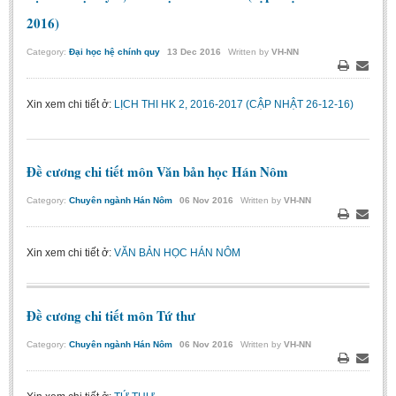
Undergraduate: Regular Degree
2016)
Undergraduate: Honor Degree
Category:
Đại học hệ chính quy
13
Dec
2016
Written by
VH-NN
Postgraduate
Print
Email
LITERARY WRITINGS & TRANSLATING
Xin xem chi tiết ở:
LỊCH THI HK 2, 2016-2017 (CẬP NHẬT 26-12-16)
RESEARCH
Sinology & Nom
Đề cương chi tiết môn Văn bản học Hán Nôm
Linguistics
Category:
Chuyên ngành Hán Nôm
06
Nov
2016
Written by
VH-NN
Vietnamese Folk Culture
Print
Email
Literary Theory & Criticism
Xin xem chi tiết ở:
VĂN BẢN HỌC HÁN NÔM
Vietnamese Literature
Foreign Literatures & Comparative Literature
Đề cương chi tiết môn Tứ thư
Theater and Film
Category:
Chuyên ngành Hán Nôm
06
Nov
2016
Written by
VH-NN
Culture - History - Philosophy
Print
Email
Education