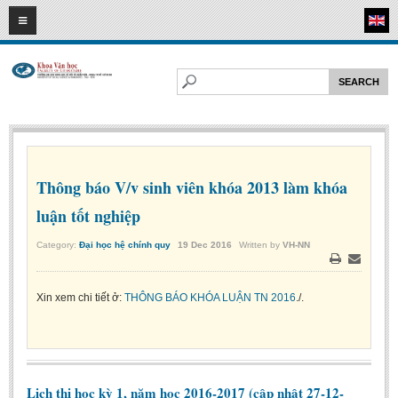
09
08
2026
HOME
ABOUT FL
Faculty of Literature
Departments
Department of Vietnamese Literature
Thông báo V/v sinh viên khóa 2013 làm khóa
Department of Literary Theory and Criticism
luận tốt nghiệp
Department of Foreign Literatures and Comparative Literature
Category:
Đại học hệ chính quy
19
Dec
2016
Written by
VH-NN
Department of Sinology-Nom Studies
Print
Email
Department of Arts Studies
Xin xem chi tiết ở:
THÔNG BÁO KHÓA LUẬN TN 2016
./.
Center of Sinology and Nom Studies
Images - Events
ACADEMIC
Lịch thi học kỳ 1, năm học 2016-2017 (cập nhật 27-12-