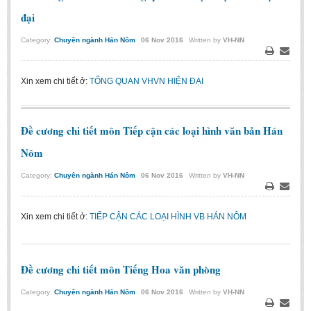
Literature Club
đại
Calligraphy Club
Category:
Chuyên ngành Hán Nôm
06
Nov
2016
Written by
VH-NN
Print
Email
Xin xem chi tiết ở:
TỔNG QUAN VHVN HIỆN ĐẠI
Đề cương chi tiết môn Tiếp cận các loại hình văn bản Hán
Nôm
Category:
Chuyên ngành Hán Nôm
06
Nov
2016
Written by
VH-NN
Print
Email
Xin xem chi tiết ở:
TIẾP CẬN CÁC LOẠI HÌNH VB HÁN NÔM
Đề cương chi tiết môn Tiếng Hoa văn phòng
Category:
Chuyên ngành Hán Nôm
06
Nov
2016
Written by
VH-NN