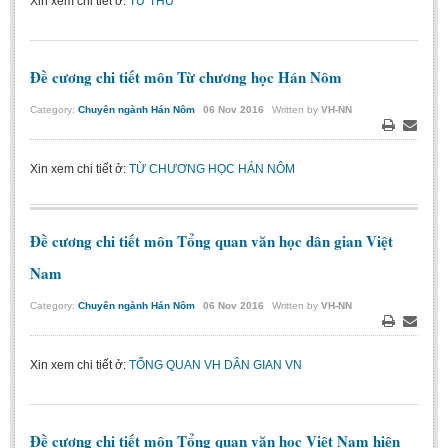
Xin xem chi tiết ở:
TỨ THƯ
BA, MA, PhD. Theses
CONFERENCE
Đề cương chi tiết môn Từ chương học Hán Nôm
Studies on Vietnamese and Korean Literature and Films
Category:
Chuyên ngành Hán Nôm
06
Nov
2016
Written by
VH-NN
Modernization process in Japanese literature and in the literatures of
Print
Email
East-Asian region
Xin xem chi tiết ở:
TỪ CHƯƠNG HỌC HÁN NÔM
Studies on Sinology & Nom
Vietnamese and Japanese Literature Viewed from an East Asian
Perspective
Đề cương chi tiết môn Tổng quan văn học dân gian Việt
To Build a Standard Orthography in Schools and the Media
Nam
80 Years of New Poetry and the Self-Reliant Literary Group
Category:
Chuyên ngành Hán Nôm
06
Nov
2016
Written by
VH-NN
ALUMNI
Print
Email
Alumni Association
Xin xem chi tiết ở:
TỔNG QUAN VH DÂN GIAN VN
Scholarship Fund
STUDENT ACTIVITIES
Đề cương chi tiết môn Tổng quan văn học Việt Nam hiện