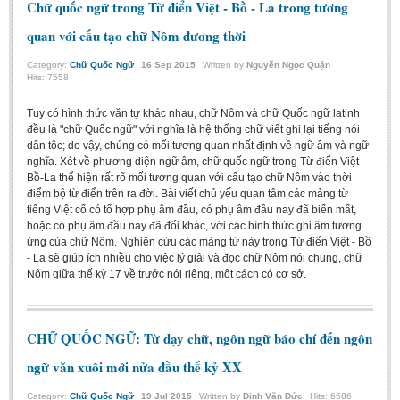
Chữ quốc ngữ trong Từ điển Việt - Bồ - La trong tương
quan với cấu tạo chữ Nôm đương thời
Category:
Chữ Quốc Ngữ
16
Sep
2015
Written by
Nguyễn Ngọc Quận
Hits: 7558
Tuy có hình thức văn tự khác nhau, chữ Nôm và chữ Quốc ngữ latinh
đều là "chữ Quốc ngữ" với nghĩa là hệ thống chữ viết ghi lại tiếng nói
dân tộc; do vậy, chúng có mối tương quan nhất định về ngữ âm và ngữ
nghĩa. Xét về phương diện ngữ âm, chữ quốc ngữ trong Từ điển Việt-
Bồ-La­ thể hiện rất rõ mối tương quan với cấu tạo chữ Nôm vào thời
điểm bộ từ điển trên ra đời. Bài viết chủ yếu quan tâm các mảng từ
tiếng Việt cổ có tổ hợp phụ âm đầu, có phụ âm đầu nay đã biến mất,
hoặc có phụ âm đầu nay đã đổi khác, với các hình thức ghi âm tương
ứng của chữ Nôm. Nghiên cứu các mảng từ này trong Từ điển Việt - Bồ
- La­ sẽ giúp ích nhiều cho việc lý giải và đọc chữ Nôm nói chung, chữ
Nôm giữa thế kỷ 17 về trước nói riêng, một cách có cơ sở.
CHỮ QUỐC NGỮ: Từ dạy chữ, ngôn ngữ báo chí đến ngôn
ngữ văn xuôi mới nửa đầu thế kỷ XX
Category:
Chữ Quốc Ngữ
19
Jul
2015
Written by
Đinh Văn Đức
Hits: 6586