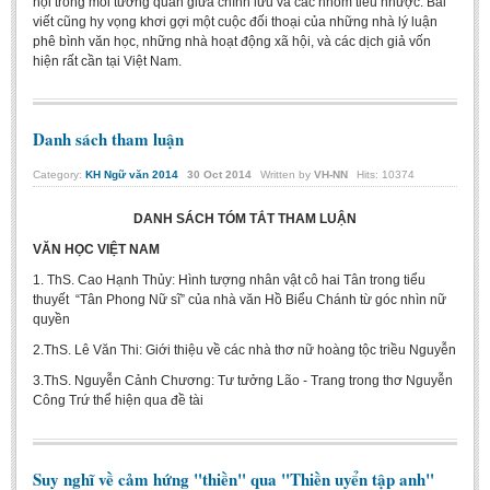
hội trong mối tương quan giữa chính lưu và các nhóm tiểu nhược. Bài
Undergraduate: Regular Degree
viết cũng hy vọng khơi gợi một cuộc đối thoại của những nhà lý luận
phê bình văn học, những nhà hoạt động xã hội, và các dịch giả vốn
Undergraduate: Honor Degree
hiện rất cần tại Việt Nam.
Postgraduate
LITERARY WRITINGS & TRANSLATING
Danh sách tham luận
RESEARCH
Category:
KH Ngữ văn 2014
30
Oct
2014
Written by
VH-NN
Hits: 10374
Sinology & Nom
DANH SÁCH TÓM TẮT THAM LUẬN
Linguistics
VĂN HỌC VIỆT NAM
Vietnamese Folk Culture
1. ThS. Cao Hạnh Thủy: Hình tượng nhân vật cô hai Tân trong tiểu
thuyết “Tân Phong Nữ sĩ” của nhà văn Hồ Biểu Chánh từ góc nhìn nữ
Literary Theory & Criticism
quyền
Vietnamese Literature
2.ThS. Lê Văn Thi: Giới thiệu về các nhà thơ nữ hoàng tộc triều Nguyễn
Foreign Literatures & Comparative Literature
3.ThS. Nguyễn Cảnh Chương: Tư tưởng Lão - Trang trong thơ Nguyễn
Công Trứ thể hiện qua đề tài
Theater and Film
Culture - History - Philosophy
Suy nghĩ về cảm hứng "thiền" qua "Thiền uyển tập anh"
Education