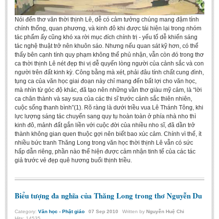
Nói đến thơ văn thời thịnh Lê, dễ có cảm tưởng chúng mang đậm tính
chính thống, quan phương, và kinh đô khi được tái hiện lại trong nhóm
tác phẩm ấy cũng khó xa rời mục đích chính trị - yếu tố dễ khiến sáng
tác nghệ thuật trở nên khuôn sáo. Nhưng nếu quan sát kỹ hơn, có thể
thấy bên cạnh tính quy phạm không thể phủ nhận, vẫn còn đó trong thơ
ca thời thịnh Lê nét đẹp thi vị dễ quyến lòng người của cảnh sắc và con
người trên đất kinh kỳ. Công bằng mà xét, phải đâu tính chất cung đình,
tụng ca của văn học giai đoạn này chỉ mang đến bất lợi cho văn học,
mà nhìn từ góc độ khác, đã tạo nên những vần thơ giàu mỹ cảm, là “lời
ca chân thành và say sưa của các thi sĩ trước cảnh sắc thiên nhiên,
cuộc sống thanh bình”(1). Rõ ràng là dưới triều vua Lê Thánh Tông, khi
lực lượng sáng tác chuyển sang quy tụ hoàn toàn ở phía nhà nho thì
kinh đô, mảnh đất gắn liền với cuộc đời của nhiều nho sĩ, đã dần trở
thành không gian quen thuộc gợi nên biết bao xúc cảm. Chính vì thế, ít
nhiều bức tranh Thăng Long trong văn học thời thịnh Lê vẫn có sức
hấp dẫn riêng, phần nào thể hiện được cảm nhận tinh tế của các tác
giả trước vẻ đẹp quê hương buổi thịnh triều.
Biểu tượng đa nghĩa của Thăng Long trong thơ Nguyễn Du
Category:
Văn học - Phật giáo
07
Sep
2010
Written by
Nguyễn Huệ Chi
Hits: 14535