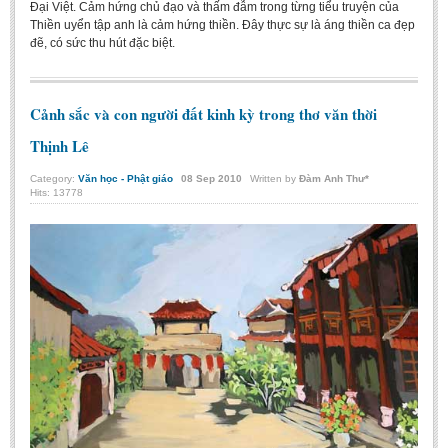
Đại Việt. Cảm hứng chủ đạo và thấm đẫm trong từng tiểu truyện của
Literature Club
Thiền uyển tập anh là cảm hứng thiền. Đây thực sự là áng thiền ca đẹp
đẽ, có sức thu hút đặc biệt.
Calligraphy Club
Cảnh sắc và con người đất kinh kỳ trong thơ văn thời
Thịnh Lê
Category:
Văn học - Phật giáo
08
Sep
2010
Written by
Đàm Anh Thư*
Hits: 13778