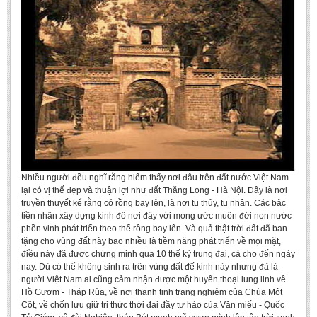
Nhiều người đều nghĩ rằng hiếm thấy nơi đâu trên đất nước Việt Nam
lại có vị thế đẹp và thuận lợi như đất Thăng Long - Hà Nội. Đây là nơi
truyền thuyết kể rằng có rồng bay lên, là nơi tụ thủy, tụ nhân. Các bậc
tiền nhân xây dựng kinh đô nơi đây với mong ước muôn đời non nước
phồn vinh phát triển theo thế rồng bay lên. Và quả thật trời đất đã ban
tặng cho vùng đất này bao nhiều là tiềm năng phát triển về mọi mặt,
điều này đã được chứng minh qua 10 thế kỷ trung đại, cả cho đến ngày
nay. Dù có thể không sinh ra trên vùng đất đế kinh này nhưng đã là
người Việt Nam ai cũng cảm nhận được một huyền thoại lung linh về
Hồ Gươm - Tháp Rùa, về nơi thanh tịnh trang nghiêm của Chùa Một
Cột, về chốn lưu giữ tri thức thời đại đầy tự hào của Văn miếu - Quốc