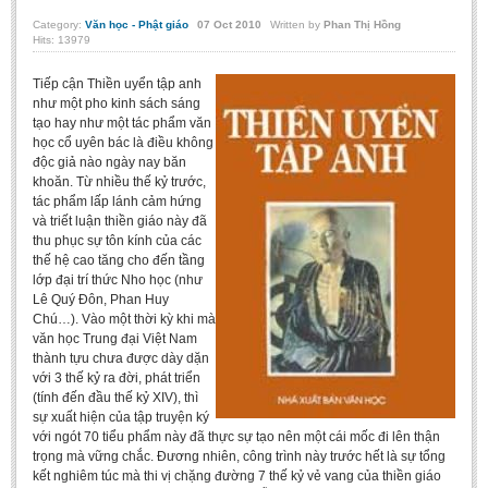
BA, MA, PhD. Theses
Category:
Văn học - Phật giáo
07
Oct
2010
Written by
Phan Thị Hồng
Hits: 13979
CONFERENCE
Tiếp cận Thiền uyển tập anh
Studies on Vietnamese and Korean Literature and Films
như một pho kinh sách sáng
tạo hay như một tác phẩm văn
Modernization process in Japanese literature and in the literatures of
học cổ uyên bác là điều không
East-Asian region
độc giả nào ngày nay băn
khoăn. Từ nhiều thế kỷ trước,
Studies on Sinology & Nom
tác phẩm lấp lánh cảm hứng
và triết luận thiền giáo này đã
Vietnamese and Japanese Literature Viewed from an East Asian
thu phục sự tôn kính của các
Perspective
thế hệ cao tăng cho đến tầng
To Build a Standard Orthography in Schools and the Media
lớp đại trí thức Nho học (như
Lê Quý Đôn, Phan Huy
80 Years of New Poetry and the Self-Reliant Literary Group
Chú…). Vào một thời kỳ khi mà
văn học Trung đại Việt Nam
ALUMNI
thành tựu chưa được dày dặn
với 3 thế kỷ ra đời, phát triển
Alumni Association
(tính đến đầu thế kỷ XIV), thì
sự xuất hiện của tập truyện ký
Scholarship Fund
với ngót 70 tiểu phẩm này đã thực sự tạo nên một cái mốc đi lên thận
trọng mà vững chắc. Đương nhiên, công trình này trước hết là sự tổng
STUDENT ACTIVITIES
kết nghiêm túc mà thi vị chặng đường 7 thế kỷ vẻ vang của thiền giáo