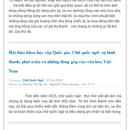
Tử Giám, về đài Nghiên, tháp Bút mạnh mẽ vươn mình lên tận trời xanh
… Và một điều gì đó hết sức gần gụi thân quen, đó có thể là hình ảnh
dòng sông Hồng đỏ nặng phù sa, là con đường nồng nàn mùi hoa sữa,
là những dòng sóng lan nhẹ trên mặt hồ, là mùa thu chìm khuất trên
những táng cây già buông nhè nhẹ từng chiếc lá, là mùa đông trên đôi
má ửng hồng của các cô gái thị thành…nói chung là những gì rất thủ
đô, của thủ đô.
Hội thảo khoa học cấp Quốc gia: Chữ quốc ngữ: sự hình
thành, phát triển và những đóng góp vào văn hóa Việt
Nam
Category:
Chữ Quốc Ngữ
07
Oct
2015
Written by
Dương Thị My Sa - Nguyễn Thùy Nương
Hits: 9078
Tính đến năm 2015, chữ quốc ngữ - thứ chữ viết ghi âm mà
chúng ta dùng hiện nay đã tròn 400 năm. Từ khi hình thành cho đến
nay, dù trải qua nhiều biến đổi, thăng trầm cùng lịch sử dân tộc, sự tồn
tại và hoàn thiện của chữ quốc ngữ là điều đáng ghi nhận và trân trọng.