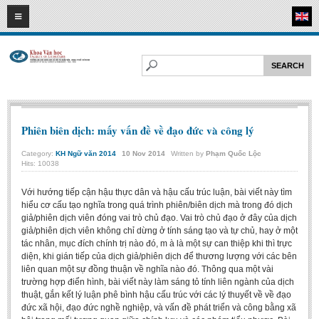
06
08
2026
HOME
ABOUT FL
Faculty of Literature
Departments
Phiên biên dịch: mấy vấn đề về đạo đức và công lý
Department of Vietnamese Literature
Category:
KH Ngữ văn 2014
10
Nov
2014
Written by
Phạm Quốc Lộc
Hits: 10038
Department of Literary Theory and Criticism
Department of Foreign Literatures and Comparative Literature
Với hướng tiếp cận hậu thực dân và hậu cấu trúc luận, bài viết này tìm
hiểu cơ cấu tạo nghĩa trong quá trình phiên/biên dịch mà trong đó dịch
Department of Sinology-Nom Studies
giả/phiên dịch viên đóng vai trò chủ đạo. Vai trò chủ đạo ở đây của dịch
giả/phiên dịch viên không chỉ dừng ở tính sáng tạo và tự chủ, hay ở một
Department of Arts Studies
tác nhân, mục đích chính trị nào đó, m à là một sự can thiệp khi thì trực
Center of Sinology and Nom Studies
diện, khi gián tiếp của dịch giả/phiên dịch để thương lượng với các bên
liên quan một sự đồng thuận về nghĩa nào đó. Thông qua một vài
Images - Events
trường hợp điển hình, bài viết này làm sáng tỏ tính liên ngành của dịch
thuật, gắn kết lý luận phê bình hậu cấu trúc với các lý thuyết về về đạo
ACADEMIC
đức xã hội, đạo đức nghề nghiệp, và vấn đề phát triển và công bằng xã