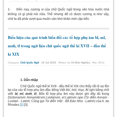
1- Đến nay, cương vị của chữ Quốc ngữ trong văn hóa nước nhà
không có gì phải nói nữa. Thế nhưng để có được cương vị như vậy,
chữ ta đã phải vượt qua muôn vàn khó khăn mới cập bến.
Biểu hiện của quá trình biến đổi các tổ hợp phụ âm bl, ml,
mnh, tl trong ngữ liệu chữ quốc ngữ thế kỉ XVII – đầu thế
kỉ XIX
Category:
Chữ Quốc Ngữ
19
Jul
2015
Written by
Vũ Đức Nghiệu
Hits: 9014
1. Dẫn nhập
Chữ Quốc ngữ thế kỉ XVII - đầu thế kỉ XIX cho thấy rất rõ sự tồn
tại của các tổ hợp phụ âm đầu tiếng Việt /bl/, /ml/, /m
ɲ
/, /tl/ (ghi bằng chữ
viết:
bl
,
ml
,
mnh
,
tl
). Bốn tổ hợp phụ âm này được ghi đầy đủ trong
Dictionarivm Annamiticvm Lvsitanvm, et Latinvm ope
(
Từ điển Annam -
Lusitan - Latinh;
Cũng gọi
Từ điển Việt - Bồ Đào Nha - Latinh
) của A. de
Rhodes
[1]
[3].