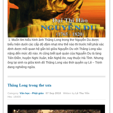
1. Muốn tìm hiểu hình ảnh Thăng Long trong thơ Nguyễn Du được
biểu hiện dưới các cấp độ đậm nhạt như thế nào thì trước hết phải xác
định được mối quan hệ gắn bó giữa Nguyễn Du với Thăng Long sâu
nặng đến mức độ nào. Ai cũng biết quê quán của Nguyễn Du là làng
Tiên Điền, huyện Nghi Xuân, trấn Nghệ An, nay thuộc Hà Tĩnh. Nhưng
ông lại sinh ra giữa kinh đô Thăng Long vào thời quyền uy Lê – Trịnh
đang nghiêng ngửa.
Thăng Long trong thơ xưa
Category:
Văn học - Phật giáo
07
Sep
2010
Written by
Lê Thu Yến
Hits: 18400