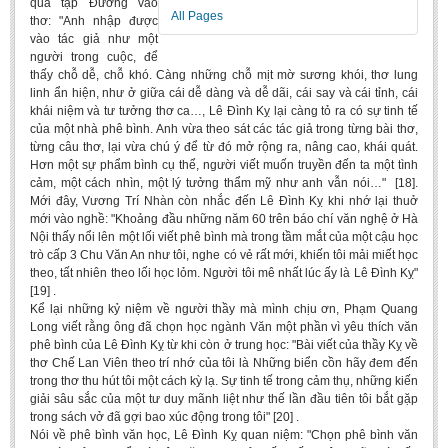
qua tập Đường vào
Undergraduate: Regular Degree
All Pages
thơ: "Anh nhập được
vào tác giả như một
Undergraduate: Honor Degree
người trong cuộc, để
Postgraduate
thấy chỗ dễ, chỗ khó. Càng những chỗ mịt mờ sương khói, thơ lung
linh ẩn hiện, như ở giữa cái dễ dàng và dễ dãi, cái say và cái tỉnh, cái
LITERARY WRITINGS & TRANSLATING
khái niệm và tư tưởng thơ ca…, Lê Đình Kỵ lại càng tỏ ra có sự tinh tế
của một nhà phê bình. Anh vừa theo sát các tác giả trong từng bài thơ,
từng câu thơ, lại vừa chú ý để từ đó mở rộng ra, nâng cao, khái quát.
RESEARCH
Hơn một sự phẩm bình cụ thể, người viết muốn truyền đến ta một tình
cảm, một cách nhìn, một lý tưởng thẩm mỹ như anh vẫn nói…" [18].
Sinology & Nom
Mới đây, Vương Trí Nhàn còn nhắc đến Lê Đình Kỵ khi nhớ lại thuở
Linguistics
mới vào nghề: "Khoảng đầu những năm 60 trên báo chí văn nghệ ở Hà
Nội thấy nổi lên một lối viết phê bình mà trong tầm mắt của một cậu học
Vietnamese Folk Culture
trò cấp 3 Chu Văn An như tôi, nghe có vẻ rất mới, khiến tôi mải miết học
theo, tất nhiên theo lối học lỏm. Người tôi mê nhất lúc ấy là Lê Đình Kỵ"
Literary Theory & Criticism
[19] .
Kể lại những kỷ niệm về người thầy mà mình chịu ơn, Phạm Quang
Vietnamese Literature
Long viết rằng ông đã chọn học ngành Văn một phần vì yêu thích văn
Foreign Literatures & Comparative Literature
phê bình của Lê Đình Kỵ từ khi còn ở trung học: "Bài viết của thầy Kỵ về
thơ Chế Lan Viên theo trí nhớ của tôi là Những biển cồn hãy đem đến
Theater and Film
trong thơ thu hút tôi một cách kỳ lạ. Sự tinh tế trong cảm thụ, những kiến
giải sâu sắc của một tư duy mãnh liệt như thế lần đầu tiên tôi bắt gặp
Culture - History - Philosophy
trong sách vở đã gợi bao xúc động trong tôi" [20] .
Nói về phê bình văn học, Lê Đình Kỵ quan niệm: "Chọn phê bình văn
Education