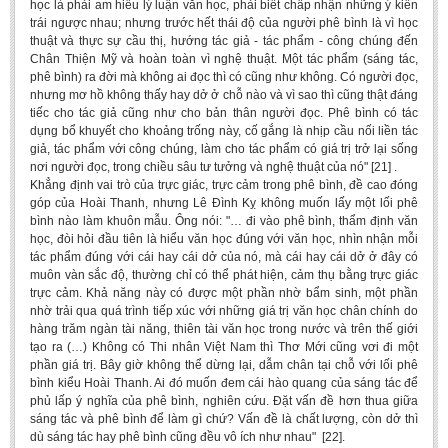
học là phải am hiểu lý luận văn học, phải biết chấp nhận những ý kiến
BA, MA, PhD. Theses
trái ngược nhau; nhưng trước hết thái độ của người phê bình là vì học
thuật và thực sự cầu thị, hướng tác giả - tác phẩm - công chúng đến
CONFERENCE
Chân Thiện Mỹ và hoàn toàn vì nghệ thuật. Một tác phẩm (sáng tác,
phê bình) ra đời mà không ai đọc thì có cũng như không. Có người đọc,
Studies on Vietnamese and Korean Literature and Films
nhưng mơ hồ không thấy hay dở ở chỗ nào và vì sao thì cũng thật đáng
tiếc cho tác giả cũng như cho bản thân người đọc. Phê bình có tác
Modernization process in Japanese literature and in the literatures of
dụng bổ khuyết cho khoảng trống này, cố gắng là nhịp cầu nối liền tác
East-Asian region
giả, tác phẩm với công chúng, làm cho tác phẩm có giá trị trở lại sống
nơi người đọc, trong chiều sâu tư tưởng và nghệ thuật của nó" [21] .
Studies on Sinology & Nom
Khẳng định vai trò của trực giác, trực cảm trong phê bình, đề cao đóng
góp của Hoài Thanh, nhưng Lê Đình Kỵ không muốn lấy một lối phê
Vietnamese and Japanese Literature Viewed from an East Asian
bình nào làm khuôn mẫu. Ông nói: "… đi vào phê bình, thẩm định văn
Perspective
học, đòi hỏi đầu tiên là hiểu văn học đúng với văn học, nhìn nhận mỗi
To Build a Standard Orthography in Schools and the Media
tác phẩm đúng với cái hay cái dở của nó, mà cái hay cái dở ở đây có
muôn vàn sắc độ, thường chỉ có thể phát hiện, cảm thụ bằng trực giác
80 Years of New Poetry and the Self-Reliant Literary Group
trực cảm. Khả năng này có được một phần nhờ bẩm sinh, một phần
nhờ trải qua quá trình tiếp xúc với những giá trị văn học chân chính do
ALUMNI
hàng trăm ngàn tài năng, thiên tài văn học trong nước và trên thế giới
tạo ra (…) Không có Thi nhân Việt Nam thì Thơ Mới cũng vơi đi một
Alumni Association
phần giá trị. Bây giờ không thể dừng lại, dẫm chân tại chỗ với lối phê
bình kiểu Hoài Thanh. Ai đó muốn đem cái hào quang của sáng tác để
Scholarship Fund
phủ lấp ý nghĩa của phê bình, nghiên cứu. Đặt vấn đề hơn thua giữa
sáng tác và phê bình để làm gì chứ? Vấn đề là chất lượng, còn dở thì
STUDENT ACTIVITIES
dù sáng tác hay phê bình cũng đều vô ích như nhau" [22].