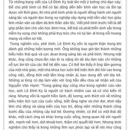
Từ những trang viết của Lê Đình Kỵ toát lên một ý tưởng chủ đạo này:
Literature Club
Để cho phê bình có thể có tác động đến tiến trình văn học và tồn tại
được với thời gian, thì nhà phê bình phải là người đồng hành với người
Calligraphy Club
sáng tác và người đọc trong sự nghiệp xây dựng một nền văn học giàu
tính nhân văn và đậm đà tinh thần dân tộc. Viết phê bình trước hết là để
góp phần làm cho văn học đơm hoa, kết trái và phát triển sinh sắc trong
niềm hy vọng chứ không phải truy bức cho nó lụi tàn đi trong nỗi hoang
mang và niềm sợ hãi.
Trong nghiên cứu, phê bình, Lê Đình Kỵ vốn là người thận trọng khi
đánh giá những hiện tượng mới. Ông không bao giờ tán thành những
biểu hiện thái quá và cực đoan trong sáng tác và phê bình. Nhưng mặt
khác, ông cũng chưa lần nào tỏ ra nặng lời dè bỉu làm nản chí những
nỗ lực tìm tòi của các thế hệ đến sau. Có thể tìm thấy ở ông tấm gương
của một nhà giáo, một nhà khoa học luôn thể hiện tính đòi hỏi cao trong
công việc, đồng thời một tấm lòng nhân ái, bao dung đối với lớp trẻ.
Những ai từng có dịp làm việc với ông hẳn đều chia sẻ nhận xét của
Nguyễn Văn Hạnh: "Trong giảng dạy cũng như trong nghiên cứu văn
học, anh Lê Đình Kỵ là người có trách nhiệm cao và có chủ kiến rõ
ràng. Nhưng vốn là người hiền lành, độ lượng, anh thích nói về những
biểu hiện tích cực của cuộc sống, biết lắng nghe và chờ đợi, khơi dậy
tính chủ động và sáng kiến của học trò, động viên những thành công
bước đầu của những cây bút trẻ. Đương nhiên, có thể có một thái độ
khác, một cách ứng xử khác trong cuộc sống, trong quan hệ với người
đời, mạnh mẽ hơn, dứt khoát hơn, thậm chí quyết liệt hơn. Nhưng kinh
nghiệm cho thấy là trong những lĩnh vực phức tạp và tế nhị như công