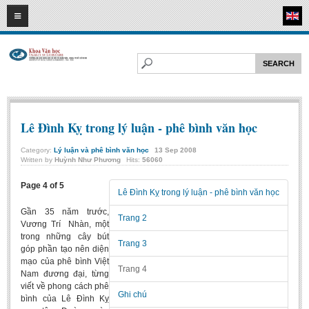
07
08
2026
HOME
ABOUT FL
Faculty of Literature
Departments
Lê Đình Kỵ trong lý luận - phê bình văn học
Department of Vietnamese Literature
Category:
Lý luận và phê bình văn học
13
Sep
2008
Written by
Huỳnh Như Phương
Hits:
56060
Department of Literary Theory and Criticism
Department of Foreign Literatures and Comparative Literature
Page 4 of 5
Lê Đình Kỵ trong lý luận - phê bình văn học
Department of Sinology-Nom Studies
Gần 35 năm trước,
Trang 2
Vương Trí Nhàn, một
Department of Arts Studies
trong những cây bút
Trang 3
Center of Sinology and Nom Studies
góp phần tạo nên diện
mạo của phê bình Việt
Images - Events
Trang 4
Nam đương đại, từng
viết về phong cách phê
ACADEMIC
Ghi chú
bình của Lê Đình Kỵ