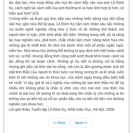
tác đào tạo, như hoạt động văn học thì cách tiếp cận của anh Lê Đình
Kỵ, cách nghĩ và cách viết của anh thường tỏ ra hợp tình hợp lý hơn, có
hiệu quả hơn" [23] .
Chứng kiến và tham gia trực tiếp vào những biến động của đời sống
văn học gần nửa thế kỷ qua, Lê Đình Kỵ hẳn cảm nhận sâu sắc những
vui buồn nghề nghiệp cũng như ý thức rõ về những thử thách mà
người làm lý luận, phê bình phải đối diện. Những trang viết, dù là sáng
tác hay nghiên cứu, phê bình, chấp nhận làm chức năng minh họa cho
những giá trị nhất thời, thì khó mà tránh khỏi một số phận ngắn ngủi,
hẩm hiu. Nhà khoa học không thể không bị quy định bởi một hoàn cảnh
lịch sử cụ thể, nhưng đồng thời cũng biết vượt thoát khỏi hoàn cảnh và
tác động trở lại hoàn cảnh. Những gì họ viết ra không chỉ là bằng
chứng ghi dấu cái thời đại họ sống, mà còn là tấm gương phản ánh bộ
mặt tinh thần của người trí thức luôn coi trọng lương tri và lẽ phải, luôn
kiên trì với những xác tín khoa học của mình ngay trong điều kiện bất
lợi nhất. Vì vậy, giá trị và ý nghĩa của những tài sản tinh thần họ để lại
nhiều khi không phải là chân lý vĩnh cửu cho mọi nơi, mọi thời; mà
chính là bài học về lương tri và khát vọng tìm chân lý cho những ai tin
tưởng vào sự tiến bộ và nỗ lực phấn đấu cho sự tiến bộ trên con đường
nghiên cứu khoa học.
Lời giới thiệu Tuyển tập Lê Đình Kỵ, NXB Giáo Dục, Hà Nội, 2006.
<< Prev
Next >>