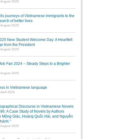
1 August 2025
lls journeys of Vietnamese immigrants to the
earch of better lives
1 August 2025
025 New Student Welcome Day: A Heartfelt
e from the President
7 August 2025
b Fair 2024 – Steady Steps to a Brighter
7 August 2025
ress in Vietnamese language
 April 2024
iographical Discourse in Vietnamese Novels
986: A Case Study of Novels by Authors
 Mộng Giác, Hoàng Quốc Hải, and Nguyễn
hánh.”
1 August 2025