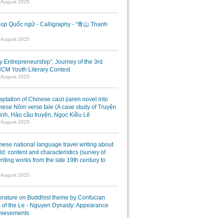
7 August 2025
op Quốc ngữ - Calligraphy - "青山 Thanh
1 August 2025
ry Entrepreneurship”: Journey of the 3rd
M Youth Literary Contest
7 August 2025
ptation of Chinese caizi jiaren novel into
ese Nôm verse tale (A case study of Truyện
inh, Hảo cầu truyện, Ngọc Kiều Lê
7 August 2025
ese national language travel writing about
ld: content and characteristics (survey of
writing works from the late 19th century to
7 August 2025
terature on Buddhist theme by Confucian
 of the Le - Nguyen Dynasty: Appearance
hievements