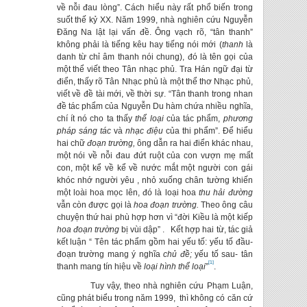
về nỗi đau lòng”. Cách hiểu này rất phổ biến trong
suốt thế kỷ XX. Năm 1999, nhà nghiên cứu Nguyễn
Đăng Na lật lại vấn đề. Ông vạch rõ, “tân thanh”
không phải là tiếng kêu hay tiếng nói mới (
thanh
là
danh từ chỉ âm thanh nói chung), đó là tên gọi của
một thể viết theo Tân nhạc phủ. Tra Hán ngữ đại từ
điển, thấy rõ Tân Nhạc phủ là một thể thơ Nhạc phủ,
viết về đề tài mới, về thời sự. “Tân thanh trong nhan
đề tác phẩm của Nguyễn Du hàm chứa nhiều nghĩa,
chí ít nó cho ta thấy
thể loại
của tác phẩm,
phương
pháp sáng tác
và
nhạc điệu
của thi phẩm”. Để hiểu
hai chữ
đoạn trường,
ông dẫn ra hai điển khác nhau,
một nói về nỗi đau đứt ruột của con vượn mẹ mất
con, một kể về kể về nước mắt một người con gái
khóc nhớ người yêu , nhỏ xuống chân tường khiến
một loài hoa mọc lên, đó là loại hoa
thu hải đường
vẫn còn được gọi là
hoa đoạn trường.
Theo ông câu
chuyện thứ hai phù hợp hơn vì “đời Kiều là một kiếp
hoa đoạn trường
bị vùi dập” . Kết hợp hai từ, tác giả
kết luận “ Tên tác phẩm gồm hai yếu tố: yếu tố đầu-
đoạn trường mang ý nghĩa
chủ đề;
yếu tố sau- tân
[1]
thanh mang tín hiệu về
loại hình thể loại
”
.
Tuy vậy, theo nhà nghiên cứu Phạm Luận,
cũng phát biểu trong năm 1999, thì không có căn cứ