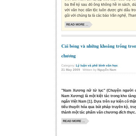
ba thế kỷ sau đó ông không hề in sách, d
với văn học dân tộc luôn được ghi dấu tro
gũi với chúng ta là các báo
Văn nghệ, Than
READ MORE ...
Cái bóng và những khoảng trống tro
chương
Category:
Lý luận và phê bình văn học
21
May
2009
Written by
Nguyễn Nam
"Nam Xương nữ tử lục" (Chuyện người c
Nam Xương) là một kiệt tác trong kho tàng
ngắn Việt Nam [1]. Dựa trên sự kiện có thậ
tiểu thuyết hóa qua bút pháp truyền kỳ, tru
thành một tác phẩm văn chương đích thực.
READ MORE ...