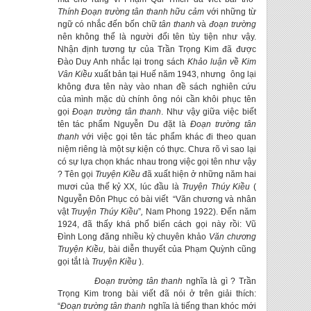
Thính Đoạn trường tân thanh hữu cảm
với những từ
ngữ có nhắc đến bốn chữ
tân thanh
và
đoạn trường
nên không thể là người đổi tên tùy tiện như vậy.
Nhận định tương tự của Trần Trọng Kim đã được
Đào Duy Anh nhắc lại trong sách
Khảo luận về Kim
Vân Kiều
xuất bản tại Huế năm 1943, nhưng ông lại
không đưa tên này vào nhan đề sách nghiên cứu
của mình mặc dù chính ông nói cần khôi phục tên
gọi
Đoạn trường tân thanh
. Như vậy giữa việc biết
tên tác phẩm Nguyễn Du đặt là
Đoạn trường tân
thanh
với việc gọi tên tác phẩm khác đi theo quan
niệm riêng là một sự kiện có thực. Chưa rõ vì sao lại
có sự lựa chọn khác nhau trong việc gọi tên như vậy
? Tên gọi
Truyện Kiều
đã xuất hiện ở những năm hai
mươi của thế kỷ XX, lúc đầu là
Truyện Thúy Kiều
(
Nguyễn Đôn Phục có bài viết “Văn chương và nhân
vật
Truyện Thúy Kiều
”
,
Nam Phong 1922). Đến năm
1924, đã thấy khá phổ biến cách gọi này rồi: Vũ
Đình Long đăng nhiều kỳ chuyên khảo
Văn chương
Truyện Kiều,
bài diễn thuyết của Phạm Quỳnh cũng
gọi tắt là
Truyện Kiều
).
Đoạn trường tân thanh
nghĩa là gì ? Trần
Trọng Kim trong bài viết đã nói ở trên giải thích:
“
Đoạn trường tân thanh
nghĩa là tiếng than khóc mới