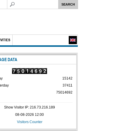
VITIES
AGE DATA
ay
15142
erday
37411
75014692
Show Visitor IP: 216.73.216.189
08-08-2026 12:00
Visitors Counter