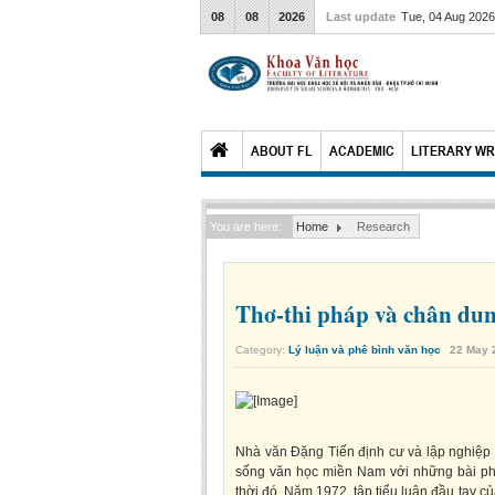
08
08
2026
Last update
Tue, 04 Aug 202
ABOUT FL
ACADEMIC
LITERARY WR
You are here:
Home
Research
Thơ-thi pháp và chân du
Category:
Lý luận và phê bình văn học
22
May
Nhà văn Đặng Tiến định cư và lập nghiệp
sống văn học miền Nam với những bài phê 
thời đó. Năm 1972, tập tiểu luận đầu tay 