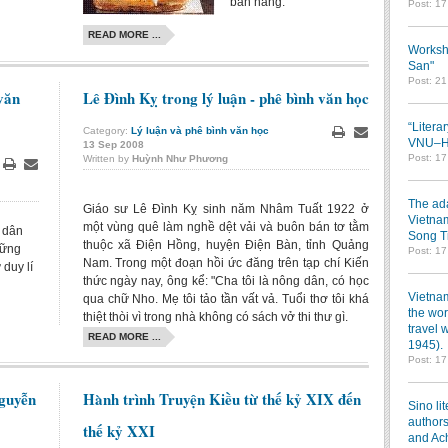
bản năng.
Post: 1
READ MORE ...
Worksh
San"
Post: 2
văn
Lê Đình Kỵ trong lý luận - phê bình văn học
“Litera
Category:
Lý luận và phê bình văn học
VNU–HC
13
Sep
2008
Print
Email
Post: 1
Written by
Huỳnh Như Phương
Print
Email
The ada
Giáo sư Lê Đình Kỵ sinh năm Nhâm Tuất 1922 ở
Vietnam
một vùng quê làm nghề dệt vải và buôn bán tơ tằm
c dân
Song T
thuộc xã Điện Hồng, huyện Điện Bàn, tỉnh Quảng
hững
Post: 1
Nam. Trong một đoạn hồi ức đăng trên tạp chí Kiến
 duy lí
thức ngày nay, ông kể: "Cha tôi là nông dân, có học
Vietnam
qua chữ Nho. Mẹ tôi tảo tần vất vả. Tuổi thơ tôi khá
the wor
thiệt thòi vì trong nhà không có sách vở thi thư gì.
travel 
READ MORE ...
1945).
Post: 1
Nguyễn
Hành trình Truyện Kiều từ thế kỷ XIX đến
Sino li
authors
thế kỷ XXI
and Ac