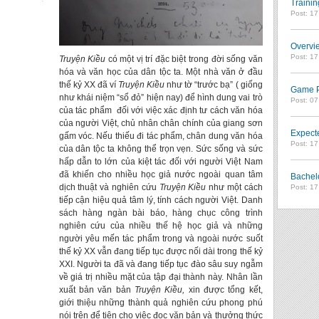
Trainin
Post: 1
Overvie
Post: 1
Truyện Kiều
có một vị trí đặc biệt trong đời sống văn
hóa và văn học của dân tộc ta. Một nhà văn ở đầu
thế kỷ XX đã ví
Truyện Kiều
như tờ “trước bạ” ( giống
Game Pl
như khái niệm “sổ đỏ” hiện nay) để hình dung vai trò
Post: 0
của tác phẩm đối với việc xác định tư cách văn hóa
của người Việt, chủ nhân chân chính của giang sơn
Expect
gấm vóc. Nếu thiếu đi tác phẩm, chân dung văn hóa
Post: 1
của dân tộc ta không thể trọn vẹn. Sức sống và sức
hấp dẫn to lớn của kiệt tác đối với người Việt Nam
đã khiến cho nhiều học giả nước ngoài quan tâm
Bachel
dịch thuật và nghiên cứu
Truyện Kiều
như một cách
Post: 1
tiếp cận hiệu quả tâm lý, tính cách người Việt. Danh
sách hàng ngàn bài báo, hàng chục công trình
nghiên cứu của nhiều thế hệ học giả và những
người yêu mến tác phẩm trong và ngoài nước suốt
thế kỷ XX vẫn đang tiếp tục được nối dài trong thế kỷ
XXI. Người ta đã và đang tiếp tục đào sâu suy ngẫm
về giá trị nhiều mặt của tập đại thành này. Nhân lần
xuất bản văn bản
Truyện Kiều,
xin được tổng kết,
giới thiệu những thành quả nghiên cứu phong phú
nói trên để tiện cho việc đọc văn bản và thưởng thức