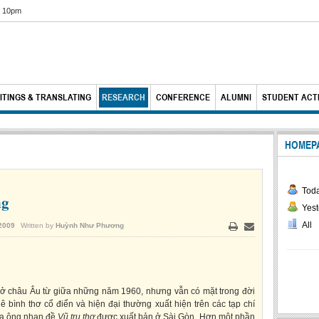
6 10pm
ITINGS & TRANSLATING
RESEARCH
CONFERENCE
ALUMNI
STUDENT ACTI
HOMEP
Tod
ng
Yest
All
2009
Written by
Huỳnh Như Phương
Print
Email
 ở châu Âu từ giữa những năm 1960, nhưng vẫn có mặt trong đời
bình thơ cổ điển và hiện đại thường xuất hiện trên các tạp chí
của ông nhan đề
Vũ trụ thơ
được xuất bản ở Sài Gòn. Hơn một phần