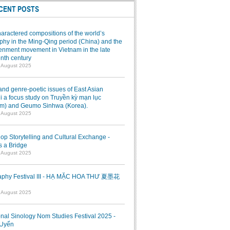
CENT POSTS
aractered compositions of the world’s
hy in the Ming-Qing period (China) and the
enment movement in Vietnam in the late
nth century
7 August 2025
and genre-poetic issues of East Asian
 a focus study on Truyền kỳ mạn lục
am) and Geumo Sinhwa (Korea).
7 August 2025
p Storytelling and Cultural Exchange -
s a Bridge
7 August 2025
raphy Festival III - HẠ MẶC HOA THƯ 夏墨花
1 August 2025
onal Sinology Nom Studies Festival 2025 -
Uyển