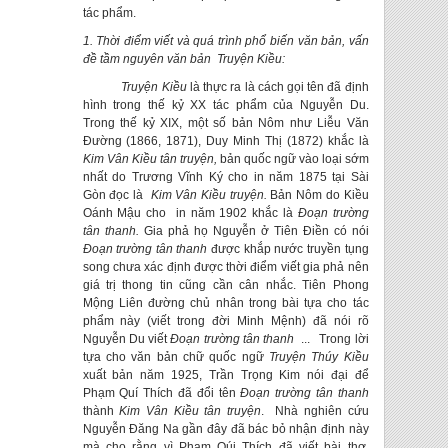
tác phẩm.
1. Thời điểm viết và quá trình phổ biến văn bản, vấn
đề tầm nguyên văn bản Truyện Kiều:
Truyện Kiều
là thực ra là cách gọi tên đã định
hình trong thế kỷ XX tác phẩm của Nguyễn Du.
Trong thế kỷ XIX, một số bản Nôm như Liễu Văn
Đường (1866, 1871), Duy Minh Thị (1872) khắc là
Kim Vân Kiều tân truyện,
bản quốc ngữ vào loại sớm
nhất do Trương Vĩnh Ký cho in năm 1875 tại Sài
Gòn đọc là
Kim Vân Kiều truyện.
Bản Nôm do Kiều
Oánh Mậu cho in năm 1902 khắc là
Đoạn trường
tân thanh.
Gia phả họ Nguyễn ở Tiên Điền có nói
Đoạn trường tân thanh
được khắp nước truyền tụng
song chưa xác định được thời điểm viết gia phả nên
giá trị thong tin cũng cần cân nhắc. Tiên Phong
Mộng Liên đường chủ nhân trong bài tựa cho tác
phẩm này (viết trong đời Minh Mệnh) đã nói rõ
Nguyễn Du viết
Đoạn trường tân thanh
... Trong lời
tựa cho văn bản chữ quốc ngữ
Truyện Thúy Kiều
xuất bản năm 1925, Trần Trọng Kim nói đại để
Phạm Quí Thích đã đổi tên
Đoạn trường tân thanh
thành
Kim Vân Kiều tân truyện
. Nhà nghiên cứu
Nguyễn Đăng Na gần đây đã bác bỏ nhận định này
mà cho rằng vì Phạm Qúi Thích đã viết bài thơ