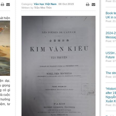
Post: 2
Category:
Văn học Việt Nam
08
Oct
2019
Written by
Trần Nho Thìn
Print
Email
Print
Email
Book te
UK in s
át hiện
Post: 2
2024-2
Messag
Post: 1
USSH Jo
Future
Post: 1
The st
Post: 10
ện đại.
u giọng
“Histor
g có gì
after 1
là cuộc
Nguyễn
h hưởng
Xuân K
iệm, tư
Post: 2