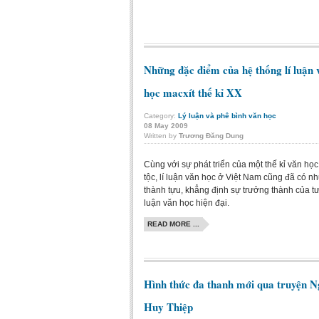
Những đặc điểm của hệ thống lí luận 
học macxít thế kỉ XX
Category:
Lý luận và phê bình văn học
08
May
2009
Written by
Trương Đăng Dung
Cùng với sự phát triển của một thế kỉ văn họ
tộc, lí luận văn học ở Việt Nam cũng đã có n
thành tựu, khẳng định sự trưởng thành của tư
luận văn học hiện đại.
READ MORE ...
Hình thức đa thanh mới qua truyện 
Huy Thiệp