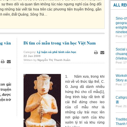
ù sự theo dõi và quan tâm không lúc nào ngưng nghỉ của ông đối
ALL RE
ng những bài viết tài hoa trên các phương tiện truyền thông, gần
h niên, Đất Quảng, Sông Trà
…
Sino-ch
geograp
enlight
ninetee
Post: 1
ng văn
Đi tìm cổ mẫu trong văn học Việt Nam
Social 
Category:
Lý luận và phê bình văn học
chuanqi
22
Jan
2009
Print
Email
(Vietn
Written by
Nguyễn Thị Thanh Xuân
Post: 1
Print
Email
Worksho
1. Năm xưa, trong khi
Story a
nói về vô thức tập thể, C.
on gái
Post: 1
G. Jung đã dành nhiều
 truyện
hứng thú cho cổ mẫu[1],
t, được
ông trình bày rất tinh tế
Callig
yện trở
cái thế đứng cheo leo
書
Post: 2
của cổ mẫu như là
những cây trái mọc lên
nơi giáp ranh của khu
Traditi
vườn lý trí và khu rừng
Thanh 