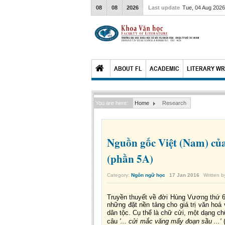
08
08
2026
Last update
Tue, 04 Aug 202
ABOUT FL
ACADEMIC
LITERARY WR
You are here:
Home
Research
Nguồn gốc Việt (Nam) của 
(phần 5A)
Category:
Ngôn ngữ học
17
Jan
2016
Written 
Truyền thuyết về đời Hùng Vương thứ 6 
những đặt nền tảng cho giá trị văn hoá
dân tộc. Cụ thể là chữ cửi, một dạng 
câu
'... cửi mắc văng mấy đoạn sầu ...'
(