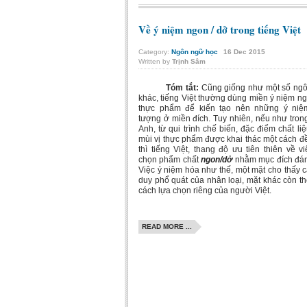
Về ý niệm ngon / dở trong tiếng Việt
Category:
Ngôn ngữ học
16
Dec
2015
Written by
Trịnh Sâm
Tóm tắt:
Cũng giống như một số ng
khác, tiếng Việt thường dùng miền ý niệm ng
thực phẩm để kiến tạo nên những ý niệ
tượng ở miền đích. Tuy nhiên, nếu như trong
Anh, từ qui trình chế biến, đặc điểm chất li
mùi vị thực phẩm được khai thác một cách đ
thì tiếng Việt, thang độ ưu tiên thiên về v
chọn phẩm chất
ngon/dở
nhằm mục đích đán
Việc ý niệm hóa như thế, một mặt cho thấy c
duy phổ quát của nhân loại, mặt khác còn th
cách lựa chọn riêng của người Việt.
READ MORE ...