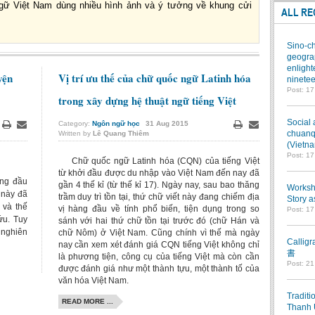
gữ Việt Nam dùng nhiều hình ảnh và ý tưởng về khung cửi
ALL RE
Sino-ch
geograp
enlight
yện
Vị trí ưu thế của chữ quốc ngữ Latinh hóa
ninetee
Post: 1
trong xây dựng hệ thuật ngữ tiếng Việt
Social 
Category:
Ngôn ngữ học
31
Aug
2015
chuanqi
Written by
Lê Quang Thiêm
Print
Email
Print
Email
(Vietn
Post: 1
Chữ quốc ngữ Latinh hóa (CQN) của tiếng Việt
từ khởi đầu được du nhập vào Việt Nam đến nay đã
àng đầu
gần 4 thế kỉ (từ thế kỉ 17). Ngày nay, sau bao thăng
Worksho
 này đã
trầm duy trì tồn tại, thứ chữ viết này đang chiếm địa
Story a
 và thế
vị hàng đầu về tính phổ biến, tiện dụng trong so
Post: 1
ứu. Tuy
sánh với hai thứ chữ tồn tại trước đó (chữ Hán và
 nghiên
chữ Nôm) ở Việt Nam. Cũng chính vì thế mà ngày
Callig
nay cần xem xét đánh giá CQN tiếng Việt không chỉ
書
là phương tiện, công cụ của tiếng Việt mà còn cần
Post: 2
được đánh giá như một thành tựu, một thành tố của
văn hóa Việt Nam.
Traditi
READ MORE ...
Thanh 