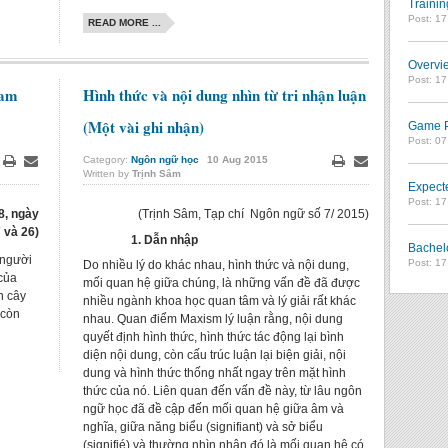
Trainin
Post: 1
READ MORE ...
Overvie
Post: 1
Nam
Hình thức và nội dung nhìn từ tri nhận luận
(Một vài ghi nhận)
Game Pl
Post: 0
Category:
Ngôn ngữ học
10
Aug
2015
Written by
Trịnh Sâm
Print
Email
Print
Email
Expect
Post: 1
08, ngày
(Trịnh Sâm, Tạp chí Ngôn ngữ số 7/ 2015)
7 và 26)
1. Dẫn nhập
Bachel
 người
Post: 1
Do nhiều lý do khác nhau, hình thức và nội dung,
 của
mối quan hệ giữa chúng, là những vấn đề đã được
n cây
nhiều ngành khoa học quan tâm và lý giải rất khác
 còn
nhau. Quan điểm Maxism lý luận rằng, nội dung
quyết định hình thức, hình thức tác động lại bình
diện nội dung, còn cấu trúc luận lại biện giải, nội
dung và hình thức thống nhất ngay trên mặt hình
thức của nó. Liên quan đến vấn đề này, từ lâu ngôn
ngữ học đã đề cập đến mối quan hệ giữa âm và
nghĩa, giữa năng biểu (signifiant) và sở biểu
(signifié) và thường nhìn nhận đó là mối quan hệ có