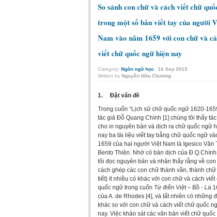
So sánh con chữ và cách viết chữ quố
trong một số bản viết tay của người V
Nam vào năm 1659 với con chữ và c
viết chữ quốc ngữ hiện nay
Category:
Ngôn ngữ học
16
Sep
2015
Written by
Nguyễn Hữu Chương
1. Đặt vấn đề
Trong cuốn “Lịch sử chữ quốc ngữ 1620-165
tác giả Đỗ Quang Chính [1] chúng tôi thấy tác
cho in nguyên bản và dịch ra chữ quốc ngữ h
nay ba tài liệu viết tay bằng chữ quốc ngữ v
1659 của hai người Việt Nam là Igesico Văn 
Bento Thiện. Nhờ có bản dịch của Đ.Q.Chính
tôi đọc nguyên bản và nhân thấy rằng về con
cách ghép các con chữ thành vần, thành chữ
tiết) ít nhiều có khác với con chữ và cách viết
quốc ngữ trong cuốn Từ điển Việt – Bồ - La 
của A. de Rhodes [4], và tất nhiên có những 
khác so với con chữ và cách viết chữ quốc n
nay. Việc khảo sát các văn bản viết chữ quốc