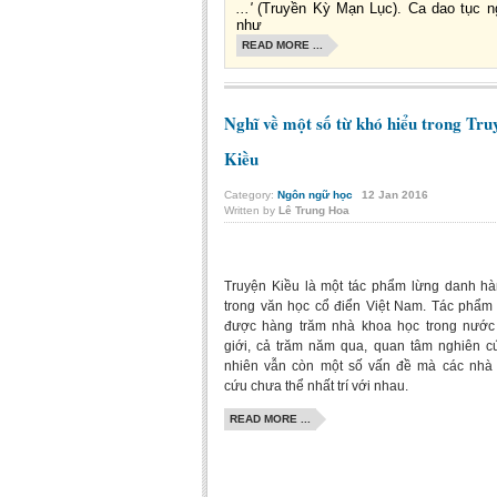
...'
(Truyền Kỳ Mạn Lục). Ca dao tục n
như
READ MORE ...
Nghĩ về một số từ khó hiểu trong Tru
Kiều
Category:
Ngôn ngữ học
12
Jan
2016
Written by
Lê Trung Hoa
Truyện Kiều là một tác phẩm lừng danh h
trong văn học cổ điển Việt Nam. Tác phẩm
được hàng trăm nhà khoa học trong nước
giới, cả trăm năm qua, quan tâm nghiên c
nhiên vẫn còn một số vấn đề mà các nhà
cứu chưa thể nhất trí với nhau.
READ MORE ...