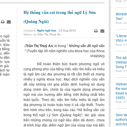
Post: 1
Hệ thống vần cái trong thổ ngữ Lý Sơn
Worksh
San"
(Quảng Ngãi)
Post: 2
Print
Email
Category:
Ngôn ngữ học
15
Aug
2015
Written by
Trần Thị Thuý An
Print
Email
“Litera
ôn ngữ
uồn là
VNU–HC
m trừu
Post: 1
(
Trần Thị Thuý An
, In trong "
Những vấn đề ngữ văn
 tiếng
" (Tuyển tập 40 năm nghiên cứu khoa học của Khoa
ệu, đến
VH&NN))
ều đặn
The ada
iệc lựa
Vietnam
Để hoàn thiện bức tranh phương ngữ vô
h giá.
Song T
cùng phong phú của tiếng Việt, việc tìm hiểu và miêu
ách tư
Post: 1
tả ngữ âm các địa phương là rất cần thiết và mang
ể hiện
nhiều ý nghĩa khoa học. Mục đích nghiên cứu vấn
Vietnam
đề này không chỉ góp phần định hướng sử dụng
the wor
đúng chính âm, chính tả của người dùng phương
travel 
ngữ mà còn hướng đến tiếng Việt thống nhất trên
1945).
toàn quốc. Theo đó, việc tìm hiểu miêu tả ngữ âm
Post: 1
địa phương là hoàn toàn hợp lí và cấp thiết. Trước
tình hình như trên, trong báo cáo “Hệ thống vần cái
trong thổ ngữ Lý Sơn (Quảng Ngãi)”, tác giả -dựa
Sino li
authors
trên những chứng cứ ngữ liệu điền dã được- chưa
and Ac
đi trình bày đặc điểm ngữ âm của vùng này mà tiến