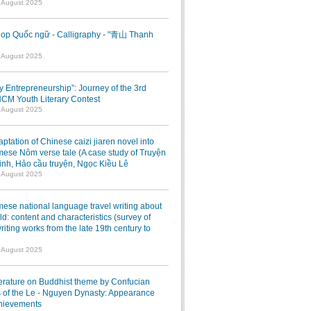
7 August 2025
op Quốc ngữ - Calligraphy - "青山 Thanh
1 August 2025
ry Entrepreneurship”: Journey of the 3rd
M Youth Literary Contest
7 August 2025
ptation of Chinese caizi jiaren novel into
ese Nôm verse tale (A case study of Truyện
inh, Hảo cầu truyện, Ngọc Kiều Lê
7 August 2025
ese national language travel writing about
ld: content and characteristics (survey of
writing works from the late 19th century to
7 August 2025
terature on Buddhist theme by Confucian
 of the Le - Nguyen Dynasty: Appearance
hievements