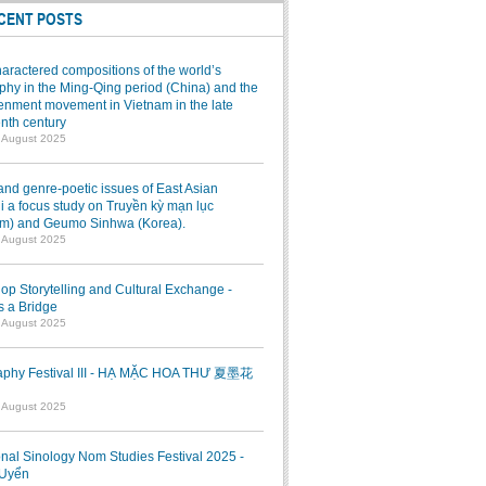
CENT POSTS
aractered compositions of the world’s
hy in the Ming-Qing period (China) and the
enment movement in Vietnam in the late
nth century
7 August 2025
and genre-poetic issues of East Asian
 a focus study on Truyền kỳ mạn lục
am) and Geumo Sinhwa (Korea).
7 August 2025
p Storytelling and Cultural Exchange -
s a Bridge
7 August 2025
raphy Festival III - HẠ MẶC HOA THƯ 夏墨花
1 August 2025
onal Sinology Nom Studies Festival 2025 -
Uyển