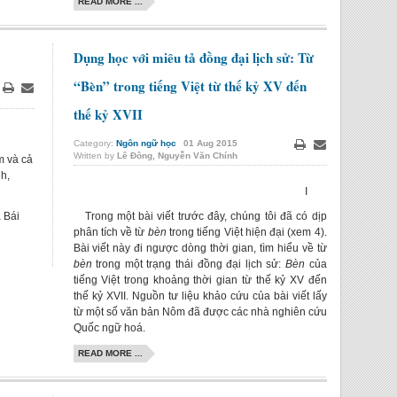
READ MORE ...
Dụng học với miêu tả đồng đại lịch sử: Từ
“Bèn” trong tiếng Việt từ thế kỷ XV đến
Print
Email
thế kỷ XVII
Category:
Ngôn ngữ học
01
Aug
2015
Written by
Lê Đông, Nguyễn Văn Chính
Print
Email
m và cả
h,
I
à Bái
Trong một bài viết trước đây, chúng tôi đã có dịp
phân tích về từ
bèn
trong tiếng Việt hiện đại (xem 4).
Bài viết này đi ngược dòng thời gian, tìm hiểu về từ
bèn
trong một trạng thái đồng đại lịch sử:
Bèn
của
tiếng Việt trong khoảng thời gian từ thế kỷ XV đến
thế kỷ XVII. Nguồn tư liệu khảo cứu của bài viết lấy
từ một số văn bản Nôm đã được các nhà nghiên cứu
Quốc ngữ hoá.
READ MORE ...