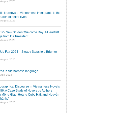
1 August 2025
lls journeys of Vietnamese immigrants to the
earch of better lives
1 August 2025
025 New Student Welcome Day: A Heartfelt
e from the President
7 August 2025
b Fair 2024 – Steady Steps to a Brighter
7 August 2025
ress in Vietnamese language
 April 2024
iographical Discourse in Vietnamese Novels
986: A Case Study of Novels by Authors
 Mộng Giác, Hoàng Quốc Hải, and Nguyễn
hánh.”
1 August 2025