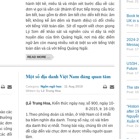
Post: 2
hành liệt kê, miêu tả và nhận xét bước đầu về các
đơn vị gọi là
vần cái
(thành tố trực tiếp trong cấu trúc
âm tiết, bao gồm từ đỉnh âm tiết cho đến kết thúc âm
Book te
tiết, không kể âm đệm và thanh điệu) có đối chiếu
UK in s
Post: 2
với tiếng Việt toàn dân. Sở dĩ người viết chọn giọng
Lý Sơn để khảo sát và nghiên cứu vì đây là một
huyện đảo của tỉnh Quảng Ngãi, nơi mà đặc điểm
2024-2
ngữ âm còn mang nhiều nét dị biệt so với tiếng Việt
Messag
toàn dân và cả với tiếng Quảng Ngãi.
Post: 1
READ MORE ...
USSH Jo
Future
Post: 1
Một số địa danh Việt Nam đáng quan tâm
Category:
Ngôn ngữ học
11
Aug
2015
The st
Written by
Lê Trung Hoa
Print
Email
Print
Email
Post: 10
(
Lê Trung Hoa,
Kiến thức ngày nay, số 900, ngày 10-
“Histor
8-2015, tr. 16-19)
after 1
bào các
1.Theo phỏng đoán cá nhân, ở Việt Nam có ít nhất
Nguyễn
i thường
ba trăm nghìn địa danh. Trong số này, có vài trăm
Xuân K
các đơn
địa danh thú vị nhất. Trong bài này, chúng tôi chỉ xin
Post: 2
ác công
đề cập đến vài chục đơn vị được nhiều người quan
các đối
tâm.