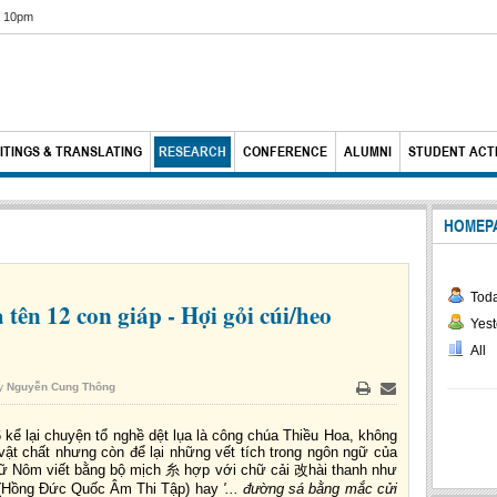
6 10pm
ITINGS & TRANSLATING
RESEARCH
CONFERENCE
ALUMNI
STUDENT ACTI
HOMEP
Tod
tên 12 con giáp - Hợi gỏi cúi/heo
Yest
All
by
Nguyễn Cung Thông
Print
Email
kể lại chuyện tổ nghề dệt lụa là công chúa Thiều Hoa, không
 vật chất nhưng còn để lại những vết tích trong ngôn ngữ của
chữ Nôm viết bằng bộ mịch
糸
hợp với chữ cải
改
hài thanh như
Hồng Đức Quốc Âm Thi Tập) hay
'... đường sá bằng mắc cửi