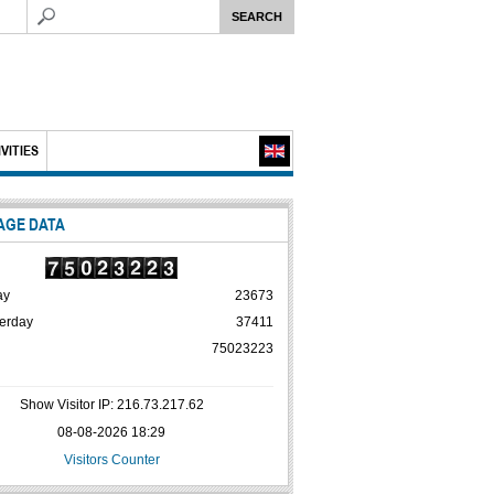
VITIES
AGE DATA
ay
23673
erday
37411
75023223
Show Visitor IP: 216.73.217.62
08-08-2026 18:29
Visitors Counter