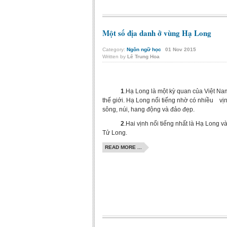
Một số địa danh ở vùng Hạ Long
Category:
Ngôn ngữ học
01
Nov
2015
Written by
Lê Trung Hoa
1
.Hạ Long là một kỳ quan của Việt Na
thế giới. Hạ Long nổi tiếng nhờ có nhiều vịn
sông, núi, hang động và đảo đẹp.
2
.Hai vịnh nổi tiếng nhất là Hạ Long v
Tử Long.
READ MORE ...