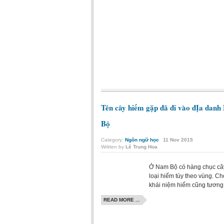
Tên cây hiếm gặp đã đi vào đỊa dan
Bộ
Category:
Ngôn ngữ học
11
Nov
2015
Written by
Lê Trung Hoa
Ở Nam Bộ có hàng chục câ
loại hiếm tùy theo vùng. C
khái niệm hiếm cũng tương 
READ MORE ...