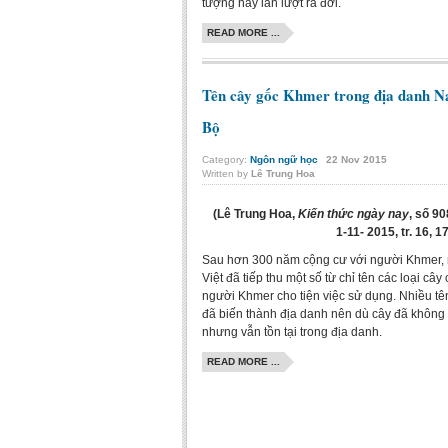
tượng này lần lượt ra đời.
READ MORE ...
Tên cây gốc Khmer trong địa danh 
Bộ
Category:
Ngôn ngữ học
22
Nov
2015
Written by
Lê Trung Hoa
(Lê Trung Hoa,
Kiến thức ngày nay
, số 9
1-11- 2015, tr. 16, 1
Sau hơn 300 năm cộng cư với người Khmer,
Việt đã tiếp thu một số từ chỉ tên các loại cây
người Khmer cho tiện việc sử dụng. Nhiều tê
đã biến thành địa danh nên dù cây đã không
nhưng vẫn tồn tại trong địa danh.
READ MORE ...