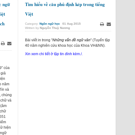
c ngữ
Tìm hiểu về câu phủ định kép trong tiếng
iệt
Việt
ách
Category:
Ngôn ngữ học
01
Aug
2015
Written by
Nguyễn Thuỳ Nương
Print
Email
Bài viết in trong "
Những vấn đề ngữ văn
" (Tuyển tập
40 năm nghiên cứu khoa học của Khoa VH&NN).
Print
Email
Xin xem chi tiết ở tập tin đính kèm./.
9” của
 giả
iện
ào năm
Tín và
, chúng
 chữ và
 (âm
 chữ
1651
điểm
gữ hiện
 ngữ