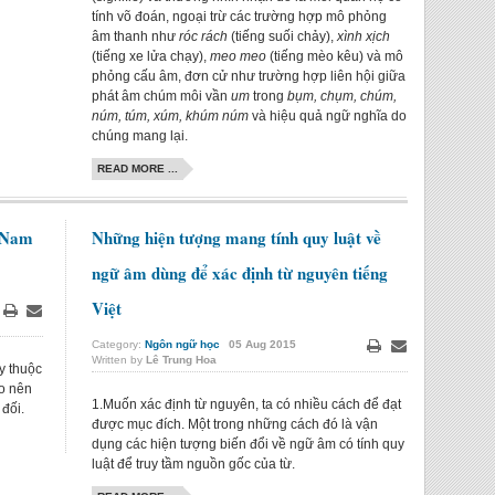
tính võ đoán, ngoại trừ các trường hợp mô phỏng
âm thanh như
róc rách
(tiếng suối chảy),
xình xịch
(tiếng xe lửa chạy),
meo meo
(tiếng mèo kêu) và mô
phỏng cấu âm, đơn cử như trường hợp liên hội giữa
phát âm chúm môi vần
um
trong
bụm, chụm, chúm,
núm, túm, xúm, khúm núm
và hiệu quả ngữ nghĩa do
chúng mang lại.
READ MORE ...
h Nam
Những hiện tượng mang tính quy luật về
ngữ âm dùng để xác định từ nguyên tiếng
Việt
Print
Email
Category:
Ngôn ngữ học
05
Aug
2015
Written by
Lê Trung Hoa
Print
Email
y thuộc
ho nên
1.Muốn xác định từ nguyên, ta có nhiều cách để đạt
đối.
được mục đích. Một trong những cách đó là vận
dụng các hiện tượng biến đổi về ngữ âm có tính quy
luật để truy tầm nguồn gốc của từ.