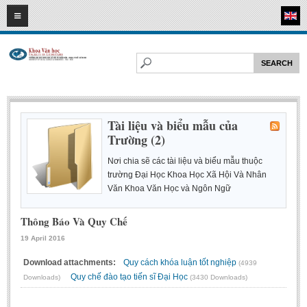
08
08
2026
HOME
ABOUT FL
Faculty of Literature
Departments
Tài liệu và biểu mẫu của
Trường (2)
Department of Vietnamese Literature
Department of Literary Theory and Criticism
Nơi chia sẽ các tài liệu và biểu mẫu thuộc
trường Đại Học Khoa Học Xã Hội Và Nhân
Department of Foreign Literatures and Comparative Literature
Văn Khoa Văn Học và Ngôn Ngữ
Department of Sinology-Nom Studies
Thông Báo Và Quy Chế
Department of Arts Studies
19 April 2016
Center of Sinology and Nom Studies
Download attachments:
Quy cách khóa luận tốt nghiệp
(4939
Images - Events
Quy chế đào tạo tiến sĩ Đại Học
Downloads)
(3430 Downloads)
ACADEMIC