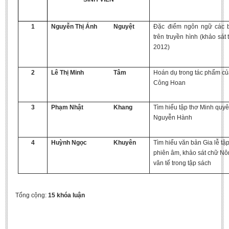
1
Nguyễn Thị Ánh
Nguyệt
Đặc điểm ngôn ngữ các b
trên truyền hình (khảo sá
2012)
2
Lê Thị Minh
Tâm
Hoán dụ trong tác phẩm c
Công Hoan
3
Phạm Nhật
Khang
Tìm hiểu tập thơ Minh quyê
Nguyễn Hành
4
Huỳnh Ngọc
Khuyên
Tìm hiểu văn bản Gia lễ tậ
phiên âm, khảo sát chữ Nô
văn tế trong tập sách
Tổng cộng:
15 khóa luận