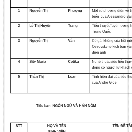
Literature Club
1
Nguyễn Thị
Phượng
Một số phương diện về t
Calligraphy Club
biển của Alessandro Bar
2
Lê Thị Huyền
Trang
Tiểu thuyết “uyên ương h
Trung Quốc
3
Nguyễn Thị
Vân
Cô gái không của hồi mô
Ostrovsky từ kịch bản v
điện ảnh
4
Sity Maria
Cotika
Nghệ thuật siêu tiểu thu
đông có người lữ khách c
5
Thân Thị
Loan
Tính hiện đại của tiểu th
của André Gide
Tiểu ban: NGÔN NGỮ VÀ HÁN NÔM
STT
HỌ VÀ TÊN
TÊN ĐỀ TÀI
SINH VIÊN