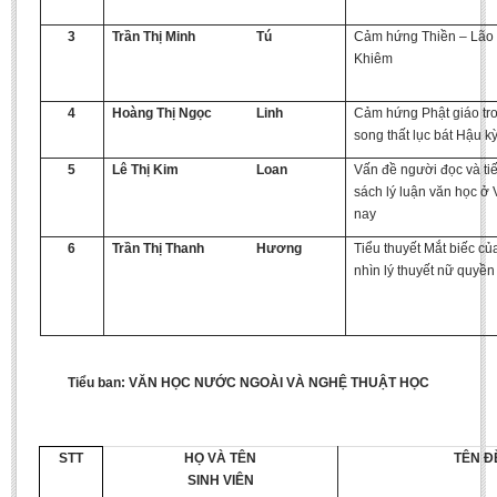
BA, MA, PhD. Theses
3
Trần Thị Minh
Tú
Cảm hứng Thiền – Lão 
Khiêm
CONFERENCE
Studies on Vietnamese and Korean Literature and Films
4
Hoàng Thị Ngọc
Linh
Cảm hứng Phật giáo tr
Modernization process in Japanese literature and in the literatures of
song thất lục bát Hậu kỳ
East-Asian region
5
Lê Thị Kim
Loan
Vấn đề người đọc và ti
Studies on Sinology & Nom
sách lý luận văn học ở
nay
Vietnamese and Japanese Literature Viewed from an East Asian
Perspective
6
Trần Thị Thanh
Hương
Tiểu thuyết Mắt biếc củ
nhìn lý thuyết nữ quyền
To Build a Standard Orthography in Schools and the Media
80 Years of New Poetry and the Self-Reliant Literary Group
ALUMNI
Tiểu ban: VĂN HỌC NƯỚC NGOÀI VÀ NGHỆ THUẬT HỌC
Alumni Association
Scholarship Fund
STT
HỌ VÀ TÊN
TÊN Đ
STUDENT ACTIVITIES
SINH VIÊN