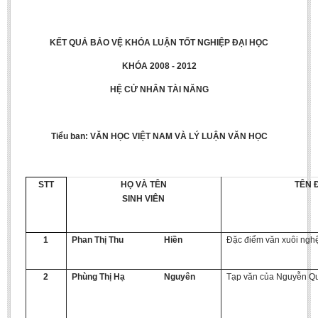
Undergraduate: Regular Degree
Undergraduate: Honor Degree
KẾT QUẢ BẢO VỆ KHÓA LUẬN TỐT NGHIỆP ĐẠI HỌC
Postgraduate
KHÓA 2008 - 2012
LITERARY WRITINGS & TRANSLATING
HỆ CỬ NHÂN TÀI NĂNG
RESEARCH
Sinology & Nom
Tiểu ban: VĂN HỌC VIỆT NAM VÀ LÝ LUẬN VĂN HỌC
Linguistics
Vietnamese Folk Culture
STT
HỌ VÀ TÊN
TÊN Đ
SINH VIÊN
Literary Theory & Criticism
Vietnamese Literature
1
Phan Thị Thu
Hiền
Đặc điểm văn xuôi nghệ
Foreign Literatures & Comparative Literature
Theater and Film
2
Phùng Thị Hạ
Nguyên
Tạp văn của Nguyễn Q
Culture - History - Philosophy
Education