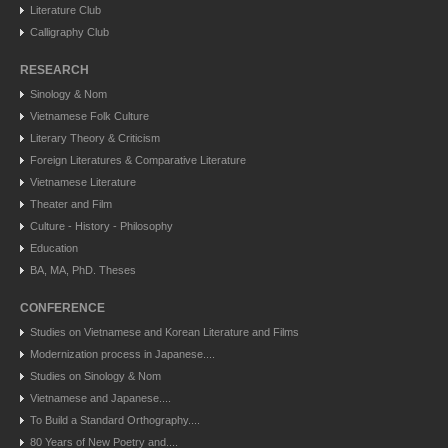
Literature Club
Calligraphy Club
RESEARCH
Sinology & Nom
Vietnamese Folk Culture
Literary Theory & Criticism
Foreign Literatures & Comparative Literature
Vietnamese Literature
Theater and Film
Culture - History - Philosophy
Education
BA, MA, PhD. Theses
CONFERENCE
Studies on Vietnamese and Korean Literature and Films
Modernization process in Japanese....
Studies on Sinology & Nom
Vietnamese and Japanese....
To Build a Standard Orthography....
80 Years of New Poetry and....