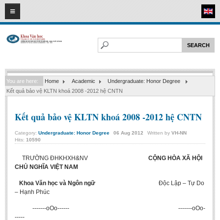
07
08
2026
HOME
ABOUT FL
Faculty of Literature
You are here:
Home
Academic
Undergraduate: Honor Degree
Departments
Kết quả bảo vệ KLTN khoá 2008 -2012 hệ CNTN
Department of Vietnamese Literature
Kết quả bảo vệ KLTN khoá 2008 -2012 hệ CNTN
Department of Literary Theory and Criticism
Department of Foreign Literatures and Comparative Literature
Category:
Undergraduate: Honor Degree
06
Aug
2012
Written by
VH-NN
Hits:
10590
Department of Sinology-Nom Studies
TRƯỜNG ĐHKHXH&NV
CỘNG HÒA XÃ HỘI
Department of Arts Studies
CHỦ NGHĨA VIỆT NAM
Center of Sinology and Nom Studies
Khoa Văn học và Ngôn ngữ
Độc Lập – Tự Do
Images - Events
– Hạnh Phúc
ACADEMIC
-------oOo------ -------oOo-
-----