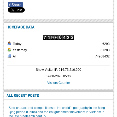
f
Share
HOMEPAGE DATA
Today
6293
Yesterday
31283
All
74968432
Show Visitor IP: 216.73.216.200
07-08-2026 05:49
Visitors Counter
ALL RECENT POSTS
Sino-charactered compositions of the world’s geography in the Ming-
Qing period (China) and the enlightenment movement in Vietnam in
the late nineteenth century