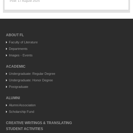
Post: 17 August 2025
ABOUT FL
Faculty of Literature
Departments
Images - Events
ACADEMIC
Undergraduate: Regular Degree
Undergraduate: Honor Degree
Postgraduate
ALUMNI
Alumni Association
Scholarship Fund
CREATIVE WRITINGS & TRANSLATING
STUDENT ACTIVITIES