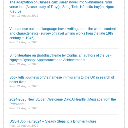
The adaptation of Chinese caizi jiaren novel into Vietnamese Nôm
verse tale (A case study of Truyện Song Tinh, Hảo cầu truyện, Ngọc
Kiều Lê
Post: 17 August 2025
Vietnamese national language travel writing about the world: content
and characteristics (survey of travel writing works from the late 19th
century to 1945).
Post: 17 August 2025
Sino literature on Buddhist theme by Confucian authors of the Le -
Nguyen Dynasty: Appearance and Achievements
Post: 21 August 2025
Book tells journeys of Vietnamese immigrants to the UK in search of
better lives
Post: 21 August 2025
2024-2025 New Student Welcome Day: A Heartfelt Message from the
President
Post: 17 August 2025
USSH Job Fair 2024 – Steady Steps to a Brighter Future
Post: 17 August 2025