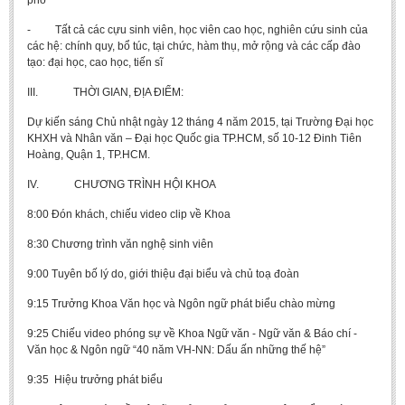
phố
BA, MA, PhD. Theses
- Tất cả các cựu sinh viên, học viên cao học, nghiên cứu sinh của
các hệ: chính quy, bổ túc, tại chức, hàm thụ, mở rộng và các cấp đào
CONFERENCE
tạo: đại học, cao học, tiến sĩ
Studies on Vietnamese and Korean Literature and Films
III. THỜI GIAN, ĐỊA ĐIỂM:
Modernization process in Japanese literature and in the literatures of
Dự kiến sáng Chủ nhật ngày 12 tháng 4 năm 2015, tại Trường Đại học
East-Asian region
KHXH và Nhân văn – Đại học Quốc gia TP.HCM, số 10-12 Đinh Tiên
Hoàng, Quận 1, TP.HCM.
Studies on Sinology & Nom
Vietnamese and Japanese Literature Viewed from an East Asian
IV. CHƯƠNG TRÌNH HỘI KHOA
Perspective
8:00 Đón khách, chiếu video clip về Khoa
To Build a Standard Orthography in Schools and the Media
8:30 Chương trình văn nghệ sinh viên
80 Years of New Poetry and the Self-Reliant Literary Group
9:00 Tuyên bố lý do, giới thiệu đại biểu và chủ toạ đoàn
ALUMNI
9:15 Trưởng Khoa Văn học và Ngôn ngữ phát biểu chào mừng
Alumni Association
9:25 Chiếu video phóng sự về Khoa Ngữ văn - Ngữ văn & Báo chí -
Văn học & Ngôn ngữ “40 năm VH-NN: Dấu ấn những thế hệ”
Scholarship Fund
9:35 Hiệu trưởng phát biểu
STUDENT ACTIVITIES