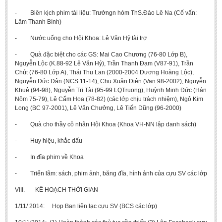
- Biên kịch phim tài liệu: Trưởngn hóm ThS.Đào Lê Na (Cố vấn:
Lâm Thanh Bình)
- Nước uống cho Hội Khoa: Lê Văn Hỷ tài trợ
- Quà đặc biệt cho các GS: Mai Cao Chương (76-80 Lớp B),
Nguyễn Lộc (K.88-92 Lê Văn Hỷ), Trần Thanh Đạm (V87-91), Trần
Chút (76-80 Lớp A), Thái Thu Lan (2000-2004 Dương Hoàng Lộc),
Nguyễn Đức Dân (NCS 11-14), Chu Xuân Diên (Van 98-2002), Nguyễn
Khuê (94-98), Nguyễn Tri Tài (95-99 LQTruong), Huỳnh Minh Đức (Hán
Nôm 75-79), Lê Cẩm Hoa (78-82) (các lớp chịu trách nhiệm), Ngô Kim
Long (BC 97-2001), Lê Văn Chưởng, Lê Tiến Dũng (96-2000)
- Quà cho thầy cô nhân Hội Khoa (Khoa VH-NN lập danh sách)
- Huy hiệu, khắc dấu
- In đĩa phim về Khoa
- Triển lãm: sách, phim ảnh, băng đĩa, hình ảnh của cựu SV các lớp
VIII. KẾ HOẠCH THỜI GIAN
1/11/ 2014: Họp Ban liên lạc cựu SV (BCS các lớp)