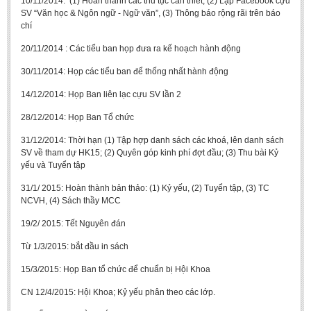
10/11/2014: (1) Hoàn thành các thủ tục cần thiết; (2) Lập Facebook cựu
SV “Văn học & Ngôn ngữ - Ngữ văn”, (3) Thông báo rộng rãi trên báo
chí
20/11/2014 : Các tiểu ban họp đưa ra kế hoạch hành động
30/11/2014: Họp các tiểu ban để thống nhất hành động
14/12/2014: Họp Ban liên lạc cựu SV lần 2
28/12/2014: Họp Ban Tổ chức
31/12/2014: Thời hạn (1) Tập hợp danh sách các khoá, lên danh sách
SV về tham dự HK15; (2) Quyên góp kinh phí đợt đầu; (3) Thu bài Kỷ
yếu và Tuyển tập
31/1/ 2015: Hoàn thành bản thảo: (1) Kỷ yếu, (2) Tuyển tập, (3) TC
NCVH, (4) Sách thầy MCC
19/2/ 2015: Tết Nguyên đán
Từ 1/3/2015: bắt đầu in sách
15/3/2015: Họp Ban tổ chức để chuẩn bị Hội Khoa
CN 12/4/2015: Hội Khoa; Kỷ yếu phân theo các lớp.