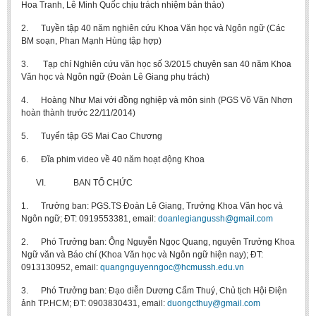
Hoa Tranh, Lê Minh Quốc chịu trách nhiệm bản thảo)
2. Tuyền tập 40 năm nghiên cứu Khoa Văn học và Ngôn ngữ (Các
BM soạn, Phan Mạnh Hùng tập hợp)
3. Tạp chí Nghiên cứu văn học số 3/2015 chuyên san 40 năm Khoa
Văn học và Ngôn ngữ (Đoàn Lê Giang phụ trách)
4. Hoàng Như Mai với đồng nghiệp và môn sinh (PGS Võ Văn Nhơn
hoàn thành trước 22/11/2014)
5. Tuyển tập GS Mai Cao Chương
6. Đĩa phim video về 40 năm hoạt động Khoa
VI. BAN TỔ CHỨC
1. Trưởng ban: PGS.TS Đoàn Lê Giang, Trưởng Khoa Văn học và
Ngôn ngữ; ĐT: 0919553381, email:
doanlegiangussh@gmail.com
2. Phó Trưởng ban: Ông Nguyễn Ngọc Quang, nguyên Trưởng Khoa
Ngữ văn và Báo chí (Khoa Văn học và Ngôn ngữ hiện nay); ĐT:
0913130952, email:
quangnguyenngoc@hcmussh.edu.vn
3. Phó Trưởng ban: Đạo diễn Dương Cẩm Thuý, Chủ tịch Hội Điện
ảnh TP.HCM; ĐT: 0903830431, email:
duongcthuy@gmail.com