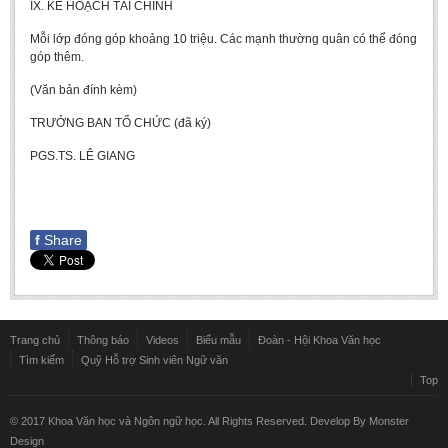
IX. KẾ HOẠCH TÀI CHÍNH
Mỗi lớp đóng góp khoảng 10 triệu. Các mạnh thường quân có thể đóng
góp thêm.
(Văn bản đính kèm)
TRƯỞNG BAN TỔ CHỨC (đã ký)
PGS.TS. LÊ GIANG
f
Share
Trang chủ
Thông báo
Videos
Biểu mẫu
Đoàn - Hội Khoa Văn học
Tìm kiếm
Quỹ Hỗ trợ Sinh viên Ngữ văn
Top
© 2017 Khoa Văn học và Ngôn ngữ học. All Rights Reserved. Develop By
Monster
Design