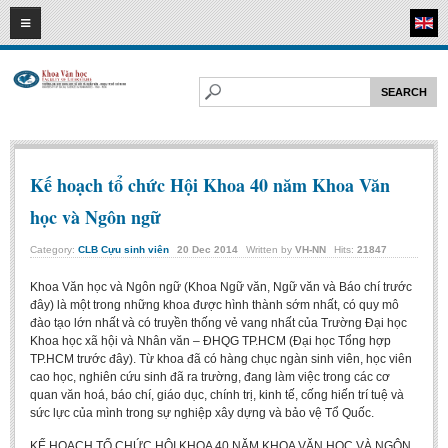
08
08
2026
HOME
ABOUT FL
Faculty of Literature
Departments
Kế hoạch tổ chức Hội Khoa 40 năm Khoa Văn
Department of Vietnamese Literature
học và Ngôn ngữ
Department of Literary Theory and Criticism
Category:
CLB Cựu sinh viên
20
Dec
2014
Written by
VH-NN
Hits:
21847
Department of Foreign Literatures and Comparative Literature
Khoa Văn học và Ngôn ngữ (Khoa Ngữ văn, Ngữ văn và Báo chí trước
Department of Sinology-Nom Studies
đây) là một trong những khoa được hình thành sớm nhất, có quy mô
đào tạo lớn nhất và có truyền thống vẻ vang nhất của Trường Đại học
Department of Arts Studies
Khoa học xã hội và Nhân văn – ĐHQG TP.HCM (Đại học Tổng hợp
Center of Sinology and Nom Studies
TP.HCM trước đây). Từ khoa đã có hàng chục ngàn sinh viên, học viên
cao học, nghiên cứu sinh đã ra trường, đang làm việc trong các cơ
Images - Events
quan văn hoá, báo chí, giáo dục, chính trị, kinh tế, cống hiến trí tuệ và
sức lực của mình trong sự nghiệp xây dựng và bảo vệ Tổ Quốc.
ACADEMIC
KẾ HOẠCH TỔ CHỨC HỘI KHOA 40 NĂM KHOA VĂN HỌC VÀ NGÔN