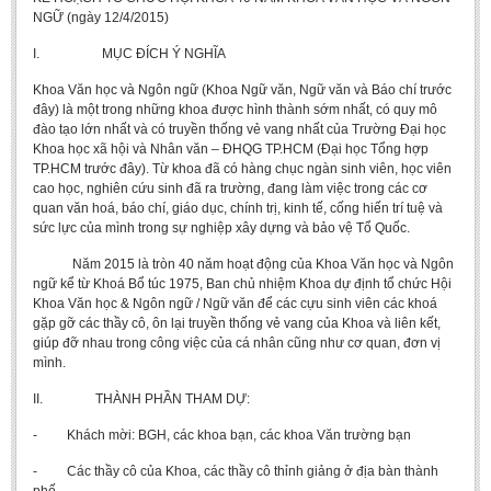
Undergraduate: Regular Degree
NGỮ (ngày 12/4/2015)
Undergraduate: Honor Degree
I. MỤC ĐÍCH Ý NGHĨA
Postgraduate
Khoa Văn học và Ngôn ngữ (Khoa Ngữ văn, Ngữ văn và Báo chí trước
đây) là một trong những khoa được hình thành sớm nhất, có quy mô
LITERARY WRITINGS & TRANSLATING
đào tạo lớn nhất và có truyền thống vẻ vang nhất của Trường Đại học
Khoa học xã hội và Nhân văn – ĐHQG TP.HCM (Đại học Tổng hợp
RESEARCH
TP.HCM trước đây). Từ khoa đã có hàng chục ngàn sinh viên, học viên
cao học, nghiên cứu sinh đã ra trường, đang làm việc trong các cơ
Sinology & Nom
quan văn hoá, báo chí, giáo dục, chính trị, kinh tế, cống hiến trí tuệ và
sức lực của mình trong sự nghiệp xây dựng và bảo vệ Tổ Quốc.
Linguistics
Năm 2015 là tròn 40 năm hoạt động của Khoa Văn học và Ngôn
Vietnamese Folk Culture
ngữ kể từ Khoá Bổ túc 1975, Ban chủ nhiệm Khoa dự định tổ chức Hội
Khoa Văn học & Ngôn ngữ / Ngữ văn để các cựu sinh viên các khoá
Literary Theory & Criticism
gặp gỡ các thầy cô, ôn lại truyền thống vẻ vang của Khoa và liên kết,
Vietnamese Literature
giúp đỡ nhau trong công việc của cá nhân cũng như cơ quan, đơn vị
mình.
Foreign Literatures & Comparative Literature
II. THÀNH PHẦN THAM DỰ:
Theater and Film
- Khách mời: BGH, các khoa bạn, các khoa Văn trường bạn
Culture - History - Philosophy
- Các thầy cô của Khoa, các thầy cô thỉnh giảng ở địa bàn thành
Education