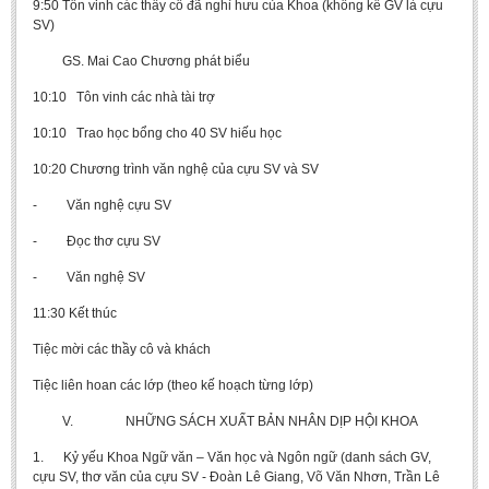
9:50 Tôn vinh các thầy cô đã nghỉ hưu của Khoa (không kể GV là cựu
Literature Club
SV)
Calligraphy Club
GS. Mai Cao Chương phát biểu
10:10 Tôn vinh các nhà tài trợ
10:10 Trao học bổng cho 40 SV hiếu học
10:20 Chương trình văn nghệ của cựu SV và SV
- Văn nghệ cựu SV
- Đọc thơ cựu SV
- Văn nghệ SV
11:30 Kết thúc
Tiệc mời các thầy cô và khách
Tiệc liên hoan các lớp (theo kế hoạch từng lớp)
V. NHỮNG SÁCH XUẤT BẢN NHÂN DỊP HỘI KHOA
1. Kỷ yếu Khoa Ngữ văn – Văn học và Ngôn ngữ (danh sách GV,
cựu SV, thơ văn của cựu SV - Đoàn Lê Giang, Võ Văn Nhơn, Trần Lê