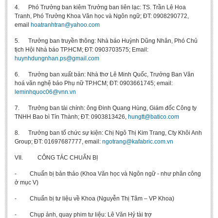
4. Phó Trưởng ban kiêm Trưởng ban liên lạc: TS. Trần Lê Hoa
Tranh, Phó Trưởng Khoa Văn học và Ngôn ngữ; ĐT: 0908290772,
email
hoatranhtran@yahoo.com
5. Trưởng ban truyền thông: Nhà báo Huỳnh Dũng Nhân, Phó Chủ
tịch Hội Nhà báo TP.HCM; ĐT: 0903703575; Email:
huynhdungnhan.ps@gmail.com
6. Trưởng ban xuất bản: Nhà thơ Lê Minh Quốc, Trưởng Ban Văn
hoá văn nghệ báo Phụ nữ TP.HCM; ĐT: 0903661745; email:
leminhquoc06@vnn.vn
7. Trưởng ban tài chính: ông Đinh Quang Hùng, Giám đốc Công ty
TNHH Bao bì Tín Thành; ĐT: 0903813426,
hungtt@batico.com
8. Trưởng ban tổ chức sự kiện: Chị Ngô Thị Kim Trang, Cty Khôi Anh
Group; ĐT: 01697687777, email:
ngotrang@kafabric.com.vn
VII. CÔNG TÁC CHUẨN BỊ
- Chuẩn bị bản thảo (Khoa Văn học và Ngôn ngữ - như phân công
ở mục V)
- Chuẩn bị tư liệu về Khoa (Nguyễn Thị Tâm – VP Khoa)
- Chụp ảnh, quay phim tư liệu: Lê Văn Hỷ tài trợ