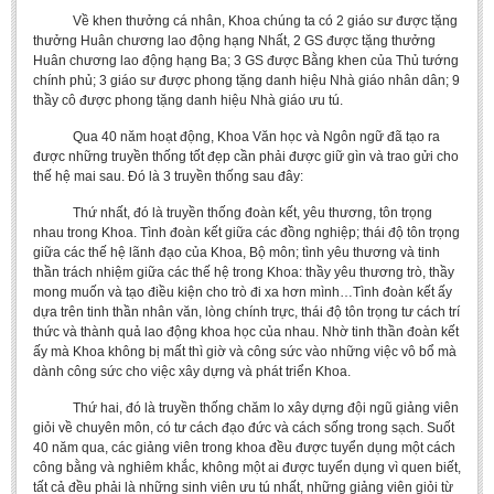
Về khen thưởng cá nhân, Khoa chúng ta có 2 giáo sư được tặng
thưởng Huân chương lao động hạng Nhất, 2 GS được tặng thưởng
Huân chương lao động hạng Ba; 3 GS được Bằng khen của Thủ tướng
chính phủ; 3 giáo sư được phong tặng danh hiệu Nhà giáo nhân dân; 9
thầy cô được phong tặng danh hiệu Nhà giáo ưu tú.
Qua 40 năm hoạt động, Khoa Văn học và Ngôn ngữ đã tạo ra
được những truyền thống tốt đẹp cần phải được giữ gìn và trao gửi cho
thế hệ mai sau. Đó là 3 truyền thống sau đây:
Thứ nhất,
đó là
truyền thống đoàn kết, yêu thương, tôn trọng
nhau
trong Khoa. Tình đoàn kết giữa các đồng nghiệp; thái độ tôn trọng
giữa các thế hệ lãnh đạo của Khoa, Bộ môn; tình yêu thương và tinh
thần trách nhiệm giữa các thế hệ trong Khoa: thầy yêu thương trò, thầy
mong muốn và tạo điều kiện cho trò đi xa hơn mình…Tình đoàn kết ấy
dựa trên tinh thần nhân văn, lòng chính trực, thái độ tôn trọng tư cách trí
thức và thành quả lao động khoa học của nhau. Nhờ tinh thần đoàn kết
ấy mà Khoa không bị mất thì giờ và công sức vào những việc vô bổ mà
dành công sức cho việc xây dựng và phát triển Khoa.
Thứ hai, đó là truyền thống chăm lo xây dựng đội ngũ giảng viên
giỏi về chuyên môn, có tư cách đạo đức và cách sống trong sạch. Suốt
40 năm qua, các giảng viên trong khoa đều được tuyển dụng một cách
công bằng và nghiêm khắc, không một ai được tuyển dụng vì quen biết,
tất cả đều phải là những sinh viên ưu tú nhất, những giảng viên giỏi từ