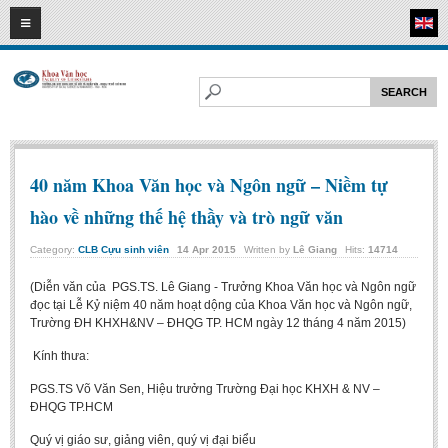
08
08
2026
HOME
ABOUT FL
Faculty of Literature
Departments
40 năm Khoa Văn học và Ngôn ngữ – Niềm tự
Department of Vietnamese Literature
hào về những thế hệ thầy và trò ngữ văn
Department of Literary Theory and Criticism
Category:
CLB Cựu sinh viên
14
Apr
2015
Written by
Lê Giang
Hits:
14714
Department of Foreign Literatures and Comparative Literature
(Diễn văn của PGS.TS. Lê Giang - Trưởng Khoa Văn học và Ngôn ngữ
Department of Sinology-Nom Studies
đọc tại Lễ Kỷ niệm 40 năm hoạt dộng của Khoa Văn học và Ngôn ngữ,
Trường ĐH KHXH&NV – ĐHQG TP. HCM ngày 12 tháng 4 năm 2015)
Department of Arts Studies
Kính thưa:
Center of Sinology and Nom Studies
Images - Events
PGS.TS Võ Văn Sen, Hiệu trưởng Trường Đại học KHXH & NV –
ĐHQG TP.HCM
ACADEMIC
Quý vị giáo sư, giảng viên, quý vị đại biểu