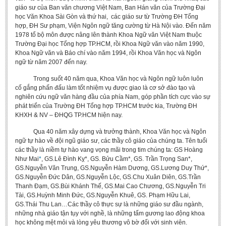
giáo sư của Ban văn chương Việt Nam, Ban Hán văn của Trường Đại
BA, MA, PhD. Theses
học Văn Khoa Sài Gòn và thứ hai, các giáo sư từ Trường ĐH Tổng
hợp, ĐH Sư phạm, Viện Ngôn ngữ tăng cường từ Hà Nội vào. Đến năm
CONFERENCE
1978 tổ bộ môn được nâng lên thành Khoa Ngữ văn Việt Nam thuộc
Trường Đại học Tổng hợp TP.HCM, rồi Khoa Ngữ văn vào năm 1990,
Studies on Vietnamese and Korean Literature and Films
Khoa Ngữ văn và Báo chí vào năm 1994, rồi Khoa Văn học và Ngôn
Modernization process in Japanese literature and in the literatures of
ngữ từ năm 2007 đến nay.
East-Asian region
Trong suốt 40 năm qua, Khoa Văn học và Ngôn ngữ luôn luôn
Studies on Sinology & Nom
cố gắng phấn đấu làm tốt nhiệm vụ được giao là cơ sở đào tạo và
nghiên cứu ngữ văn hàng đầu của phía Nam, góp phần tích cực vào sự
Vietnamese and Japanese Literature Viewed from an East Asian
phát triển của Trường ĐH Tổng hợp TP.HCM trước kia, Trường ĐH
Perspective
KHXH & NV – ĐHQG TP.HCM hiện nay.
To Build a Standard Orthography in Schools and the Media
Qua 40 năm xây dựng và trưởng thành, Khoa Văn học và Ngôn
ngữ tự hào về đội ngũ giáo sư, các thầy cô giáo của chúng ta. Tên tuổi
80 Years of New Poetry and the Self-Reliant Literary Group
các thầy là niềm tự hào vang vọng mãi trong tim chúng ta: GS Hoàng
Như Mai
*
, GS.Lê Đình Kỵ*, GS. Bửu Cầm*, GS. Trần Trọng San*,
ALUMNI
GS.Nguyễn Văn Trung, GS.Nguyễn Hàm Dương, GS.Lương Duy Thứ*,
GS.Nguyễn Đức Dân, GS.Nguyễn Lộc, GS.Chu Xuân Diên, GS.Trần
Alumni Association
Thanh Đạm, GS.Bùi Khánh Thế, GS.Mai Cao Chương, GS.Nguyễn Tri
Tài, GS.Huỳnh Minh Đức, GS.Nguyễn Khuê, GS. Phạm Hữu Lai,
Scholarship Fund
GS.Thái Thu Lan…Các thầy cô thực sự là những giáo sư đầu ngành,
những nhà giáo tận tụy với nghề, là những tấm gương lao động khoa
STUDENT ACTIVITIES
học không mệt mỏi và lòng yêu thương vô bờ đối với sinh viên.