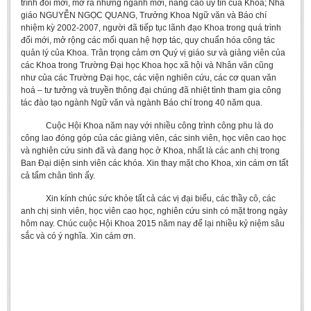
trình đổi mới, mở ra những ngành mới, nâng cao uy tín của Khoa; Nhà
giáo NGUYỄN NGỌC QUANG, Trưởng Khoa Ngữ văn và Báo chí
nhiệm kỳ 2002-2007, người đã tiếp tục lãnh đạo Khoa trong quá trình
đổi mới, mở rộng các mối quan hệ hợp tác, quy chuẩn hóa công tác
quản lý của Khoa. Trân trọng cảm ơn Quý vị giáo sư và giảng viên của
các Khoa trong Trường Đại học Khoa học xã hội và Nhân văn cũng
như của các Trường Đại học, các viện nghiên cứu, các cơ quan văn
hoá – tư tưởng và truyền thông đại chúng đã nhiệt tình tham gia công
tác đào tạo ngành Ngữ văn và ngành Báo chí trong 40 năm qua.
Cuộc Hội Khoa năm nay với nhiều công trình công phu là do
công lao đóng góp của các giảng viên, các sinh viên, học viên cao học
và nghiên cứu sinh đã và đang học ở Khoa, nhất là các anh chị trong
Ban Đại diện sinh viên các khóa. Xin thay mặt cho Khoa, xin cám ơn tất
cả tấm chân tình ấy.
Xin kính chúc sức khỏe tất cả các vị đại biểu, các thầy cô, các
anh chị sinh viên, học viên cao học, nghiên cứu sinh có mặt trong ngày
hôm nay. Chúc cuộc Hội Khoa 2015 năm nay để lại nhiều kỷ niệm sâu
sắc và có ý nghĩa. Xin cám ơn.