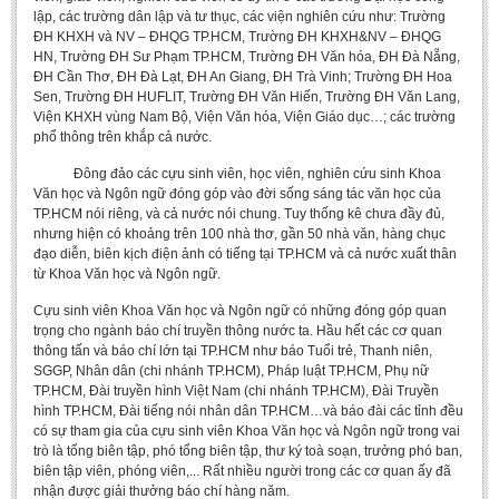
lập, các trường dân lập và tư thục, các viện nghiên cứu như: Trường
ĐH KHXH và NV – ĐHQG TP.HCM, Trường ĐH KHXH&NV – ĐHQG
HN, Trường ĐH Sư Phạm TP.HCM, Trường ĐH Văn hóa, ĐH Đà Nẵng,
ĐH Cần Thơ, ĐH Đà Lạt, ĐH An Giang, ĐH Trà Vinh; Trường ĐH Hoa
Sen, Trường ĐH HUFLIT, Trường ĐH Văn Hiến, Trường ĐH Văn Lang,
Viện KHXH vùng Nam Bộ, Viện Văn hóa, Viện Giáo dục…; các trường
phổ thông trên khắp cả nước.
Đông đảo các cựu sinh viên, học viên, nghiên cứu sinh Khoa
Văn học và Ngôn ngữ đóng góp vào đời sống sáng tác văn học của
TP.HCM nói riêng, và cả nước nói chung. Tuy thống kê chưa đầy đủ,
nhưng hiện có khoảng trên 100 nhà thơ, gần 50 nhà văn, hàng chục
đạo diễn, biên kịch điện ảnh có tiếng tại TP.HCM và cả nước xuất thân
từ Khoa Văn học và Ngôn ngữ.
Cựu sinh viên Khoa Văn học và Ngôn ngữ có những đóng góp quan
trọng cho ngành báo chí truyền thông nước ta. Hầu hết các cơ quan
thông tấn và báo chí lớn tại TP.HCM như báo Tuổi trẻ, Thanh niên,
SGGP, Nhân dân (chi nhánh TP.HCM), Pháp luật TP.HCM, Phụ nữ
TP.HCM, Đài truyền hình Việt Nam (chi nhánh TP.HCM), Đài Truyền
hình TP.HCM, Đài tiếng nói nhân dân TP.HCM…và báo đài các tỉnh đều
có sự tham gia của cựu sinh viên Khoa Văn học và Ngôn ngữ trong vai
trò là tổng biên tập, phó tổng biên tập, thư ký toà soạn, trưởng phó ban,
biên tập viên, phóng viên,... Rất nhiều người trong các cơ quan ấy đã
nhận được giải thưởng báo chí hàng năm.