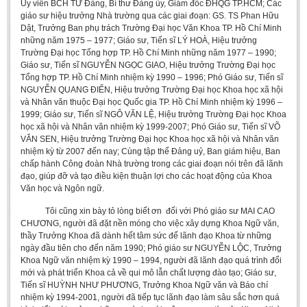
Ủy viên BCH TƯ Đảng, Bí thư Đảng ủy, Giám đốc ĐHQG TP.HCM; Các
giáo sư hiệu trưởng Nhà trường qua các giai đoạn: GS. TS Phan Hữu
Dật, Trưởng Ban phụ trách Trường Đại học Văn Khoa TP. Hồ Chí Minh
những năm 1975 – 1977; Giáo sư, Tiến sĩ LÝ HOÀ, Hiệu trưởng
Trường Đại học Tổng hợp TP. Hồ Chí Minh những năm 1977 – 1990;
Giáo sư, Tiến sĩ NGUYỄN NGỌC GIAO, Hiệu trưởng Trường Đại học
Tổng hợp TP. Hồ Chí Minh nhiệm kỳ 1990 – 1996; Phó Giáo sư, Tiến sĩ
NGUYỄN QUANG ĐIỂN, Hiệu trưởng Trường Đại học Khoa học xã hội
và Nhân văn thuộc Đại học Quốc gia TP. Hồ Chí Minh nhiệm kỳ 1996 –
1999; Giáo sư, Tiến sĩ NGÔ VĂN LỆ, Hiệu trưởng Trường Đại học Khoa
học xã hội và Nhân văn nhiệm kỳ 1999-2007; Phó Giáo sư, Tiến sĩ VÕ
VĂN SEN, Hiệu trưởng Trường Đại học Khoa học xã hội và Nhân văn
nhiệm kỳ từ 2007 đến nay; Cùng tập thể Đảng uỷ, Ban giám hiệu, Ban
chấp hành Công đoàn Nhà trường trong các giai đoạn nói trên đã lãnh
đạo, giúp đỡ và tạo điều kiện thuận lợi cho các hoạt động của Khoa
Văn học và Ngôn ngữ.
Tôi cũng xin bày tỏ lòng biết ơn đối với Phó giáo sư MAI CAO
CHƯƠNG, người đã đặt nền móng cho việc xây dựng Khoa Ngữ văn,
thầy Trưởng Khoa đã dành hết tâm sức để lãnh đạo Khoa từ những
ngày đầu tiên cho đến năm 1990; Phó giáo sư NGUYỄN LỘC, Trưởng
Khoa Ngữ văn nhiệm kỳ 1990 – 1994, người đã lãnh đạo quá trình đổi
mới và phát triển Khoa cả về qui mô lẫn chất lượng đào tạo; Giáo sư,
Tiến sĩ HUỲNH NHƯ PHƯƠNG, Trưởng Khoa Ngữ văn và Báo chí
nhiệm kỳ 1994-2001, người đã tiếp tục lãnh đạo làm sâu sắc hơn quá