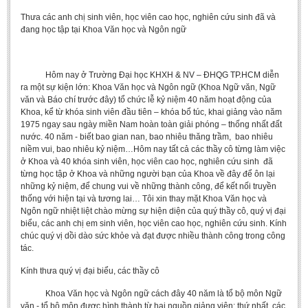
Undergraduate: Regular Degree
Thưa các anh chị sinh viên, học viên cao học, nghiên cứu sinh đã và
đang học tập tại Khoa Văn học và Ngôn ngữ
Undergraduate: Honor Degree
Postgraduate
Hôm nay ở Trường Đại học KHXH & NV – ĐHQG TP.HCM diễn
LITERARY WRITINGS & TRANSLATING
ra một sự kiện lớn: Khoa Văn học và Ngôn ngữ (Khoa Ngữ văn, Ngữ
văn và Báo chí trước đây) tổ chức lễ kỷ niệm 40 năm hoạt động của
RESEARCH
Khoa, kể từ khóa sinh viên đầu tiên – khóa bổ túc, khai giảng vào năm
1975 ngay sau ngày miền Nam hoàn toàn giải phóng – thống nhất đất
Sinology & Nom
nước. 40 năm - biết bao gian nan, bao nhiêu thăng trầm, bao nhiêu
niềm vui, bao nhiêu kỷ niệm…Hôm nay tất cả các thầy cô từng làm việc
Linguistics
ở Khoa và 40 khóa sinh viên, học viên cao học, nghiên cứu sinh đã
Vietnamese Folk Culture
từng học tập ở Khoa và những người bạn của Khoa về đây để ôn lại
những kỷ niệm, để chung vui về những thành công, để kết nối truyền
Literary Theory & Criticism
thống với hiện tại và tương lai… Tôi xin thay mặt Khoa Văn học và
Ngôn ngữ nhiệt liệt chào mừng sự hiện diện của quý thầy cô, quý vị đại
Vietnamese Literature
biểu, các anh chị em sinh viên, học viên cao học, nghiên cứu sinh. Kính
Foreign Literatures & Comparative Literature
chúc quý vị dồi dào sức khỏe và đạt được nhiều thành công trong công
tác.
Theater and Film
Kính thưa quý vị đại biểu, các thầy cô
Culture - History - Philosophy
Khoa Văn học và Ngôn ngữ cách đây 40 năm là tổ bộ môn Ngữ
Education
văn - tổ bộ môn được hình thành từ hai nguồn giảng viên: thứ nhất, các