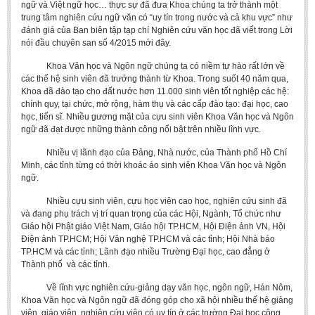
ngữ và Việt ngữ học… thực sự đã đưa Khoa chúng ta trở thành một
trung tâm nghiên cứu ngữ văn có “uy tín trong nước và cả khu vực” như
đánh giá của Ban biên tập tạp chí Nghiên cứu văn học đã viết trong Lời
nói đầu chuyên san số 4/2015 mới đây.
Khoa Văn học và Ngôn ngữ chúng ta có niềm tự hào rất lớn về
các thế hệ sinh viên đã trưởng thành từ Khoa. Trong suốt 40 năm qua,
Khoa đã đào tạo cho đất nước hơn 11.000 sinh viên tốt nghiệp các hệ:
chính quy, tại chức, mở rộng, hàm thụ và các cấp đào tạo: đại học, cao
học, tiến sĩ. Nhiều gương mặt của cựu sinh viên Khoa Văn học và Ngôn
ngữ đã đạt được những thành công nổi bật trên nhiều lĩnh vực.
Nhiều vị lãnh đạo của Đảng, Nhà nước, của Thành phố Hồ Chí
Minh, các tỉnh từng có thời khoác áo sinh viên Khoa Văn học và Ngôn
ngữ.
Nhiều cựu sinh viên, cựu học viên cao học, nghiên cứu sinh đã
và đang phụ trách vị trí quan trọng của các Hội, Ngành, Tổ chức như
Giáo hội Phật giáo Việt Nam, Giáo hội TP.HCM, Hội Điện ảnh VN, Hội
Điện ảnh TP.HCM; Hội Văn nghệ TP.HCM và các tỉnh; Hội Nhà báo
TP.HCM và các tỉnh; Lãnh đạo nhiều Trường Đại học, cao đẳng ở
Thành phố và các tỉnh.
Về lĩnh vực nghiên cứu-giảng dạy văn học, ngôn ngữ, Hán Nôm,
Khoa Văn học và Ngôn ngữ đã đóng góp cho xã hội nhiều thế hệ giảng
viên, giáo viên, nghiên cứu viên có uy tín ở các trường Đại học công