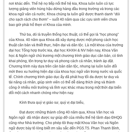
nơi khác đến. Thế hệ nọ tiếp nối thế hệ kia, Khoa luôn luôn có lực
lượng giảng viên hùng hậu đứng hàng đầu trong trường và trong các
khoa ngữ văn cả nước. Khoa chúng ta luôn giữ được thanh danh “đói
cho sạch rách cho thơm” – suốt 40 năm qua các cựu sinh viên chưa
bao giờ phải hổ thẹn vì Khoa của mình.
Thứ ba, đó là
truyền thống học thuật, có thể gọi là “học phong”
của Khoa. 40 năm qua Khoa đã xây dựng được một phong cách học
thuật căn bản và thiết thực, hiện đại và dân tộc
. Là một khoa của trường
đại học Tổng hợp trước kia, đại học KHXH & NV hiện nay, Khoa Văn
học & Ngôn ngữ chủ trương một chương trình giáo dục căn bản, có tính
khai phóng, tôn trọng tư duy và phong cách cá nhân, tránh áp đặt.
Chương trình này dựa trên căn bản dân tộc, nhưng lại luôn luôn đổi
mới theo xu hướng hiện đại của khoa học ngữ văn trong nước và quốc
tế. Chính chương trình giáo dục ấy đã phát huy tối đa được tư duy và
tài năng cá nhân, giúp sinh viên có thể dễ dàng thích ứng và thành
công ở nhiều môi trường và lĩnh vực khác nhau trong một thời đại biến
đổi một cách nhanh chóng như hiện nay.
Kính thưa quý vị giáo sư, quý vị đại biểu,
Đạt được những thành công 40 năm qua, Khoa Văn học và
Ngôn ngữ đã nhận được sự giúp đỡ của nhiều thế hệ lãnh đạo ĐHQG
cũng như Nhà trường. Cho phép tôi thay mặt Khoa Văn học và Ngôn
ngữ được bày tỏ lòng biết ơn sâu sắc đến PGS.TS. Phan Thanh Bình,