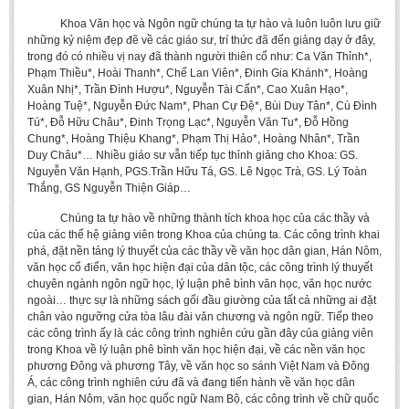
Literature Club
Khoa Văn học và Ngôn ngữ chúng ta tự hào và luôn luôn lưu giữ
Calligraphy Club
những kỷ niệm đẹp đẽ về các giáo sư, trí thức đã đến giảng dạy ở đây,
trong đó có nhiều vị nay đã thành người thiên cổ như: Ca Văn Thỉnh*,
Phạm Thiều*, Hoài Thanh*, Chế Lan Viên*, Đinh Gia Khánh*, Hoàng
Xuân Nhị*, Trần Đình Hượu*, Nguyễn Tài Cẩn*, Cao Xuân Hạo*,
Hoàng Tuệ*, Nguyễn Đức Nam*, Phan Cự Đệ*, Bùi Duy Tân*, Cù Đình
Tú*, Đỗ Hữu Châu*, Đinh Trọng Lạc*, Nguyễn Văn Tu*, Đỗ Hồng
Chung*, Hoàng Thiệu Khang*, Phạm Thị Hảo*, Hoàng Nhân*, Trần
Duy Châu*… Nhiều giáo sư vẫn tiếp tục thỉnh giảng cho Khoa: GS.
Nguyễn Văn Hạnh, PGS.Trần Hữu Tá, GS. Lê Ngọc Trà, GS. Lý Toàn
Thắng, GS Nguyễn Thiện Giáp…
Chúng ta tự hào về những thành tích khoa học của các thầy và
của các thế hệ giảng viên trong Khoa của chúng ta. Các công trình khai
phá, đặt nền tảng lý thuyết của các thầy về văn học dân gian, Hán Nôm,
văn học cổ điển, văn học hiện đại của dân tộc, các công trình lý thuyết
chuyên ngành ngôn ngữ học, lý luận phê bình văn học, văn học nước
ngoài… thực sự là những sách gối đầu giường của tất cả những ai đặt
chân vào ngưỡng cửa tòa lâu đài văn chương và ngôn ngữ. Tiếp theo
các công trình ấy là các công trình nghiên cứu gần đây của giảng viên
trong Khoa về lý luận phê bình văn học hiện đại, về các nền văn học
phương Đông và phương Tây, về văn học so sánh Việt Nam và Đông
Á, các công trình nghiên cứu đã và đang tiến hành về văn học dân
gian, Hán Nôm, văn học quốc ngữ Nam Bộ, các công trình về chữ quốc