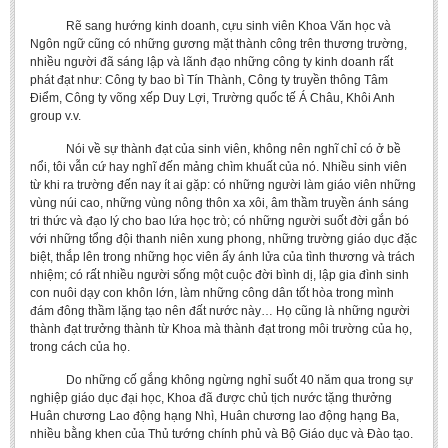
Rẽ sang hướng kinh doanh, cựu sinh viên Khoa Văn học và
Ngôn ngữ cũng có những gương mặt thành công trên thương trường,
nhiều người đã sáng lập và lãnh đạo những công ty kinh doanh rất
phát đạt như: Công ty bao bì Tín Thành, Công ty truyền thông Tâm
Điểm, Công ty võng xếp Duy Lợi, Trường quốc tế Á Châu, Khôi Anh
group v.v.
Nói về sự thành đạt của sinh viên, không nên nghĩ chỉ có ở bề
nổi, tôi vẫn cứ hay nghĩ đến mảng chìm khuất của nó. Nhiều sinh viên
từ khi ra trường đến nay ít ai gặp: có những người làm giáo viên những
vùng núi cao, những vùng nông thôn xa xôi, âm thầm truyền ánh sáng
tri thức và đạo lý cho bao lứa học trò; có những người suốt đời gắn bó
với những tổng đội thanh niên xung phong, những trường giáo dục đặc
biệt, thắp lên trong những học viên ấy ánh lửa của tình thương và trách
nhiệm; có rất nhiều người sống một cuộc đời bình dị, lập gia đình sinh
con nuôi dạy con khôn lớn, làm những công dân tốt hòa trong mình
đám đông thầm lặng tạo nên đất nước này… Họ cũng là những người
thành đạt trưởng thành từ Khoa mà thành đạt trong môi trường của họ,
trong cách của họ.
Do những cố gắng không ngừng nghỉ suốt 40 năm qua trong sự
nghiệp giáo dục đại học, Khoa đã được chủ tịch nước tặng thưởng
Huân chương Lao động hạng Nhì, Huân chương lao động hạng Ba,
nhiều bằng khen của Thủ tướng chính phủ và Bộ Giáo dục và Đào tạo.