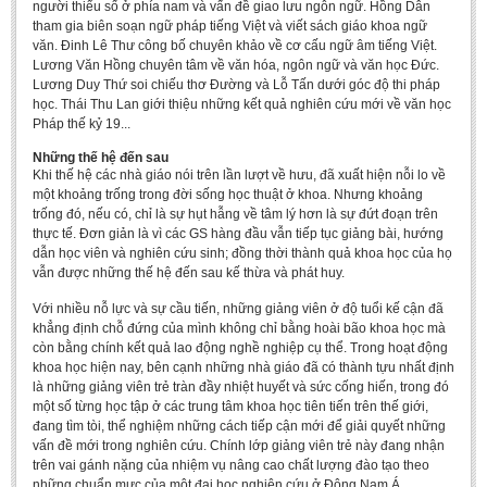
người thiểu số ở phía nam và vấn đề giao lưu ngôn ngữ. Hồng Dân
tham gia biên soạn ngữ pháp tiếng Việt và viết sách giáo khoa ngữ
văn. Đinh Lê Thư công bố chuyên khảo về cơ cấu ngữ âm tiếng Việt.
Lương Văn Hồng chuyên tâm về văn hóa, ngôn ngữ và văn học Đức.
Lương Duy Thứ soi chiếu thơ Đường và Lỗ Tấn dưới góc độ thi pháp
học. Thái Thu Lan giới thiệu những kết quả nghiên cứu mới về văn học
Pháp thế kỷ 19...
Những thế hệ đến sau
Khi thế hệ các nhà giáo nói trên lần lượt về hưu, đã xuất hiện nỗi lo về
một khoảng trống trong đời sống học thuật ở khoa. Nhưng khoảng
trống đó, nếu có, chỉ là sự hụt hẫng về tâm lý hơn là sự đứt đoạn trên
thực tế. Đơn giản là vì các GS hàng đầu vẫn tiếp tục giảng bài, hướng
dẫn học viên và nghiên cứu sinh; đồng thời thành quả khoa học của họ
vẫn được những thế hệ đến sau kế thừa và phát huy.
Với nhiều nỗ lực và sự cầu tiến, những giảng viên ở độ tuổi kế cận đã
khẳng định chỗ đứng của mình không chỉ bằng hoài bão khoa học mà
còn bằng chính kết quả lao động nghề nghiệp cụ thể. Trong hoạt động
khoa học hiện nay, bên cạnh những nhà giáo đã có thành tựu nhất định
là những giảng viên trẻ tràn đầy nhiệt huyết và sức cống hiến, trong đó
một số từng học tập ở các trung tâm khoa học tiên tiến trên thế giới,
đang tìm tòi, thể nghiệm những cách tiếp cận mới để giải quyết những
vấn đề mới trong nghiên cứu. Chính lớp giảng viên trẻ này đang nhận
trên vai gánh nặng của nhiệm vụ nâng cao chất lượng đào tạo theo
những chuẩn mực của một đại học nghiên cứu ở Đông Nam Á.