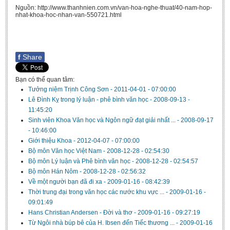
Nguồn: http://www.thanhnien.com.vn/van-hoa-nghe-thuat/40-nam-hop-
nhat-khoa-hoc-nhan-van-550721.html
f
Share
Bạn có thể quan tâm:
Tưởng niệm Trịnh Công Sơn
-
2011-04-01 - 07:00:00
Lê Đình Kỵ trong lý luận - phê bình văn học
-
2008-09-13 -
11:45:20
Sinh viên Khoa Văn học và Ngôn ngữ đạt giải nhất ...
-
2008-09-17
- 10:46:00
Giới thiệu Khoa
-
2012-04-07 - 07:00:00
Bộ môn Văn học Việt Nam
-
2008-12-28 - 02:54:30
Bộ môn Lý luận và Phê bình văn học
-
2008-12-28 - 02:54:57
Bộ môn Hán Nôm
-
2008-12-28 - 02:56:32
Về một người bạn đã đi xa
-
2009-01-16 - 08:42:39
Thời trung đại trong văn học các nước khu vực ...
-
2009-01-16 -
09:01:49
Hans Christian Andersen - Đời và thơ
-
2009-01-16 - 09:27:19
Từ Ngôi nhà búp bê của H. Ibsen đến Tiếc thương ...
-
2009-01-16