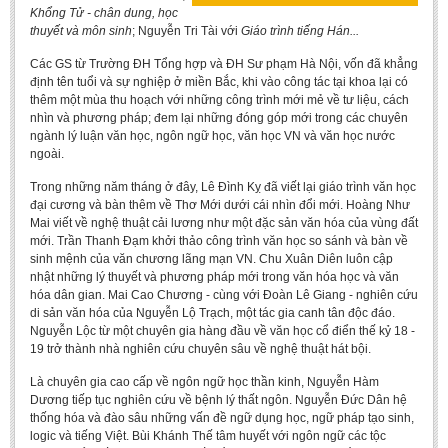
Literature Club
Khổng Tử - chân dung, học
thuyết và môn sinh
; Nguyễn Tri Tài với
Giáo trình tiếng Hán...
Calligraphy Club
Các GS từ Trường ĐH Tổng hợp và ĐH Sư phạm Hà Nội, vốn đã khẳng
định tên tuổi và sự nghiệp ở miền Bắc, khi vào công tác tại khoa lại có
thêm một mùa thu hoạch với những công trình mới mẻ về tư liệu, cách
nhìn và phương pháp; đem lại những đóng góp mới trong các chuyên
ngành lý luận văn học, ngôn ngữ học, văn học VN và văn học nước
ngoài.
Trong những năm tháng ở đây, Lê Đình Kỵ đã viết lại giáo trình văn học
đại cương và bàn thêm về Thơ Mới dưới cái nhìn đổi mới. Hoàng Như
Mai viết về nghệ thuật cải lương như một đặc sản văn hóa của vùng đất
mới. Trần Thanh Đạm khởi thảo công trình văn học so sánh và bàn về
sinh mệnh của văn chương lãng mạn VN. Chu Xuân Diên luôn cập
nhật những lý thuyết và phương pháp mới trong văn hóa học và văn
hóa dân gian. Mai Cao Chương - cùng với Đoàn Lê Giang - nghiên cứu
di sản văn hóa của Nguyễn Lộ Trạch, một tác gia canh tân độc đáo.
Nguyễn Lộc từ một chuyên gia hàng đầu về văn học cổ điển thế kỷ 18 -
19 trở thành nhà nghiên cứu chuyên sâu về nghệ thuật hát bội.
Là chuyên gia cao cấp về ngôn ngữ học thần kinh, Nguyễn Hàm
Dương tiếp tục nghiên cứu về bệnh lý thất ngôn. Nguyễn Đức Dân hệ
thống hóa và đào sâu những vấn đề ngữ dụng học, ngữ pháp tạo sinh,
logic và tiếng Việt. Bùi Khánh Thế tâm huyết với ngôn ngữ các tộc