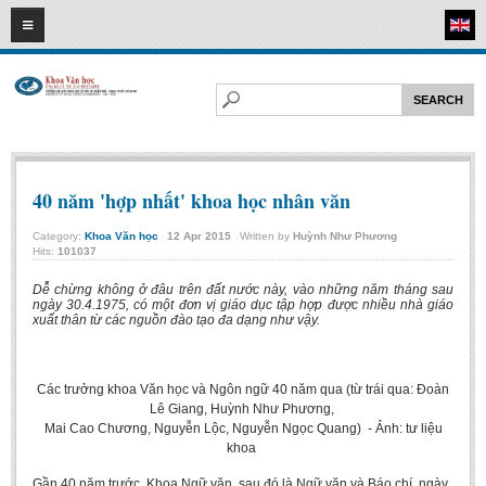
06
08
2026
HOME
ABOUT FL
Faculty of Literature
Departments
40 năm 'hợp nhất' khoa học nhân văn
Department of Vietnamese Literature
Category:
Khoa Văn học
12
Apr
2015
Written by
Huỳnh Như Phương
Hits:
101037
Department of Literary Theory and Criticism
Department of Foreign Literatures and Comparative Literature
Dễ chừng không ở đâu trên đất nước này, vào những năm tháng sau
ngày 30.4.1975, có một đơn vị giáo dục tập hợp được nhiều nhà giáo
xuất thân từ các nguồn đào tạo đa dạng như vậy.
Department of Sinology-Nom Studies
Department of Arts Studies
Center of Sinology and Nom Studies
Các trưởng khoa Văn học và Ngôn ngữ 40 năm qua (từ trái qua: Đoàn
Lê Giang, Huỳnh Như Phương,
Images - Events
Mai Cao Chương, Nguyễn Lộc, Nguyễn Ngọc Quang) - Ảnh: tư liệu
khoa
ACADEMIC
Gần 40 năm trước, Khoa Ngữ văn, sau đó là Ngữ văn và Báo chí, ngày