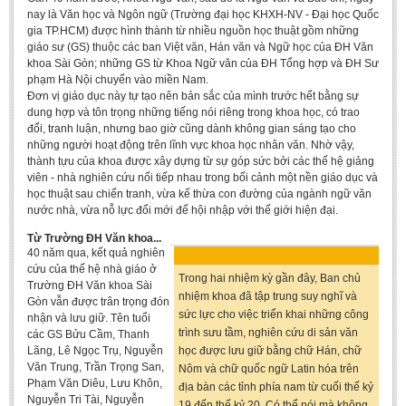
Undergraduate: Regular Degree
nay là Văn học và Ngôn ngữ (Trường đại học KHXH-NV - Đại học Quốc
gia TP.HCM) được hình thành từ nhiều nguồn học thuật gồm những
Undergraduate: Honor Degree
giáo sư (GS) thuộc các ban Việt văn, Hán văn và Ngữ học của ĐH Văn
khoa Sài Gòn; những GS từ Khoa Ngữ văn của ĐH Tổng hợp và ĐH Sư
Postgraduate
phạm Hà Nội chuyển vào miền Nam.
Đơn vị giáo dục này tự tạo nên bản sắc của mình trước hết bằng sự
LITERARY WRITINGS & TRANSLATING
dung hợp và tôn trọng những tiếng nói riêng trong khoa học, có trao
đổi, tranh luận, nhưng bao giờ cũng dành không gian sáng tạo cho
RESEARCH
những người hoạt động trên lĩnh vực khoa học nhân văn. Nhờ vậy,
thành tựu của khoa được xây dựng từ sự góp sức bởi các thế hệ giảng
Sinology & Nom
viên - nhà nghiên cứu nối tiếp nhau trong bối cảnh một nền giáo dục và
học thuật sau chiến tranh, vừa kế thừa con đường của ngành ngữ văn
Linguistics
nước nhà, vừa nỗ lực đổi mới để hội nhập với thế giới hiện đại.
Vietnamese Folk Culture
Từ Trường ĐH Văn khoa...
40 năm qua, kết quả nghiên
Literary Theory & Criticism
cứu của thế hệ nhà giáo ở
Trong hai nhiệm kỳ gần đây, Ban chủ
Vietnamese Literature
Trường ĐH Văn khoa Sài
nhiệm khoa đã tập trung suy nghĩ và
Gòn vẫn được trân trọng đón
Foreign Literatures & Comparative Literature
sức lực cho việc triển khai những công
nhận và lưu giữ. Tên tuổi
trình sưu tầm, nghiên cứu di sản văn
các GS Bửu Cầm, Thanh
Theater and Film
Lãng, Lê Ngọc Trụ, Nguyễn
học được lưu giữ bằng chữ Hán, chữ
Culture - History - Philosophy
Văn Trung, Trần Trọng San,
Nôm và chữ quốc ngữ Latin hóa trên
Phạm Văn Diêu, Lưu Khôn,
địa bàn các tỉnh phía nam từ cuối thế kỷ
Education
Nguyễn Tri Tài, Nguyễn
19 đến thế kỷ 20. Có thể nói mà không