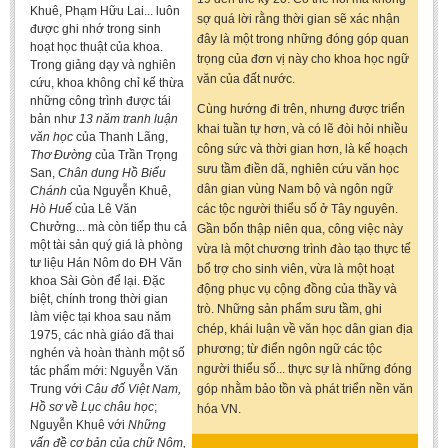
Khuê, Phạm Hữu Lai... luôn
BA, MA, PhD. Theses
sợ quá lời rằng thời gian sẽ xác nhận
được ghi nhớ trong sinh
đây là một trong những đóng góp quan
hoạt học thuật của khoa.
CONFERENCE
trọng của đơn vị này cho khoa học ngữ
Trong giảng dạy và nghiên
văn của đất nước.
cứu, khoa không chỉ kế thừa
Studies on Vietnamese and Korean Literature and Films
những công trình được tái
Cùng hướng đi trên, nhưng được triển
bản như
13 năm tranh luận
Modernization process in Japanese literature and in the literatures of
khai tuần tự hơn, và có lẽ đòi hỏi nhiều
văn học
của Thanh Lãng,
East-Asian region
công sức và thời gian hơn, là kế hoạch
Thơ Đường
của Trần Trọng
sưu tầm điền dã, nghiên cứu văn học
Studies on Sinology & Nom
San,
Chân dung Hồ Biểu
dân gian vùng Nam bộ và ngôn ngữ
Chánh
của Nguyễn Khuê,
Vietnamese and Japanese Literature Viewed from an East Asian
Hò Huế
của Lê Văn
các tộc người thiểu số ở Tây nguyên.
Perspective
Chưởng... mà còn tiếp thu cả
Gần bốn thập niên qua, công việc này
một tài sản quý giá là phòng
vừa là một chương trình đào tạo thực tế
To Build a Standard Orthography in Schools and the Media
tư liệu Hán Nôm do ĐH Văn
bổ trợ cho sinh viên, vừa là một hoạt
khoa Sài Gòn để lại. Đặc
80 Years of New Poetry and the Self-Reliant Literary Group
động phục vụ cộng đồng của thầy và
biệt, chính trong thời gian
trò. Những sản phẩm sưu tầm, ghi
làm việc tại khoa sau năm
ALUMNI
chép, khái luận về văn học dân gian địa
1975, các nhà giáo đã thai
phương; từ điển ngôn ngữ các tộc
nghén và hoàn thành một số
Alumni Association
người thiểu số... thực sự là những đóng
tác phẩm mới: Nguyễn Văn
Scholarship Fund
Trung với
Câu đố Việt Nam,
góp nhằm bảo tồn và phát triển nền văn
Hồ sơ về Lục châu học
;
hóa VN.
STUDENT ACTIVITIES
Nguyễn Khuê với
Những
vấn đề cơ bản của chữ Nôm,