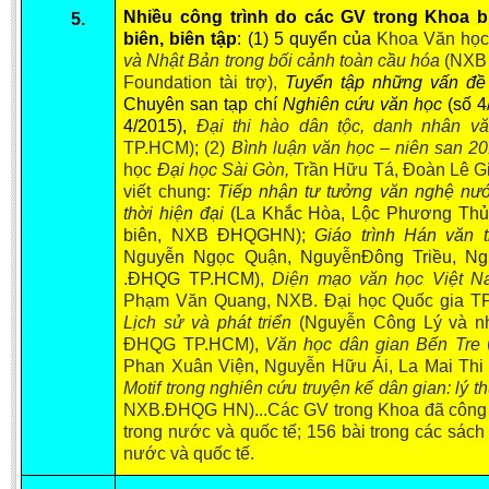
Nhiều công trình do các GV trong Khoa b
5.
BA, MA, PhD. Theses
biên, biên tập
: (1) 5 quyển của
Khoa Văn học
CONFERENCE
và Nhật Bản trong bối cảnh toàn cầu hóa
(NXB 
Foundation tài trợ),
Tuyển tập những vấn đề
Studies on Vietnamese and Korean Literature and Films
Chuyên san tạp chí
Nghiên cứu văn học
(số 4
4/2015),
Đại thi hào dân tộc, danh nhân 
Modernization process in Japanese literature and in the literatures of
TP.HCM); (2)
Bình luận văn học – niên san 2
East-Asian region
học
Đại học Sài Gòn,
Trần Hữu Tá, Đoàn Lê Gi
Studies on Sinology & Nom
viết chung:
Tiếp nhận tư tưởng văn nghệ nướ
thời hiện đại
(La Khắc Hòa
, Lộc Phương Th
Vietnamese and Japanese Literature Viewed from an East Asian
biên, NXB
ĐHQGHN)
;
Giáo trình Hán văn 
Perspective
Nguyễn Ngọc Quận, NguyễnĐông Triều, Ng
.ĐHQG TP.HCM),
Diện
mạo văn học V
iệt
N
To Build a Standard Orthography in Schools and the Media
Phạm Văn Quang, NXB. Đại học Quốc gia T
80 Years of New Poetry and the Self-Reliant Literary Group
Lịch sử và phát triển
(Nguyễn Công Lý và nh
ĐHQG TP.HCM),
Văn học dân gian Bến Tre
(
ALUMNI
Phan Xuân Viện, Nguyễn Hữu Ái, La Mai Thi G
Motif trong nghiên cứu truyện kể dân gian: lý 
Alumni Association
NXB.ĐHQG HN)...Các GV trong Khoa đã công bố
Scholarship Fund
trong nước và quốc tế; 156 bài trong các sách
nước và quốc tế.
STUDENT ACTIVITIES