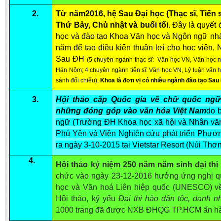
Undergraduate: Regular Degree
2.
Từ năm2016, hệ Sau Đại học (Thạc sĩ, Tiến 
Undergraduate: Honor Degree
Thứ Bảy, Chủ nhật và buổi tối.
Đây là quyết 
học và đào tạo Khoa Văn học và Ngôn ngữ nhất
Postgraduate
năm để tạo điều kiện thuận lợi cho học viên,
LITERARY WRITINGS & TRANSLATING
Sau ĐH
(5 chuyên ngành thạc sĩ: Văn học VN, Văn học n
Hán Nôm; 4 chuyên ngành tiến sĩ: Văn học VN, Lý luận văn 
RESEARCH
sánh đối chiếu),
Khoa là đơn vị có nhiều ngành đào tạo Sau
Sinology & Nom
3.
Hội thảo cấp Quốc gia về chữ quốc ngữ:
Linguistics
những đóng góp vào văn hóa Việt Nam
do 
ngữ (Trường ĐH Khoa học xã hội và Nhân v
Vietnamese Folk Culture
Phú Yên và Viện Nghiên cứu phát triển Phươn
Literary Theory & Criticism
ra ngày 3-10-2015 tại Vietstar Resort (Núi Th
Vietnamese Literature
4.
Hội thảo kỷ niệm 250 năm năm sinh đại th
Foreign Literatures & Comparative Literature
chức vào ngày 23-12-2016 hưởng ứng nghị q
Theater and Film
học và Văn hoá Liên hiệp quốc (UNESCO) về
Hội thảo, kỷ yếu
Đại thi hào dân tộc, danh
Culture - History - Philosophy
1000 trang đã được NXB ĐHQG TP.HCM ấn h
Education