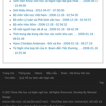
Sinh viên Khoa Văn học và Ngôn ngữ đạt giải nhất ...
-
2008-09-17
- 10:46:00
Giới thiệu Khoa
-
2012-04-07 - 07:00:00
Bộ môn Văn học Việt Nam
-
2008-12-28 - 02:54:30
Bộ môn Lý luận và Phê bình văn học
-
2008-12-28 - 02:54:57
Bộ môn Hán Nôm
-
2008-12-28 - 02:56:32
Về một người bạn đã đi xa
-
2009-01-16 - 08:42:39
Thời trung đại trong văn học các nước khu vực ...
-
2009-01-16 -
09:01:49
Hans Christian Andersen - Đời và thơ
-
2009-01-16 - 09:27:19
Từ Ngôi nhà búp bê của H. Ibsen đến Tiếc thương ...
-
2009-01-16
- 10:25:36
Trang chủ
Thông báo
Videos
Biểu mẫu
Đoàn - Hội Khoa Văn học
Tìm kiếm
Quỹ Hỗ trợ Sinh viên Ngữ văn
Top
© 2017 Khoa Văn học và Ngôn ngữ học. All Rights Reserved. Develop By
Monster
Design
KHOA VĂN HỌC VÀ NGÔN NGỮ HỌC - TRƯỜNG ĐẠI HỌC KHOA HỌC XÃ HỘI VÀ