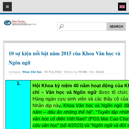
10
08
2026
HOME
ABOUT FL
Faculty of Literature
Departments
10 sự kiện nổi bật năm 2015 của Khoa Văn học và
Department of Vietnamese Literature
Ngôn ngữ
Department of Literary Theory and Criticism
Category:
Khoa Văn học
05
Feb
2016
Written by
VH-NN
Hits:
81621
Department of Foreign Literatures and Comparative Literature
1.
Department of Sinology-Nom Studies
Hội Khoa kỷ niệm 40 năm hoạt động của 
chí – Văn học và Ngôn ngữ
được tổ chức
Department of Arts Studies
Hàng ngàn cựu sinh viên và các thầy cô của
Center of Sinology and Nom Studies
Nhân dịp này
, Khoa Văn học và Ngôn ngữ đã
năm – dấu ấn những thế hệ
”, “
Tuyển tập nhữ
Images - Events
văn học cổ điển Việt Nam
” (PGS Mai Cao Chươ
ACADEMIC
cứu văn học
” (số 4/2015) và “
Ngôn ngữ và đời 