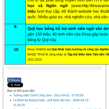
chủ trì đã phát sóng truyền hình trên HTV đ
học và Ngôn ngữ
(www.http://khoavan
triệu
lượt truy cập, trở thành website học thuậ
quốc. Nhiều giáo sư, nhà nghiên cứu, nhà văn 
9.
Quỹ học bổng hỗ trợ sinh viên ngữ văn đượ
gần 150 triệu. 40 sinh viên của Khoa gặp hoà
bổng từ Quỹ này.
10
.
Khoa VH&NN đạt
Giải Nhất toàn trường về công tác Nghi
ĐHQG TP.HCM công nhận là
Tập thể Điển hình Tiên tiến T
2011-2015.
f
Share
Bạn có thể quan tâm:
Tưởng niệm Trịnh Công Sơn
-
2011-04-01 - 07:00:00
Lê Đình Kỵ trong lý luận - phê bình văn học
-
2008-09-13 -
11:45:20