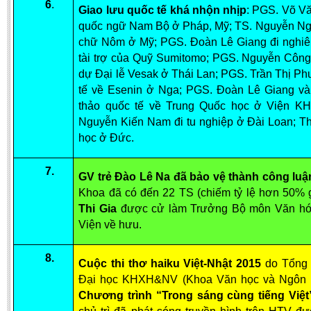
6
.
Literature Club
Giao lưu quốc tế khá nhộn nhịp
: PGS. Võ V
quốc ngữ Nam Bộ ở Pháp, Mỹ; TS. Nguyễn Ngọc
Calligraphy Club
chữ Nôm ở Mỹ; PGS. Đoàn Lê Giang đi nghiê
tài trợ của Quỹ Sumitomo; PGS. Nguyễn Côn
dự Đại lễ Vesak ở Thái Lan; PGS. Trần Thị 
tế về Esenin ở Nga; PGS. Đoàn Lê Giang và
thảo quốc tế về Trung Quốc học ở Viện K
Nguyễn Kiến Nam đi tu nghiệp ở Đài Loan; ThS
học ở Đức.
7.
GV trẻ Đào Lê Na đã bảo vệ thành công luận 
Khoa đã có đến 22 TS (chiếm tỷ lệ hơn 50% 
Thi Gia
được cử làm Trưởng Bộ môn Văn hóa
Viện về hưu.
8.
Cuộc thi thơ haiku Việt-Nhật 2015
do Tổng
Đại học KHXH&NV (Khoa Văn học và Ngôn ng
Chương trình “Trong sáng cùng tiếng Việ