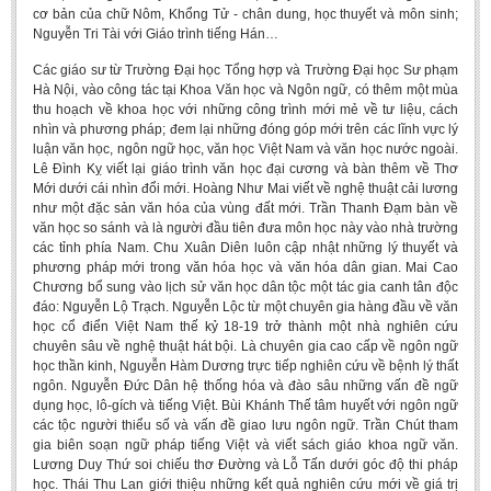
cơ bản của chữ Nôm, Khổng Tử - chân dung, học thuyết và môn sinh;
BA, MA, PhD. Theses
Nguyễn Tri Tài với Giáo trình tiếng Hán…
CONFERENCE
Các giáo sư từ Trường Đại học Tổng hợp và Trường Đại học Sư phạm
Hà Nội, vào công tác tại Khoa Văn học và Ngôn ngữ, có thêm một mùa
Studies on Vietnamese and Korean Literature and Films
thu hoạch về khoa học với những công trình mới mẻ về tư liệu, cách
nhìn và phương pháp; đem lại những đóng góp mới trên các lĩnh vực lý
Modernization process in Japanese literature and in the literatures of
luận văn học, ngôn ngữ học, văn học Việt Nam và văn học nước ngoài.
East-Asian region
Lê Đình Kỵ viết lại giáo trình văn học đại cương và bàn thêm về Thơ
Mới dưới cái nhìn đổi mới. Hoàng Như Mai viết về nghệ thuật cải lương
Studies on Sinology & Nom
như một đặc sản văn hóa của vùng đất mới. Trần Thanh Đạm bàn về
Vietnamese and Japanese Literature Viewed from an East Asian
văn học so sánh và là người đầu tiên đưa môn học này vào nhà trường
Perspective
các tỉnh phía Nam. Chu Xuân Diên luôn cập nhật những lý thuyết và
phương pháp mới trong văn hóa học và văn hóa dân gian. Mai Cao
To Build a Standard Orthography in Schools and the Media
Chương bổ sung vào lịch sử văn học dân tộc một tác gia canh tân độc
đáo: Nguyễn Lộ Trạch. Nguyễn Lộc từ một chuyên gia hàng đầu về văn
80 Years of New Poetry and the Self-Reliant Literary Group
học cổ điển Việt Nam thế kỷ 18-19 trở thành một nhà nghiên cứu
chuyên sâu về nghệ thuật hát bội. Là chuyên gia cao cấp về ngôn ngữ
ALUMNI
học thần kinh, Nguyễn Hàm Dương trực tiếp nghiên cứu về bệnh lý thất
ngôn. Nguyễn Đức Dân hệ thống hóa và đào sâu những vấn đề ngữ
Alumni Association
dụng học, lô-gích và tiếng Việt. Bùi Khánh Thế tâm huyết với ngôn ngữ
các tộc người thiểu số và vấn đề giao lưu ngôn ngữ. Trần Chút tham
Scholarship Fund
gia biên soạn ngữ pháp tiếng Việt và viết sách giáo khoa ngữ văn.
STUDENT ACTIVITIES
Lương Duy Thứ soi chiếu thơ Đường và Lỗ Tấn dưới góc độ thi pháp
học. Thái Thu Lan giới thiệu những kết quả nghiên cứu mới về giá trị