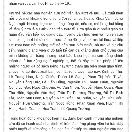
nhân văn của văn học Pháp thế kỷ 19…
Literature Club
Calligraphy Club
Khi thế hệ các nhà nghiên cứu nói trên lần lượt về hưu, đã xuất hiện
nỗi lo về một khoảng trống trong đời sống học thuật ở Khoa Văn học và
Ngôn ngữ. Nhưng thực sự khoảng trống đó, nếu có, chỉ là sự hụt hẫng
về tâm lý hơn là sự đứt đọan trên thực tế. Đơn giản là vì nhiều giáo sư
hàng đầu vẫn tiếp tục giảng dạy, hướng dẫn học viên và nghiên cứu
sinh; đồng thời tài sản khoa học mà họ để lại vẫn được kế thừa và tiếp
tục khai thác bởi những thế hệ đến sau. Với nhiều nỗ lực và sự cầu
tiến, những giảng viên ở độ tuổi kế cận đã khẳng định chỗ đứng của
mình không chỉ bằng những hoài bão khoa học mà còn bằng chính
thành quả lao động nghề nghiệp cụ thể. Ở đây, chỉ xin phép kể tên
những người đã có sách riêng hay từng tham gia biên soạn giáo trình,
chuyên khảo được xuất bản, có mặt trong tuyển tập này: Đinh Lê Thư,
Lê Trung Hoa, Nhật Chiêu, Đoàn Lê Giang, Phan Thị Yến Tuyết,
Nguyễn Công Đức, Lê Tiến Dũng, Nguyễn Thị Thanh Xuân, Nguyễn
Công Lý, Đào Ngọc Chương, Võ Văn Nhơn, Nguyễn Ngọc Quận, Phan
Thu Hiền, Nguyễn Văn Huệ, Trần Thị Phương Phương, Đỗ Thị Bích
Lài, Đoàn Ánh Loan, Nguyễn Nam, Trần Thị Thuận, Nguyễn Hữu Hiếu,
Nguyễn Hữu Chương, Trần Ngọc Hồng, Phan Xuân Viện, Huỳnh Thị
Hồng Hạnh, Trần Lê Hoa Tranh, Lê Quang Trường…
Trong hoạt động khoa học hiện nay, đứng bên cạnh những nhà nghiên
cứu đã có thành quả nhất định kể trên là những giảng viên trẻ tràn đầy
nhiệt huyết và sức cống hiến, nghiêm túc tiếp thu kinh nghiệm của học