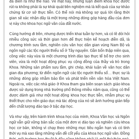
đã diễn ra như thế nào. Về mặt này, những luận điểm khoa học đươc
rút ra không phải là sự khái quát tiên nghiệm mà là kết quả của sự khảo
chứng từ cơ sở thực tiễn. Có thể nói mà không sợ quá lời rằng thời
gian sẽ xác nhận đây là một trong những đóng góp hàng đầu của đơn
vị này cho khoa học ngữ văn của đất nước.
Cùng hướng đi trên, nhưng được triển khai tuần tự hơn, và có lẽ đòi hỏi
nhiều công sức và thời gian hơn để thực hiện kế hoạch điền dã, là
chương trình sưu tầm, nghiên cứu văn học dân gian vùng Nam Bộ và
ngôn ngữ các tộc người thiểu số ở Tây nguyên. Gần bốn thập niên qua,
công việc này vừa là một chương trình đào tạo thực tế bổ trợ cho sinh
viên, vừa là một hoạt động phục vụ cộng đồng của thầy và trò trong
Khoa. Những sản phẩm sưu tầm, ghi chép, khái luận về văn học dân
gian địa phương; từ điển ngôn ngữ các tộc người thiểu số… thực sự là
những đóng góp nhằm bảo tồn và phát triển nền văn hóa Việt Nam.
Ngoài ra, việc các nhà giáo ở Khoa tham gia biên soạn sách giáo khoa
được sử dụng trong nhà trường phổ thông nhiều năm qua, cũng có thể
được đánh giá như một hoạt động khoa học thực tiễn, nhằm phục vụ
thiết thực cho nền giáo dục mà tác động của nó sẽ ảnh hưởng gián tiếp
đến chất lượng đào tạo ở bậc đại học.
Và như vậy, trên hành trình khoa học của mình, Khoa Văn học và Ngôn
ngữ vẫn giữ vững bản sắc của một đơn vị đào tạo và nghiên cứu khoa
học cơ bản, không vì chạy theo những mục tiêu ngắn hạn và có tính
thời vụ mà xao lãng những vấn đề cốt yếu của khoa học ngữ văn. Đồng