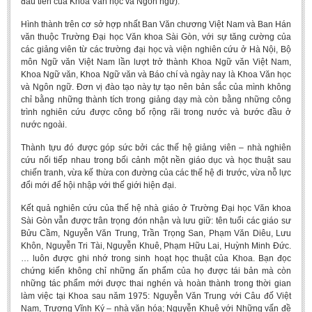
đầu tiên của Khoa Văn học và Ngôn ngữ).
Undergraduate: Regular Degree
Hình thành trên cơ sở hợp nhất Ban Văn chương Việt Nam và Ban Hán
Undergraduate: Honor Degree
văn thuộc Trường Đại học Văn khoa Sài Gòn, với sự tăng cường của
các giảng viên từ các trường đại học và viện nghiên cứu ở Hà Nội, Bộ
Postgraduate
môn Ngữ văn Việt Nam lần lượt trở thành Khoa Ngữ văn Việt Nam,
Khoa Ngữ văn, Khoa Ngữ văn và Báo chí và ngày nay là Khoa Văn học
LITERARY WRITINGS & TRANSLATING
và Ngôn ngữ. Đơn vị đào tạo này tự tạo nên bản sắc của mình không
chỉ bằng những thành tích trong giảng dạy mà còn bằng những công
RESEARCH
trình nghiên cứu được công bố rộng rãi trong nước và bước đầu ở
nước ngoài.
Sinology & Nom
Thành tựu đó được góp sức bởi các thế hệ giảng viên – nhà nghiên
Linguistics
cứu nối tiếp nhau trong bối cảnh một nền giáo dục và học thuật sau
chiến tranh, vừa kế thừa con đường của các thế hệ đi trước, vừa nỗ lực
Vietnamese Folk Culture
đổi mới để hội nhập với thế giới hiện đại.
Literary Theory & Criticism
Kết quả nghiên cứu của thế hệ nhà giáo ở Trường Đại học Văn khoa
Vietnamese Literature
Sài Gòn vẫn được trân trọng đón nhận và lưu giữ: tên tuổi các giáo sư
Bửu Cầm, Nguyễn Văn Trung, Trần Trọng San, Phạm Văn Diêu, Lưu
Foreign Literatures & Comparative Literature
Khôn, Nguyễn Tri Tài, Nguyễn Khuê, Phạm Hữu Lai, Huỳnh Minh Đức.
… luôn được ghi nhớ trong sinh hoạt học thuật của Khoa. Bạn đọc
Theater and Film
chứng kiến không chỉ những ấn phẩm của họ được tái bản mà còn
Culture - History - Philosophy
những tác phẩm mới được thai nghén và hoàn thành trong thời gian
làm việc tại Khoa sau năm 1975: Nguyễn Văn Trung với Câu đố Việt
Education
Nam, Trương Vĩnh Ký – nhà văn hóa; Nguyễn Khuê với Những vấn đề