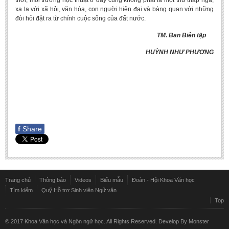
thời, môi trường học thuật ở đây cũng không phải là một thứ tháp ngà,
xa lạ với xã hội, văn hóa, con người hiện đại và bàng quan với những
đòi hỏi đặt ra từ chính cuộc sống của đất nước.
TM. Ban Biên tập
HUỲNH NHƯ PHƯƠNG
f
Share
Trang chủ
Thông báo
Videos
Biểu mẫu
Đoàn - Hội Khoa Văn học
Tìm kiếm
Quỹ Hỗ trợ Sinh viên Ngữ văn
Top
© 2017 Khoa Văn học và Ngôn ngữ học. All Rights Reserved. Develop By
Monster