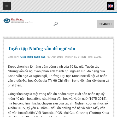
07
08
2026
HOME
ABOUT FL
Faculty of Literature
Departments
Tuyển tập Những vấn đề ngữ văn
Department of Vietnamese Literature
Category:
Giới thiệu sách báo
07
Apr
2015
Written by
VH-NN
Hits:
11691
Department of Literary Theory and Criticism
Được chọn lựa từ hàng trăm công trình của 76 tác giả, Tuyển tập
Department of Foreign Literatures and Comparative Literature
Những vấn đề ngữ văn phản ánh thành tựu nghiên cứu đa dạng của
Khoa Văn học và Ngôn ngữ, Trường Đại học Khoa học xã hội và nhân
Department of Sinology-Nom Studies
văn thuộc Đại học Quốc gia TP. Hồ Chí Minh, trong 40 năm xây dựng và
Department of Arts Studies
phát triển.
Center of Sinology and Nom Studies
Công trình này là một trong bốn ấn phẩm được xuất bản nhân dịp kỷ
niệm 40 năm hoạt động của Khoa Văn học và Ngôn ngữ (1975-2015),
Images - Events
mà ba công trình kia là: chuyên san của tạp chí Nghiên cứu văn học số
4 năm 2015, Kỷ yếu 40 năm – dấu ấn những thế hệ và sách Mấy vấn
ACADEMIC
đề văn học cổ điển Việt Nam của PGS. Mai Cao Chương (Trưởng Khoa