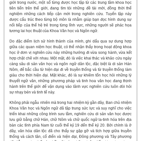
giới trong nước, một số từng được học tập từ các trung tâm khoa học
tiên tiến trên thế giới, đang tìm tòi những đề tài mới, đồng thời thể
nghiệm những cách tiếp cận mới trong nghiên cứu. Tuyển tập này
được cấu trúc theo từng bộ môn là nhằm giúp bạn đọc hình dung sự
nối tiếp của thế hệ trẻ trong từng lĩnh vực, những người sẽ phác họa
tương lai học thuật của Khoa Văn học và Ngôn ngữ.
Do đặc điểm lịch sử hình thành của mình, ghi dấu qua sự dung hợp
giữa các quan niệm học thuật, có thể nhận thấy trong hoạt động khoa
học ở đơn vị nghiên cứu này những hướng đi vừa song hành, vừa kết
hợp chặt chẽ với nhau. Một mặt, đó là việc khai thác và khảo cứu ngày
càng sâu di sản văn học và ngôn ngữ dân tộc, đặc biệt là di sản Hán
Nôm, để bắc cầu từ hiện đại đi về truyền thống và từ truyền thống làm
giàu cho thời hiện đại. Mặt khác, đó là sự khiêm tốn học hỏi những lý
thuyết ngữ văn, những phương pháp và tinh hoa văn học đang thịnh
hành trên thế giới để vận dụng vào lãnh vực nghiên cứu luôn đòi hỏi
sự nhạy bén và tinh tế này.
Không phải ngẫu nhiên mà trong hai nhiệm kỳ gần đây, Ban chủ nhiệm
Khoa Văn học và Ngôn ngữ đã tập trung sức lực và suy nghĩ cho việc
triển khai những công trình sưu tầm, nghiên cứu di sản văn học được
lưu giữ bằng chữ Hán, chữ Nôm và chữ quốc ngữ la-tinh hóa trên địa
bàn các tỉnh phía Nam từ cuối thế kỷ 19 đến thế kỷ 20. Bởi chính là ở
đây, văn hóa dân tộc đã cho thấy sự gặp gỡ và tích hợp giữa truyền
thống và cách tân, cổ điển và hiện đại, Đông phương và Tây phương