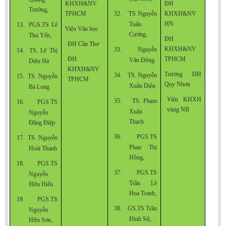
KHXH&NV
ĐH
Trường,
TPHCM
32.
TS
Nguyễn
KHXH&NV
HN
Tuấn
13.
PGS.TS Lê
Viện Văn học
Cường,
Thu Yến,
ĐH
ĐH Cần Thơ
KHXH&NV
33.
Nguyễn
14.
TS. Lê Thị
ĐH
TPHCM
Văn Đông
Diệu Hà
KHXH&NV
Trường ĐH
34.
TS. Nguyễn
15.
TS. Nguyễn
TPHCM
Quy Nhơn
Xuân Diện
Bá Long
Viện KHXH
35.
TS. Phạm
16.
PGS.TS
vùng NB
Xuân
Nguyễn
Thạch
Đăng Điệp
36.
PGS.TS
17.
TS. Nguyễn
Phan Thị
Hoài Thanh
Hồng,
18.
PGS.TS
37.
PGS.TS
Nguyễn
Trần Lê
Hữu Hiếu
Hoa Tranh,
19.
PGS.TS
38.
GS.TS Trần
Nguyễn
Đình Sử,
Hữu Sơn,