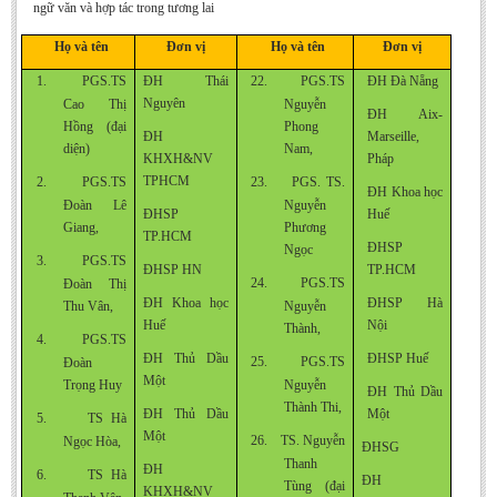
ngữ văn và hợp tác trong tương lai
Họ và tên
Đơn vị
Họ và tên
Đơn vị
1.
PGS.TS
ĐH Thái
22.
PGS.TS
ĐH Đà Nẵng
Nguyên
Cao Thị
Nguyễn
ĐH Aix-
Hồng (đại
Phong
ĐH
Marseille,
diện)
Nam,
KHXH&NV
Pháp
TPHCM
2.
PGS.TS
23.
PGS. TS.
ĐH Khoa học
Đoàn Lê
Nguyễn
ĐHSP
Huế
Giang,
Phương
TP.HCM
ĐHSP
Ngọc
3.
PGS.TS
ĐHSP HN
TP.HCM
24.
PGS.TS
Đoàn Thị
ĐH Khoa học
ĐHSP Hà
Thu Vân,
Nguyễn
Huế
Nội
Thành,
4.
PGS.TS
ĐH Thủ Dầu
ĐHSP Huế
25.
PGS.TS
Đoàn
Một
Trọng Huy
Nguyễn
ĐH Thủ Dầu
Thành Thi,
ĐH Thủ Dầu
Một
5.
TS
Hà
Một
26.
TS. Nguyễn
Ngọc Hòa,
ĐHSG
Thanh
ĐH
6.
TS
Hà
ĐH
Tùng (đại
KHXH&NV