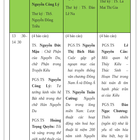
Thư ký : TS. La
Nguyễn Công Lý
Thư ký : TS. Đào
Mai Thi Gia
Thư ký : ThS.
Lê Na
Nguyễn Đông
Triều
13 :30–
(4 báo cáo)
(4 báo cáo)
(4 báo cáo)
14 :30
TS.
Nguyễn Đức
PGS.TS
Nguyễn
PGS.TS
Lê
Mậu
:
Chữ Phận
Thị Bích Hải:
Nguyên Cẩn:
của Nguyễn Du,
Cuộc gặp gỡ
Mối quan hệ
chữ Phận trong
ngoạn mục của
Thúy Kiều –
Truyện Kiều
hai truyền thống
Thúc Sinh –
văn chương Đông
Hoạn Thư trong
PGS.TS
Nguyễn
Nam Á và Đông Á
bài toán đi tìm
Công Lý:
Tư
hạnh phúc trần
tưởng kinh văn hệ
TS.
Nguyễn Tuấn
ai của Kiều
Bát nhã trong thơ
Cường:
Nguyễn
chữ Hán Nguyễn
Du trong lòng
PGS.TS
Đào
Du
miền Nam: Lược
Ngọc Chương:
thuật các hoạt
Thiên nhiên
PGS.TS
Hoàng
động văn hoá học
(ngôn từ) như là
Trọng Quyền:
Tối
thuật kỉ niệm 200
yếu tố văn hóa
và sáng trong thế
năm sinh Nguyễn
khu biệt, hay là
giới nghệ thuật của