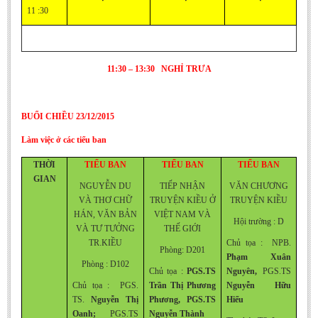
11 :30
11:30 – 13:30 NGHỈ TRƯA
BUỔI CHIỀU 23/12/2015
Làm việc ở các tiểu ban
THỜI
TIỂU BAN
TIỂU BAN
TIỂU BAN
GIAN
NGUYỄN DU
TIẾP NHẬN
VĂN CHƯƠNG
VÀ THƠ CHỮ
TRUYỆN KIỀU Ở
TRUYỆN KIỀU
HÁN,
VĂN BẢN
VIỆT NAM VÀ
Hội trường : D
VÀ TƯ TƯỞNG
THẾ GIỚI
TR.KIỀU
Chủ tọa : NPB.
Phòng: D201
Phạm Xuân
Phòng : D102
Chủ tọa :
PGS.TS
Nguyên,
PGS.TS
Chủ tọa : PGS.
Trần Thị Phương
Nguyễn Hữu
TS.
Nguyễn Thị
Phương,
PGS.TS
Hiếu
Oanh;
PGS.TS
Nguyễn Thành