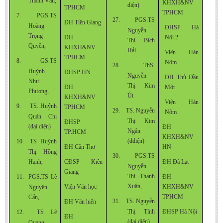
Thanh Vân,
KHXH&NV
diện)
TPHCM
TPHCM
7.
PGS.TS
27.
PGS.TS
ĐH Tiền Giang
Hoàng
ĐHSP Hà
Nguyễn
Trọng
ĐH
Nội 2
Thị Bích
Quyền,
KHXH&NV
Hải
Viện Hán
TPHCM
8.
GS.TS
Nôm
28.
ThS.
Huỳnh
ĐHSP HN
Nguyễn
ĐH Thủ Dầu
Như
Thị Kim
ĐH
Một
Phương,
Út
KHXH&NV
Viện Hán
9.
TS. Huỷnh
TPHCM
29.
TS. Nguyễn
Nôm
Quán Chi
Thị Kim
ĐHSP
(đại diện)
ĐH
Ngân
TP.HCM
KHXH&NV
(đdiện)
10.
TS
Huỳnh
ĐH Cần Thơ
HN
Thị Hồng
30.
PGS.TS
Hạnh,
CĐSP Kiên
ĐH Đà Lạt
Nguyễn
Giang
Thị Thanh
11.
PGS.TS Lê
ĐH
Xuân,
Viện Văn học
KHXH&NV
Nguyên
TPHCM
Cẩn,
31.
TS. Nguyễn
ĐH Văn hiến
Thị Tính
ĐHSP Hà Nội
12.
TS
Lê
ĐH
(đại diện)
Quang