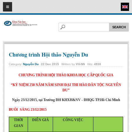
08
08
2026
HOME
ABOUT FL
Faculty of Literature
Departments
Chương trình Hội thảo Nguyễn Du
Department of Vietnamese Literature
Category:
Nguyễn Du
22
Dec
2015
Written by
VH-NN
Hits:
4930
Department of Literary Theory and Criticism
CHƯƠNG TRÌNH HỘI THẢO KHOA HỌC CẤP QUỐC GIA
Department of Foreign Literatures and Comparative Literature
“KỶ NIỆM 250 NĂM NĂM SINH ĐẠI THI HÀO DÂN TỘC NGUYỄN
Department of Sinology-Nom Studies
DU”
Department of Arts Studies
Ngày 23/12/2015, tại Trường ĐH KHXH&NV - ĐHQG TP.Hồ Chí Minh
Center of Sinology and Nom Studies
BUỔI SÁNG 23/12/2015
Images - Events
THỜI
DIỄN GIẢ
CÔNG VIỆC
ACADEMIC
GIAN