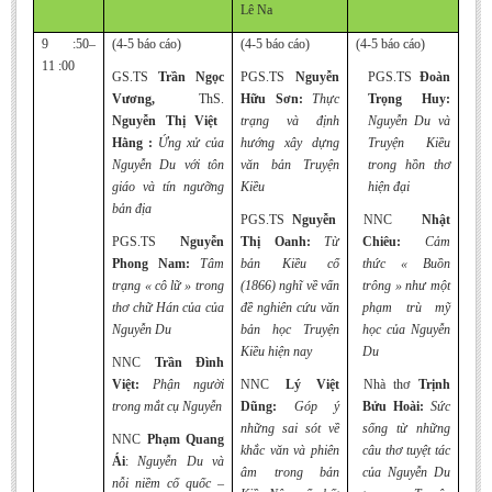
Lê Na
9 :50–
(4-5 báo cáo)
(4-5 báo cáo)
(4-5 báo cáo)
11 :00
GS.TS
Trần Ngọc
PGS.TS
Nguyễn
PGS.TS
Đoàn
Vương,
ThS.
Hữu Sơn:
Thực
Trọng Huy:
Nguyễn Thị Việt
trạng và định
Nguyễn Du
v
à
Hằng :
Ứng xử của
hướng xây dựng
Truyện Kiều
Nguyễn Du với tôn
văn bản Truyện
t
rong hồn thơ
giáo và tín ngưỡng
Kiều
hiện đại
bản địa
PGS.TS
Nguyễn
NNC
Nhật
PGS.TS
Nguyễn
Thị Oanh:
Từ
Chiêu:
Cảm
Phong Nam:
Tâm
bản Kiều cổ
thức « Buồn
trạng « cô lữ » trong
(1866) nghĩ về vấn
trông » như một
thơ chữ Hán của của
đề nghiên cứu văn
phạm trù mỹ
Nguyễn Du
bản học Truyện
học của Nguyễn
Kiều hiện nay
Du
NNC
Trần Đình
Việt:
Phận người
NNC
Lý Việt
Nhà thơ
Trịnh
trong mắt cụ Nguyễn
Dũng:
Góp ý
Bửu Hoài:
Sức
những sai sót về
sống từ những
NNC
Phạm Quang
khắc văn và phiên
câu thơ tuyệt tác
Ái
:
Nguyễn Du và
âm trong bản
của Nguyễn Du
nỗi niềm cố quốc –