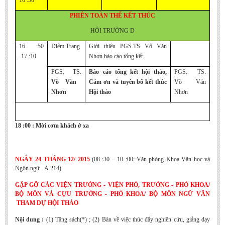
16 :50
PHIÊN TOÀN THỂ KẾT THÚC
HỘI TRƯỜNG D
16 :50
Diễm Trang
Giới thiệu PGS.TS Võ Văn
-17 :10
Nhơn báo cáo tổng kết
PGS. TS.
Báo cáo tổng kết hội thảo,
PGS. TS.
Võ Văn
Cám ơn và tuyên bố kết thúc
Võ Văn
Nhơn
Hội thảo
Nhơn
18 :00 : Mời cơm khách ở xa
NGÀY 24 THÁNG 12/ 2015
(08 :30 – 10 :00: Văn phòng Khoa Văn học và
Ngôn ngữ - A.214)
GẶP GỠ CÁC VIỆN TRƯỞNG - VIỆN PHÓ, TRƯỞNG - PHÓ KHOA/
BỘ MÔN VÀ CỰU TRƯỞNG - PHÓ KHOA/ BỘ MÔN NGỮ VĂN
THAM DỰ HỘI THẢO
Nội dung :
(1) Tặng sách(*) ; (2) Bàn về việc thúc đẩy nghiên cứu, giảng dạy