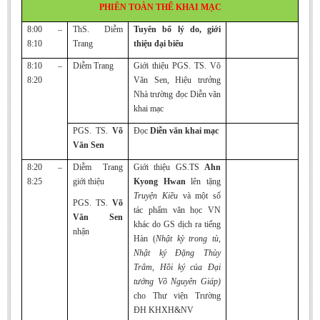
PHIÊN TOÀN THỂ KHAI MẠC
Undergraduate: Regular Degree
8:00 –
ThS. Diễm
Tuyên bố lý do, giới
Undergraduate: Honor Degree
8:10
Trang
thiệu đại biểu
Postgraduate
8:10 –
Diễm Trang
Giới thiệu PGS. TS. Võ
LITERARY WRITINGS & TRANSLATING
8:20
Văn Sen, Hiệu trưởng
Nhà trường đọc Diễn văn
RESEARCH
khai mạc
PGS. TS.
Võ
Đọc
Diễn văn khai mạc
Sinology & Nom
Văn Sen
Linguistics
8:20 –
Diễm Trang
Giới thiệu GS.TS
Ahn
Vietnamese Folk Culture
8:25
giới thiệu
Kyong Hwan
lên tặng
Truyện Kiều
và một số
Literary Theory & Criticism
PGS. TS.
Võ
tác phẩm văn học VN
Văn Sen
Vietnamese Literature
khác do GS dịch ra tiếng
nhận
Hàn (
Nhật kỳ trong tù,
Foreign Literatures & Comparative Literature
Nhật ký Đặng Thùy
Theater and Film
Trâm, Hồi ký của Đại
tướng Võ Nguyên Giáp)
Culture - History - Philosophy
cho Thư viện Trường
ĐH KHXH&NV
Education