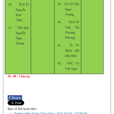
39.
GS.TS
Trần
20.
PGS.TS
Ngọc
Nguyễn
Vương,
Kim
Châu,
40.
PGS.TS
Trần Thị
21.
Nhà giáo
Phương
Nguyễn
Phương.
Ngọc
Quang
41.
TS. Võ
Minh Hải
(đại diện)
42.
NNC. Vũ
Văn Ngọc
10 : 00 : Chia tay
f
Share
Bạn có thể quan tâm:
Tưởng niệm Trịnh Công Sơn
-
2011-04-01 - 07:00:00