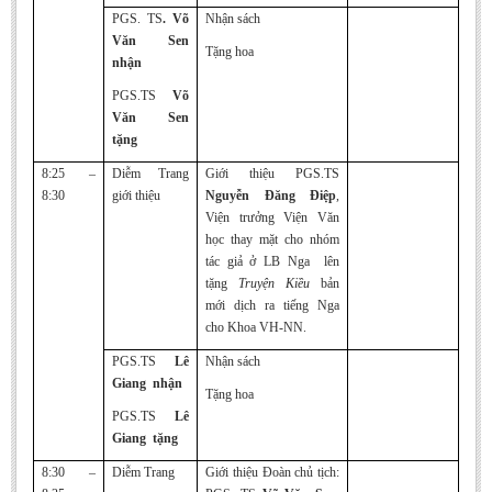
PGS. TS
. Võ
Nhận sách
BA, MA, PhD. Theses
Văn Sen
Tặng hoa
CONFERENCE
nhận
PGS.TS
Võ
Studies on Vietnamese and Korean Literature and Films
Văn Sen
Modernization process in Japanese literature and in the literatures of
tặng
East-Asian region
8:25 –
Diễm Trang
Giới thiệu PGS.TS
Studies on Sinology & Nom
8:30
giới thiệu
Nguyễn Đăng Điệp
,
Viện trưởng Viện Văn
Vietnamese and Japanese Literature Viewed from an East Asian
học thay mặt cho nhóm
Perspective
tác giả ở LB Nga lên
To Build a Standard Orthography in Schools and the Media
tặng
Truyện Kiều
bản
mới dịch ra tiếng Nga
80 Years of New Poetry and the Self-Reliant Literary Group
cho Khoa VH-NN.
ALUMNI
PGS.TS
Lê
Nhận sách
Giang nhận
Alumni Association
Tặng hoa
PGS.TS
Lê
Scholarship Fund
Giang tặng
STUDENT ACTIVITIES
8:30 –
Diễm Trang
Giới thiệu Đoàn chủ tịch: