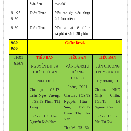
Văn Sen
toàn thể
9 :25 –
Diễm Trang
Mời các đại biểu
chụp
9 :30
ảnh lưu niệm
9 :30
Diễm Trang
Mời các đại biểu
dùng
cà phê ở sảnh 20 phút
9:30 –
Coffee Break
9:50
THỜI
TIỂU BAN
TIỂU BAN
TIỂU BAN
GIAN
NGUYỄN DU VÀ
VĂN BẢN&TƯ
VĂN CHƯƠNG
THƠ CHỮ HÁN
TƯỞNG
TRUYỆN KIỀU
TR.KIỀU
Phòng: D102
Hội trường : D
Phòng : D201
Chủ tọa : GS.TS
Chủ tọa : NNC
Trần Ngọc Vương,
Chủ tọa : PGS.TS
Nhật Chiêu
,
PGS.TS
Phan Thị
Nguyễn Hữu
PGS.TS
Lê
Hồng
Sơn
; PGS.TS
Nguyên Cẩn
Đoàn Thị Thu
Thư ký : ThS. Phan
Thư ký : TS. La
Vân
Nguyễn Kiến Nam
Mai Thi Gia
Thư ký : TS. Đào