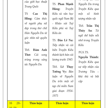
của giới học thuật
TS.
Phan Mạnh
Nguyễn Du trong
Trung Quốc
Hùng:
Truy
ện
Truyện Kiều qua
TS
Cao Thị
Kiều và văn học
một số hình
Hồng:
Cảm thức
quốc ngữ Nam Bộ
tượng nhân vật
về người phụ nữ
- Khảo sát Tuý
ThS.
Trần Thị
đẹp trong thơ chữ
Kiều phú và Tuý
Thúy An
:
Từ
Hán Nguyễn Du từ
Kiều án
ngữ thể hiện nỗi
góc nhìn nữ quyền
TS.
Đào Lê Na:
nhớ trong Truyện
luận
Tiếp nhận và cải
Kiều
ThS.
Đàm Anh
biên Truyện Kiều
PGS.TS.
Thư:
Cái song
thành kịch bản cải
Nguyễn Thành:
trùng trong sáng
lương trước 1945
Truyện Kiều qua
tác Nguyễn Du
ThS.
Lê Thụy
sự tiếp nhận của
Tường Vy:
Bàn
Trương Tửu –
luận về Nguyễn
khả thủ và bất
Du trên một số
cập
tạp chí miền Nam
giai đoạn 1954-
1975
16 :20–
Thảo luận
Thảo luận
Thảo luận