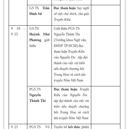
GS.TS
Trần
Đọc tham luận
Suy nghĩ
Đình Sử
về việc chú thích, chú giải
Truyện Kiều
9 :10 –
GS.TS
Giới thiệu PGS.TS
9 :25
Huỳnh Như
Nguyễn Thành Thi
Phương
giới
(Trưởng khoa Ngữ văn,
thiệu
ĐHSP TP.HCM) đọc
tham luận
Truyện Kiều
của Nguyễn Du: tập đại
thành của việc cải biên
tiểu thuyết chương hồi
Trung Hoa và cách tân
truyện Nôm Việt Nam
PGS.TS
Đọc tham luận
:
Truyện
Nguyễn
Kiều của Nguyễn Du:
Thành Thi
tập đại thành của việc cải
biên tiểu thuyết chương
hồi Trung Hoa và cách
tân truyện Nôm Việt Nam
9 :25
PGS.TS Võ
Tuyên bố
kết thúc
phiên