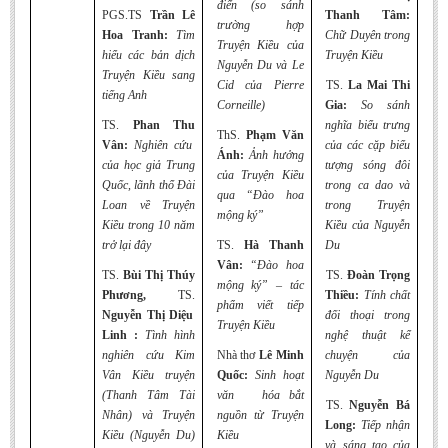
điển (so sánh
PGS.TS
Trần Lê
Thanh Tâm:
trường hợp
Hoa Tranh:
Tìm
Chữ Duyên trong
Truyện Kiều của
hiểu các bản dịch
Truyện Kiều
Nguyễn Du và Le
Truyện Kiều sang
Cid của Pierre
TS.
La Mai Thi
tiếng Anh
Corneille)
Gia:
So sánh
TS.
Phan Thu
nghĩa biểu trưng
ThS.
Phạm Văn
Vân:
Nghiên cứu
của các cặp biểu
Ánh:
Ảnh hưởng
của học giả Trung
tượng sóng đôi
của Truyện Kiều
Quốc, lãnh thổ Đài
trong ca dao và
qua “Đào hoa
Loan về Truyện
trong Truyện
mộng ký”
Kiều trong 10 năm
Kiều của Nguyễn
trở lại đây
TS.
Hà Thanh
Du
Vân:
“Đào hoa
TS.
Bùi Thị Thúy
TS.
Đoàn Trọng
mộng ký” – tác
Phương,
TS.
Thiều:
Tính chất
phẩm viết tiếp
Nguyễn Thị Diệu
đối thoại trong
Truyện Kiều
Linh :
Tình hình
nghệ thuật kể
nghiên cứu Kim
Nhà thơ
Lê Minh
chuyện của
Vân Kiều truyện
Quốc:
Sinh hoạt
Nguyễn Du
(Thanh Tâm Tài
văn hóa bắt
TS.
Nguyễn Bá
Nhân) và Truyện
nguồn từ Truyện
Long:
Tiếp nhận
Kiều (Nguyễn Du)
Kiều
và sáng tạo của