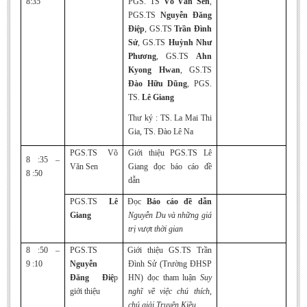
8:35
PGS. TS
Võ Văn Sen
,
Literature Club
PGS.TS
Nguyễn Đăng
Điệp
, GS.TS
Trần Đình
Calligraphy Club
Sử
, GS.TS
Huỳnh Như
Phương
, GS.TS
Ahn
Kyong Hwan
, GS.TS
Đào Hữu Dũng
,
PGS.
TS.
Lê Giang
Thư ký : TS. La Mai Thi
Gia, TS. Đào Lê Na
PGS.TS Võ
Giới thiệu PGS.TS Lê
8 :35 –
Văn Sen
Giang đọc báo cáo đề
8 :50
dẫn
PGS.TS
Lê
Đọc
Báo cáo đề dẫn
Giang
Nguyễn Du và những giá
trị vượt thời gian
8 :50 –
PGS.TS
Giới thiệu GS.TS Trần
9 :10
Nguyễn
Đình Sử (Trường ĐHSP
Đăng Điệ
p
HN) đọc tham luận
Suy
giới thiệu
nghĩ về việc chú thích,
chú giải Truyện Kiều