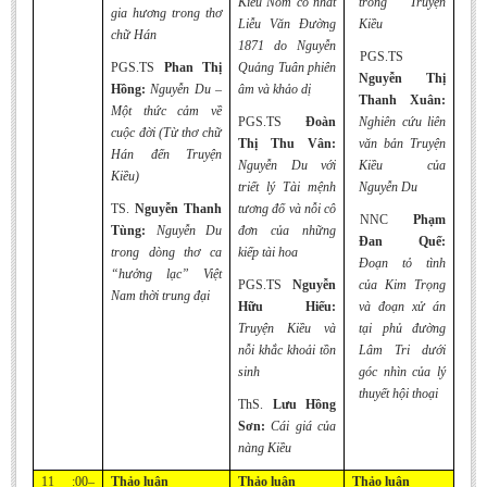
Kiều Nôm cổ nhất
trong Truyện
gia hương trong thơ
Liễu Văn Đường
Kiều
chữ Hán
1871 do Nguyễn
PGS.TS
PGS.TS
Phan Thị
Quảng Tuân phiên
Nguyễn Thị
Hồng:
Nguyễn Du –
âm và khảo dị
Thanh Xuân:
Một thức cảm về
PGS.TS
Đoàn
Nghiên cứu liên
cuộc đời (Từ thơ chữ
Thị Thu Vân:
văn bản Truyện
Hán đến Truyện
Nguyễn Du với
Kiều của
Kiều)
triết lý Tài mệnh
Nguyễn Du
TS.
Nguyễn Thanh
tương đố và nỗi cô
NNC
Phạm
Tùng:
Nguyễn Du
đơn của những
Đan Quế:
trong dòng thơ ca
kiếp tài hoa
Đoạn tỏ tình
“hưởng lạc” Việt
PGS.TS
Nguyễn
của Kim Trọng
Nam thời trung đại
Hữu Hiếu:
và đoạn xử án
Truyện Kiều và
tại phủ đường
nỗi khắc khoải tồn
Lâm Tri dưới
sinh
góc nhìn của lý
thuyết hội thoại
ThS.
Lưu Hồng
Sơn:
Cái giá của
nàng Kiều
11 :00–
Thảo luận
Thảo luận
Thảo luận