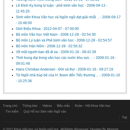
Lê Đình Kỵ trong lý luận - phê bình văn học
-
2008-09-13 -
11:45:20
Sinh viên Khoa Văn học và Ngôn ngữ đạt giải nhất ...
-
2008-09-17
- 10:46:00
Giới thiệu Khoa
-
2012-04-07 - 07:00:00
Bộ môn Văn học Việt Nam
-
2008-12-28 - 02:54:30
Bộ môn Lý luận và Phê bình văn học
-
2008-12-28 - 02:54:57
Bộ môn Hán Nôm
-
2008-12-28 - 02:56:32
Về một người bạn đã đi xa
-
2009-01-16 - 08:42:39
Thời trung đại trong văn học các nước khu vực ...
-
2009-01-16 -
09:01:49
Hans Christian Andersen - Đời và thơ
-
2009-01-16 - 09:27:19
Từ Ngôi nhà búp bê của H. Ibsen đến Tiếc thương ...
-
2009-01-16
- 10:25:36
Trang chủ
Thông báo
Videos
Biểu mẫu
Đoàn - Hội Khoa Văn học
Tìm kiếm
Quỹ Hỗ trợ Sinh viên Ngữ văn
Top
© 2017 Khoa Văn học và Ngôn ngữ học. All Rights Reserved. Develop By
Monster