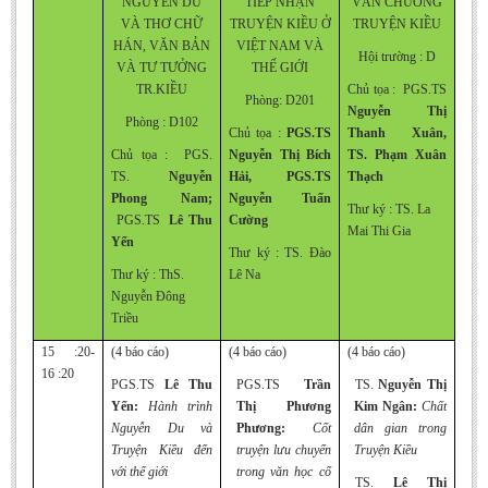
NGUYỄN DU
TIẾP NHẬN
VĂN CHƯƠNG
VÀ THƠ CHỮ
TRUYỆN KIỀU Ở
TRUYỆN KIỀU
HÁN,
VĂN BẢN
VIỆT NAM VÀ
Hội trường : D
VÀ TƯ TƯỞNG
THẾ GIỚI
TR.KIỀU
Chủ tọa : PGS.TS
Phòng: D201
Nguyễn Thị
Phòng : D102
Chủ tọa :
PGS.TS
Thanh Xuân,
Chủ tọa : PGS.
Nguyễn Thị Bích
TS. Phạm Xuân
TS.
Nguyễn
Hải,
PGS.TS
Thạch
Phong Nam;
Nguyễn Tuấn
Thư ký : TS. La
PGS.TS
Lê Thu
Cường
Mai Thi Gia
Yến
Thư ký : TS. Đào
Thư ký : ThS.
Lê Na
Nguyễn Đông
Triều
15 :20-
(4 báo cáo)
(4 báo cáo)
(4 báo cáo)
16 :20
PGS.TS
Lê Thu
PGS.TS
Trần
TS.
Nguyễn Thị
Yến:
Hành trình
Thị Phương
Kim Ngân:
Chất
Nguyễn Du và
Phương:
Cốt
dân gian trong
Truyện Kiều đến
truyện lưu chuyển
Truyện Kiều
với thế giới
trong văn học cổ
TS.
Lê Thị