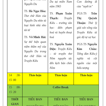
Du tại miền Nam
Con đường đi
Nguyễn Du
năm 1965
của “tuyết in”
TS.
Hà Ngọc Hòa:
TS.
Phạm Xuân
PGS.TS
Trần
Thơ chữ Hán của
Thạch:
Truyện
Thị Quỳnh
Nguyễn Du nhìn từ
Kiều – trường văn
Thuận:
Thử lý
loại hình nhà nho
học: điển phạm
giải sức sống của
tài tử
hoá và huyền thoại
Truyện Kiều từ
TS.
Võ Minh Hải:
hoá
góc độ tự sự học
Sự thể hiện quan
TS.
Nguyễn Xuân
PGS.TS
Nguyễn
niệm thẩm mỹ của
Diện:
Truyện Kiều
Kim Châu:
Nguyễn Du trong
– từ truyện thơ
Tiếng đàn Kiều-ý
thơ chữ Hán và
Nôm nguyên tác
nghĩa và cội
Truyện Kiều
đến kịch bản chèo
nguồn của một
Nôm
biểu tượng
14 :30-
Thảo luận
Thảo luận
Thảo luận
15 :00
15 :00-
Coffee Break
15 :20
THỜI
TIỂU BAN
TIỂU BAN
TIỂU BAN
GIAN