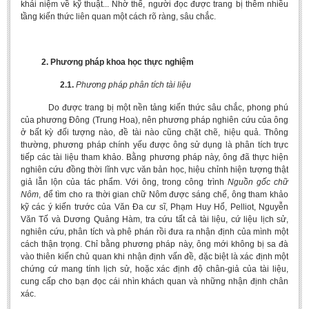
khái niệm về kỹ thuật... Nhờ thế, người đọc được trang bị thêm nhiều
Literature Club
tầng kiến thức liên quan một cách rõ ràng, sâu chắc.
Calligraphy Club
2. Phương pháp khoa học thực nghiệm
2.1.
Phương pháp phân tích tài liệu
Do được trang bị một nền tảng kiến thức sâu chắc, phong phú
của phương Đông (Trung Hoa), nên phương pháp nghiên cứu của ông
ở bất kỳ đối tượng nào, đề tài nào cũng chặt chẽ, hiệu quả. Thông
thường, phương pháp chính yếu được ông sử dụng là phân tích trực
tiếp các tài liệu tham khảo. Bằng phương pháp này, ông đã thực hiện
nghiên cứu đồng thời lĩnh vực văn bản học, hiệu chỉnh hiện tượng thật
giả lẫn lộn của tác phẩm. Với ông, trong công trình
Nguồn gốc chữ
Nôm
, để tìm cho ra thời gian chữ Nôm được sáng chế, ông tham khảo
kỹ các ý kiến trước của Văn Đa cư sĩ, Phạm Huy Hổ, Pelliot, Nguyễn
Văn Tố và Dương Quảng Hàm, tra cứu tất cả tài liệu, cứ liệu lịch sử,
nghiên cứu, phân tích và phê phán rồi đưa ra nhận định của mình một
cách thận trọng. Chỉ bằng phương pháp này, ông mới không bị sa đà
vào thiên kiến chủ quan khi nhận định vấn đề, đặc biệt là xác định một
chứng cứ mang tính lịch sử, hoặc xác định độ chân-giả của tài liệu,
cung cấp cho bạn đọc cái nhìn khách quan và những nhận định chân
xác.