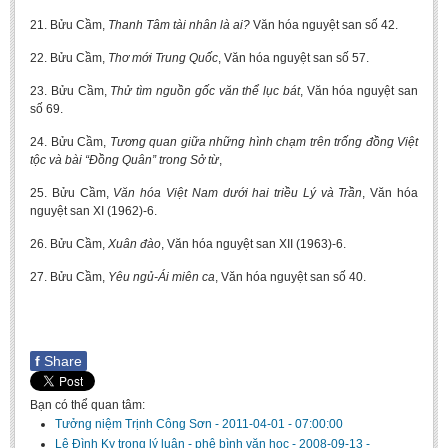
21. Bửu Cầm,
Thanh Tâm tài nhân là ai?
Văn hóa nguyệt san số 42.
22. Bửu Cầm,
Thơ mới Trung Quốc
, Văn hóa nguyệt san số 57.
23. Bửu Cầm,
Thử tìm nguồn gốc văn thể lục bát
, Văn hóa nguyệt san
số 69.
24. Bửu Cầm,
Tương quan giữa những hình chạm trên trống đồng Việt
tộc và bài “Đồng Quân” trong Sở từ
,
25. Bửu Cầm,
Văn hóa Việt Nam dưới hai triều Lý và Trần
, Văn hóa
nguyệt san XI (1962)-6.
26. Bửu Cầm,
Xuân đào
, Văn hóa nguyệt san XII (1963)-6.
27. Bửu Cầm,
Yêu ngủ-Ái miên ca
, Văn hóa nguyệt san số 40.
f
Share
Bạn có thể quan tâm:
Tưởng niệm Trịnh Công Sơn
-
2011-04-01 - 07:00:00
Lê Đình Kỵ trong lý luận - phê bình văn học
-
2008-09-13 -