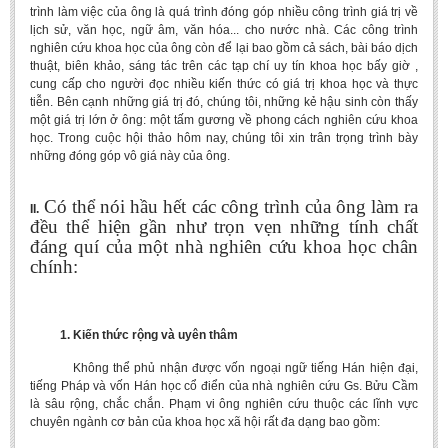
trình làm việc của ông là quá trình đóng góp nhiều công trình giá trị về
Undergraduate: Regular Degree
lịch sử, văn học, ngữ âm, văn hóa... cho nước nhà. Các công trình
Undergraduate: Honor Degree
nghiên cứu khoa học của ông còn để lại bao gồm cả sách, bài báo dịch
thuật, biên khảo, sáng tác trên các tạp chí uy tín khoa học bấy giờ ,
Postgraduate
cung cấp cho người đọc nhiều kiến thức có giá trị khoa học và thực
tiễn. Bên cạnh những giá trị đó, chúng tôi, những kẻ hậu sinh còn thấy
LITERARY WRITINGS & TRANSLATING
một giá trị lớn ở ông: một tấm gương về phong cách nghiên cứu khoa
học. Trong cuộc hội thảo hôm nay, chúng tôi xin trân trọng trình bày
RESEARCH
những đóng góp vô giá này của ông.
Sinology & Nom
Có thể nói hầu hết các công trình của ông làm ra
II.
Linguistics
đều thể hiện gần như trọn vẹn những tính chất
đáng quí của một nhà nghiên cứu khoa học chân
Vietnamese Folk Culture
chính:
Literary Theory & Criticism
Vietnamese Literature
1. Kiến thức rộng và uyên thâm
Foreign Literatures & Comparative Literature
Không thể phủ nhận được vốn ngoại ngữ tiếng Hán hiện đại,
Theater and Film
tiếng Pháp và vốn Hán học cổ điển của nhà nghiên cứu Gs. Bửu Cầm
là sâu rộng, chắc chắn. Phạm vi ông nghiên cứu thuộc các lĩnh vực
Culture - History - Philosophy
chuyên ngành cơ bản của khoa học xã hội rất đa dạng bao gồm:
Education