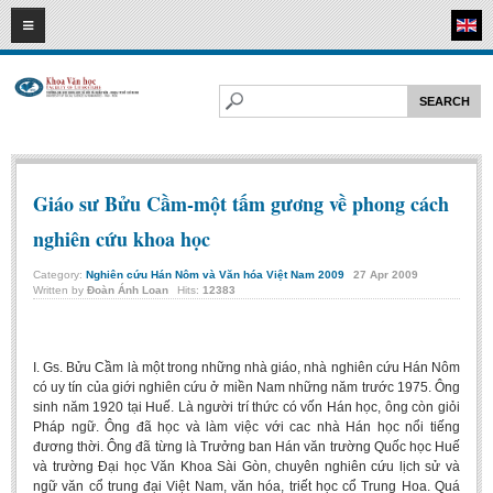
07
08
2026
HOME
ABOUT FL
Faculty of Literature
Departments
Giáo sư Bửu Cầm-một tấm gương về phong cách
Department of Vietnamese Literature
nghiên cứu khoa học
Department of Literary Theory and Criticism
Category:
Nghiên cứu Hán Nôm và Văn hóa Việt Nam 2009
27
Apr
2009
Department of Foreign Literatures and Comparative Literature
Written by
Đoàn Ánh Loan
Hits:
12383
Department of Sinology-Nom Studies
Department of Arts Studies
I. Gs. Bửu Cầm là một trong những nhà giáo, nhà nghiên cứu Hán Nôm
có uy tín của giới nghiên cứu ở miền Nam những năm trước 1975. Ông
Center of Sinology and Nom Studies
sinh năm 1920 tại Huế. Là người trí thức có vốn Hán học, ông còn giỏi
Pháp ngữ. Ông đã học và làm việc với cac nhà Hán học nổi tiếng
Images - Events
đương thời. Ông đã từng là Trưởng ban Hán văn trường Quốc học Huế
ACADEMIC
và trường Đại học Văn Khoa Sài Gòn, chuyên nghiên cứu lịch sử và
ngữ văn cổ trung đại Việt Nam, văn hóa, triết học cổ Trung Hoa. Quá