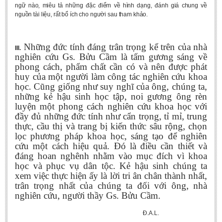
ngữ nào, miêu tả những đặc điểm về hình dạng, đánh giá chung về
nguồn tài liệu, rất bổ ích cho người sau tham khảo.
Những đức tính đáng trân trọng kể trên của nhà
III.
nghiên cứu Gs. Bửu Cầm là tấm gương sáng về
phong cách, phẩm chất cần có và nên được phát
huy của một người làm công tác nghiên cứu khoa
học. Cũng giống như suy nghĩ của ông, chúng ta,
những kẻ hậu sinh học tập, noi gương ông rèn
luyện một phong cách nghiên cứu khoa học với
đầy đủ những đức tính như cẩn trọng, tỉ mỉ, trung
thực, cầu thị và trang bị kiến thức sâu rộng, chọn
lọc phương pháp khoa học, sáng tạo để nghiên
cứu một cách hiệu quả. Đó là điều cần thiết và
đáng hoan nghênh nhằm vào mục đích vì khoa
học và phục vụ dân tộc. Kẻ hậu sinh chúng ta
xem việc thực hiện ấy là lời tri ân chân thành nhất,
trân trọng nhất của chúng ta đối với ông, nhà
nghiên cứu, người thầy Gs. Bửu Cầm.
Đ.A.L.