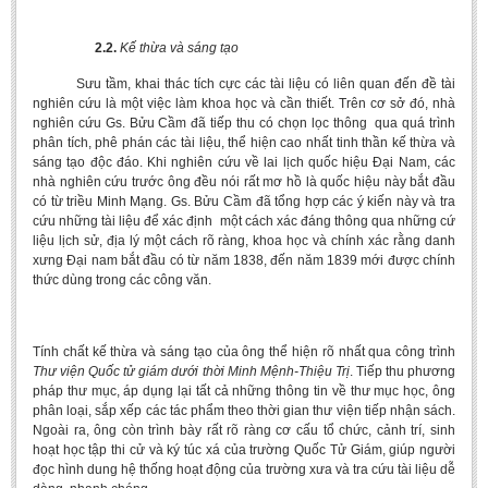
2.2.
Kế thừa và sáng tạo
Sưu tầm, khai thác tích cực các tài liệu có liên quan đến đề tài
nghiên cứu là một việc làm khoa học và cần thiết. Trên cơ sở đó, nhà
nghiên cứu Gs. Bửu Cầm đã tiếp thu có chọn lọc thông qua quá trình
phân tích, phê phán các tài liệu, thể hiện cao nhất tinh thần kế thừa và
sáng tạo độc đáo. Khi nghiên cứu về lai lịch quốc hiệu Đại Nam, các
nhà nghiên cứu trước ông đều nói rất mơ hồ là quốc hiệu này bắt đầu
có từ triều Minh Mạng. Gs. Bửu Cầm đã tổng hợp các ý kiến này và tra
cứu những tài liệu để xác định một cách xác đáng thông qua những cứ
liệu lịch sử, địa lý một cách rõ ràng, khoa học và chính xác rằng danh
xưng Đại nam bắt đầu có từ năm 1838, đến năm 1839 mới được chính
thức dùng trong các công văn.
Tính chất kế thừa và sáng tạo của ông thể hiện rõ nhất qua công trình
Thư viện Quốc tử giám dưới thời Minh Mệnh-Thiệu Trị
. Tiếp thu phương
pháp thư mục, áp dụng lại tất cả những thông tin về thư mục học, ông
phân loại, sắp xếp các tác phẩm theo thời gian thư viện tiếp nhận sách.
Ngoài ra, ông còn trình bày rất rõ ràng cơ cấu tổ chức, cảnh trí, sinh
hoạt học tập thi cử và ký túc xá của trường Quốc Tử Giám, giúp người
đọc hình dung hệ thống hoạt động của trường xưa và tra cứu tài liệu dễ