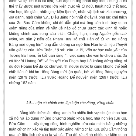
điểm và lợi ích của tài liệu). Chỉ đọc những phần này thôi, chúng ta có
thể thấy được một lượng lớn kiến thức về từ ngữ, thuật ngữ triết học,
văn học, tôn giáo, những sự kiện lịch sử, nhân vật lịch sử, địa phương,
địa danh, ngôi chùa v.v... Điều đáng nói nhất ở đây là phụ lục chú thích
của Gs. Bửu Cầm không chỉ để dẫn giải mà ông còn trình bày quan
điểm riêng của mình về vần đề nào đó chưa được xác định rõ hoặc
không chính xác trong câu trích. Chẳng hạn, trong
Nguồn gốc chữ
Nôm,
khi dẫn ý kiến của Phạm Huy Hổ chữ Hán có từ khi họ Hồng
Bàng mới dựng lên”, ông dẫn chứng cứ ngữ liệu Hán từ tài liệu
Thuyết
văn giải tự
của Hứa Thận,
Lộ sử
của La Bí,
Văn tự học toản yếu
của
Tưởng Bá Tiềm, rồi kết luận rằng: “.. việc sáng chế văn tự chưa chắc đã
có từ đời Hoàng Đế” và “thuyết của Phạm huy Hổ không đứng vũng, vì
dù đời Hoàng Đế đã có chữ viết, thì người nước ta cũng không thể biết
chữ Hán từ khi họ Hồng Bàng mới lập quốc, bởi vì Hồng Bàng nguyên
niên (2879 trước T.L.) trước Hoàng Đế nguyên niên (2697 trước T.L.)
những 182 năm.
2.5.
Luận cứ chính xác, lập luận xác đáng, vững chắc
Bằng kiến thức sâu rộng, am hiểu nhiều lĩnh vực thuộc khoa học
xã hội và áp dụng những phương pháp khoa học, nhà nghiên cứu Gs.
Bửu Cầm xây dựng công trình nghiên cứu của mình bằng những
luận cứ chính xác và lập luận xác đáng, vững chắc. Gs. Bửu Cầm thông
qua cứ liệu lịch sử của ta và của Tàu để xác định nhiều sự kiện quan