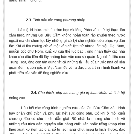
dàng, nhanh chóng.
2.3.
Tính dân tộc trong phương pháp
Là một trí thức am hiểu Hán học và tiếng Pháp vào thời kỳ thực dân
xâm lược, nhưng Gs. Bửu Cầm không hoàn toàn rập khuôn theo nước
ngoài mà chỉ chọn lọc lấy những gì có lợi cho nghiên cứu phục vụ dân
tộc. Khi đi tìm chứng cử về một vấn đề lịch sử như quốc hiệu Đại Nam,
nguồn gốc chữ Nôm, xuất xứ của thể lục bát… ông nhận thấy các nhà
khảo cứu đầu tiên đã lấy những bản văn của sử quán. Ngoài tài liệu của
Trung Hoa, ông còn tận dụng tất cả những tài liệu của nước nhà có liên
quan đến nguồn gốc ở Việt Nam để vẽ ra được quá trình hình thành và
phát triển của vấn đề ông nghiên cứu.
2.4.
Chú thích, phụ lục mang giá trị tham khảo và tính hệ
thống cao
Hầu hết các công trình nghiên cứu của Gs. Bửu Cầm đều trình
bày phần chú thích và phụ lục hết sức công phu. Có khi ở mỗi cuối
chương đều có chú thích, dẫn giải. Rõ nhất là những chú thích về
những câu trích dẫn nguyên văn bằng chữ Hán hoặc tiếng Pháp kèm
theo xuất xứ (tên tác giả, số tờ, số hàng chữ, miêu tả kích thước, đặc