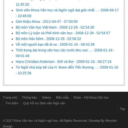
11:45:20
Sinh viên Khoa Văn học và Ngôn ngữ đạt giải nhất ...
-
2008-09-17
- 10:46:00
Giới thiệu Khoa
-
2012-04-07 - 07:00:00
Bộ môn Văn học Việt Nam
-
2008-12-28 - 02:54:30
Bộ môn Lý luận và Phê bình văn học
-
2008-12-28 - 02:54:57
Bộ môn Hán Nôm
-
2008-12-28 - 02:56:32
Về một người bạn đã đi xa
-
2009-01-16 - 08:42:39
Thời trung đại trong văn học các nước khu vực ...
-
2009-01-16 -
09:01:49
Hans Christian Andersen - Đời và thơ
-
2009-01-16 - 09:27:19
Từ Ngôi nhà búp bê của H. Ibsen đến Tiếc thương ...
-
2009-01-16
- 10:25:36
Trang chủ
Thông báo
Videos
Biểu mẫu
Đoàn - Hội Khoa Văn học
Tìm kiếm
Quỹ Hỗ trợ Sinh viên Ngữ văn
Top
© 2017 Khoa Văn học và Ngôn ngữ học. All Rights Reserved. Develop By
Monster
Design