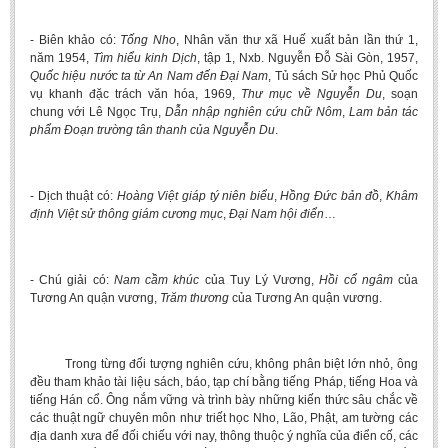
BA, MA, PhD. Theses
- Biên khảo có:
Tống Nho
, Nhân văn thư xã Huế xuất bản lần thứ 1,
CONFERENCE
năm 1954,
Tìm hiểu kinh Dịch
, tập 1, Nxb. Nguyễn Đỗ Sài Gòn, 1957,
Quốc hiệu nước ta từ An Nam đến Đại Nam
, Tủ sách Sử học Phủ Quốc
Studies on Vietnamese and Korean Literature and Films
vụ khanh đặc trách văn hóa, 1969,
Thư mục về Nguyễn Du
, soạn
chung với Lê Ngọc Trụ,
Dẫn nhập nghiên cứu chữ Nôm
,
Lam bản tác
Modernization process in Japanese literature and in the literatures of
phẩm Đoạn trường tân thanh của Nguyễn Du
.
East-Asian region
Studies on Sinology & Nom
- Dịch thuật có:
Hoàng Việt giáp tý niên biểu
,
Hồng Đức bản đồ
,
Khâm
Vietnamese and Japanese Literature Viewed from an East Asian
định Việt sử thông giám cương mục
,
Đại Nam hội điển
…
Perspective
To Build a Standard Orthography in Schools and the Media
- Chú giải có:
Nam cầm khúc
của Tuy Lý Vương,
Hồi cổ ngâm
của
80 Years of New Poetry and the Self-Reliant Literary Group
Tương An quận vương,
Trăm thương
của Tương An quận vương.
ALUMNI
Alumni Association
Trong từng đối tượng nghiên cứu, không phân biệt lớn nhỏ, ông
đều tham khảo tài liệu sách, báo, tạp chí bằng tiếng Pháp, tiếng Hoa và
Scholarship Fund
tiếng Hán cổ. Ông nắm vững và trình bày những kiến thức sâu chắc về
các thuật ngữ chuyên môn như triết học Nho, Lão, Phật, am tường các
STUDENT ACTIVITIES
địa danh xưa để đối chiếu với nay, thông thuộc ý nghĩa của điển cố, các