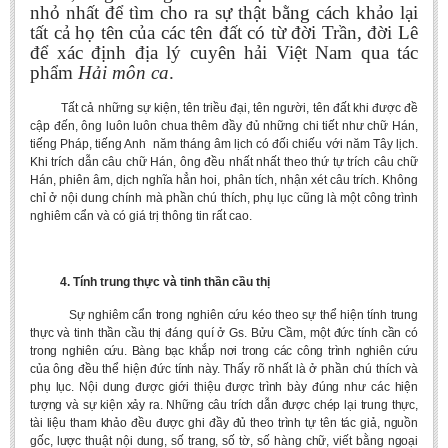
nhỏ nhất để tìm cho ra sự thật bằng cách khảo lại
tất cả họ tên của các tên đất có từ đời Trần, đời Lê
để xác định địa lý cuyên hải Việt Nam qua tác
phẩm
Hải môn ca
.
Tất cả những sự kiện, tên triều đại, tên người, tên đất khi được đề
cập đến, ông luôn luôn chua thêm đầy đủ những chi tiết như chữ Hán,
tiếng Pháp, tiếng Anh năm tháng âm lịch có đối chiếu với năm Tây lịch.
Khi trích dẫn câu chữ Hán, ông đều nhất nhất theo thứ tự trích câu chữ
Hán, phiên âm, dịch nghĩa hẳn hoi, phân tích, nhận xét câu trích. Không
chỉ ở nội dung chính mà phần chú thích, phụ lục cũng là một công trình
nghiêm cẩn và có giá trị thông tin rất cao.
4. Tính trung thực và tinh thần cầu thị
Sự nghiêm cẩn trong nghiên cứu kéo theo sự thể hiện tính trung
thực và tinh thần cầu thị đáng quí ở Gs. Bửu Cầm, một đức tính cần có
trong nghiên cứu. Bàng bạc khắp nơi trong các công trình nghiên cứu
của ông đều thể hiện đức tính này. Thấy rõ nhất là ở phần chú thích và
phụ lục. Nội dung được giới thiệu được trình bày đúng như các hiện
tượng và sự kiện xảy ra. Những câu trích dẫn được chép lại trung thực,
tài liệu tham khảo đều được ghi đầy đủ theo trình tự tên tác giả, nguồn
gốc, lược thuật nội dung, số trang, số tờ, số hàng chữ, viết bằng ngoại