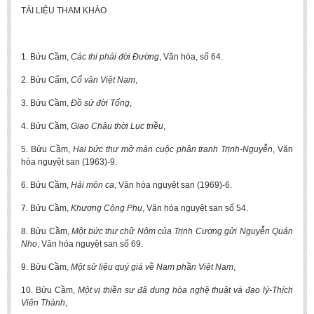
TÀI LIỆU THAM KHẢO
1. Bửu Cầm,
Các thi phái đời Đường
, Văn hóa, số 64.
2. Bửu Cẩm,
Cổ văn Việt Nam
,
3. Bửu Cầm,
Đồ sứ đời Tống
,
4. Bửu Cầm,
Giao Châu thời Lục triều
,
5. Bửu Cầm,
Hai bức thư mở màn cuộc phân tranh Trịnh-Nguyễn
, Văn
hóa nguyệt san (1963)-9.
6. Bửu Cầm,
Hải môn ca
, Văn hóa nguyệt san (1969)-6.
7. Bửu Cầm,
Khương Công Phụ
, Văn hóa nguyệt san số 54.
8. Bửu Cầm,
Một bức thư chữ Nôm của Trịnh Cương gửi Nguyễn Quán
Nho
, Văn hóa nguyệt san số 69.
9. Bửu Cầm,
Một sử liệu quý giá về Nam phần Việt Nam
,
10. Bửu Cầm,
Một vị thiền sư đã dung hòa nghệ thuật và đạo lý-Thích
Viên Thành
,