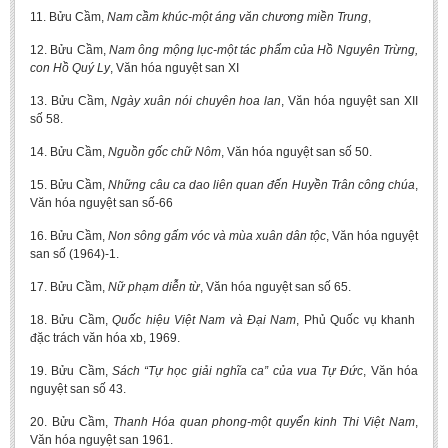
11. Bửu Cầm,
Nam cầm khúc-một áng văn chương miền Trung
,
12. Bửu Cầm,
Nam ông mộng lục-một tác phẩm của Hồ Nguyên Trừng,
con Hồ Quý Ly
, Văn hóa nguyệt san XI
13. Bửu Cầm,
Ngày xuân nói chuyên hoa lan
, Văn hóa nguyệt san XII
số 58.
14. Bửu Cầm,
Nguồn gốc chữ Nôm
, Văn hóa nguyệt san số 50.
15. Bửu Cầm,
Những câu ca dao liên quan đến Huyền Trân công chúa
,
Văn hóa nguyệt san số-66
16. Bửu Cầm,
Non sông gấm vóc và mùa xuân dân tộc
, Văn hóa nguyệt
san số (1964)-1.
17. Bửu Cầm,
Nữ phạm diễn từ
, Văn hóa nguyệt san số 65.
18. Bửu Cầm,
Quốc hiệu Việt Nam và Đại Nam
, Phủ Quốc vụ khanh
đặc trách văn hóa xb, 1969.
19. Bửu Cầm,
Sách “Tự học giải nghĩa ca” của vua Tự Đức
, Văn hóa
nguyệt san số 43.
20. Bửu Cầm,
Thanh Hóa quan phong-một quyển kinh Thi Việt Nam
,
Văn hóa nguyệt san 1961.