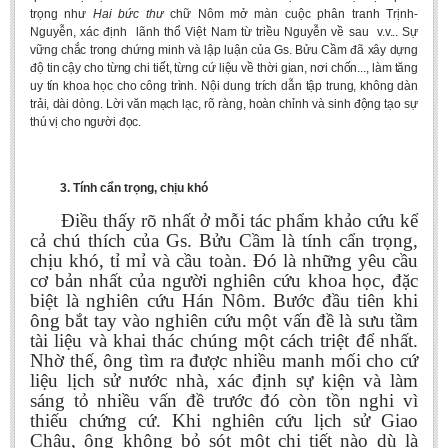
trọng như
Hai bức thư
chữ Nôm mở màn cuộc phân tranh Trịnh-
Nguyễn, xác định lãnh thổ Việt Nam từ triều Nguyễn về sau
v.v... Sự
vững chắc trong chứng minh và lập luận của Gs. Bửu Cầm đã xây dựng
độ tin cậy cho từng chi tiết, từng cứ liệu về thời gian, nơi chốn..., làm tăng
uy tín khoa học cho công trình. Nội dung trích dẫn tập trung, không dàn
trải, dài dòng. Lời văn mạch lạc, rõ ràng, hoàn chỉnh và sinh động tạo sự
thú vị cho người đọc.
3. Tính cẩn trọng, chịu khó
Điều thấy rõ nhất ở mỗi tác phẩm khảo cứu kể
cả chú thích của Gs. Bửu Cầm là tính cẩn trọng,
chịu khó, tỉ mỉ và cầu toàn. Đó là những yêu cầu
cơ bản nhất của người nghiên cứu khoa học, đặc
biệt là nghiên cứu Hán Nôm. Bước đầu tiên khi
ông bắt tay vào nghiên cứu một vấn đề là sưu tầm
tài liệu và khai thác chúng một cách triệt để nhất.
Nhờ thế, ông tìm ra được nhiều manh mối cho cứ
liệu lịch sử nước nhà, xác định sự kiện và làm
sáng tỏ nhiều vấn đề trước đó còn tồn nghi vì
thiếu chứng cứ. Khi nghiên cứu lịch sử Giao
Châu, ông không bỏ sót một chi tiết nào dù là