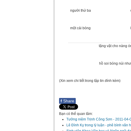
người thứ ba
một cái bóng
tặng vật cho nàng ó
hồ soi bóng núi nh
(Xin xem chi tiết trong tập tin đính kèm)
f
Share
Bạn có thể quan tâm:
Tưởng niệm Trịnh Công Sơn
-
2011-04-0
Lê Đình Kỵ trong lý luận - phê bình văn 