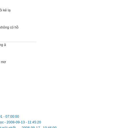
ôi kẻ lạ
không có hồ
ng ả
ư mơ
1 - 07:00:00
học
-
2008-09-13 - 11:45:20