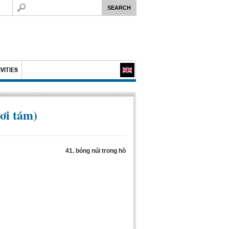
VITIES
ơi tám)
41
.
bóng núi trong hồ