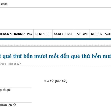
6 10pm
ITINGS & TRANSLATING
RESEARCH
CONFERENCE
ALUMNI
STUDENT ACTI
ẻ thứ bốn mươi mốt đến quẻ thứ bốn mư
Chiêu
Hits:
35227
quẻ
tổn
(
hao tổn
)
g cô gái
trườn lên hồ