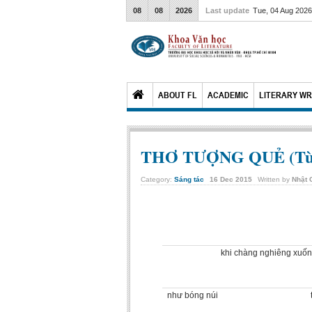
08
08
2026
Last update
Tue, 04 Aug 202
ABOUT FL
ACADEMIC
LITERARY WR
THƠ TƯỢNG QUẺ (Từ qu
Category:
Sáng tác
16
Dec
2015
Written by
Nhật 
khi chàng nghiêng xuốn
như bóng núi