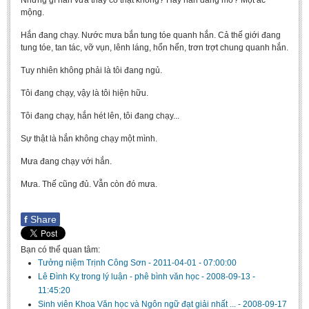
Những gì hắn vừa thấy có thật không? Hay hắn đang mơ? Một ác
mộng.
Hắn đang chạy. Nước mưa bắn tung tóe quanh hắn. Cả thế giới đang
tung tóe, tan tác, vỡ vụn, lênh láng, hổn hển, trơn trợt chung quanh hắn.
Tuy nhiên không phải là tôi đang ngủ.
Tôi đang chạy, vậy là tôi hiện hữu.
Tôi đang chạy, hắn hét lên, tôi đang chạy...
Sự thật là hắn không chạy một mình.
Mưa đang chạy với hắn.
Mưa. Thế cũng đủ. Vẫn còn đó mưa.
f
Share
Bạn có thể quan tâm:
Tưởng niệm Trịnh Công Sơn
-
2011-04-01 - 07:00:00
Lê Đình Kỵ trong lý luận - phê bình văn học
-
2008-09-13 -
11:45:20
Sinh viên Khoa Văn học và Ngôn ngữ đạt giải nhất ...
-
2008-09-17