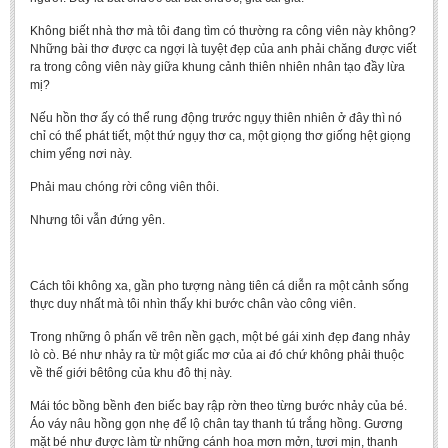
Không biết nhà thơ mà tôi đang tìm có thường ra công viên này không?
Những bài thơ được ca ngợi là tuyệt đẹp của anh phải chăng được viết
ra trong công viên này giữa khung cảnh thiên nhiên nhân tạo đầy lừa
mị?
Nếu hồn thơ ấy có thể rung động trước ngụy thiên nhiên ở đây thì nó
chỉ có thể phát tiết, một thứ ngụy thơ ca, một giọng thơ giống hệt giọng
chim yểng nơi này.
Phải mau chóng rời công viên thôi.
Nhưng tôi vẫn đứng yên.
Cách tôi không xa, gần pho tượng nàng tiên cá diễn ra một cảnh sống
thực duy nhất mà tôi nhìn thấy khi bước chân vào công viên.
Trong những ô phấn vẽ trên nền gạch, một bé gái xinh đẹp đang nhảy
lò cò. Bé như nhảy ra từ một giấc mơ của ai đó chứ không phải thuộc
về thế giới bêtông của khu đô thị này.
Mái tóc bồng bềnh đen biếc bay rập rờn theo từng bước nhảy của bé.
Áo váy nâu hồng gọn nhẹ để lộ chân tay thanh tú trắng hồng. Gương
mặt bé như được làm từ những cánh hoa mơn mởn, tươi mịn, thanh