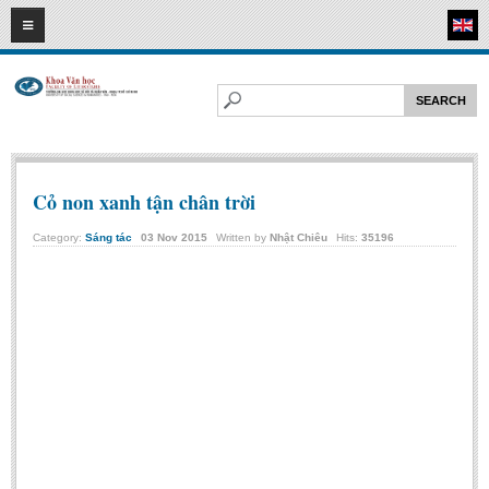
09
08
2026
HOME
ABOUT FL
Faculty of Literature
Departments
Cỏ non xanh tận chân trời
Department of Vietnamese Literature
Category:
Sáng tác
03
Nov
2015
Written by
Nhật Chiêu
Hits:
35196
Department of Literary Theory and Criticism
Department of Foreign Literatures and Comparative Literature
Department of Sinology-Nom Studies
Department of Arts Studies
Center of Sinology and Nom Studies
Images - Events
ACADEMIC