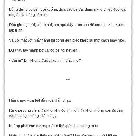
Bỗng dưng cô bé ngồi xuống, dựa vào bệ đài đang nâng chiếc đuôi dài
óng ả của nàng tiên cá.
Đến giờ ngủ rồi, cô bé nói, em ngủ đây. Làm sao để mơ, em đâu được
lập trình.
Và đôi mắt với mấy hàng mi cong đen biếc khép lại một cách máy móc.
Đưa tay lay mạnh bờ vai cô bé, tôi hét lên:
- Cái gì? Em không được lập trình giấc mơ?
***
Hắn chạy. Mưa bắt đầu rơi. Hắn chạy.
Ra khỏi công viên. Ra khỏi khu đô thị mới. Ra khỏi những con đường
đánh số lạnh lùng. Hắn chạy.
Không phải con đường mà cả thế giới chìm trong mưa.