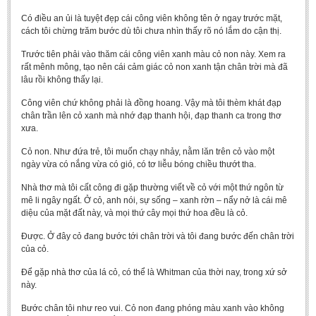
Literature Club
Có điều an ủi là tuyệt đẹp cái công viên không tên ở ngay trước mặt,
Calligraphy Club
cách tôi chừng trăm bước dù tôi chưa nhìn thấy rõ nó lắm do cận thị.
Trước tiên phải vào thăm cái công viên xanh màu cỏ non này. Xem ra
rất mênh mông, tạo nên cái cảm giác cỏ non xanh tận chân trời mà đã
lâu rồi không thấy lại.
Công viên chứ không phải là đồng hoang. Vậy mà tôi thèm khát đạp
chân trần lên cỏ xanh mà nhớ đạp thanh hội, đạp thanh ca trong thơ
xưa.
Cỏ non. Như đứa trẻ, tôi muốn chạy nhảy, nằm lăn trên cỏ vào một
ngày vừa có nắng vừa có gió, có tơ liễu bóng chiều thướt tha.
Nhà thơ mà tôi cất công đi gặp thường viết về cỏ với một thứ ngôn từ
mê li ngây ngất. Ở cỏ, anh nói, sự sống – xanh rờn – nẩy nở là cái mê
diệu của mặt đất này, và mọi thứ cây mọi thứ hoa đều là cỏ.
Được. Ở đây cỏ đang bước tới chân trời và tôi đang bước đến chân trời
của cỏ.
Để gặp nhà thơ của lá cỏ, có thể là Whitman của thời nay, trong xứ sở
này.
Bước chân tôi như reo vui. Cỏ non đang phóng màu xanh vào không