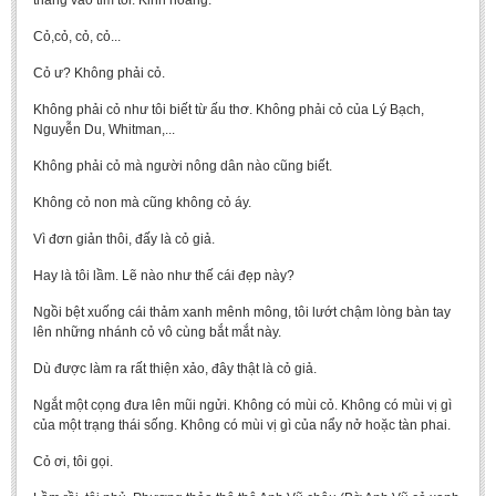
thẳng vào tim tôi. Kinh hoàng.
Cỏ,cỏ, cỏ, cỏ...
Cỏ ư? Không phải cỏ.
Không phải cỏ như tôi biết từ ấu thơ. Không phải cỏ của Lý Bạch,
Nguyễn Du, Whitman,...
Không phải cỏ mà người nông dân nào cũng biết.
Không cỏ non mà cũng không cỏ áy.
Vì đơn giản thôi, đấy là cỏ giả.
Hay là tôi lầm. Lẽ nào như thế cái đẹp này?
Ngồi bệt xuống cái thảm xanh mênh mông, tôi lướt chậm lòng bàn tay
lên những nhánh cỏ vô cùng bắt mắt này.
Dù được làm ra rất thiện xảo, đây thật là cỏ giả.
Ngắt một cọng đưa lên mũi ngửi. Không có mùi cỏ. Không có mùi vị gì
của một trạng thái sống. Không có mùi vị gì của nẩy nở hoặc tàn phai.
Cỏ ơi, tôi gọi.