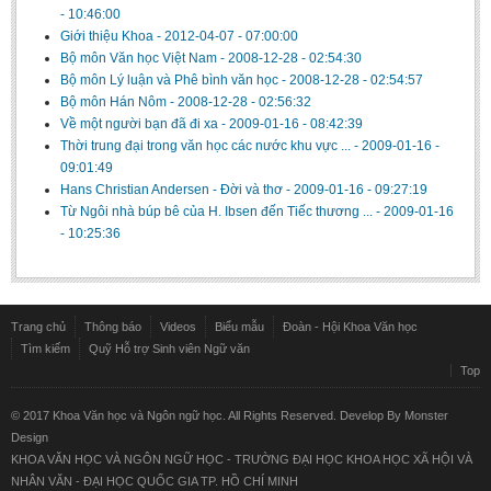
- 10:46:00
Giới thiệu Khoa
-
2012-04-07 - 07:00:00
Bộ môn Văn học Việt Nam
-
2008-12-28 - 02:54:30
Bộ môn Lý luận và Phê bình văn học
-
2008-12-28 - 02:54:57
Bộ môn Hán Nôm
-
2008-12-28 - 02:56:32
Về một người bạn đã đi xa
-
2009-01-16 - 08:42:39
Thời trung đại trong văn học các nước khu vực ...
-
2009-01-16 -
09:01:49
Hans Christian Andersen - Đời và thơ
-
2009-01-16 - 09:27:19
Từ Ngôi nhà búp bê của H. Ibsen đến Tiếc thương ...
-
2009-01-16
- 10:25:36
Trang chủ
Thông báo
Videos
Biểu mẫu
Đoàn - Hội Khoa Văn học
Tìm kiếm
Quỹ Hỗ trợ Sinh viên Ngữ văn
Top
© 2017 Khoa Văn học và Ngôn ngữ học. All Rights Reserved. Develop By
Monster
Design
KHOA VĂN HỌC VÀ NGÔN NGỮ HỌC - TRƯỜNG ĐẠI HỌC KHOA HỌC XÃ HỘI VÀ
NHÂN VĂN - ĐẠI HỌC QUỐC GIA TP. HỒ CHÍ MINH