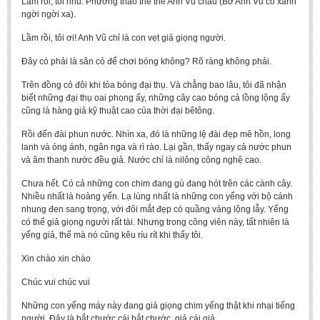
Lầm rồi, tôi nhủ. Phương thảo thê thê Anh Vũ châu (Bờ Anh Vũ cỏ xanh
ngời ngời xa).
Lầm rồi, tôi ơi! Anh Vũ chỉ là con vẹt giả giọng người.
Đây có phải là sân cỏ để chơi bóng không? Rõ ràng không phải.
Trên đồng cỏ đôi khi tỏa bóng đại thụ. Và chẳng bao lâu, tôi đã nhận
biết những đại thụ oai phong ấy, những cây cao bóng cả lồng lộng ấy
cũng là hàng giả kỹ thuật cao của thời đại bêtông.
Rồi đến đài phun nước. Nhìn xa, đó là những lệ đài đẹp mê hồn, long
lanh và óng ánh, ngân nga và rì rào. Lại gần, thấy ngay cả nước phun
và âm thanh nước đều giả. Nước chỉ là nilông công nghệ cao.
Chưa hết. Có cả những con chim đang gù đang hót trên các cành cây.
Nhiều nhất là hoàng yến. Lạ lùng nhất là những con yểng với bộ cánh
nhung đen sang trọng, với đôi mắt đẹp có quầng vàng lộng lẫy. Yểng
có thể giả giọng người rất tài. Nhưng trong công viên này, tất nhiên là
yểng giả, thế mà nó cũng kêu ríu rít khi thấy tôi.
Xin chào xin chào
Chúc vui chúc vui
Những con yểng máy này đang giả giọng chim yểng thật khi nhại tiếng
người. Đây là bắt chước cái bắt chước, giả cái giả.