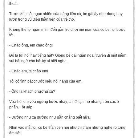
thoát.
Trước đôi mắt ngạc nhiên của nàng tiên cá, bé gái ấy như đang bay
lượn trong vũ điệu thần tiên của trẻ thơ.
Không thể tự ngăn mình đến gần trò chơi mê man của cô bé, tôi bước
tới.
- Chào ông, em chào ông!
Đó là lời nói hay tiếng hát? Giọng bé gái ngân nga, truyền đi một niềm
vui bất ngờ cho bất kỳ ai biết nghe.
- Chào em, ta chào em!
Tôi cố tình bắt chước kiểu nói năng của em.
- Ông là khách phương xa?
Vừa hỏi em vừa ngừng bước nhảy, chỉ đi lại nhẹ nhàng trên các ô
phấn. Tôi đáp:
- Dường như xa dường như gần chẳng biết nữa.
Nhìn vào mắt tôi, cô bé thần tiên nói như thì thầm nhưng nghe rõ từng
âm tiết: