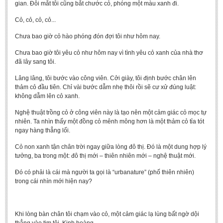
gian. Đôi mắt tôi cũng bắt chước cỏ, phóng một màu xanh đi.
Cỏ, cỏ, cỏ, cỏ...
Chưa bao giờ cỏ hào phóng đón đợi tôi như hôm nay.
Chưa bao giờ tôi yêu cỏ như hôm nay vì tình yêu cỏ xanh của nhà thơ
đã lây sang tôi.
Lâng lâng, tôi bước vào công viên. Cởi giày, tôi định bước chân lên
thảm cỏ đầu tiên. Chỉ vài bước dẫm nhẹ thôi rồi sẽ cư xử đúng luật:
không dẫm lên cỏ xanh.
Nghệ thuật trồng cỏ ở công viên này là tạo nên một cảm giác cỏ mọc tự
nhiên. Ta nhìn thấy một đồng cỏ mênh mông hơn là một thảm cỏ tỉa tót
ngay hàng thẳng lối.
Cỏ non xanh tận chân trời ngay giữa lòng đô thị. Đó là một dung hợp lý
tưởng, ba trong một: đô thị mới – thiên nhiên mới – nghệ thuật mới.
Đó có phải là cái mà người ta gọi là “urbanature” (phố thiên nhiên)
trong cái nhìn mới hiện nay?
Khi lòng bàn chân tôi chạm vào cỏ, một cảm giác lạ lùng bất ngờ dội