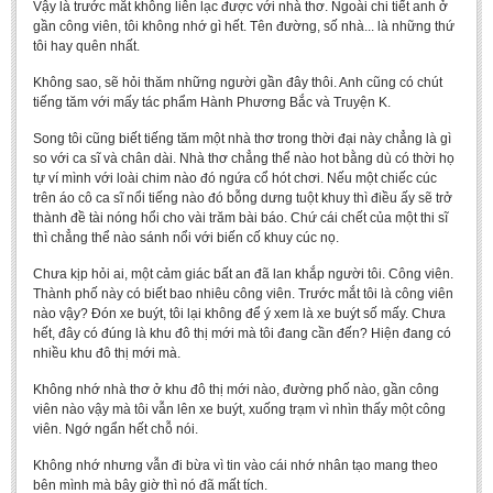
Vậy là trước mắt không liên lạc được với nhà thơ. Ngoài chi tiết anh ở
BA, MA, PhD. Theses
gần công viên, tôi không nhớ gì hết. Tên đường, số nhà... là những thứ
tôi hay quên nhất.
CONFERENCE
Không sao, sẽ hỏi thăm những người gần đây thôi. Anh cũng có chút
Studies on Vietnamese and Korean Literature and Films
tiếng tăm với mấy tác phẩm Hành Phương Bắc và Truyện K.
Modernization process in Japanese literature and in the literatures of
Song tôi cũng biết tiếng tăm một nhà thơ trong thời đại này chẳng là gì
East-Asian region
so với ca sĩ và chân dài. Nhà thơ chẳng thể nào hot bằng dù có thời họ
tự ví mình với loài chim nào đó ngứa cổ hót chơi. Nếu một chiếc cúc
Studies on Sinology & Nom
trên áo cô ca sĩ nổi tiếng nào đó bỗng dưng tuột khuy thì điều ấy sẽ trở
thành đề tài nóng hổi cho vài trăm bài báo. Chứ cái chết của một thi sĩ
Vietnamese and Japanese Literature Viewed from an East Asian
thì chẳng thể nào sánh nổi với biến cố khuy cúc nọ.
Perspective
Chưa kịp hỏi ai, một cảm giác bất an đã lan khắp người tôi. Công viên.
To Build a Standard Orthography in Schools and the Media
Thành phố này có biết bao nhiêu công viên. Trước mắt tôi là công viên
nào vậy? Đón xe buýt, tôi lại không để ý xem là xe buýt số mấy. Chưa
80 Years of New Poetry and the Self-Reliant Literary Group
hết, đây có đúng là khu đô thị mới mà tôi đang cần đến? Hiện đang có
ALUMNI
nhiều khu đô thị mới mà.
Không nhớ nhà thơ ở khu đô thị mới nào, đường phố nào, gần công
Alumni Association
viên nào vậy mà tôi vẫn lên xe buýt, xuống trạm vì nhìn thấy một công
Scholarship Fund
viên. Ngớ ngẩn hết chỗ nói.
Không nhớ nhưng vẫn đi bừa vì tin vào cái nhớ nhân tạo mang theo
STUDENT ACTIVITIES
bên mình mà bây giờ thì nó đã mất tích.