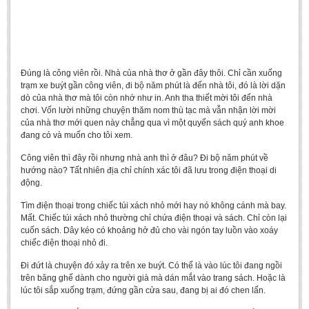
Undergraduate: Regular Degree
Undergraduate: Honor Degree
Postgraduate
Đúng là
công viên rồi. Nhà của nhà thơ ở gần đây thôi. Chỉ cần xuống
LITERARY WRITINGS & TRANSLATING
trạm xe buýt gần công viên, đi bộ năm phút là đến nhà tôi, đó là lời dặn
dò của nhà thơ mà tôi còn nhớ như in. Anh tha thiết mời tôi đến nhà
RESEARCH
chơi. Vốn lười những chuyện thăm nom thù tạc mà vẫn nhận lời mời
của nhà thơ mới quen này chẳng qua vì một quyển sách quý anh khoe
Sinology & Nom
đang có và muốn cho tôi xem.
Linguistics
Công viên thì đây rồi nhưng nhà anh thì ở đâu? Đi bộ năm phút về
hướng nào? Tất nhiên địa chỉ chính xác tôi đã lưu trong điện thoại di
Vietnamese Folk Culture
động.
Literary Theory & Criticism
Tìm điện thoại trong chiếc túi xách nhỏ mới hay nó không cánh mà bay.
Vietnamese Literature
Mất. Chiếc túi xách nhỏ thường chỉ chứa điện thoại và sách. Chỉ còn lại
cuốn sách. Dây kéo có khoảng hở đủ cho vài ngón tay luồn vào xoáy
Foreign Literatures & Comparative Literature
chiếc điện thoại nhỏ đi.
Theater and Film
Đi đứt là chuyện đó xảy ra trên xe buýt. Có thể là vào lúc tôi đang ngồi
trên băng ghế dành cho người già mà dán mắt vào trang sách. Hoặc là
Culture - History - Philosophy
lúc tôi sắp xuống trạm, đứng gần cửa sau, đang bị ai đó chen lấn.
Education