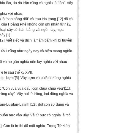
ĩa lăn, do đó trăn cũng có nghĩa là “lăn”. Vậy
nghĩa với nhau.
là “san bằng đất” và trau tria trong [12] đã có
5] của Hoàng Phê không còn ghi nhận từ này.
t loại cây có thân bằng vài ngón tay, mọc
ầy [1].
], viết siếc và dịch là “lẩm bẩm khi bị truyền
kỷ XVII cũng như ngày nay và hiện mang nghĩa
ội và hè gần nghĩa nên láy nghĩa với nhau
e lệ sau thế kỷ XVII.
 bịp; bợm”[5]. Vậy bợm và bải/bãi đồng nghĩa
: “Con vua vua dấu; con chúa chúa yêu”[11].
ồng cây”. Vậy hai từ trồng, trọt đồng nghĩa và
am-Lusitan-Latinh [12], dột còn sử dụng và
 buồn bực vào đây. Và từ bực có nghĩa là “có
 Còn từ tơ thì đã mất nghĩa. Trong Từ điển