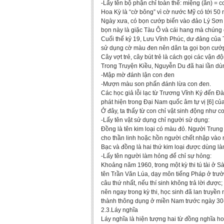
-Lấy tên bộ phận chỉ toàn thể: miệng (ăn) = c
Hoa Kỳ là “cờ bông” vì cờ nước Mỹ có tới 50 
Ngày xưa, có bọn cướp biển vào đảo Lý Sơn 
bọn này là giặc Tàu Ô và cái hang mà chúng
Cuối thế kỷ 19, Lưu Vĩnh Phúc, dư đảng của
sử dụng cờ màu đen nên dân ta gọi bọn cướp
Cây vợt trẻ, cây bút trẻ là cách gọi các vận đ
Trong Truyện Kiều, Nguyễn Du đã hai lần dùn
-Mập mờ đánh lận con đen
-Mượn màu son phấn đánh lừa con đen.
Các học giả lỗi lạc từ Trương Vĩnh Ký đến Đà
phát hiện trong Đại Nam quốc âm tự vị [6] của 
Ở đây, ta thấy từ con chỉ vật sinh động như c
-Lấy tên vật sử dụng chỉ người sử dụng:
Đồng là tên kim loại có màu đỏ. Người Trung
cho thần linh hoặc hồn người chết nhập vào m
Bạc và đồng là hai thứ kim loại được dùng làm
-Lấy tên người làm hỏng để chỉ sự hỏng:
Khoảng năm 1960, trong một kỳ thi tú tài ở S
tên Trần Văn Lúa, dạy môn tiếng Pháp ở trườ
câu thứ nhất, nếu thí sinh không trả lời được
nên ngay trong kỳ thi, học sinh đã lan truyền 
thành thông dụng ở miền Nam trước ngày 30
2.3.Láy nghĩa
Láy nghĩa là hiện tượng hai từ đồng nghĩa h