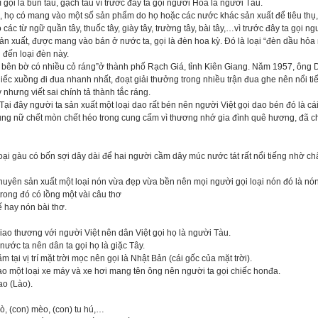
 gọi là bún tàu, gạch tàu vì trước đây ta gọi người Hoa là người Tàu.
 họ có mang vào một số sản phẩm do họ hoặc các nước khác sản xuất để tiêu thụ
các từ ngữ quần tây, thuốc tây, giày tây, trường tây, bài tây,…vì trước đây ta gọi n
 xuất, được mang vào bán ở nước ta, gọi là đèn hoa kỳ. Đó là loại “đèn dầu hỏa nh
đến loại đèn này.
hai bên bờ có nhiều cỏ ráng”ở thành phố Rạch Giá, tỉnh Kiên Giang. Năm 1957, ô
hiếc xuồng đi đua nhanh nhất, đoạt giải thưởng trong nhiều trận đua ghe nên nổi t
nhưng viết sai chính tả thành tắc ráng.
ại đây người ta sản xuất một loại dao rất bén nên người Việt gọi dao bén đó là c
ng nữ chết mòn chết héo trong cung cấm vì thương nhớ gia đình quê hương, đã ch
oại gàu có bốn sợi dây dài để hai người cầm dây múc nước tát rất nổi tiếng nhờ chất
huyên sản xuất một loại nón vừa đẹp vừa bền nên mọi người gọi loại nón đó là nón
trong đó có lồng một vài câu thơ
 hay nón bài thơ.
iao thương với người Việt nên dân Việt gọi họ là người Tàu.
ớc ta nên dân ta gọi họ là giặc Tây.
ại vị trí mặt trời mọc nên gọi là Nhật Bản (cái gốc của mặt trời).
ạo một loại xe máy và xe hơi mang tên ông nên người ta gọi chiếc honđa.
ao (Lào).
bò, (con) mèo, (con) tu hú,…