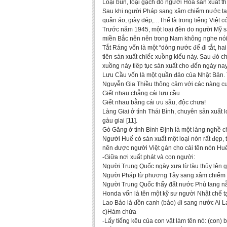
Loại bún, loại gạch do người Hoa sản xuất thì
Sau khi người Pháp sang xâm chiếm nước ta,
quần áo, giày dép,…Thế là trong tiếng Việt có 
Trước năm 1945, một loại đèn do người Mỹ sản
miền Bắc nên nên trong Nam không nghe nói 
Tắt Ráng vốn là một “dòng nước để đi tắt, 
tiên sản xuất chiếc xuồng kiểu này. Sau đó c
xuồng này tiêp tục sản xuất cho đến ngày nay 
Lưu Cầu vốn là một quần đảo của Nhật Bản. T
Nguyễn Gia Thiều thông cảm với các nàng cu
Giết nhau chẳng cái lưu cầu
Giết nhau bằng cái ưu sầu, độc chưa!
Làng Giai ở tỉnh Thái Bình, chuyên sản xuất l
gàu giai [11].
Gò Găng ở tỉnh Bình Định là một làng nghề c
Người Huế có sản xuất một loại nón rất đẹp, 
nên được người Việt gán cho cái tên nón Huế
-Giữa nơi xuất phát và con người:
Người Trung Quốc ngày xưa từ tàu thủy lên g
Người Pháp từ phương Tây sang xâm chiếm nư
Người Trung Quốc thấy đất nước Phù tang nằm t
Honda vốn là tên một kỹ sư người Nhật chế t
Lao Bảo là đồn canh (bảo) đi sang nước Ai L
c)Hàm chứa
-Lấy tiếng kêu của con vật làm tên nó: (con) 