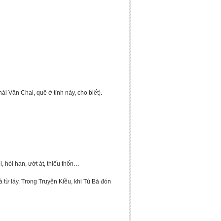
ái Văn Chai, quê ở tỉnh này, cho biết).
, hỏi han, ướt át, thiếu thốn…
là từ láy. Trong Truyện Kiều, khi Tú Bà đón