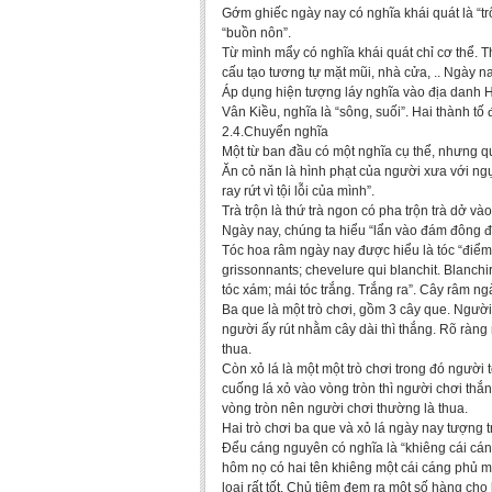
Gớm ghiếc ngày nay có nghĩa khái quát là “tr
“buồn nôn”.
Từ mình mẩy có nghĩa khái quát chỉ cơ thể. Th
cấu tạo tương tự mặt mũi, nhà cửa, .. Ngày nay
Áp dụng hiện tượng láy nghĩa vào địa danh Hà 
Vân Kiều, nghĩa là “sông, suối”. Hai thành tố 
2.4.Chuyển nghĩa
Một từ ban đầu có một nghĩa cụ thể, nhưng qu
Ăn cỏ năn là hình phạt của người xưa với ngụ
ray rứt vì tội lỗi của mình”.
Trà trộn là thứ trà ngon có pha trộn trà dở và
Ngày nay, chúng ta hiểu “lẩn vào đám đông để 
Tóc hoa râm ngày nay được hiểu là tóc “điểm
grissonnants; chevelure qui blanchit. Blanchi
tóc xám; mái tóc trắng. Trắng ra”. Cây râm 
Ba que là một trò chơi, gồm 3 cây que. Người
người ấy rút nhằm cây dài thì thắng. Rõ ràng
thua.
Còn xỏ lá là một một trò chơi trong đó người
cuống lá xỏ vào vòng tròn thì người chơi thắn
vòng tròn nên người chơi thường là thua.
Hai trò chơi ba que và xỏ lá ngày nay tượng t
Đểu cáng nguyên có nghĩa là “khiêng cái cáng
hôm nọ có hai tên khiêng một cái cáng phủ m
loại rất tốt. Chủ tiệm đem ra một số hàng c