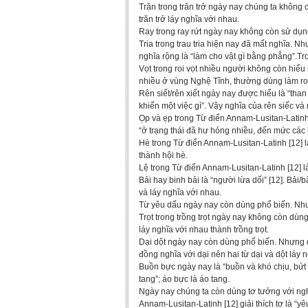
Trăn trong trăn trở ngày nay chúng ta không c
trăn trở láy nghĩa với nhau.
Ray trong ray rứt ngày nay không còn sử dụng.
Tria trong trau tria hiện nay đã mất nghĩa. Như
nghĩa rộng là “làm cho vật gì bằng phẳng”.Tr
Vọt trong roi vọt nhiều người không còn hiểu n
nhiều ở vùng Nghệ Tĩnh, thường dùng làm roi.
Rên siết/rên xiết ngày nay được hiểu là “than 
khiến một việc gì”. Vậy nghĩa của rên siếc và
Ọp và ẹp trong Từ điển Annam-Lusitan-Latinh 
“ở trạng thái đã hư hỏng nhiều, đến mức các 
Hè trong Từ điển Annam-Lusitan-Latinh [12] l
thành hội hè.
Lệ trong Từ điển Annam-Lusitan-Latinh [12] là 
Bải hay binh bải là “người lừa dối” [12]. Bả
và láy nghĩa với nhau.
Từ yêu dấu ngày nay còn dùng phổ biến. Nhưng
Trọt trong trồng trọt ngày nay không còn dùng
láy nghĩa với nhau thành trồng trọt.
Dại dột ngày nay còn dùng phổ biến. Nhưng d
đồng nghĩa với dại nên hai từ dại và dột láy 
Buồn bực ngày nay là “buồn và khó chịu, bứt r
tang”; áo bực là áo tang.
Ngày nay chúng ta còn dùng tơ tưởng với ngh
Annam-Lusitan-Latinh [12] giải thích tơ là “yê