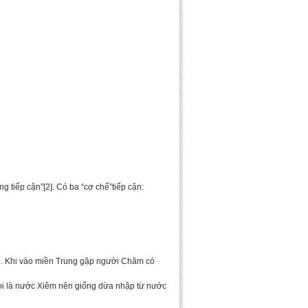
g tiếp cận”[2]. Có ba “cơ chế”tiếp cận:
ăn. Khi vào miền Trung gặp người Chăm có
gọi là nước Xiêm nên giống dừa nhập từ nước