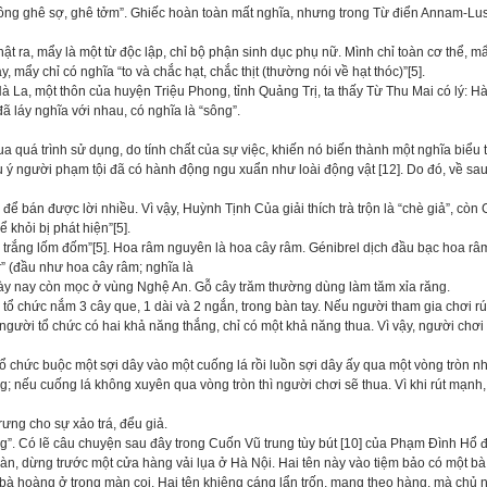
ông ghê sợ, ghê tởm”. Ghiếc hoàn toàn mất nghĩa, nhưng trong Từ điển Annam-Lusita
ật ra, mẩy là một từ độc lập, chỉ bộ phận sinh dục phụ nữ. Mình chỉ toàn cơ thể, m
, mẩy chỉ có nghĩa “to và chắc hạt, chắc thịt (thường nói về hạt thóc)”[5].
La, một thôn của huyện Triệu Phong, tỉnh Quảng Trị, ta thấy Từ Thu Mai có lý: Hà l
đã láy nghĩa với nhau, có nghĩa là “sông”.
a quá trình sử dụng, do tính chất của sự việc, khiến nó biến thành một nghĩa biểu 
 ý người phạm tội đã có hành động ngu xuẩn như loài động vật [12]. Do đó, về sau
o để bán được lời nhiều. Vì vậy, Huỳnh Tịnh Của giải thích trà trộn là “chè giả”, còn 
khỏi bị phát hiện”[5].
 trắng lốm đốm”[5]. Hoa râm nguyên là hoa cây râm. Génibrel dịch đầu bạc hoa râm
r” (đầu như hoa cây râm; nghĩa là
ngày nay còn mọc ở vùng Nghệ An. Gỗ cây trăm thường dùng làm tăm xỉa răng.
 tổ chức nắm 3 cây que, 1 dài và 2 ngắn, trong bàn tay. Nếu người tham gia chơi rú
 người tổ chức có hai khả năng thắng, chỉ có một khả năng thua. Vì vậy, người chơi
 tổ chức buộc một sợi dây vào một cuống lá rồi luồn sợi dây ấy qua một vòng tròn
g; nếu cuống lá không xuyên qua vòng tròn thì người chơi sẽ thua. Vì khi rút mạnh,
rưng cho sự xảo trá, đểu giả.
”. Có lẽ câu chuyện sau đây trong Cuốn Vũ trung tùy bút [10] của Phạm Đình Hổ đã
àn, dừng trước một cửa hàng vải lụa ở Hà Nội. Hai tên này vào tiệm bảo có một 
ho bà hoàng ở trong màn coi. Hai tên khiêng cáng lẩn trốn, mang theo hàng, mà ch