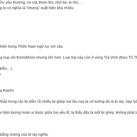
iếm, yêu thương, roi vọt, thơm tho, nhỏ bé, to lớn, …
g le có nghĩa là “nhưng” xuất hiện khá nhiều:
 hiện trong Thiên Nam ngữ lục với câu:
ùng loại với thơm/khóm nhưng lớn hơn. Loại trái này còn ở vùng Trà Vinh (theo TS Th
 kiều…).
.
óa thanh)
hấy trong các từ điển cồ nhiều từ ghép mà lâu nay ta cứ tưởng đó là từ láy: hẹp hòi
Qua hiện tượng hoán vị được giữa hai yếu tố, ta thấy đây là một từ ghép, không phải 
à bằng chứng của từ láy nghĩa.