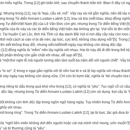
òn hiểu nghĩa. Trong [12] ghi blăn blở, sau chuyển thành trăn trở. Blan ở đây có ngh
 Nhưng trong [12], ray là “kẹp, cấu xé, mổ”. Vậy ray và rứt gần nghĩa, nên đã láy 
ng trong Từ điển Annam-Lusitan-Latinh [12], trau và tria (viết blau, blia) đồng nghĩa 
ong Tự điểnViệt Nam [8] của Lê Văn Đức còn ghi, nhưng trong Từ điển tiếng Việt [
ghĩa của từ này và các từ điển tiếng Việt hiện đại không ghi lại. Vọt vốn là tên mộ
 Tại huyện Can Lộc, tỉnh Hà Tĩnh có địa danh Bãi Vọt vì nơi đây cây này còn mọc đ
thở một cách ai oán vì bị đè nén, áp bức, cực khổ, không chịu đựng nổi”[5]. Trong [12
 rên xiết không thay đổi, nhưng siếc/siết/xiết ngày nay không còn dùng độc lập.
[12] đồng nghĩa là “mềm” nên láy nghĩa với nhau. Hai từ này đã đi đôi trong thế 
bộ phận không còn gắn chặt với nhau, dễ sụp đổ”[5].
à “một thứ nghi lễ mà người lương dân làm suốt ba năm đối với người chết”. Vậy h
“lo sợ”. E trong e ngại gần nghĩa với lệ nên hai từ e và lệ láy nghĩa với nhau thành 
i/bãi này ngày nay không còn dùng nữa. Chỉ còn từ bợm bãi, nghĩa là “kẻ chuyên lừa
 riêng từ dấu trong quá khứ như trong [12], có nghĩa là “yêu”. Tục ngữ cổ có câu
 độc lâp, nhưng trong Từ điển Annam-Lusitan-Latinh [12] còn sử dụng: trọt cây là “tr
ột không còn tính độc lập trong ngôn ngữ hàng ngày. Tuy nhiên trong Từ điển Ann
nghĩa với nhau.
ứt trong lòng”. Trong Từ điển Annam-Lusitan-Latinh [12], tại từ bực, tác giả đưa từ
ĩa “nghĩ liên miên không dứt đến người hoặc cái mà mình nhớ mong, ước muốn”[5].
u” và tơ thương cũng là “yêu”.