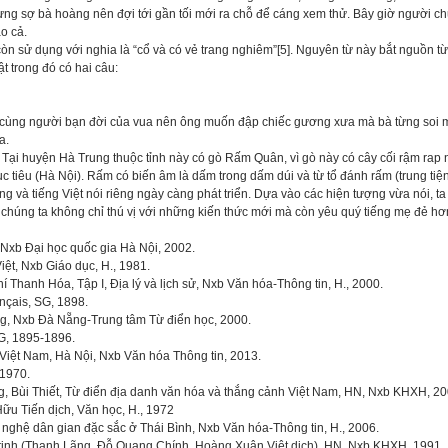
hưng sợ bà hoàng nên đợi tới gần tối mới ra chỗ để cáng xem thử. Bây giờ người c
o cả.
còn sử dụng với nghia là “cổ và có vẻ trang nghiêm”[5]. Nguyên từ này bắt nguồn t
t trong đó có hai câu:
ột cùng người bạn đời của vua nên ông muốn đập chiếc gương xưa mà bà từng soi mặ
a.
. Tại huyện Hà Trung thuộc tỉnh này có gò Rấm Quân, vì gò này có cây cối rậm ra
 tiêu (Hà Nội). Rấm có biến âm là dấm trong dấm dúi và từ tổ đánh rấm (trung tiện)
g và tiếng Việt nói riêng ngày càng phát triển. Dựa vào các hiện tượng vừa nói, ta
 chúng ta không chỉ thú vị với những kiến thức mới mà còn yêu quý tiếng mẹ đẻ hơ
 Nxb Đại học quốc gia Hà Nội, 2002.
ệt, Nxb Giáo dục, H., 1981.
í Thanh Hóa, Tập I, Địa lý và lịch sử, Nxb Văn hóa-Thông tin, H., 2000.
ançais, SG, 1898.
ng, Nxb Đà Nẵng-Trung tâm Từ điển học, 2000.
G, 1895-1896.
Việt Nam, Hà Nội, Nxb Văn hóa Thông tin, 2013.
 1970.
 Bùi Thiết, Từ điển địa danh văn hóa và thắng cảnh Việt Nam, HN, Nxb KHXH, 20
ữu Tiến dịch, Văn học, H., 1972
ghệ dân gian đặc sắc ở Thái Bình, Nxb Văn hóa-Thông tin, H., 2006.
tinh (Thanh Lãng, Đỗ Quang Chính, Hoàng Xuân Việt dịch), HN, Nxb KHXH, 1991.