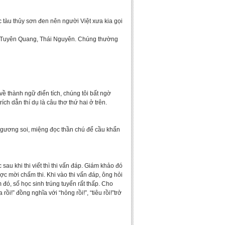
tàu thủy sơn đen nên người Việt xưa kia gọi
ng Tuyên Quang, Thái Nguyên. Chúng thường
ề thành ngữ điển tích, chúng tôi bất ngờ
ích dẫn thí dụ là câu thơ thứ hai ở trên.
m gương soi, miệng đọc thần chú để cầu khẩn
au khi thi viết thì thi vấn đáp. Giám khảo đó
 mời chấm thi. Khi vào thi vấn đáp, ông hỏi
 đó, số học sinh trúng tuyển rất thấp. Cho
ồi!” đồng nghĩa với “hỏng rồi!”, “tiêu rồi!”trở