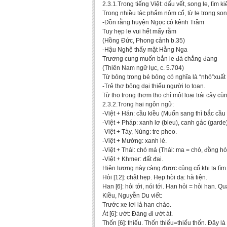
2.3.1.Trong tiếng Việt: dấu vết, song le, tìm k
Trong nhiều tác phẩm nôm cổ, từ le trong son
-Đồn rằng huyện Ngọc có kênh Trầm
Tuy hẹp le vui hết mấy rằm
(Hồng Đức, Phong cảnh b.35)
-Hậu Nghệ thấy mặt Hằng Nga
Trương cung muốn bắn le đà chẳng đang
(Thiên Nam ngữ lục, c. 5.704)
Từ bỏng trong bé bỏng có nghĩa là “nhỏ”xuất
-Trẻ thơ bỏng dại thiếu người lo toan.
Từ tho trong thơm tho chỉ một loại trái cây c
2.3.2.Trong hai ngôn ngữ:
-Việt + Hán: cầu kiều (Muốn sang thì bắc cầu
-Việt + Pháp: xanh lơ (bleu), canh gác (garde)
-Việt + Tày, Nùng: tre pheo.
-Việt + Mường: xanh lè.
-Việt + Thái: chó má (Thái: ma = chó, đồng h
-Việt + Khmer: đất đai.
Hiện tượng này càng được củng cố khi ta tìm t
Hòi [12]: chật hẹp. Hẹp hòi dạ: hà tiện.
Han [6]: hỏi tới, nói tới. Han hỏi = hỏi han. 
Kiều, Nguyễn Du viết:
Trước xe lơi lả han chào.
Át [6]: ướt: Đàng đi ướt át.
Thốn [6]: thiếu. Thốn thiếu=thiếu thốn. Đây l