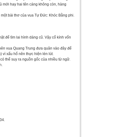
hủ mới hay hai tên cáng không còn, hàng
ừ một bài thơ của vua Tự Đức: Khóc Bằng phi.
t để tìm lai hình dáng cũ. Vậy cổ kính vốn
p nên vua Quang Trung đưa quân vào đây để
 vì xấu hổ nên thực hiện lén lút.
 có thể suy ra nguồn gốc của nhiều từ ngữ.
n.
04.