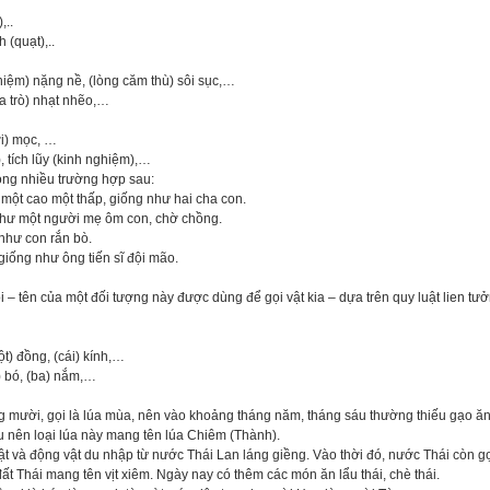
,..
 (quạt),..
nhiệm) nặng nề, (lòng căm thù) sôi sục,…
ha trò) nhạt nhẽo,…
ời) mọc, …
, tích lũy (kinh nghiệm),…
ong nhiều trường hợp sau:
 một cao một thấp, giống như hai cha con.
như một người mẹ ôm con, chờ chồng.
hư con rắn bò.
giống như ông tiến sĩ đội mão.
– tên của một đối tượng này được dùng để gọi vật kia – dựa trên quy luật lien tưởn
t) đồng, (cái) kính,…
) bó, (ba) nắm,…
ng mười, gọi là lúa mùa, nên vào khoảng tháng năm, tháng sáu thường thiếu gạo 
hu nên loại lúa này mang tên lúa Chiêm (Thành).
t và động vật du nhập từ nước Thái Lan láng giềng. Vào thời đó, nước Thái còn 
ất Thái mang tên vịt xiêm. Ngày nay có thêm các món ăn lẩu thái, chè thái.