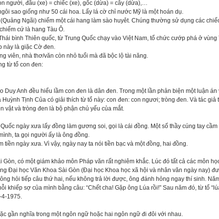
on người, đầu (xe) = chiếc (xe), gốc (dừa) = cây (dừa),…
ngôi sao giống như 50 cái hoa. Lấy lá cờ chỉ nước Mỹ là một hoán dụ.
(Quảng Ngãi) chiếm một cái hang làm sào huyêt. Chúng thường sử dụng các chiếc 
 chiếm cứ là hang Tàu Ô.
 Thái bình Thiên quốc, từ Trung Quốc chạy vào Việt Nam, tổ chức cướp phá ở vù
 này là giặc Cờ đen.
ộng viên, nhà thơ/văn còn nhỏ tuổi mà đã bộc lộ tài năng.
g từ tổ con đen:
o Duy Anh đều hiểu lầm con đen là dân đen. Trong một lần phản biện một luận án v
Huỳnh Tịnh Của có giải thích từ tổ này: con đen: con ngươi; tròng đen. Và tác giả tr
on vật và tròng đen là bộ phận chủ yếu của mắt.
 Quốc ngày xưa lấy đồng làm gương soi, gọi là cái đồng. Một số thầy cúng tay cầ
ình, ta gọi người ấy là ông đồng.
 tiền ngày xưa. Vì vậy, ngày nay ta nói tiền bạc và một đồng, hai đồng.
ài Gòn, có một giám khảo môn Pháp văn rất nghiêm khắc. Lúc đó tất cả các môn học s
ng Đại học Văn Khoa Sài Gòn (Đại học Khoa học xã hội và nhân văn ngày nay) được
; ông hỏi tiếp câu thứ hai, nếu không trả lời được, ông đánh hỏng ngay thí sinh. Năm
nỗi khiếp sợ của mình bằng câu: “Chết cha! Gặp ông Lúa rồi!” Sau năm đó, từ tổ “lúa r
-4-1975.
oặc gần nghĩa trong một ngôn ngữ hoặc hai ngôn ngữ đi đôi với nhau.