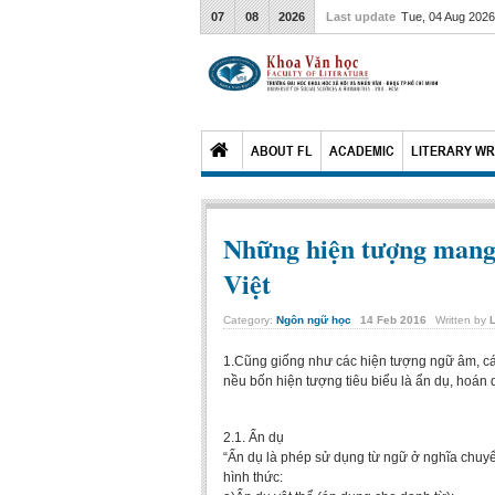
07
08
2026
Last update
Tue, 04 Aug 202
ABOUT FL
ACADEMIC
LITERARY WR
Những hiện tượng mang t
Việt
Category:
Ngôn ngữ học
14
Feb
2016
Written by
1.Cũng giống như các hiện tượng ngữ âm, các
nều bốn hiện tượng tiêu biểu là ẩn dụ, hoán 
2.1. Ẩn dụ
“Ẩn dụ là phép sử dụng từ ngữ ở nghĩa chuyể
hình thức: