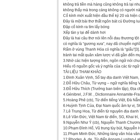
không trả tiền mà hàng cũng không trả lại n
không thấy mà trong cáng không có người nà
Cổ kính mới xuất hiện đầu thế kỷ 20 và hiện 
Đây là một bài thơ thất ngôn bát cú Đường luậ
Đập cổ kính ra tìm lấy bóng
Xếp tàn y lại để dành hơi
Đây là hai câu thơ nói lên nỗi đau thương t
có nghĩa là “gương xưa”, nay đã chuyển nghĩ
Rấm ở vùng Thanh Hóa có nghĩa là “giấu”[3]
tránh tai mắt quân xâm lược vì đã gần đến mục
3.Nhờ các hiện tượng trên, ngôn ngữ nói chun
Hiểu rõ nguồn gốc và ý nghĩa của các từ ngữ
TÀI LIỆU THAM KHẢO
1.Đinh Xuân Vịnh, Sổ tay địa danh Việt Nam,
2.Đỗ Hữu Châu, Từ vựng – ngữ nghĩa tiếng Vi
3.Đỗ Hữu Thích (Trưởng ban biên tập), Địa ch
4.Génibrel, J.F.M. , Dictionnaire Annamite-Fr
5.Hoàng Phê (cb), Từ điển tiếng Việt, Đà Nẵ
6.Huỳnh Tịnh Của, Đại Nam quốc âm tự vị, S
7.Lê Trung Hoa, Từ điển từ nguyên địa danh 
8.Lê Văn Đức, Việt Nam từ điển, SG, Khai trí,
9.Nguyễn Như Ý (cb), Nguyễn Thanh Chương,
10.Phạm Đình Hổ, Vũ trung tùy bút, Nguyễn H
11.Phạm Minh Đức, Những làng văn hóa văn n
12.Rhodes, A. de, Từ điển Annam-Lusitan-La