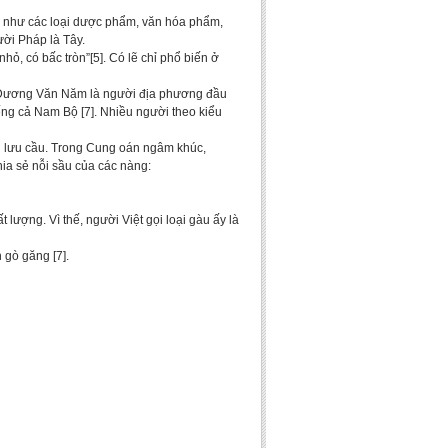
, như các loại dược phẩm, văn hóa phẩm,
gười Pháp là Tây.
ỏ, có bấc tròn”[5]. Có lẽ chỉ phổ biến ở
ng Dương Văn Năm là người địa phương đầu
iếng cả Nam Bộ [7]. Nhiều người theo kiểu
ái lưu cầu. Trong Cung oán ngâm khúc,
ia sẻ nỗi sầu của các nàng:
 lượng. Vì thế, người Việt gọi loại gàu ấy là
 gò găng [7].