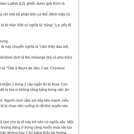
n-Latinh [12], ghiếc được giải thích là
ẩy chỉ một bộ phận trên cơ thể. Mình mẩy có
à từ Hán Việt có nghĩa là “sông”; La: yếu tố
trưng.
 từ này chuyển nghĩa là “cảm thấy đau xót,
Génibrel dịch là thé mélangé (trà có pha trộn).
 là “Tête à fleurs de râm; Cad. Cheveux
t nhằm 1 trong 2 cây ngắn thì bị thua. Còn
 đã bị lừa vì không công bằng trong việc ăn
 nhỏ. Người chơi cầm sợi dây kéo mạnh, nếu
 lá bị chao nên cuống lá rất khó xuyên vào
 làm cho từ tổ này trở nên có nghĩa xấu. Một
bà hoàng đang ở trong cáng muốn mua vải lụa
ủ nhân không hay. Chủ hàng thấy bà hoàng