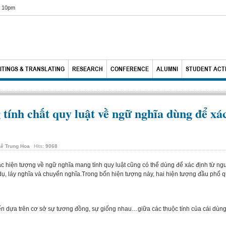
6 10pm
ITINGS & TRANSLATING
RESEARCH
CONFERENCE
ALUMNI
STUDENT ACTI
ính chất quy luật về ngữ nghĩa dùng để xác
Lê Trung Hoa
Hits:
9068
 hiện tượng về ngữ nghĩa mang tính quy luật cũng có thể dùng để xác định từ nguyê
dụ, láy nghĩa và chuyển nghĩa.Trong bốn hiện tượng này, hai hiện tượng đầu phổ q
n dựa trên cơ sở sự tương đồng, sự giống nhau…giữa các thuộc tính của cái dùng 