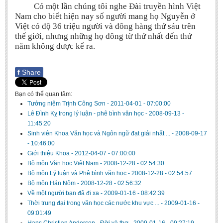
Có một lần chúng tôi nghe Đài truyền hình Việt
Literature Club
Nam cho biết hiện nay số người mang họ Nguyễn ở
Calligraphy Club
Việt có độ 36 triệu người và đông hàng thứ sáu trên
thế giới, nhưng những họ đông từ thứ nhất đến thứ
năm không được kể ra.
f
Share
Bạn có thể quan tâm:
Tưởng niệm Trịnh Công Sơn
-
2011-04-01 - 07:00:00
Lê Đình Kỵ trong lý luận - phê bình văn học
-
2008-09-13 -
11:45:20
Sinh viên Khoa Văn học và Ngôn ngữ đạt giải nhất ...
-
2008-09-17
- 10:46:00
Giới thiệu Khoa
-
2012-04-07 - 07:00:00
Bộ môn Văn học Việt Nam
-
2008-12-28 - 02:54:30
Bộ môn Lý luận và Phê bình văn học
-
2008-12-28 - 02:54:57
Bộ môn Hán Nôm
-
2008-12-28 - 02:56:32
Về một người bạn đã đi xa
-
2009-01-16 - 08:42:39
Thời trung đại trong văn học các nước khu vực ...
-
2009-01-16 -
09:01:49