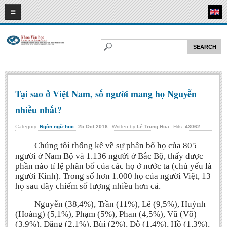
07
08
2026
HOME
ABOUT FL
Faculty of Literature
Departments
Tại sao ở Việt Nam, số người mang họ Nguyễn
Department of Vietnamese Literature
nhiều nhất?
Department of Literary Theory and Criticism
Category:
Ngôn ngữ học
25
Oct
2016
Written by
Lê Trung Hoa
Hits:
43062
Department of Foreign Literatures and Comparative Literature
Chúng tôi thống kê về sự phân bố họ của 805
Department of Sinology-Nom Studies
người ở Nam Bộ và 1.136 người ở Bắc Bộ, thấy được
phần nào tỉ lệ phân bố của các họ ở nước ta (chủ yếu là
Department of Arts Studies
người Kinh). Trong số hơn 1.000 họ của người Việt, 13
Center of Sinology and Nom Studies
họ sau đây chiếm số lượng nhiều hơn cả.
Images - Events
Nguyễn (38,4%), Trần (11%), Lê (9,5%), Huỳnh
(Hoàng) (5,1%), Phạm (5%), Phan (4,5%), Vũ (Võ)
ACADEMIC
(3,9%), Đặng (2,1%), Bùi (2%), Đỗ (1,4%), Hồ (1,3%),