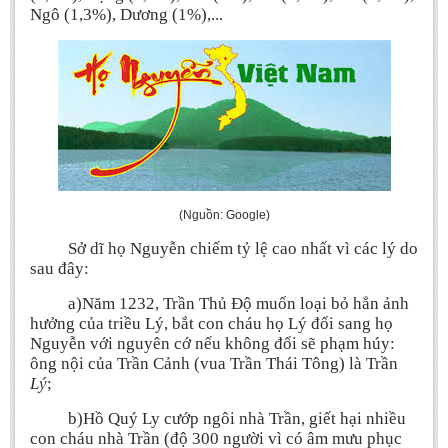
Ngô (1,3%), Dương (1%),...
Undergraduate: Regular Degree
Undergraduate: Honor Degree
Postgraduate
LITERARY WRITINGS & TRANSLATING
RESEARCH
Sinology & Nom
(Nguồn: Google)
Linguistics
Sở dĩ họ Nguyễn chiếm tỷ lệ cao nhất vì các lý do
Vietnamese Folk Culture
sau đây:
Literary Theory & Criticism
a)Năm 1232, Trần Thủ Độ muốn loại bỏ hẳn ảnh
Vietnamese Literature
h
ưở
ng của triều Lý, bắt con cháu họ Lý đổi sang họ
Nguyễn với nguyên cớ nếu không đổi sẽ phạm húy:
Foreign Literatures & Comparative Literature
ông nội của Trần Cảnh (vua Trần Thái Tông) là Trần
Theater and Film
Lý
;
Culture - History - Philosophy
b)Hồ Quý Ly cướp ngôi nhà Trần, giết hại nhiều
Education
con cháu nhà Trần (độ 300 người vì có âm mưu phục