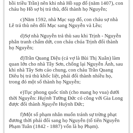
hồi triều Trần) nên khi nhà Hồ sụp đổ (năm 1407), con
BA, MA, PhD. Theses
cháu họ Hồ sợ bị trả thù, đổi thành họ Nguyễn;
CONFERENCE
c)Năm 1592, nhà Mạc sụp đổ, con cháu sợ nhà
Lê trả thù nên đổi Mạc sang Nguyễn và Lều;
Studies on Vietnamese and Korean Literature and Films
d)Sợ nhà Nguyễn trả thù sau khi Trịnh - Nguyễn
Modernization process in Japanese literature and in the literatures of
phân tranh chấm dứt, con cháu chúa Trịnh đổi thành
East-Asian region
họ Nguyễn;
Studies on Sinology & Nom
đ)Trần Quang Diệu (cả vợ là Bùi Thị Xuân) làm
Vietnamese and Japanese Literature Viewed from an East Asian
quan lớn cho nhà Tây Sơn, chống lại Nguyễn Ánh, sau
Perspective
khi nhà Tây Sơn cáo chung, con cháu Trần Quang
Diêu bị trả thù khốc liệt, phải đổi thành nhiều họ,
To Build a Standard Orthography in Schools and the Media
trong đó một số thành họ Nguyễn;
80 Years of New Poetry and the Self-Reliant Literary Group
e)Tục phong quốc tính (cho mang họ vua) dưới
ALUMNI
thời Nguyễn:
Huỳnh
Tường Đức có công với Gia Long
được đổi thành
Nguyễn
Huỳnh Đức;
Alumni Association
f)Một số phạm nhân muốn tránh sự trừng phạt
Scholarship Fund
đương thời phải đổi sang họ Nguyễn (tổ tiên Nguyễn
Phạm Tuân (1842 - 1887) vốn là họ Phạm).
STUDENT ACTIVITIES