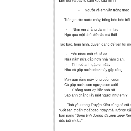
Mời gọi và bày tỏ cảm xúc của mình
- Người về em vẫn trông theo
Trông nước nuớc chảy, trông bèo bèo trôi
- Nhìn em chẳng dám nhìn lâu
Ngó qua một chút đỡ sầu mà thôi.
Táo bạo, hóm hỉnh, duyên dáng để tiến tới m
- Yêu nhau một cái lá đa
Nửa nằm nửa đắp hơn nhà năm gian.
- Tình cờ anh gặp em đây
Như cá gặp nước như mây gặp rồng.
Mây gặp rồng mây lồng cuồn cuộn
Cá gặp nước con ngược con xuôi.
Chồng nam vợ Bắc anh ơi!
Sao anh chẳng lấy một người như em ?
Tình yêu trong Truyện Kiều cũng có cái d
“
Gót sen thoăn thoắt dạo ngay mái tường/ X
bản năng “
Sóng tình dường đã xiêu xiêu/ Xem
đền bồi có khi
”…