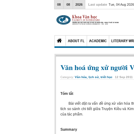
08
08
2026
Last update
Tue, 04 Aug 202
ABOUT FL
ACADEMIC
LITERARY WR
Văn hoá ứng xử người V
Category:
Văn hóa, lịch sử, triết học
12
Sep
2011
Tóm tắt
Bài viết đặt ra vấn đề ứng xử văn hóa theo
tích so sánh chi tiết giữa Truyện Kiều và K
của tác phẩm.
Summary