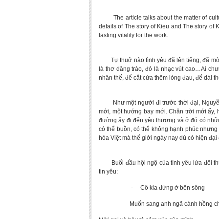
The article talks about the matter of cultu
details of The story of Kieu and The story of
lasting vitality for the work.
Tự thuở nào tình yêu đã lên tiếng, đã mời 
là thơ dâng trào, đó là nhạc vút cao…Ai chư
nhân thế, để cắt cứa thêm lòng đau, để dài t
Như một người đi trước thời đại, Nguyễn D
mới, một hướng bay mới. Chân trời mới ấy,
đường ấy đi đến yêu thương và ở đó có nhữn
có thể buồn, có thể không hạnh phúc nhưng 
hóa Việt mà thế giới ngày nay dù có hiện đại
Buổi đầu hội ngộ của tình yêu lứa đôi thườ
tin yêu:
- Cô kia đứng ở bên sông
Muốn sang anh ngã cành hồng ch