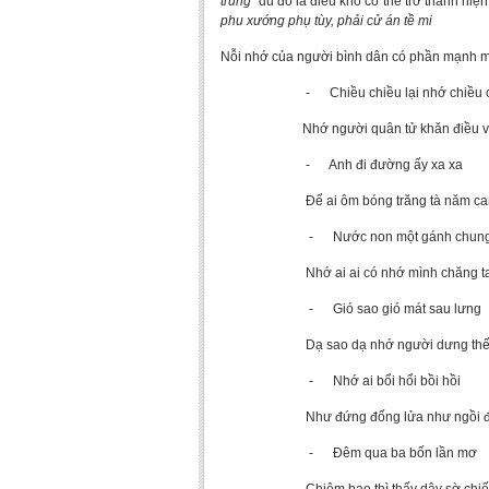
trùng”
dù đó là điều khó có thể trở thành hi
phu xướng phụ tùy, phải cử án tề mi
Nỗi nhớ của người bình dân có phần mạnh m
- Chiều chiều lại nhớ chiều c
Nhớ người quân tử khăn điều vắt
- Anh đi đường ấy xa xa
Để ai ôm bóng trăng tà năm ca
- Nước non một gánh chung t
Nhớ ai ai có nhớ mình chăng t
- Gió sao gió mát sau lưng
Dạ sao dạ nhớ người dưng thế 
- Nhớ ai bổi hổi bồi hồi
Như đứng đống lửa như ngồi đố
- Đêm qua ba bốn lần mơ