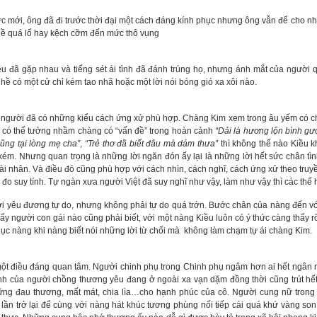
ới, ông đã đi trước thời đại một cách đáng kính phục nhưng ông vẫn để cho nhâ
 hề quá lố hay kệch cỡm đến mức thô vụng
đã gặp nhau và tiếng sét ái tình đã đánh trúng họ, nhưng ánh mắt của người q
 hề có một cử chỉ kém tao nhã hoặc một lời nói bóng gió xa xôi nào.
ười đã có những kiểu cách ứng xử phù hợp. Chàng Kim xem trong âu yếm có chiều 
ta có thể tưởng nhầm chàng có “vấn đề” trong hoàn cảnh
“Dải là hương lộn bình g
ũng tại lòng mẹ cha”
,
“Trẻ thơ đã biết đâu mà dám thưa”
thì không thể nào Kiều 
ém. Nhưng quan trọng là những lời ngăn đón ấy lại là những lời hết sức chân tìn
 nhân. Và điều đó cũng phù hợp với cách nhìn, cách nghĩ, cách ứng xử theo truyề
đo suy tính. Tự ngàn xưa người Việt đã suy nghĩ như vậy, làm như vậy thì các thế
 đương tự do, nhưng không phải tự do quá trớn. Bước chân của nàng đến với t
ìn ấy người con gái nào cũng phải biết, với một nàng Kiều luôn có ý thức càng thấy
ục nàng khi nàng biết nói những lời từ chối mà không làm chạm tự ái chàng Kim.
điều đáng quan tâm. Người chinh phụ trong Chinh phụ ngâm hơn ai hết ngân nga
ảnh của người chồng thương yêu đang ở ngoài xa vạn dặm đồng thời cũng trút hế
ững đau thương, mất mát, chia lìa…cho hạnh phúc của cô. Người cung nữ tr
lần trở lại để cùng với nàng hát khúc tương phùng nối tiếp cái quá khứ vàng so