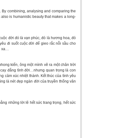
u. By combining, analysing and comparing the
s also is humanistic beauty that makes a long-
uộc đời đó là vạn phúc, đó là hương hoa, đó
yêu đi suốt cuộc đời để gieo rắc nỗi sầu cho
ng xa…
ong kiến, ông một mình vẽ ra một chân trời
 cay đắng tình đời…nhưng quan trọng là con
 cảm xúc nhiệt thành. Kết thúc của tình yêu
ng là nét đẹp ngàn đời của truyền thống văn
g những lời lẽ hết sức trang trọng, hết sức