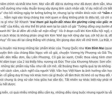
 chỉnh và khắt khe hơn. Mọi vấn đề đặt ra dường như đã được định sẵn, khuôn
hỗ dường như mâu thuẫn trong xây dựng tính cách nhân vật. Ví dụ một số chi tiết:
u
” cho bõ những ngày tơ tưởng tưởng tơ, nhưng lại tự nhiên khóc nức nở
“nằm n
ắc… Nằm ngả vào lòng chàng trai mới quen e rằng không phải là điệu bộ, cử chỉ 
 ra gì như Sở Khanh “
trai tham gái luyến dắt nhau lên giường cùng vào giấc
mất” của Kiều, và như thế thì phải xem lại tư cách cô gái “
Tường đông ong bướm đi
anh thì “
ân ái đêm đó chắc sẽ mặn nồng
”. Và ở đoạn cuối khi Kim Kiều hội ngộ,
ói cách khác là không phản ứng) khi Kim
“khẽ tay nới rộng đai lụa, cởi hộ áo là,
nhụy
” rồi sau đó lại căng thẳng với chàng, lên giọng đạo đức về chữ trinh. Lạ thật
truyện mà trong những tác phẩm khác của Trung Quốc như
Kim Bình Mai
(qua
huyện tình của chàng Bảo Ngọc với cô gái, chuyện Vương Hy Phượng và Giả T
iếc đèn Mẫu đơn, lầu Liên Phượng, Cô gái áo xanh, Chiếc thoa vàng hình ch
chỉ dâm loạn của 2 bà thiếp Nhu nương và Đức Thơ của Khương Nhược Sơn vốn 
những tác phẩm này hầu như rất cởi mở, rất thoáng theo nghĩa quá tự do không có
ới cách cảm, cách nghĩ của người Việt. Văn học Việt Nam ta ảnh hưởng văn họ
ẫn cố gắng duy trì hay nói khác hơn cái gì thuộc về tâm thức thì khó có sự thay đổi.
ói chung là ứng xử văn hóa giữa hai dân tộc. Tất nhiên sự khác biệt này phải nh
u hết được.
ến, có quá nhiều những điều cấm kỵ, những điều ràng buộc nhưng người ta vẫn 