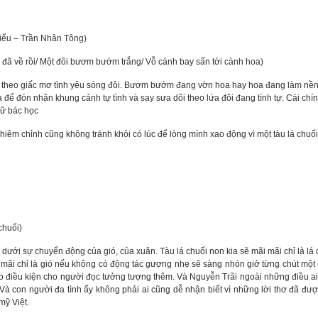
 – Trần Nhân Tông)
đã về rồi/ Một đôi bươm bướm trắng/ Vỗ cánh bay sấn tới cành hoa)
eo giấc mơ tình yêu sóng đôi. Bươm bướm đang vờn hoa hay hoa đang làm nền 
ể đón nhận khung cảnh tự tình và say sưa dõi theo lứa đôi đang tình tự. Cái chín
gữ bác học
chỉnh cũng không tránh khỏi có lúc để lòng mình xao động vì một tàu lá chuối
huối)
dưới sự chuyển động của gió, của xuân. Tàu lá chuối non kia sẽ mãi mãi chỉ là lá 
 mãi chỉ là gió nếu không có động tác gượng nhẹ sẽ sàng nhón giở từng chút một c
ạo điều kiện cho người đọc tưởng tượng thêm. Và Nguyễn Trãi ngoài những điều ai c
. Và con người đa tình ấy không phải ai cũng dễ nhận biết vì những lời thơ đã đ
mỹ Việt.