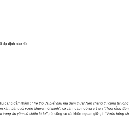
ột dự định nào đó:
ịu dàng đằm thắm : “
Trẻ thơ đã biết đâu mà dám thưa/ Nên chăng thì cũng tại lòn
ăm xăm băng lối vườn khuya một mình”
, có cái ngập ngừng e thẹn “
Thưa rằng đừng
 trong âu yếm có chiều lả lơi
”, rồi cũng có cái khôn ngoan giữ gìn “
Vườn hồng chi