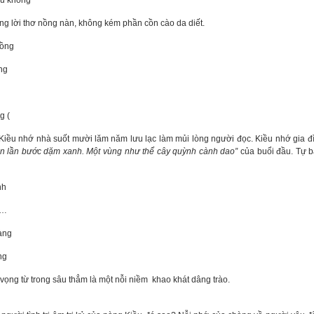
 không
ng lời thơ nồng nàn, không kém phần cồn cào da diết.
ồng
ng
 (
 nhớ nhà suốt mười lăm năm lưu lạc làm mủi lòng người đọc. Kiều nhớ gia đìn
ăn lần bước dặm xanh. Một vùng như thể cây quỳnh cành dao”
của buổi đầu. Tự ba
h
i…
ng
ng
vọng từ trong sâu thẳm là một nỗi niềm khao khát dâng trào.