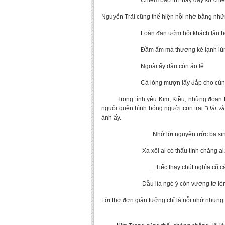
Chiêm bao thì thấy dậy sờ chiếu
Nguyễn Trãi cũng thể hiện nỗi nhớ bằng nhữ
Loàn đan ướm hỏi khách lầu h
Đầm ấm mà thương kẻ lạnh lù
Ngoài ấy dầu còn áo lẻ
Cả lòng mượn lấy đắp cho cùng
Trong tình yêu Kim, Kiều, những đoạn Kiều
nguôi quên hình bóng người con trai
“Hài v
ảnh ấy.
Nhớ lời nguyện ước ba sin
Xa xôi ai có thấu tình chăng a
…Tiếc thay chút nghĩa cũ cà
Dẫu lìa ngó ý còn vương tơ lò
Lời thơ đơn giản tưởng chỉ là nỗi nhớ nhưng 