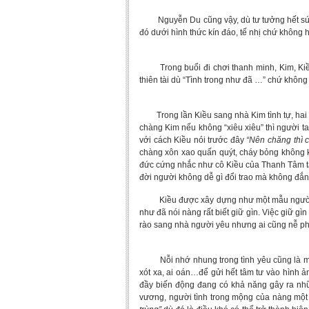
Nguyễn Du cũng vậy, dù tư tưởng hết sức m
đó dưới hình thức kín đáo, tế nhị chứ không
Trong buổi đi chơi thanh minh, Kim, Kiều 
thiên tài dù “Tình trong như đã …” chứ không
Trong lần Kiều sang nhà Kim tình tự, hai ng
chàng Kim nếu không “xiêu xiêu” thì người 
với cách Kiều nói trước đây
“Nên chăng thì c
chàng xôn xao quấn quýt, cháy bỏng không k
đức cứng nhắc như cô Kiều của Thanh Tâm tài
đời người không dễ gì đổi trao mà không đắn 
Kiều được xây dựng như một mẫu người yêu
như đã nói nàng rất biết giữ gìn. Việc giữ g
rào sang nhà người yêu nhưng ai cũng nễ ph
Nỗi nhớ nhung trong tình yêu cũng là một 
xót xa, ai oán…để gửi hết tâm tư vào hình 
đầy biến động đang có khả năng gây ra nh
vương, người tình trong mộng của nàng một 