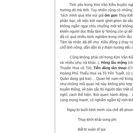
Tình yêu trong Kim Vân Kiều truyện nghiêm
hướng đó mà thôi. Tuy nhiên cũng có những c
“l
ách mình qua khe núi giả
ôm gọn
Thúy Kiề
phận bạc, về việc trời xanh ghét ghen tài s
không ngần ngại chìu chuộng một kẻ không
khiến người đọc thấy tâm lý “không còn gì để 
đã có quá nhiều kinh nghiệm trong chốn lầu x
Tâm tài nhân đã để cho Kiều đồng ý (hay n
chỗ tình nồng, dần dần tỏ ý tham hương tiếc 
Cũng không phải chỉ trong Kim Vân Kiều 
và nhiều phụ nữ khác..),
Hồng lâu mộng
(c
Truyện Hoa cô Tử),
Tiễn đăng tân thoại
(Ch
Hoàng Phủ Thiếu Hoa và Tô Yến Tuyết, cử 
Quân đang giả trai)… Quan hệ nam nữ trong 
như những mối quan hệ này không phù hợp v
truyền thống, về bản sắc thì người dân Việt v
nghĩ, cách thể hiện, thói quen hành động… n
cùng mong manh, có nghiền ngẫm kỹ mới thấ
Ngay từ buổi bình minh của chế độ phong ki
Thụy khởi khải song phi
Bất tri xuân dĩ qui