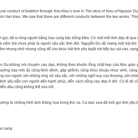
ral conduct of tradition through Kim-Kieu’s love in The story of Kieu of Nguyen D
 Kim Van Kieu. We saw that there are different conducts between the two works. Thi
gọi, đã ru lòng người bằng bao cung bậc bổng trầm. Có một mối tình đẹp đi qua c
a nếm trải chưa phải là người sâu sắc tình đời. Nguyễn Du đã mang một trái tim 
hêm nhung nhớ nhưng cũng để cho khúc hát tình yêu tuyệt vời tiếp tục vút cao, va
u không nói chuyện cao đạo, không theo khuôn lồng chật hẹp của Nho giáo ph
 hướng bay mới ấy cũng lênh đênh, gập ghềnh, cũng khúc khuỷu nhục vinh, cũng
g con người với những ứng xử sâu sắc, với những nghĩ suy cao thượng, với những
tình yêu dẫn con người đến hạnh phúc, đến cách sống cao đẹp ở đời. Có lẽ đó cũ
 đến đâu cũng không thể xóa nổi.
ng là những hình ảnh thăng hoa trong thơ ca. Ca dao xưa đã mời gọi tình yêu bằn
o sang