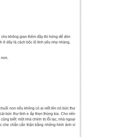
cho không gian thêm đầy thi hứng để đón
h ở đây là cách bộc lộ tình yêu nhẹ nhàng,
 non.
chuối non nếu không có ai viết lên nó bức thư
ái bức thư tình e ấp thẹn thùng kia. Cho nên
ũng biết: một nhà chính trị lỗi lạc, nhà ngoại
ược che chắn cẩn thận bằng những hình ảnh ví