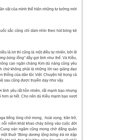
n vật của mình thể hiện những tư tưởng mới
uốc sắc cũng chỉ dám nhìn theo hút bóng kẻ
lả lơi thì cũng là một điều tự nhiên, bởi lẽ
ương bóng lồng”
đầy gợi tình như thế. Và Kiều,
không can ngăn chàng Kim dù nàng cũng yêu
h chứ không phải là những lời rao giảng đạo
n thống của dân tộc Việt. Chuyện hệ trọng cả
 hệ sau cũng được truyền dạy như vậy.
ình yêu rất hồn nhiên, rất mạnh bạo nhưng
 rõ hơn ai hết. Cho nên dù Kiều mạnh bạo vượt
 tiếng lòng chờ mong, hoài vọng, trăn trở,
t nỗi niềm khát khao cháy bỏng vào cuộc đời
ong Cung oán ngâm cũng mong chờ đấng quân
n một thuở
“Bóng dương lộng bóng trà mi trập