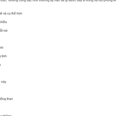
ện thực. Những cung bậc nhớ thương ấy nào dễ gì được bày tỏ trong xã hội phong 
ẽ và cụ thể hơn
hiều
 vai
nh
ình
a
này
ng than