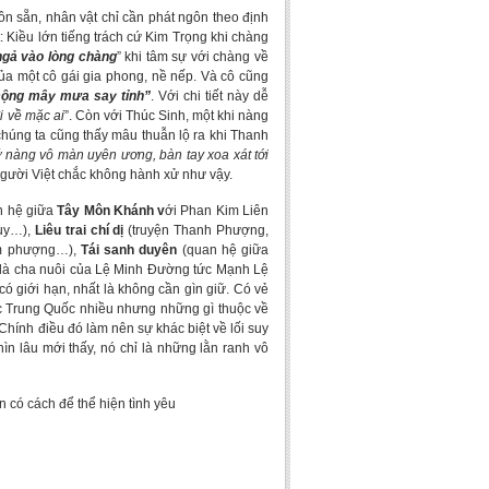
 sẵn, nhân vật chỉ cần phát ngôn theo định
 Kiều lớn tiếng trách cứ Kim Trọng khi chàng
gả vào lòng chàng
” khi tâm sự với chàng về
của một cô gái gia phong, nề nếp. Và cô cũng
 mộng mây mưa say tỉnh”
. Với chi tiết này dễ
 về mặc ai
”. Còn với Thúc Sinh, một khi nàng
 chúng ta cũng thấy mâu thuẫn lộ ra khi Thanh
 đỡ nàng vô màn uyên ương, bàn tay xoa xát tới
, người Việt chắc không hành xử như vậy.
n hệ giữa
Tây Môn Khánh v
ới Phan Kim Liên
hụy…),
Liêu trai chí dị
(truyện Thanh Phượng,
im phượng…),
Tái sanh duyên
(quan hệ giữa
là cha nuôi của Lệ Minh Đường tức Mạnh Lệ
 giới hạn, nhất là không cần gìn giữ. Có vẻ
c Trung Quốc nhiều nhưng những gì thuộc về
 Chính điều đó làm nên sự khác biệt về lối suy
ìn lâu mới thấy, nó chỉ là những lằn ranh vô
có cách để thể hiện tình yêu