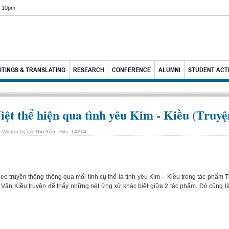
6 10pm
ITINGS & TRANSLATING
RESEARCH
CONFERENCE
ALUMNI
STUDENT ACTI
iệt thể hiện qua tình yêu Kim - Kiều (Truy
Written by
Lê Thu Yến
Hits:
14214
 truyền thống thông qua mối tình cụ thể là tình yêu Kim – Kiều trong tác phẩm
im Vân Kiều truyện để thấy những nét ứng xử khác biệt giữa 2 tác phẩm. Đó cũng 