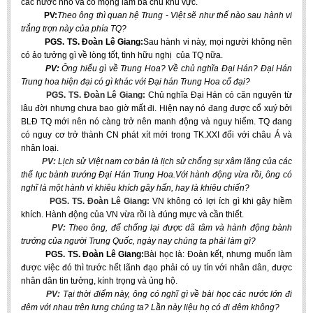
các nước nhỏ và có mộng làm bá chủ khu vực.
Undergraduate: Regular Degree
PV:
Theo ông thì quan hệ Trung - Việt sẽ như thế nào sau hành vi
trắng trợn này của phía TQ?
Undergraduate: Honor Degree
PGS. TS. Đoàn Lê Giang:
Sau hành vi này, mọi người không nên
Postgraduate
có ảo tưởng gì về lòng tốt, tình hữu nghị của TQ nữa.
PV:
Ông hiểu gì về Trung Hoa? Về chủ nghĩa Đại Hán? Đại Hán
LITERARY WRITINGS & TRANSLATING
Trung hoa hiện đại có gì khác với Đại hán Trung Hoa cổ đại?
PGS. TS. Đoàn Lê Giang:
Chủ nghĩa Đại Hán có căn nguyên từ
RESEARCH
lâu đời nhưng chưa bao giờ mất đi. Hiện nay nó đang được cổ xuý bởi
BLĐ TQ mới nên nó càng trở nên manh động và nguy hiểm. TQ đang
Sinology & Nom
có nguy cơ trở thành CN phát xít mới trong TK.XXI đối với châu Á và
nhân loại.
Linguistics
PV:
Lịch sử Việt nam cơ bản là lịch sử chống sự xâm lăng của các
Vietnamese Folk Culture
thế lục bành trướng Đại Hán Trung Hoa.Với hành động vừa rồi, ông có
nghĩ là một hành vi khiêu khích gây hấn, hay là khiêu chiến?
Literary Theory & Criticism
PGS. TS. Đoàn Lê Giang:
VN không có lợi ích gì khi gây hiềm
khích. Hành động của VN vừa rồi là đúng mực và cần thiết.
Vietnamese Literature
PV:
Theo ông, để chống lại được dã tâm và hành động bành
Foreign Literatures & Comparative Literature
trướng của người Trung Quốc, ngày nay chúng ta phải làm gì?
PGS. TS. Đoàn Lê Giang:
Bài học là: Đoàn kết, nhưng muốn làm
Theater and Film
được việc đó thì trước hết lãnh đạo phải có uy tín với nhân dân, được
nhân dân tin tưởng, kính trọng và ủng hộ.
Culture - History - Philosophy
PV:
Tại thời điểm này, ông có nghĩ gì về bài học các nước lớn đi
Education
đêm với nhau trên lưng chúng ta? Lần này liệu họ có đi đêm không?