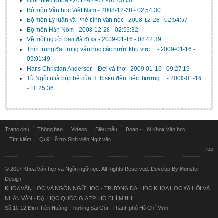
Giới thiệu Khoa
-
2012-04-07 - 07:00:00
Literature Club
Bộ môn Văn học Việt Nam
-
2008-12-28 - 02:54:30
Bộ môn Lý luận và Phê bình văn học
-
2008-12-28 - 02:54:57
Calligraphy Club
Bộ môn Hán Nôm
-
2008-12-28 - 02:56:32
Về một người bạn đã đi xa
-
2009-01-16 - 08:42:39
Thời trung đại trong văn học các nước khu vực ...
-
2009-01-16 -
09:01:49
Hans Christian Andersen - Đời và thơ
-
2009-01-16 - 09:27:19
Từ Ngôi nhà búp bê của H. Ibsen đến Tiếc thương ...
-
2009-01-16
- 10:25:36
Trang chủ
Thông báo
Videos
Biểu mẫu
Đoàn - Hội Khoa Văn học
Tìm kiếm
Quỹ Hỗ trợ Sinh viên Ngữ văn
Top
© 2017 Khoa Văn học và Ngôn ngữ học. All Rights Reserved. Develop By
Monster
Design
KHOA VĂN HỌC VÀ NGÔN NGỮ HỌC - TRƯỜNG ĐẠI HỌC KHOA HỌC XÃ HỘI VÀ
NHÂN VĂN - ĐẠI HỌC QUỐC GIA TP. HỒ CHÍ MINH
Số 10-12 Đinh Tiên Hoàng, Phường Sài Gòn, Thành phố Hồ Chí Minh