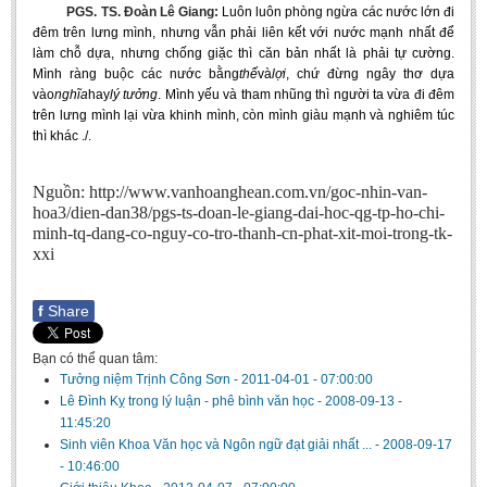
PGS. TS. Đoàn Lê Giang:
Luôn luôn phòng ngừa các nước lớn đi
BA, MA, PhD. Theses
đêm trên lưng mình, nhưng vẫn phải liên kết với nước mạnh nhất để
làm chỗ dựa, nhưng chống giặc thì căn bản nhất là phải tự cường.
CONFERENCE
Mình ràng buộc các nước bằng
thế
và
lợi
, chứ đừng ngây thơ dựa
vào
nghĩa
hay
lý tưởng
. Mình yếu và tham nhũng thì người ta vừa đi đêm
Studies on Vietnamese and Korean Literature and Films
trên lưng mình lại vừa khinh mình, còn mình giàu mạnh và nghiêm túc
Modernization process in Japanese literature and in the literatures of
thì khác ./.
East-Asian region
Studies on Sinology & Nom
Nguồn:
http://www.vanhoanghean.com.vn/goc-nhin-van-
hoa3/dien-dan38/pgs-ts-doan-le-giang-dai-hoc-qg-tp-ho-chi-
Vietnamese and Japanese Literature Viewed from an East Asian
minh-tq-dang-co-nguy-co-tro-thanh-cn-phat-xit-moi-trong-tk-
Perspective
xxi
To Build a Standard Orthography in Schools and the Media
f
Share
80 Years of New Poetry and the Self-Reliant Literary Group
ALUMNI
Bạn có thể quan tâm:
Tưởng niệm Trịnh Công Sơn
-
2011-04-01 - 07:00:00
Alumni Association
Lê Đình Kỵ trong lý luận - phê bình văn học
-
2008-09-13 -
Scholarship Fund
11:45:20
Sinh viên Khoa Văn học và Ngôn ngữ đạt giải nhất ...
-
2008-09-17
STUDENT ACTIVITIES
- 10:46:00