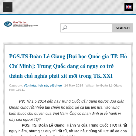
08
08
2026
HOME
ABOUT FL
Faculty of Literature
Departments
PGS.TS Đoàn Lê Giang [Đại học Quốc gia TP. Hồ
Department of Vietnamese Literature
Chí Minh]: Trung Quốc đang có nguy cơ trở
Department of Literary Theory and Criticism
thành chủ nghĩa phát xít mới trong TK.XXI
Department of Foreign Literatures and Comparative Literature
Category:
Văn hóa, lịch sử, triết học
14
May
2014
Written by
Đoàn Lê Giang
Department of Sinology-Nom Studies
Hits:
10611
Department of Arts Studies
PV:
Từ 1.5.2014 đến nay Trung Quốc đã ngang ngược đưa giàn
khoan cùng rất nhiều tàu chiến hộ tống, kể cả tàu tên lửa, vào vùng
Center of Sinology and Nom Studies
biển thuộc chủ quyền của Việt Nam. Ông có nhận định gì về hành vi
Images - Events
này của người TQ?
PGS. TS. Đoàn Lê Giang:
Hành vi của Trung Quốc (TQ) là rất
ACADEMIC
nguy hiểm, nhưng tư duy thì rất cũ, rất lạc hậu: dùng vũ lực để đe doạ