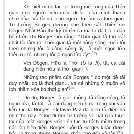
Khi biết mình lạc lối trong mê cung của Thời
gian, con người biến cuộc đi lạc của mình thành
chơi đùa. Và từ đó, con người tự làm ra thời gian.
Tư tưởng Borges dường như theo sát Thiền sự
Dôgen Nhật Bản thế kỷ mười ba mà ta đã trích dẫn
bên trên khi Borges nói rằng : “Thời gian là thứ vật
chất tôi làm ra. Thời gian là một dòng sông cuốn tôi
theo nhưng tôi là dòng sông ấy, là một ngọn lửa
(
thêu rụi tôi nhưng tôi là ngọn lửa ấy”.
[11]
).
Với Dôgen, Hữu là Thời (
U
là
Ji
), tất cả cái
(
đang hiện hữu là thời gian
.
[12]
)
Những tác phẩm của Borges “ có một đề tài
duy nhất, đó là thời gian… và cả những ý muốn vô
(
ích nhằm xóa bỏ thời gian”
.
[13]
)
Do đó, Borges là giấc mộng, là dòng sông, là
ngọn lửa, là tất cả cái đang hiện hữu trong khi vẫn
liên tục là Borges. Octavio Paz đã diễn tả điều đó
như thế này: “Ông đi tìm tư tưởng và bắt gặp thực
tại của một Borges vốn liên tục tự tách mình trong
các lần hiện diện. Borges luôn là Borges khác được
(
bóc ra trong những Borges khác cho đến vô tận”
.
[14]
)