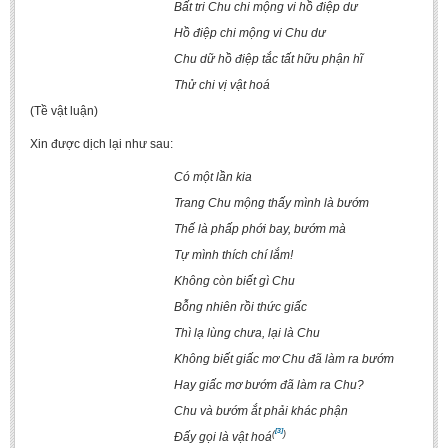
Bất tri Chu chi mộng vi hồ điệp dư
Hồ điệp chi mộng vi Chu dư
Chu
dữ hồ điệp tắc tất hữu phận hĩ
Thử chi vị vật hoá
(Tề vật luận)
Xin được dịch lại như sau:
Có một lần kia
Trang Chu mộng thấy mình là bướm
Thế là phấp phới bay, bướm mà
Tự mình thích chí lắm!
Không còn biết gì Chu
Bỗng nhiên rồi thức giấc
Thì lạ lùng chưa, lại là Chu
Không biết giấc mơ Chu đã làm ra bướm
Hay giấc mơ bướm đã làm ra Chu?
Chu
và bướm ắt phải khác phận
[3]
(
)
Đấy gọi là vật hoá