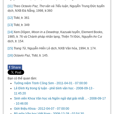
[11]
Theo
Octavio Paz,
Thơ văn và Tiểu luận
, Nguyễn Trung Đức tuyển
dịch, NXB Đà Nẵng, 1998, tr.360
[12]
Tlđd, tr. 361
[13]
Tlđd, tr. 349
[14]
Xem
Dôgen,
Moon in a Dewdrop
, Kazuaki tuyển, Element Books,
1985, tr. 76 và Chánh pháp nhãn tạng, Thiện Trí Đức, Nguyễn An Cư
dịch, tr. 154.
[15]
Trang Tử,
Nguyễn Hiến Lê dịch, NXB Văn hóa, 1994, tr. 174.
[16]
Octavio Paz
, Tlđd, tr. 145.
f
Share
Bạn có thể quan tâm:
Tưởng niệm Trịnh Công Sơn
-
2011-04-01 - 07:00:00
Lê Đình Kỵ trong lý luận - phê bình văn học
-
2008-09-13 -
11:45:20
Sinh viên Khoa Văn học và Ngôn ngữ đạt giải nhất ...
-
2008-09-17
- 10:46:00
Giới thiệu Khoa
-
2012-04-07 - 07:00:00
Bộ môn Văn học Việt Nam
-
2008-12-28 - 02:54:30