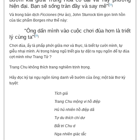
(
hiện đại. Bạn sẽ sống tràn đầy và say mê”
[1]
)
Và trong bản dịch
Ficciones
(Hư ảo), John Sturrock tóm gọn linh hồn
của tác phẩm Borges như thế này:
“Ông dấn mình vào cuộc chơi đùa hơn là triết
(
lý cùng ta”
[2]
)
Chơi đùa, ấy là phấp phới giữa­ mơ và thực, là biết tự cười mình, tự
giễu nhại mình. Ai trong hàng ngũ triết gia tự đặt ra ngụ ngôn để tự đùa
cợt mình như Trang Tử ?
Trang Chu không thích trang nghiêm trịnh trọng.
Hãy đọc kỷ lại ngụ ngôn lừng danh về bướm của ông; một bài thơ kỳ
tuyệt:
Tích giả
Trang Chu mộng vi hồ điệp
Hủ hủ nhiên hồ điệp dã
Tự du thích chí dư
Bất tri Chu d
Nga nhiên giác tắc