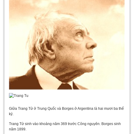
Undergraduate: Regular Degree
Undergraduate: Honor Degree
Postgraduate
LITERARY WRITINGS & TRANSLATING
RESEARCH
Sinology & Nom
Linguistics
Vietnamese Folk Culture
Literary Theory & Criticism
Vietnamese Literature
Foreign Literatures & Comparative Literature
Giữa Trang Tử ở Trung Quốc và Borges ở Argentina là hai mươi ba thế
Theater and Film
kỷ.
Culture - History - Philosophy
Trang Tử sinh vào khoảng năm 369 trước Công nguyên. Borges sinh
năm 1899.
Education