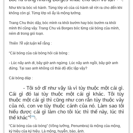
Như khi ta bóc vỏ hành. Từng lớp vỏ của củ hành sẽ rời ra cho đến khi
không còn gì. Từng lớp vỏ ấy là mộng tưởng.
Trang Chu thức dậy, bóc mình ra khỏi bướm hay bóc bướm ra khỏi
mình thì cũng vậy. Trang Chu và Borges bóc từng cái bóng của mình,
ném đi trong gió loạn.
Thiên
Tề vật luận
kể rằng :
“Cái bóng của cái bóng hỏi cái bóng :
- Lúc nãy anh đi, bây giờ anh ngừng. Lúc nãy anh ngồi, bây giờ anh
đứng. Tại sao anh không có thái độ độc lập vậy?
Cái bóng đáp :
- Tôi sở dĩ như vậy là vì tùy thuộc một cái gì.
Cái gì đó lại tùy thuộc một cái gì khác. Tôi tùy
thuộc một cái gì thì cũng như con rắn tùy thuộc vảy
của nó, con ve tùy thuộc cánh của nó. Làm sao tôi
hiểu được cái gì làm cho tôi lúc thì thế này, lúc thì
(
thế khác”
.
[15]
)
“Cái bóng của cái bóng” (Võng lưỡng, Penumbra) là mộng của mộng,
ký hiệu của ký hiệu. Là mộng, huyễn, bào, ảnh.