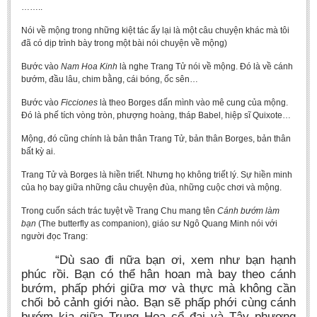
……..
Literature Club
Nói về mộng trong những kiệt tác ấy lại là một câu chuyện khác mà tôi
Calligraphy Club
đã có dịp trình bày trong một bài nói chuyện về mộng)
Bước vào
Nam Hoa Kinh
là nghe Trang Tử nói về mộng. Đó là về cánh
bướm, đầu lâu, chim bằng, cái bóng, ốc sên…
Bước vào
Ficciones
là theo Borges dấn mình vào mê cung của mộng.
Đó là phế tích vòng tròn, phượng hoàng, tháp Babel, hiệp sĩ Quixote…
Mộng, đó cũng chính là bản thân Trang Tử, bản thân Borges, bản thân
bất kỳ ai.
Trang Tử và Borges là hiền triết. Nhưng họ không triết lý. Sự hiền minh
của họ bay giữa những câu chuyện đùa, những cuộc chơi và mộng.
Trong cuốn sách trác tuyệt về Trang Chu mang tên
Cánh bướm làm
bạn
(The butterfly as companion), giáo sư Ngô Quang Minh nói với
người đọc Trang:
“Dù sao đi nữa bạn ơi, xem như bạn hạnh
phúc rồi. Bạn có thể hân hoan mà bay theo cánh
bướm, phấp phới giữa mơ và thực mà không cần
chối bỏ cảnh giới nào. Bạn sẽ phấp phới cùng cánh
bướm kia giữa Trung Hoa cổ đại và Tây phương