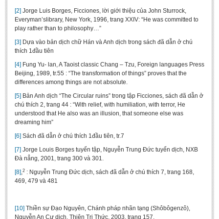
[2]
Jorge Luis Borges, Ficciones, lời giới thiệu của John Sturrock,
Everyman’slibrary, New York, 1996, trang XXIV: “He was committed to
play rather than to philosophy…”
[3]
Dựa vào bản dịch chữ Hán và Anh dịch trong sách đã dẫn ở chú
thích 1đầu tiên
[4]
Fung Yu- lan, A Taoist classic Chang – Tzu, Foreign languages Press
Beijing, 1989, tr.55 : “The transformation of things” proves that the
differences among things are not absolute.
[5]
Bản Anh dịch “The Circular ruins” trong tập Ficciones, sách đã dẫn ở
chú thích 2, trang 44 : “With relief, with humiliation, with terror, He
understood that He also was an illusion, that someone else was
dreaming him”
[6]
Sách đã dẫn ở chú thích 1đầu tiên, tr.7
[7]
Jorge Louis Borges tuyển tập, Nguyễn Trung Đức tuyển dịch, NXB
Đà nẳng, 2001, trang 300 và 301.
2
[8]
,
: Nguyễn Trung Đức dịch, sách đã dẫn ở chú thích 7, trang 168,
469, 479 và 481
[10]
Thiền sự Đạo Nguyên, Chánh pháp nhãn tạng (Shôbôgenzô),
Nguyễn An Cư dịch, Thiện Tri Thức, 2003, trang 157.