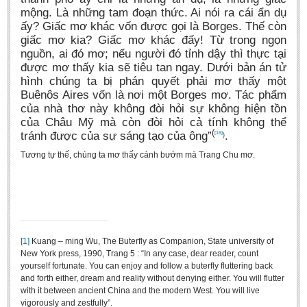
mộng. Là những tam đoạn thức. Ai nói ra cái ẩn dụ
ấy? Giấc mơ khác vốn được gọi là Borges. Thế còn
giấc mơ kia? Giấc mơ khác đấy! Từ trong ngọn
nguồn, ai đó mơ; nếu người đó tỉnh dậy thì thực tại
được mơ thấy kia sẽ tiêu tan ngay. Dưới bản án tử
hình chúng ta bị phán quyết phải mơ thấy một
Buênôs Aires vốn là nơi một Borges mơ. Tác phẩm
của nhà thơ này không đòi hỏi sự không hiện tồn
của Châu Mỹ mà còn đòi hỏi cả tính không thể
(
tránh được của sự sáng tạo của ông”
.
[16]
)
Tương tự thế, chúng ta mơ thấy cánh bướm mà Trang Chu mơ.
[1]
Kuang – ming Wu, The Buterfly as Companion, State university of
New York press, 1990, Trang 5 : “In any case, dear reader, count
yourself fortunate. You can enjoy and follow a buterfly fluttering back
and forth either, dream and reality without denying either. You will flutter
with it between ancient China and the modern West. You will live
vigorously and zestfully”.