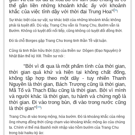
thể gắn liền những khoảnh khắc ấy với khoảnh
(
khắc của việc tỉnh dậy với thời đại Trung Hoa”
[9]
)
Sự khác biệt của sự vật, sự khác biệt của những khoảnh khắc không
phải là tuyệt đối. Dù vậy, Trang Chu vẫn là Trang Chu, Bướm vẫn là
Bướm. Không có tuyệt đối nối tiếp, cũng không có tuyệt đối đồng thời.
Đó là chỗ Borges gặp Trang Chu trong tinh thần Tề vật luận.
Cũng là tinh thần hữu thời (Uji) của thiền sư Dôgen (Đạo Nguyên) ở
Nhật Bản thế kỷ XIII. Thiền sư nói :
“Bởi vì đi qua là một phẩm tính của thời gian,
thời gian quá khứ và hiện tại không chất đống,
không tập hợp theo một dãy - tuy nhiên Thanh
Nguyên là thời gian, Bách Trượng cũng là thời gian,
Mã Tổ và Thạch Đầu cũng là thời gian. Bởi vì mình
và người khác là thời gian, tu hành và chứng ngộ là
thời gian. Đi vào trong bùn, đi vào trong nước cũng
(
là thời gian”
[10]
)
Trang Chu đi vào trong mộng, hóa bướm. Đó là khoảng khắc của riêng
ông nhưng đồng thời cũng chạm vào khoảng khắc mộng ảo của chúng
ta. Chính vì thế mà Bashô mới nhập vào hồm bướm của Trang Chu
trong bài haiku kỳ ảo: