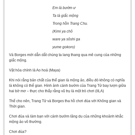
Em là bướm ư
Ta là giấc mộng
Trong hồn Trang Chu.
(Kimi ya chô
ware ya sôshi ga
yume gokoro)
Và Borges mới dẫn dắt chúng ta lang thang qua mê cung của những
giấc mộng.
Vật hóa chính là Ao hoá (Maya)
Khi nói rằng bản chất của thế gian là mộng ảo, điều đó không có nghĩa
là không có thế gian. Hình ảnh cánh bướm của Trang Tử bay lượn giữa
hai bờ mơ – thực cho thấy rằng vũ trụ là một trò chơi (lILA)
Thế cho nên, Trang Tử và Borges tha hồ chơi đùa với Không gian và
Thời gian.
Chơi đùa và làm bạn với cánh bướm lãng du của những khoảnh khắc
mộng ảo vô thường.
Chơi đùa?