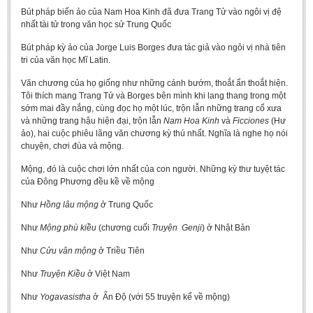
Bút pháp biến ảo của Nam Hoa Kinh đã đưa Trang Tử vào ngôi vị đệ
BA, MA, PhD. Theses
nhất tài tử trong văn học sử Trung Quốc
CONFERENCE
Bút pháp kỳ ảo của Jorge Luis Borges đưa tác giả vào ngôi vị nhà tiên
tri của văn học Mĩ Latin.
Studies on Vietnamese and Korean Literature and Films
Văn chương của họ giống như những cánh bướm, thoắt ẩn thoắt hiện.
Modernization process in Japanese literature and in the literatures of
Tôi thích mang Trang Tử và Borges bên mình khi lang thang trong một
East-Asian region
sớm mai đầy nắng, cùng đọc họ một lúc, trộn lẫn những trang cổ xưa
Studies on Sinology & Nom
và những trang hậu hiện đại, trộn lẫn
Nam Hoa Kinh
và
Ficciones
(Hư
ảo), hai cuộc phiêu lãng văn chương kỳ thú nhất. Nghĩa là nghe họ nói
Vietnamese and Japanese Literature Viewed from an East Asian
chuyện, chơi đùa và mộng.
Perspective
Mộng, đó là cuộc chơi lớn nhất của con người. Những kỳ thư tuyệt tác
To Build a Standard Orthography in Schools and the Media
của Đông Phương đều kề về mộng
80 Years of New Poetry and the Self-Reliant Literary Group
Như
Hồng lâu mộng
ở Trung Quốc
ALUMNI
Như
Mộng phù kiều
(chương cuối
Truyện Genji
) ở Nhật Bản
Alumni Association
Như
Cửu vân mộng
ở Triều Tiên
Scholarship Fund
Như
Truyện Kiều
ở Việt Nam
STUDENT ACTIVITIES
Như
Yogavasistha
ở Ấn Độ (với 55 truyện kể về mộng)