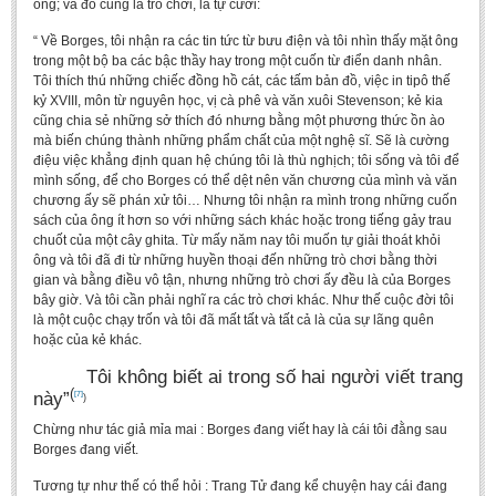
ông; và đó cũng là trò chơi, là tự cười:
“ Về Borges, tôi nhận ra các tin tức từ bưu điện và tôi nhìn thấy mặt ông
trong một bộ ba các bậc thầy hay trong một cuốn từ điển danh nhân.
Tôi thích thú những chiếc đồng hồ cát, các tấm bản đồ, việc in tipô thế
kỷ XVIII, môn từ nguyên học, vị cà phê và văn xuôi Stevenson; kẻ kia
cũng chia sẻ những sở thích đó nhưng bằng một phương thức ồn ào
mà biến chúng thành những phẩm chất của một nghệ sĩ. Sẽ là cường
điệu việc khẳng định quan hệ chúng tôi là thù nghịch; tôi sống và tôi để
mình sống, để cho Borges có thể dệt nên văn chương của mình và văn
chương ấy sẽ phán xử tôi… Nhưng tôi nhận ra mình trong những cuốn
sách của ông ít hơn so với những sách khác hoặc trong tiếng gảy trau
chuốt của một cây ghita. Từ mấy năm nay tôi muốn tự giải thoát khỏi
ông và tôi đã đi từ những huyền thoại đến những trò chơi bằng thời
gian và bằng điều vô tận, nhưng những trò chơi ấy đều là của Borges
bây giờ. Và tôi cần phải nghĩ ra các trò chơi khác. Như thế cuộc đời tôi
là một cuộc chạy trốn và tôi đã mất tất và tất cả là của sự lãng quên
hoặc của kẻ khác.
Tôi không biết ai trong số hai người viết trang
(
này”
[7]
)
Chừng như tác giả mỉa mai : Borges đang viết hay là cái tôi đằng sau
Borges đang viết.
Tương tự như thế có thể hỏi : Trang Tử đang kể chuyện hay cái đang