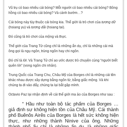
Vũ trụ có bao nhiêu cái bóng? Mỗi người có bao nhiêu cái bóng? Bông
hồng có bao nhiêu cái bóng? Và cánh bướm…?
Cái bóng này tùy thuộc cái bóng kia. Thế giới là trò chơi của
tương dữ
(hsiang yu) và
tương đãi
(hsiang tai).
Đó cũng là trò chơi của mộng và thực.
Thế giới của Trang Tử cũng chỉ là những ẩn dụ, chỉ là những cái mà
ông gọi là ngụ ngôn, trùng ngôn hay chi ngôn.
Đó chỉ là
lời
. Và Trang Tử chỉ ao ước được trò chuyện cùng “người biết
quên lời” (vong ngôn chi nhân).
Trung Quốc của Trang Chu, Châu Mỹ của Borges chỉ là những cái tên
khác nhau được xây dựng bằng ngôn từ, bằng giấc mộng. Và khi
chúng ta đi vào đấy, chúng ta lại bắt gặp mình.
Octavio Paz lại nhận định về cái thế giới ma ảo của Borges như sau :
“ Hầu như toàn bộ tác phẩm của Borges …
giả định sự không hiện tồn của Châu Mỹ. Cái thành
phố Buênôs Airês của Borges là hết sức không hiện
thực, như những thành Ninive của ông. Những
thành phố ấy chỉ là những ẩn dụ, là những giấc