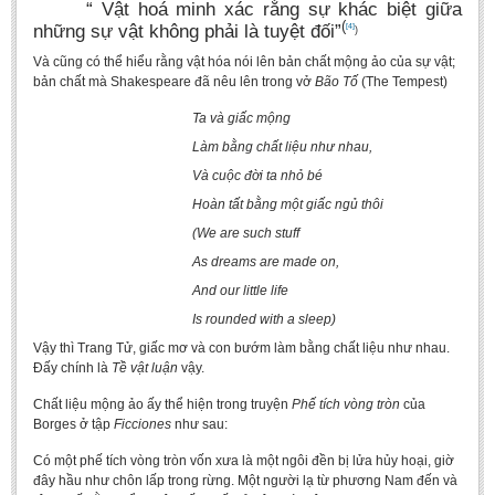
“ Vật hoá minh xác rằng sự khác biệt giữa
(
những sự vật không phải là tuyệt đối”
[4]
)
Và cũng có thể hiểu rằng vật hóa nói lên bản chất mộng ảo của sự vật;
bản chất mà Shakespeare đã nêu lên trong vở
Bão Tố
(The Tempest)
Ta và giấc mộng
Làm bằng chất liệu như nhau,
Và cuộc đời ta nhỏ bé
Hoàn tất bằng một giấc ngủ thôi
(We are such stuff
As dreams are made on,
And our little life
Is rounded with a sleep)
Vậy thì Trang Tử, giấc mơ và con bướm làm bằng chất liệu như nhau.
Đấy chính là
Tề vật luận
vậy.
Chất liệu mộng ảo ấy thể hiện trong truyện
Phế tích vòng tròn
của
Borges ở tập
Ficciones
như sau:
Có một phế tích vòng tròn vốn xưa là một ngôi đền bị lửa hủy hoại, giờ
đây hầu như chôn lấp trong rừng. Một người lạ từ phương Nam đến và