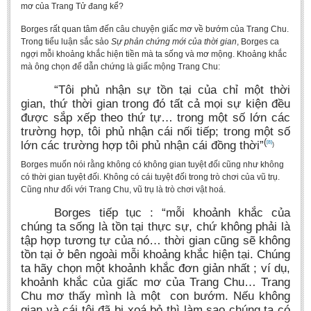
mơ của Trang Tử đang kể?
Borges rất quan tâm đến câu chuyện giấc mơ về bướm của Trang Chu.
Trong tiểu luận sắc sảo
Sự phản chứng mới của thời gian
, Borges ca
ngợi mỗi khoảng khắc hiện tiền mà ta sống và mơ mộng. Khoảng khắc
mà ông chọn để dẫn chứng là giấc mộng Trang Chu:
“Tôi phủ nhận sự tồn tại của chỉ một thời
gian, thứ thời gian trong đó tất cả mọi sự kiện đều
được sắp xếp theo thứ tự… trong một số lớn các
trường hợp, tôi phủ nhận cái nối tiếp; trong một số
(
lớn các trường hợp tôi phủ nhận cái đồng thời”
[8]
)
Borges muốn nói rằng không có không gian tuyệt đối cũng như không
có thời gian tuyệt đối. Không có cái tuyệt đối trong trò chơi của vũ trụ.
Cũng như đối với Trang Chu, vũ trụ là trò chơi vật hoá.
Borges tiếp tục : “mỗi khoảnh khắc của
chúng ta sống là tồn tại thực sự, chứ không phải là
tập hợp tương tự của nó… thời gian cũng sẽ không
tồn tại ở bên ngoài mỗi khoảng khắc hiện tại. Chúng
ta hãy chọn một khoảnh khắc đơn giản nhất ; ví dụ,
khoảnh khắc của giấc mơ của Trang Chu… Trang
Chu mơ thấy mình là một con bướm. Nếu không
gian và cái tôi đã bị xoá bỏ thì làm sao chúng ta có