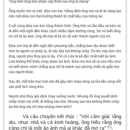
“ông biết rằng bổn phận cấp thiết của ông là mộng”
Ông muốn mơ ra một đứa con trai. Hằng đêm ông mơ và từ từ sáng tạo
nên một đứa con trai trưởng thành từ chất liệu của mộng ảo.
Cuối cùng đứa con trai cũng thành hình. Ông hôn nó lần đầu và bảo nó
đi đến một ngôi đền khác cách nhiều dặm đường rừng. Sợ nó biết rằng
nó chỉ là ảo ảnh, ông đã hủy đi ký ức về việc thành người của nó.
Đứa con trai đi đến ngôi đền phương bắc, chẳng bao lâu được biết
như là người có phép lạ, đi vào lửa mà không cháy. Tin tức này làm cho
ông, người phù thủy già lo âu. Chỉ có Lửa là kẻ độc nhất biết ảo ảnh.
Lửa không thể thiêu cháy được ảo ảnh. Đứa con trai sẽ ra sao nếu như
nó biết được mình chẳng qua chỉ là mảnh vụn phóng chiếu từ giấc mơ
của người khác.
Sau đó, một trận hạn hán dài đã gây nên cháy rừng và lửa tấn công nốt
vào phế tích vòng tròn.
Người phù thủy già định chạy xuống nước. Nhưng rồi ông quyết định
chấp nhận cái chết, đi thẳng vào lửa. Nhưng sao lửa không thiêu cháy
da thịt ông mà chỉ nhẹ nhàng mơn trớn?
Và câu chuyện kết thúc : “Với cảm giác lắng
dịu, nhục nhã và cả kinh hoàng, ông hiểu rằng ông
(
cũng chỉ là một ảo ảnh mà ai khác đã mơ ra”
.
[5]
)