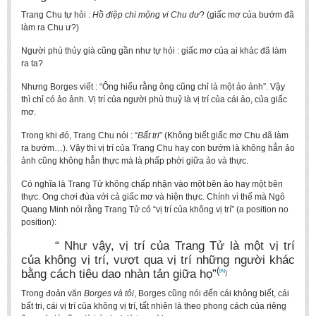
Trang Chu tự hỏi :
Hồ điệp chi mộng vi Chu dư
? (giấc mơ của bướm đã
làm ra Chu ư?)
Người phù thủy già cũng gần như tự hỏi : giấc mơ của ai khác đã làm
ra ta?
Nhưng Borges viết : “Ông hiểu rằng ông cũng chỉ là một ảo ảnh”. Vậy
thì chỉ có ảo ảnh. Vị trí của người phù thuỷ là vị trí của cái ảo, của giấc
mơ.
Trong khi đó, Trang Chu nói : “
Bất tri
” (Không biết giấc mơ Chu đã làm
ra bướm…). Vậy thì vị trí của Trang Chu hay con bướm là không hẳn ảo
ảnh cũng không hẳn thực mà là phấp phới giữa ảo và thực.
Có nghĩa là Trang Tử không chấp nhận vào một bên ảo hay một bên
thực. Ong chơi đùa với cả giấc mơ và hiện thực. Chính vì thế mà Ngô
Quang Minh nói rằng Trang Tử có “vị trí của không vị trí” (a position no
position):
“ Như vậy, vị trí của Trang Tử là một vị trí
của không vị trí, vượt qua vị trí những người khác
(
bằng cách tiêu dao nhàn tản giữa họ”
[6]
)
Trong đoản văn
Borges và tôi
, Borges cũng nói đến cái không biết, cái
bất tri, cái vị trí của không vị trí, tất nhiên là theo phong cách của riêng