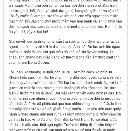
Nhưng nếu không ăn bánh bột lọc thì sẽ phải bỏ luôn vì tôi không thích
BA, MA, PhD. Theses
ăn nguội. Mà những bốn tiếng nữa tàu mới đến thành phố. Đấu tranh
tư tưởng một hồi, tôi quyết định dựng một hàng rào giữa tôi và cặp đôi.
CONFERENCE
Tôi lấy chiếc túi đựng nước của xe lửa phát cho xếp ngay ngắn trước
mặt mình, kín đáo cho chút nước mắm vào hộp bánh và lén lút nhìn cặp
Studies on Vietnamese and Korean Literature and Films
đôi một cách mặc cảm. Ju có nhăn mũi một chút rồi ngủ tiếp. Ro nhìn Ju
âu yếm. Ừ, vậy đi hai trẻ!
Modernization process in Japanese literature and in the literatures of
East-Asian region
Giải quyết hộp bánh xong, tôi cẩn thận gói tàn dư đem ra thùng rác bên
ngoài toa rồi quay về với mứt chùm ruột. Ánh mắt Ro hơi ánh lên ngạc
Studies on Sinology & Nom
nhiên khi thấy tôi cho cái quả màu đỏ chói bé xíu ấy vào miệng. Ôi
chao, anh chàng này chắc đang xót thương cho nền ẩm thực chút chít
Vietnamese and Japanese Literature Viewed from an East Asian
của một mụ Đông Dương.
Perspective
Tôi đoán Ro khoảng 30 tuổi, còn Ju 28. Tôi thích cách Ro nhìn Ju.
To Build a Standard Orthography in Schools and the Media
Không hiểu sao, nhìn Ro, tôi chạnh nhớ đến một người, cũng ánh nhìn
dịu dàng và nụ cười hiền lành. Tôi lập tức chấn chỉnh mình. Người ta là
80 Years of New Poetry and the Self-Reliant Literary Group
gươm có chủ rồi nha. Nhưng thỉnh thoảng tôi vẫn trộm nhìn Ro, đơn
giản vì trước mặt tôi là bạn í. Đôi mắt xanh lơ vẫn đang nhìn ra cửa. Ro
ALUMNI
khiến tôi nổi cơn nhiều chuyện. Không biết hai người đến từ nước nào
của châu Âu? Họ đã phiêu dạt qua bao nhiêu vùng miền rồi? Ju là tình
Alumni Association
thứ mấy của Ro? Ro đã nói gì và làm gì khiến Ju tin yêu đến mức quẩy
Scholarship Fund
hành lý theo chàng đến một vùng xa lắc? Không dưng tôi thầm cảm ơn
và thấy tự hào vì họ đã chọn điểm đến là Việt Nam. Tôi có phải là đại
STUDENT ACTIVITIES
sứ du lịch đâu chứ, thật ngớ ngẩn! Trước khi thiếp đi, tôi vẫn thấy đôi
mắt xanh nhìn ra cửa sổ. Kịp phát hiện ra Ro có một tật xấu là ngáp