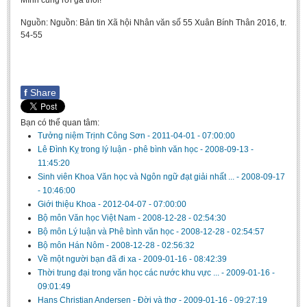
Mình cũng rời ga thôi!
Nguồn: Nguồn: Bản tin Xã hội Nhân văn số 55 Xuân Bính Thân 2016, tr.
54-55
f
Share
Bạn có thể quan tâm:
Tưởng niệm Trịnh Công Sơn
-
2011-04-01 - 07:00:00
Lê Đình Kỵ trong lý luận - phê bình văn học
-
2008-09-13 -
11:45:20
Sinh viên Khoa Văn học và Ngôn ngữ đạt giải nhất ...
-
2008-09-17
- 10:46:00
Giới thiệu Khoa
-
2012-04-07 - 07:00:00
Bộ môn Văn học Việt Nam
-
2008-12-28 - 02:54:30
Bộ môn Lý luận và Phê bình văn học
-
2008-12-28 - 02:54:57
Bộ môn Hán Nôm
-
2008-12-28 - 02:56:32
Về một người bạn đã đi xa
-
2009-01-16 - 08:42:39
Thời trung đại trong văn học các nước khu vực ...
-
2009-01-16 -
09:01:49
Hans Christian Andersen - Đời và thơ
-
2009-01-16 - 09:27:19