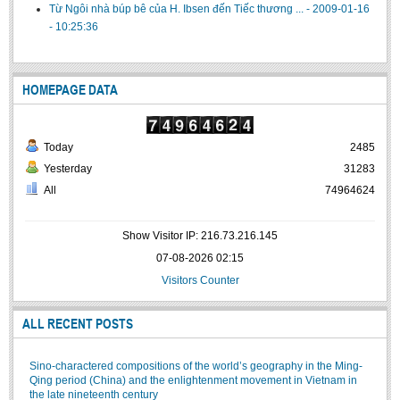
Từ Ngôi nhà búp bê của H. Ibsen đến Tiếc thương ...
-
2009-01-16
- 10:25:36
HOMEPAGE DATA
Today
2485
Yesterday
31283
All
74964624
Show Visitor IP: 216.73.216.145
07-08-2026 02:15
Visitors Counter
ALL RECENT POSTS
Sino-charactered compositions of the world’s geography in the Ming-
Qing period (China) and the enlightenment movement in Vietnam in
the late nineteenth century