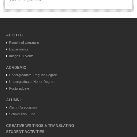
ABOUT FL
Faculty of Literature
Departments
Images - Events
ACADEMIC
Undergraduate: Regular Degree
Undergraduate: Honor Degree
Postgraduate
ALUMNI
Alumni Association
Scholarship Fund
CREATIVE WRITINGS & TRANSLATING
STUDENT ACTIVITIES