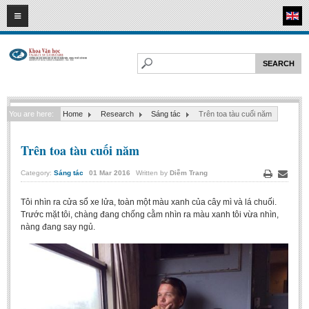
07
08
2026
HOME
ABOUT FL
Faculty of Literature
You are here:
Home
Research
Sáng tác
Trên toa tàu cuối năm
Departments
Department of Vietnamese Literature
Trên toa tàu cuối năm
Department of Literary Theory and Criticism
Category:
Sáng tác
01
Mar
2016
Written by
Diễm Trang
Department of Foreign Literatures and Comparative Literature
Print
Email
Tôi nhìn ra cửa sổ xe lửa, toàn một màu xanh của cây mì và lá chuối.
Department of Sinology-Nom Studies
Trước mặt tôi, chàng đang chống cằm nhìn ra màu xanh tôi vừa nhìn,
Department of Arts Studies
nàng đang say ngủ.
Center of Sinology and Nom Studies
Images - Events
ACADEMIC