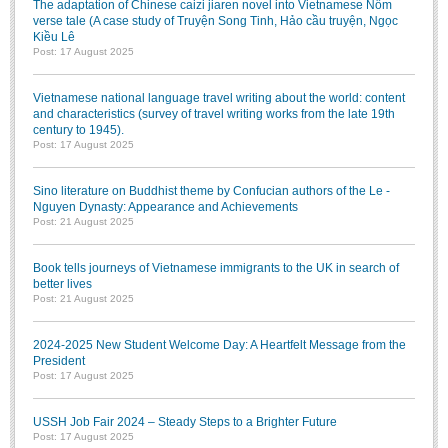
The adaptation of Chinese caizi jiaren novel into Vietnamese Nôm
verse tale (A case study of Truyện Song Tinh, Hảo cầu truyện, Ngọc
Kiều Lê
Post: 17 August 2025
Vietnamese national language travel writing about the world: content
and characteristics (survey of travel writing works from the late 19th
century to 1945).
Post: 17 August 2025
Sino literature on Buddhist theme by Confucian authors of the Le -
Nguyen Dynasty: Appearance and Achievements
Post: 21 August 2025
Book tells journeys of Vietnamese immigrants to the UK in search of
better lives
Post: 21 August 2025
2024-2025 New Student Welcome Day: A Heartfelt Message from the
President
Post: 17 August 2025
USSH Job Fair 2024 – Steady Steps to a Brighter Future
Post: 17 August 2025