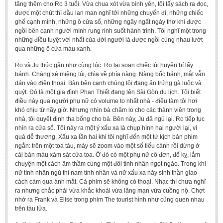
tăng thêm cho Ro 3 tuổi. Vừa chua xót vừa bình yên, tôi lấy sách ra đọc,
được một chút thì đầu lan man nghĩ tới những chuyến đi, những chiếc
ghế cạnh minh, những ô cửa sổ, những ngây ngất ngày thơ khi được
ngồi bên cạnh người mình rung rinh suốt hành trình. Tôi nghĩ một trong
những điều tuyệt vời nhất của đời người là được ngồi cùng nhau lướt
qua những ô cửa màu xanh.
Ro và Ju thức gần như cùng lúc. Ro lại soạn chiếc túi huyền bí lấy
bánh. Chàng xé miệng túi, chìa về phía nàng. Nàng bốc bánh, mắt vẫn
dán vào điện thoại. Bàn bên cạnh chúng tôi đang ăn trứng gà luộc và
quýt. Đó là một gia đình Phan Thiết đang lên Sài Gòn du lịch. Tôi biết
điều này qua người phụ nữ có volume to nhất nhà - điều làm tôi hơi
khó chịu từ nãy giờ. Nhưng nhìn bà chăm lo cho các thành viên trong
nhà, tôi quyết định tha bổng cho bà. Bên này, Ju đã ngủ lại. Ro tiếp tục
nhìn ra cửa sổ. Tôi nảy ra một ý xấu xa là chụp hình hai người lại, vì
quá dễ thương. Xấu xa lần hai khi tôi nghĩ đến một tứ kịch bản phim
ngắn: trên một toa tàu, máy sẽ zoom vào một số tiểu cảnh rồi dừng ở
cái bàn màu xám sát cửa toa. Ở đó có một phụ nữ cô đơn, đố kỵ, lắm
chuyện một cách âm thầm cùng một đôi tình nhân ngọt ngào. Trong khi
nữ tình nhân ngủ thì nam tình nhân và nữ xấu xa nảy sinh thần giao
cách cảm qua ánh mắt. Cả phim sẽ không có thoại. Nhạc thì chưa nghĩ
ra nhưng chắc phải vừa khắc khoải vừa lãng mạn vừa cuồng nộ. Chợt
nhớ ra Frank và Elise trong phim The tourist hình như cũng quen nhau
trên tàu lửa.