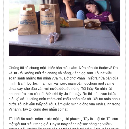
Undergraduate: Regular Degree
Undergraduate: Honor Degree
Postgraduate
LITERARY WRITINGS & TRANSLATING
RESEARCH
Sinology & Nom
Linguistics
Chúng tôi có chung một chiếc bàn màu xám. Nửa bên kia thuộc về Ro
Vietnamese Folk Culture
và Ju - tôi không biết tên chàng và nàng, đành gọi tạm. Tôi bắt đầu
soạn sành những thứ mình vừa mua ở chợ Phan Thiết ra nửa bàn của
Literary Theory & Criticism
mình. Bánh bột lọc nhân tôm và nước mắm ớt, mứt chùm ruột và me
chua cay, chè đậu ván với nước dừa để riêng. Tôi thấy Ro nhìn rất
Vietnamese Literature
nhanh bữa trưa của tôi. Vừa khi ấy, Ju tỉnh dậy. Ro thì thầm vào tai Ju
Foreign Literatures & Comparative Literature
điều gì đó. Ju cũng nhìn chăm chú khẩu phần của tôi. Rồi họ nhìn nhau
cười. Tôi bắt đầu thấy bối rối. Cảm giác mình giống vua Khải Định trong
Theater and Film
Vi hành. Tay tôi cũng đeo nhẫn có hạt.
Culture - History - Philosophy
Tôi biết ăn nước mắm trước mặt người phương Tây là... tội ác. Tôi còn
một gói hạt điều trong giỏ. Hay là thay bánh bột lọc bằng hạt điều?
Education