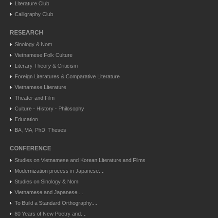
Literature Club
Calligraphy Club
RESEARCH
Sinology & Nom
Vietnamese Folk Culture
Literary Theory & Criticism
Foreign Literatures & Comparative Literature
Vietnamese Literature
Theater and Film
Culture - History - Philosophy
Education
BA, MA, PhD. Theses
CONFERENCE
Studies on Vietnamese and Korean Literature and Films
Modernization process in Japanese....
Studies on Sinology & Nom
Vietnamese and Japanese....
To Build a Standard Orthography....
80 Years of New Poetry and....