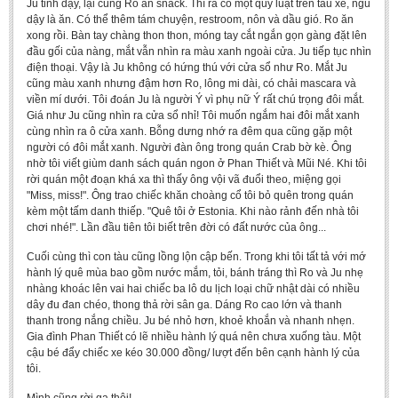
Ju tỉnh dậy, lại cùng Ro ăn snack. Thì ra có một quy luật trên tàu xe, ngủ
dậy là ăn. Có thể thêm tám chuyện, restroom, nôn và dầu gió. Ro ăn
xong rồi. Bàn tay chàng thon thon, móng tay cắt ngắn gọn gàng đặt lên
đầu gối của nàng, mắt vẫn nhìn ra màu xanh ngoài cửa. Ju tiếp tục nhìn
điện thoại. Vậy là Ju không có hứng thú với cửa sổ như Ro. Mắt Ju
cũng màu xanh nhưng đậm hơn Ro, lông mi dài, có chải mascara và
viền mí dưới. Tôi đoán Ju là người Ý vì phụ nữ Ý rất chú trọng đôi mắt.
Giá như Ju cũng nhìn ra cửa sổ nhỉ! Tôi muốn ngắm hai đôi mắt xanh
cùng nhìn ra ô cửa xanh. Bỗng dưng nhớ ra đêm qua cũng gặp một
người có đôi mắt xanh. Người đàn ông trong quán Crab bờ kè. Ông
nhờ tôi viết giùm danh sách quán ngon ở Phan Thiết và Mũi Né. Khi tôi
rời quán một đoạn khá xa thì thấy ông vội vã đuổi theo, miệng gọi
"Miss, miss!". Ông trao chiếc khăn choàng cổ tôi bỏ quên trong quán
kèm một tấm danh thiếp. "Quê tôi ở Estonia. Khi nào rảnh đến nhà tôi
chơi nhé!". Lần đầu tiên tôi biết trên đời có đất nước của ông...
Cuối cùng thì con tàu cũng lồng lộn cập bến. Trong khi tôi tất tả với mớ
hành lý quê mùa bao gồm nước mắm, tỏi, bánh tráng thì Ro và Ju nhẹ
nhàng khoác lên vai hai chiếc ba lô du lịch loại chữ nhật dài có nhiều
dây đu đan chéo, thong thả rời sân ga. Dáng Ro cao lớn và thanh
thanh trong nắng chiều. Ju bé nhỏ hơn, khoẻ khoắn và nhanh nhẹn.
Gia đình Phan Thiết có lẽ nhiều hành lý quá nên chưa xuống tàu. Một
cậu bé đẩy chiếc xe kéo 30.000 đồng/ lượt đến bên cạnh hành lý của
tôi.