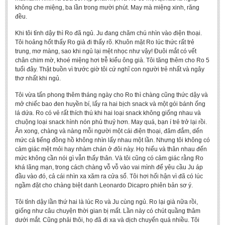
Literature Club
không che miệng, ba lần trong mười phút. May mà miệng xinh, răng
đều.
Calligraphy Club
Khi tôi tỉnh dậy thì Ro đã ngủ. Ju đang chăm chú nhìn vào điện thoại.
Tôi hoảng hốt thấy Ro già đi thấy rõ. Khuôn mặt Ro lúc thức rất trẻ
trung, mơ màng, sao khi ngủ lại mệt nhọc như vậy! Đuôi mắt có vết
chân chim mờ, khoé miệng hơi trễ kiểu ông già. Tôi tăng thêm cho Ro 5
tuổi đây. Thật buồn vì trước giờ tôi cứ nghĩ con người trẻ nhất và ngây
thơ nhất khi ngủ.
Tôi vừa tấn phong thêm tháng ngày cho Ro thì chàng cũng thức dậy và
mở chiếc bao đen huyền bí, lấy ra hai bịch snack và một gói bánh ống
lá dứa. Ro có vẻ rất thích thú khi hai loại snack không giống nhau và
chuộng loại snack hình nón phù thuỷ hơn. May quá, bạn í trẻ trở lại rồi.
Ăn xong, chàng và nàng mỗi người một cái điện thoại, đăm đắm, dến
mức cả tiếng đồng hồ không nhìn lấy nhau một lần. Nhưng tôi không có
cảm giác mệt mỏi hay nhàm chán ở đôi này. Họ hiểu và thân nhau đến
mức không cần nói gì vẫn thấy thân. Và tôi cũng có cảm giác rằng Ro
khá lãng mạn, trong cách chàng vỗ vỗ vào vai mình để yêu cầu Ju áp
đầu vào đó, cả cái nhìn xa xăm ra cửa sổ. Tôi hơi hối hận vì đã có lúc
ngầm đặt cho chàng biệt danh Leonardo Dicapro phiên bản sơ ý.
Tôi tỉnh dậy lần thứ hai là lúc Ro và Ju cùng ngủ. Ro lại già nữa rồi,
giống như câu chuyện thời gian bị mất. Lần này có chút quầng thâm
dưới mắt. Cũng phải thôi, họ đã đi xa và dịch chuyển quá nhiều. Tôi