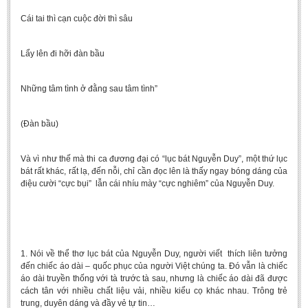
Cái tai thì cạn cuộc đời thì sâu
Lẩy lên đi hỡi đàn bầu
Những tâm tình ở đằng sau tâm tình”
(Đàn bầu)
Và vì như thế mà thi ca đương đại có “lục bát Nguyễn Duy”, một thứ lục
bát rất khác, rất lạ, đến nỗi, chỉ cần đọc lên là thấy ngay bóng dáng của
điệu cười “cực bụi” lẫn cái nhíu mày “cực nghiêm” của Nguyễn Duy.
1. Nói về thể thơ lục bát của Nguyễn Duy, người viết thích liên tưởng
đến chiếc áo dài – quốc phục của người Việt chúng ta. Đó vẫn là chiếc
áo dài truyền thống với tà trước tà sau, nhưng là chiếc áo dài đã được
cách tân với nhiều chất liệu vải, nhiều kiểu cọ khác nhau. Trông trẻ
trung, duyên dáng và đầy vẻ tự tin…