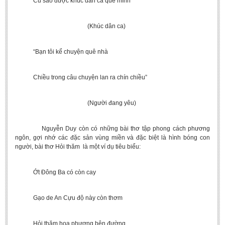
Cũ sao được khúc dân ca quê mình”
(Khúc dân ca)
“Bạn tôi kể chuyện quê nhà
Chiều trong câu chuyện lan ra chín chiều”
(Người đang yêu)
Nguyễn Duy còn có những bài thơ tập phong cách phương
ngôn, gợi nhớ các đặc sản vùng miền và đặc biệt là hình bóng con
người, bài thơ Hỏi thăm là một ví dụ tiêu biểu:
Ớt Đông Ba có còn cay
Gạo de An Cựu độ này còn thơm
Hỏi thăm hoa phượng bên đường