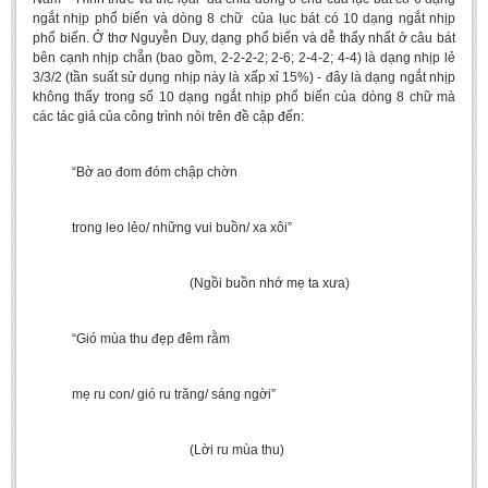
ngắt nhịp phổ biến và dòng 8 chữ của lục bát có 10 dạng ngắt nhịp
phổ biến. Ở thơ Nguyễn Duy, dạng phổ biến và dễ thấy nhất ở câu bát
bên cạnh nhịp chẵn (bao gồm, 2-2-2-2; 2-6; 2-4-2; 4-4) là dạng nhịp lẻ
3/3/2 (tần suất sử dụng nhịp này là xấp xỉ 15%) - đây là dạng ngắt nhịp
không thấy trong số 10 dạng ngắt nhịp phổ biến của dòng 8 chữ mà
các tác giả của công trình nói trên đề cập đến:
“Bờ ao đom đóm chập chờn
trong leo lẻo/ những vui buồn/ xa xôi”
(Ngồi buồn nhớ mẹ ta xưa)
“Gió mùa thu đẹp đêm rằm
mẹ ru con/ gió ru trăng/ sáng ngời”
(Lời ru mùa thu)