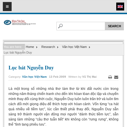
08
08
2026
HOME
ABOUT FL
Faculty of Literature
You are here:
Home
Research
Văn học Việt Nam
Departments
Lục bát Nguyễn Duy
Department of Vietnamese Literature
Lục bát Nguyễn Duy
Department of Literary Theory and Criticism
Department of Foreign Literatures and Comparative Literature
Category:
Văn học Việt Nam
13
Feb
2009
Written by
Vũ Thị Mai
Print
Email
Department of Sinology-Nom Studies
Là một trong số những nhà thơ làm thơ từ khi đất nước còn trong
Department of Arts Studies
những năm tháng chiến tranh cho đến khi hòan tòan độc lập và chuyển
mình thay đổi cùng thời cuộc, Nguyễn Duy luôn luôn trăn trở và luôn tìm
Center of Sinology and Nom Studies
cách đổi mới giọng điệu để thích hợp với hòan cảnh. Vốn từng “ca hát
quá nhiều về tiềm lực”, lúc cần thiết phải thay đổi, Nguyễn Duy sẵn
Images - Events
sàng trở thành người vận động mọi người “đánh thức tiềm lực”, sẵn
sàng làm những “câu thơ tuẫn tiết” khi không còn “rưng rưng”, không
ACADEMIC
thể “tình tang phiêu lưu”.