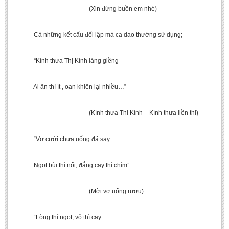
(Xin đừng buồn em nhé)
Cả những kết cấu đối lập mà ca dao thường sử dụng;
“Kính thưa Thị Kính láng giềng
Ai ân thì ít , oan khiên lại nhiều…”
(Kính thưa Thị Kính – Kính thưa liền thị)
“Vợ cười chưa uống đã say
Ngọt bùi thì nổi, đắng cay thì chìm”
(Mời vợ uống rượu)
“Lòng thì ngọt, vỏ thì cay