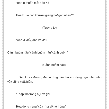
“Bao giờ bến mới gặp đò
Hoa khuê các / bướm giang hồ/ gặp nhau?”
(Tương tư)
“Anh đi đấy, anh về đâu
Cánh buồm nâu/ cánh buồm nâu/ cánh buồm”
(Cánh buồm nâu)
Đến thi ca đương đại, những câu thơ với dạng ngắt nhịp như
vậy cũng xuất hiện:
“Thập thò trong bụi tre gai
Hoa dong riềng/ của nhà ai/ nở hồng”