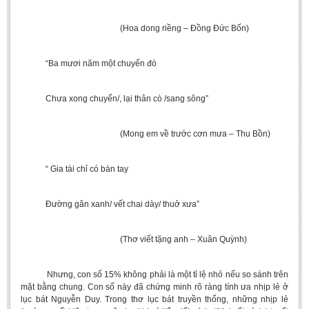
(Hoa dong riềng – Đồng Đức Bốn)
“Ba mươi năm một chuyến đò
Chưa xong chuyến/, lại thân cò /sang sông”
(Mong em về trước cơn mưa – Thu Bồn)
“ Gia tài chỉ có bàn tay
Đường gân xanh/ vết chai dày/ thuở xưa”
(Thơ viết tặng anh – Xuân Quỳnh)
Nhưng, con số 15% không phải là một tỉ lệ nhỏ nếu so sánh trên
mặt bằng chung. Con số này đã chứng minh rõ ràng tính ưa nhịp lẻ ở
lục bát Nguyễn Duy. Trong thơ lục bát truyền thống, những nhịp lẻ