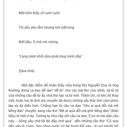
Một hôm thấy cô cười cười
Tôi yêu yêu lắm nhưng hơi mất lòng
Biết đâu, ồ chả nói chòng
“Làng mình khối đứa phải lòng mình đây”
(Qua nhà)
Một đặc điểm dễ nhận thấy nữa trong thơ Nguyễn Duy là ông
thường dùng ca dao để làm “đề từ” cho các bài thơ của mình, và từ tứ
của những câu đề từ ấy, nhà thơ tạo ra tứ mới. Thậm chí, có khi chỉ thay
một, hoặc hai từ thôi mà chuyển tải được những sắc thái tình cảm phức
tạp và đa diện hơn. Chẳng hạn từ câu ca dao “Yêu ai quá đỗi mà mê
tiếng đàn” chuyển sang câu thơ “Mê ai quá đỗi mà ghê tiếng đàn” (Đàn
bầu) là một ví dụ. Tương tự như vậy với câu ca dao “Con ơi mẹ dặn câu
này – Sông sâu chớ lội đò đầy chớ qua” đến những câu thơ “Cũ xưa
đến vậy là cùng- Sao sông nước cứ trẻ trung thế này - Ai xui người trở