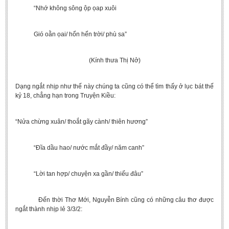
“Nhớ không sông ộp ọap xuôi
Gió oằn ọai/ hổn hển trời/ phù sa”
(Kính thưa Thị Nở)
Dạng ngắt nhịp như thế này chúng ta cũng có thể tìm thấy ở lục bát thế
kỷ 18, chẳng hạn trong Truyện Kiều:
“Nửa chừng xuân/ thoắt gãy cành/ thiên hương”
“Đĩa dầu hao/ nước mắt đầy/ năm canh”
“Lời tan hợp/ chuyện xa gần/ thiếu đâu”
Đến thời Thơ Mới, Nguyễn Bính cũng có những câu thơ được
ngắt thành nhịp lẻ 3/3/2: