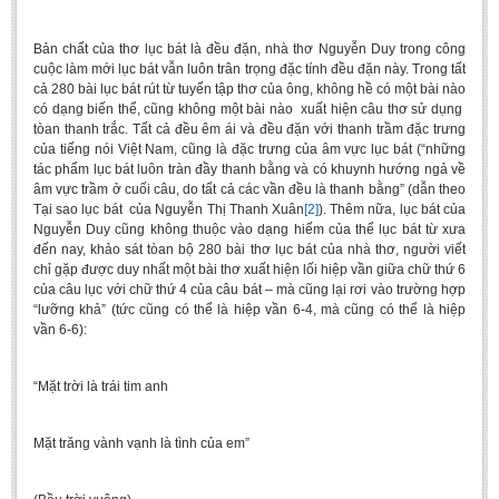
Bản chất của thơ lục bát là đều đặn, nhà thơ Nguyễn Duy trong công
cuộc làm mới lục bát vẫn luôn trân trọng đặc tính đều đặn này. Trong tất
cả 280 bài lục bát rút từ tuyển tập thơ của ông, không hề có một bài nào
có dạng biến thể, cũng không một bài nào xuất hiện câu thơ sử dụng
tòan thanh trắc. Tất cả đều êm ái và đều đặn với thanh trầm đặc trưng
của tiếng nói Việt Nam, cũng là đặc trưng của âm vực lục bát (“những
tác phẩm lục bát luôn tràn đầy thanh bằng và có khuynh hướng ngả về
âm vực trầm ở cuối câu, do tất cả các vần đều là thanh bằng” (dẫn theo
Tại sao lục bát của Nguyễn Thị Thanh Xuân
[2]
). Thêm nữa, lục bát của
Nguyễn Duy cũng không thuộc vào dạng hiếm của thể lục bát từ xưa
đến nay, khảo sát tòan bộ 280 bài thơ lục bát của nhà thơ, người viết
chỉ gặp được duy nhất một bài thơ xuất hiện lối hiệp vần giữa chữ thứ 6
của câu lục với chữ thứ 4 của câu bát – mà cũng lại rơi vào trường hợp
“lưỡng khả” (tức cũng có thể là hiệp vần 6-4, mà cũng có thể là hiệp
vần 6-6):
“Mặt trời là trái tim anh
Mặt trăng vành vạnh là tình của em”