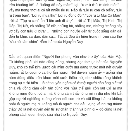
trên khuông kẻ” là “luống đỗ nảy mầm”, lại “u ơ ú ớ ù ờ kinh niên”…
vậy mà trong thơ lại có rất nhiều lời ru. Nào là “Lời ru con cò biển”, “Lời
ru trong bão”, “Lời ru mùa thu”, Lời ru đồng đội”, “Lời ru từ Mũi Cà Mau”,
rồi cả “Tập ru con” lẫn “Liền anh đi chợ”… rồi cả Thị Mầu, Thị Kính, Thị
Đốp, Thị Nở, cả những Tố nữ, những bà, những mẹ, những “chồng cày
vợ cấy con trâu đi bừa” … Những con người đến từ cuộc sống dân dã,
đến từ khúc ca dao, dân ca… Tất cả đều ẩn hiện trong những câu thơ
“sáu nổi tám chìm” đằm thắm của Nguyễn Duy.
Dẫu biết quan điểm “Người thơ phong vận như thơ ấy” của Hàn Mặc
Tử không phải khi nào cũng đúng, nhưng đọc thơ lục bát của Nguyễn
Duy, khó có thể kìm được cái mỉm cười dịu dàng trước một nét duyên
ngầm, rất lôi cuốn ở cả thơ lẫn người. Nét duyên ngầm ấy – giống như
núm đồng điếu trên khóe môi cười thiếu nữ, như chiếc răng khểnh
trong nụ cười hiền – là nét duyên ngầm có ở một người đàn ông biết sẻ
chia và đồng cảm đến tận cùng với nửa thế giới còn lại! Có ai mà
không rung động, có ai mà không cảm thấy lòng mình dịu nhẹ khi bắt
gặp người nghiêng xuống vành nôi con trẻ và cất tiếng hát ru không
phải là người mẹ dịu dàng mà là người cha dẫu vụng về nhưng thành
thật? Đó là nét duyên đến từ sự chân thành và bình dị – đó cũng là nét
phong cách quen thuộc của nhà thơ Nguyễn Duy.