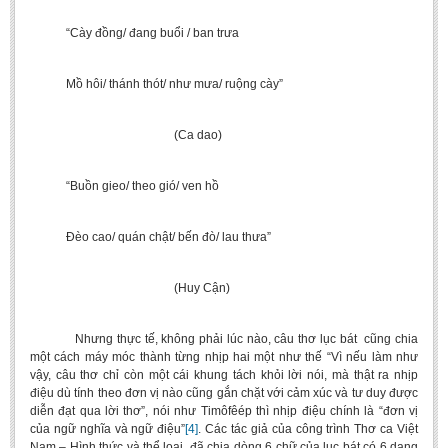
“Cày đồng/ đang buổi / ban trưa
Mồ hôi/ thánh thót/ như mưa/ ruộng cày”
(Ca dao)
“Buồn gieo/ theo gió/ ven hồ
Đèo cao/ quán chật/ bến đò/ lau thưa”
(Huy Cận)
Nhưng thực tế, không phải lúc nào, câu thơ lục bát cũng chia
một cách máy móc thành từng nhịp hai một như thế “Vì nếu làm như
vậy, câu thơ chỉ còn một cái khung tách khỏi lời nói, mà thật ra nhịp
điệu dù tính theo đơn vị nào cũng gắn chặt với cảm xúc và tư duy được
diễn đạt qua lời thơ”, nói như Timôfêép thì nhịp điệu chính là “đơn vị
của ngữ nghĩa và ngữ điệu”
[4]
. Các tác giả của công trình Thơ ca Việt
Nam – Hình thức và thể lọai đã chia dòng 6 chữ của lục bát có 6 dạng