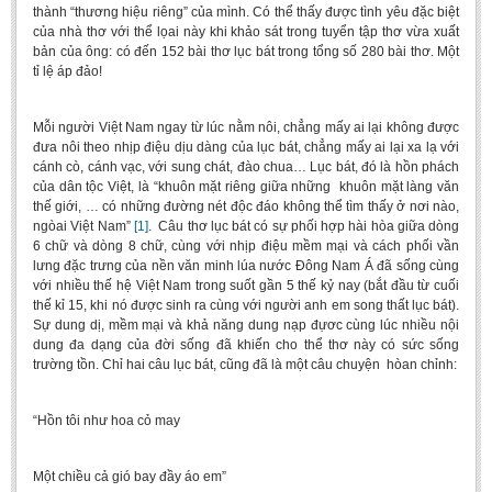
thành “thương hiệu riêng” của mình. Có thể thấy được tình yêu đặc biệt
BA, MA, PhD. Theses
của nhà thơ với thể lọai này khi khảo sát trong tuyển tập thơ vừa xuất
bản của ông: có đến 152 bài thơ lục bát trong tổng số 280 bài thơ. Một
CONFERENCE
tỉ lệ áp đảo!
Studies on Vietnamese and Korean Literature and Films
Mỗi người Việt Nam ngay từ lúc nằm nôi, chẳng mấy ai lại không được
Modernization process in Japanese literature and in the literatures of
đưa nôi theo nhịp điệu dịu dàng của lục bát, chẳng mấy ai lại xa lạ với
East-Asian region
cánh cò, cánh vạc, với sung chát, đào chua… Lục bát, đó là hồn phách
của dân tộc Việt, là “khuôn mặt riêng giữa những khuôn mặt làng văn
Studies on Sinology & Nom
thế giới, … có những đường nét độc đáo không thể tìm thấy ở nơi nào,
Vietnamese and Japanese Literature Viewed from an East Asian
ngòai Việt Nam”
[1]
. Câu thơ lục bát có sự phối hợp hài hòa giữa dòng
Perspective
6 chữ và dòng 8 chữ, cùng với nhịp điệu mềm mại và cách phối vần
lưng đặc trưng của nền văn minh lúa nước Đông Nam Á đã sống cùng
To Build a Standard Orthography in Schools and the Media
với nhiều thế hệ Việt Nam trong suốt gần 5 thế kỷ nay (bắt đầu từ cuối
thế kỉ 15, khi nó được sinh ra cùng với người anh em song thất lục bát).
80 Years of New Poetry and the Self-Reliant Literary Group
Sự dung dị, mềm mại và khả năng dung nạp đựơc cùng lúc nhiều nội
dung đa dạng của đời sống đã khiến cho thể thơ này có sức sống
ALUMNI
trường tồn. Chỉ hai câu lục bát, cũng đã là một câu chuyện hòan chỉnh:
Alumni Association
“Hồn tôi như hoa cỏ may
Scholarship Fund
STUDENT ACTIVITIES
Một chiều cả gió bay đầy áo em”