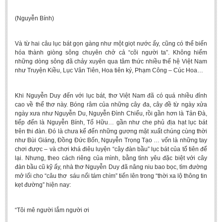
Literature Club
(Nguyễn Bính)
Calligraphy Club
Và từ hai câu lục bát gọn gàng như một giọt nước ấy, cũng có thể biến
hóa thành giòng sông chuyên chở cả “cõi người ta”. Không hiếm
những dòng sông đã chảy xuyên qua tâm thức nhiều thế hệ Việt Nam
như Truyện Kiều, Lục Vân Tiên, Hoa tiên ký, Phạm Công – Cúc Hoa…
Khi Nguyễn Duy đến với lục bát, thơ Việt Nam đã có quá nhiều đỉnh
cao về thể thơ này. Bóng râm của những cây đa, cây đề từ ngày xửa
ngày xưa như Nguyễn Du, Nguyễn Đình Chiểu, rồi gần hơn là Tản Đà,
tiếp đến là Nguyễn Bính, Tố Hữu… gần như che phủ địa hạt lục bát
trên thi đàn. Đó là chưa kể đến những gương mặt xuất chúng cùng thời
như Bùi Giáng, Đồng Đức Bốn, Nguyễn Trọng Tạo … vốn là những tay
chơi được – và chơi khá điêu luyện “cây đàn bầu” lục bát của tổ tiên để
lại. Nhưng, theo cách riêng của mình, bằng tình yêu đặc biệt với cây
đàn bầu cũ kỹ ấy, nhà thơ Nguyễn Duy đã nâng niu bao bọc, tìm đường
mở lối cho “câu thơ sáu nổi tám chìm” tiến lên trong “thời xa lộ thông tin
kẹt đường” hiện nay:
“Tôi mê người lắm người ơi