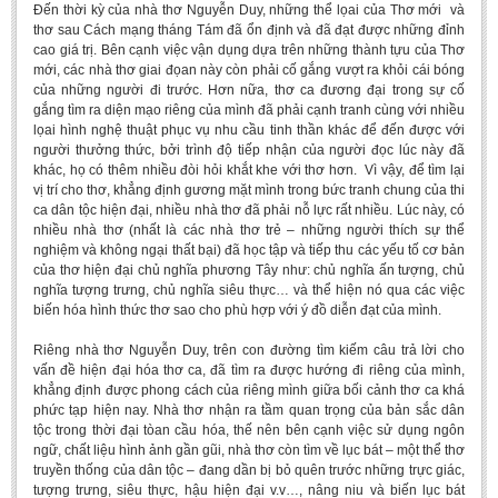
Đến thời kỳ của nhà thơ Nguyễn Duy, những thể lọai của Thơ mới và
Undergraduate: Regular Degree
thơ sau Cách mạng tháng Tám đã ổn định và đã đạt được những đỉnh
Undergraduate: Honor Degree
cao giá trị. Bên cạnh việc vận dụng dựa trên những thành tựu của Thơ
mới, các nhà thơ giai đọan này còn phải cố gắng vượt ra khỏi cái bóng
Postgraduate
của những người đi trước. Hơn nữa, thơ ca đương đại trong sự cố
gắng tìm ra diện mạo riêng của mình đã phải cạnh tranh cùng với nhiều
LITERARY WRITINGS & TRANSLATING
lọai hình nghệ thuật phục vụ nhu cầu tinh thần khác để đến được với
người thưởng thức, bởi trình độ tiếp nhận của người đọc lúc này đã
RESEARCH
khác, họ có thêm nhiều đòi hỏi khắt khe với thơ hơn. Vì vậy, để tìm lại
vị trí cho thơ, khẳng định gương mặt mình trong bức tranh chung của thi
Sinology & Nom
ca dân tộc hiện đại, nhiều nhà thơ đã phải nỗ lực rất nhiều. Lúc này, có
nhiều nhà thơ (nhất là các nhà thơ trẻ – những người thích sự thể
Linguistics
nghiệm và không ngại thất bại) đã học tập và tiếp thu các yếu tố cơ bản
của thơ hiện đại chủ nghĩa phương Tây như: chủ nghĩa ấn tượng, chủ
Vietnamese Folk Culture
nghĩa tượng trưng, chủ nghĩa siêu thực… và thể hiện nó qua các việc
biến hóa hình thức thơ sao cho phù hợp với ý đồ diễn đạt của mình.
Literary Theory & Criticism
Vietnamese Literature
Riêng nhà thơ Nguyễn Duy, trên con đường tìm kiếm câu trả lời cho
vấn đề hiện đại hóa thơ ca, đã tìm ra được hướng đi riêng của mình,
Foreign Literatures & Comparative Literature
khẳng định được phong cách của riêng mình giữa bối cảnh thơ ca khá
phức tạp hiện nay. Nhà thơ nhận ra tầm quan trọng của bản sắc dân
Theater and Film
tộc trong thời đại tòan cầu hóa, thế nên bên cạnh việc sử dụng ngôn
Culture - History - Philosophy
ngữ, chất liệu hình ảnh gần gũi, nhà thơ còn tìm về lục bát – một thể thơ
truyền thống của dân tộc – đang dần bị bỏ quên trước những trực giác,
Education
tượng trưng, siêu thực, hậu hiện đại v.v…, nâng niu và biến lục bát