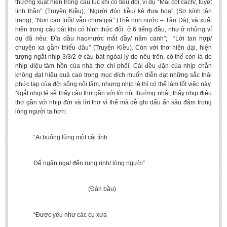
thường xuất hiện trong câu lục khi có tiểu đối, ví dụ “Mai cốt cách/, tuyết
tinh thần” (Truyện Kiều); “Người đón liễu/ kẻ đưa hoa” (Sơ kính tân
trang); “Non cao tuổi/ vẫn chưa già” (Thề non nước – Tản Đà), và xuất
hiện trong câu bát khi có hình thức đối ở 6 tiếng đầu, như ở những ví
dụ đã nêu: Đĩa dầu hao/nước mắt đầy/ năm canh”; “Lời tan hợp/
chuyện xa gần/ thiếu đâu” (Truyện Kiều). Còn với thơ hiện đại, hiện
tượng ngắt nhịp 3/3/2 ở câu bát ngòai lý do nêu trên, có thể còn là do
nhịp điệu tâm hồn của nhà thơ chi phối. Cái đều đặn của nhịp chẵn
không đạt hiệu quả cao trong mục đích muốn diễn đạt những sắc thái
phức tạp của đời sống nội tâm, nhưng nhịp lẻ thì có thể làm tốt việc này.
Ngắt nhịp lẻ sẽ thấy câu thơ gần với lời nói thường nhật, thấy nhịp điệu
thơ gần với nhịp đời và lời thơ vì thế mà dễ ghi dấu ấn sâu đậm trong
lòng người ta hơn:
“Ai buông lửng một cái tình
Để ngân nga/ đến rung rinh/ lòng người”
(Đàn bầu)
“Được yêu như các cụ xưa