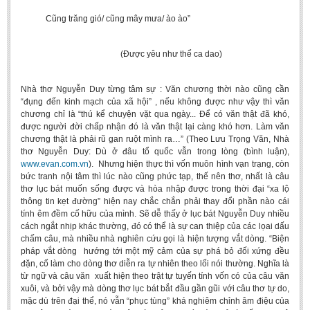
Cũng trăng gió/ cũng mây mưa/ ào ào”
(Được yêu như thể ca dao)
Nhà thơ Nguyễn Duy từng tâm sự : Văn chương thời nào cũng cần
“đụng đến kinh mạch của xã hội” , nếu không được như vậy thì văn
chương chỉ là “thú kể chuyện vặt qua ngày... Để có văn thật đã khó,
được người đời chấp nhận đó là văn thật lại càng khó hơn. Làm văn
chương thật là phải rũ gan ruột mình ra…” (Theo Lưu Trọng Văn, Nhà
thơ Nguyễn Duy: Dù ở đâu tổ quốc vẫn trong lòng (bình luận),
www.evan.com.vn
). Nhưng hiện thực thì vốn muôn hình vạn trạng, còn
bức tranh nội tâm thì lúc nào cũng phức tạp, thế nên thơ, nhất là câu
thơ lục bát muốn sống được và hòa nhập được trong thời đại “xa lộ
thông tin kẹt đường” hiện nay chắc chắn phải thay đổi phần nào cái
tính êm đềm cố hữu của mình. Sẽ dễ thấy ở lục bát Nguyễn Duy nhiều
cách ngắt nhịp khác thường, đó có thể là sự can thiệp của các lọai dấu
chấm câu, mà nhiều nhà nghiên cứu gọi là hiện tượng vắt dòng. “Biện
pháp vắt dòng hướng tới một mỹ cảm của sự phá bỏ đối xứng đều
đặn, cố làm cho dòng thơ diễn ra tự nhiên theo lối nói thường. Nghĩa là
từ ngữ và câu văn xuất hiện theo trật tự tuyến tính vốn có của câu văn
xuôi, và bởi vậy mà dòng thơ lục bát bắt đầu gần gũi với câu thơ tự do,
mặc dù trên đại thể, nó vẫn “phục tùng” khá nghiêm chỉnh âm điệu của