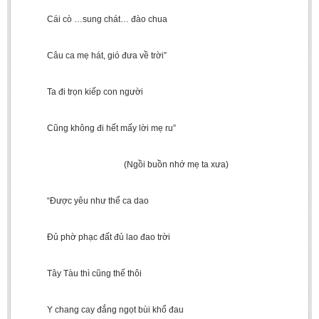
Cái cò …sung chát… đào chua
Câu ca mẹ hát, gió đưa về trời”
Ta đi trọn kiếp con người
Cũng không đi hết mấy lời mẹ ru”
(Ngồi buồn nhớ mẹ ta xưa)
“Được yêu như thể ca dao
Đủ phờ phạc đất đủ lao đao trời
Tây Tàu thì cũng thế thôi
Y chang cay đắng ngọt bùi khổ đau