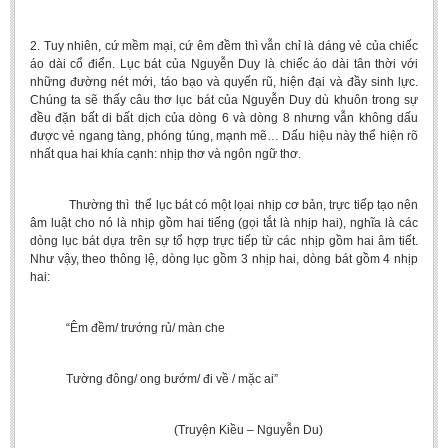
2. Tuy nhiên, cứ mềm mại, cứ êm đềm thì vẫn chỉ là dáng vẻ của chiếc
áo dài cổ điển. Lục bát của Nguyễn Duy là chiếc áo dài tân thời với
những đường nét mới, táo bạo và quyến rũ, hiện đại và đầy sinh lực.
Chúng ta sẽ thấy câu thơ lục bát của Nguyễn Duy dù khuôn trong sự
đều đặn bất di bất dịch của dòng 6 và dòng 8 nhưng vẫn không dấu
được vẻ ngang tàng, phóng túng, mạnh mẽ… Dấu hiệu này thể hiện rõ
nhất qua hai khía cạnh: nhịp thơ và ngôn ngữ thơ.
Thường thì thể lục bát có một lọai nhịp cơ bản, trực tiếp tạo nên
âm luật cho nó là nhịp gồm hai tiếng (gọi tắt là nhịp hai), nghĩa là các
dòng lục bát dựa trên sự tổ hợp trực tiếp từ các nhịp gồm hai âm tiết.
Như vậy, theo thông lệ, dòng lục gồm 3 nhịp hai, dòng bát gồm 4 nhịp
hai:
“Êm đềm/ trướng rủ/ màn che
Tường đông/ ong bướm/ đi về / mặc ai”
(Truyện Kiều – Nguyễn Du)