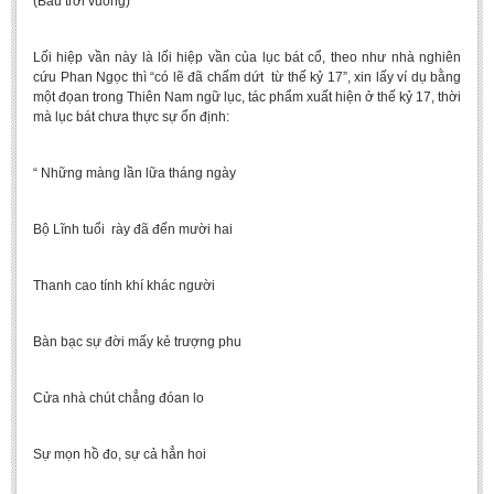
(Bầu trời vuông)
Lối hiệp vần này là lối hiệp vần của lục bát cổ, theo như nhà nghiên
cứu Phan Ngọc thì “có lẽ đã chấm dứt từ thế kỷ 17”, xin lấy ví dụ bằng
một đọan trong Thiên Nam ngữ lục, tác phẩm xuất hiện ở thế kỷ 17, thời
mà lục bát chưa thực sự ổn định:
“ Những màng lần lữa tháng ngày
Bộ Lĩnh tuổi rày đã đến mười hai
Thanh cao tính khí khác người
Bàn bạc sự đời mấy kẻ trượng phu
Cửa nhà chút chẳng đóan lo
Sự mọn hồ đo, sự cả hẳn hoi