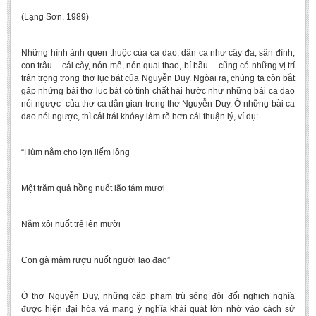
(Lạng Sơn, 1989)
Những hình ảnh quen thuộc của ca dao, dân ca như cây đa, sân đình,
con trâu – cái cày, nón mê, nón quai thao, bí bầu… cũng có những vị trí
trân trọng trong thơ lục bát của Nguyễn Duy. Ngòai ra, chúng ta còn bắt
gặp những bài thơ lục bát có tính chất hài hước như những bài ca dao
nói ngược của thơ ca dân gian trong thơ Nguyễn Duy. Ở những bài ca
dao nói ngược, thì cái trái khóay làm rõ hơn cái thuận lý, ví dụ:
“Hùm nằm cho lợn liếm lông
Một trăm quả hồng nuốt lão tám mươi
Nắm xôi nuốt trẻ lên mười
Con gà mâm rượu nuốt người lao đao”
Ở thơ Nguyễn Duy, những cặp phạm trù sóng đôi đối nghịch nghĩa
được hiện đại hóa và mang ý nghĩa khái quát lớn nhờ vào cách sử