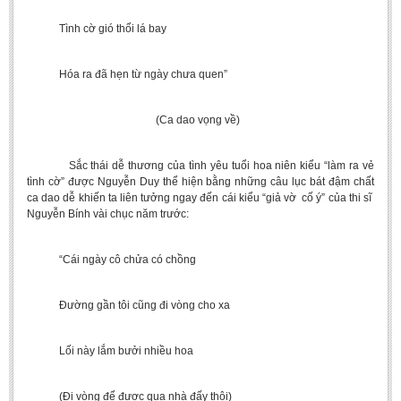
Tình cờ gió thổi lá bay
Hóa ra đã hẹn từ ngày chưa quen”
(Ca dao vọng về)
Sắc thái dễ thương của tình yêu tuổi hoa niên kiểu “làm ra vẻ
tình cờ” được Nguyễn Duy thể hiện bằng những câu lục bát đậm chất
ca dao dễ khiến ta liên tưởng ngay đến cái kiểu “giả vờ cố ý” của thi sĩ
Nguyễn Bính vài chục năm trước:
“Cái ngày cô chửa có chồng
Đường gần tôi cũng đi vòng cho xa
Lối này lắm bưởi nhiều hoa
(Đi vòng để được qua nhà đấy thôi)