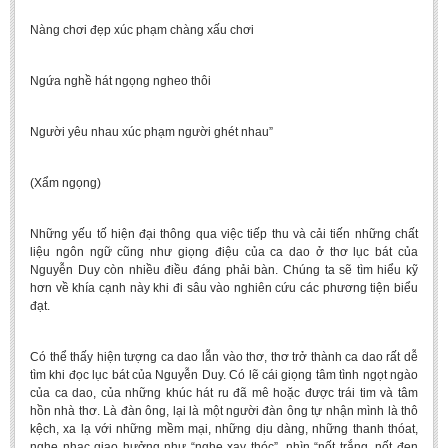
Nàng chơi đẹp xúc phạm chàng xấu chơi
Ngứa nghề hát ngọng ngheo thôi
Người yêu nhau xúc phạm người ghét nhau”
(Xẩm ngọng)
Những yếu tố hiện đại thông qua việc tiếp thu và cải tiến những chất
liệu ngôn ngữ cũng như giọng điệu của ca dao ở thơ lục bát của
Nguyễn Duy còn nhiều điều đáng phải bàn. Chúng ta sẽ tìm hiểu kỹ
hơn về khía cạnh này khi đi sâu vào nghiên cứu các phương tiện biểu
đạt.
Có thể thấy hiện tượng ca dao lẫn vào thơ, thơ trở thành ca dao rất dễ
tìm khi đọc lục bát của Nguyễn Duy. Có lẽ cái giọng tâm tình ngọt ngào
của ca dao, của những khúc hát ru đã mê hoặc được trái tim và tâm
hồn nhà thơ. Là đàn ông, lại là một người đàn ông tự nhận mình là thô
kệch, xa lạ với những mềm mại, những dịu dàng, những thanh thóat,
nghe nhạc giao hưởng như “nghe xay thóc”, nhìn “nốt trắng, nốt đen