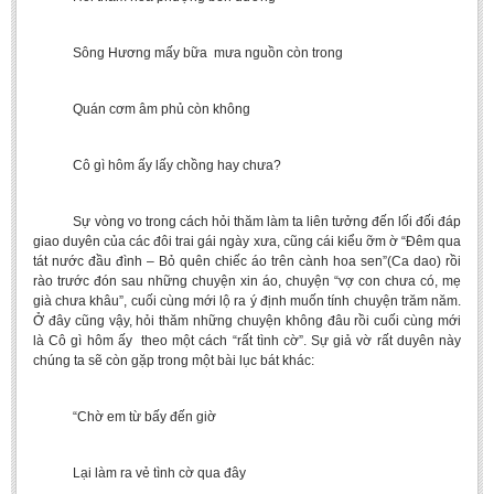
Sông Hương mấy bữa mưa nguồn còn trong
Quán cơm âm phủ còn không
Cô gì hôm ấy lấy chồng hay chưa?
Sự vòng vo trong cách hỏi thăm làm ta liên tưởng đến lối đối đáp
giao duyên của các đôi trai gái ngày xưa, cũng cái kiểu ỡm ờ “Đêm qua
tát nước đầu đình – Bỏ quên chiếc áo trên cành hoa sen”(Ca dao) rồi
rào trước đón sau những chuyện xin áo, chuyện “vợ con chưa có, mẹ
già chưa khâu”, cuối cùng mới lộ ra ý định muốn tính chuyện trăm năm.
Ở đây cũng vậy, hỏi thăm những chuyện không đâu rồi cuối cùng mới
là Cô gì hôm ấy theo một cách “rất tình cờ”. Sự giả vờ rất duyên này
chúng ta sẽ còn gặp trong một bài lục bát khác:
“Chờ em từ bấy đến giờ
Lại làm ra vẻ tình cờ qua đây