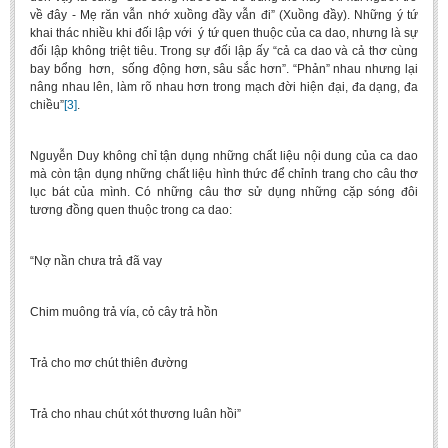
về đây - Mẹ răn vẫn nhớ xuồng đầy vẫn đi” (Xuồng đầy). Những ý tứ
khai thác nhiều khi đối lập với ý tứ quen thuộc của ca dao, nhưng là sự
đối lập không triệt tiêu. Trong sự đối lập ấy “cả ca dao và cả thơ cùng
bay bổng hơn, sống động hơn, sâu sắc hơn”. “Phản” nhau nhưng lại
nâng nhau lên, làm rõ nhau hơn trong mạch đời hiện đại, đa dạng, đa
chiều”
[3]
.
Nguyễn Duy không chỉ tận dụng những chất liệu nội dung của ca dao
mà còn tận dụng những chất liệu hình thức để chỉnh trang cho câu thơ
lục bát của mình. Có những câu thơ sử dụng những cặp sóng đôi
tương đồng quen thuộc trong ca dao:
“Nợ nần chưa trả đã vay
Chim muông trả vía, cỏ cây trả hồn
Trả cho mơ chút thiên đường
Trả cho nhau chút xót thương luân hồi”