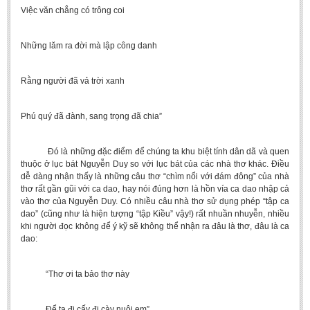
Việc văn chẳng có trông coi
Những lăm ra đời mà lập công danh
Rằng người đã vả trời xanh
Phú quý đã đành, sang trọng đã chia”
Đó là những đặc điểm để chúng ta khu biệt tính dân dã và quen
thuộc ở lục bát Nguyễn Duy so với lục bát của các nhà thơ khác. Điều
dễ dàng nhận thấy là những câu thơ “chìm nổi với đám đông” của nhà
thơ rất gần gũi với ca dao, hay nói đúng hơn là hồn vía ca dao nhập cả
vào thơ của Nguyễn Duy. Có nhiều câu nhà thơ sử dụng phép “tập ca
dao” (cũng như là hiện tượng “tập Kiều” vậy!) rất nhuần nhuyễn, nhiều
khi người đọc không để ý kỹ sẽ không thể nhận ra đâu là thơ, đâu là ca
dao:
“Thơ ơi ta bảo thơ này
Để ta đi cấy đi cày nuôi em”