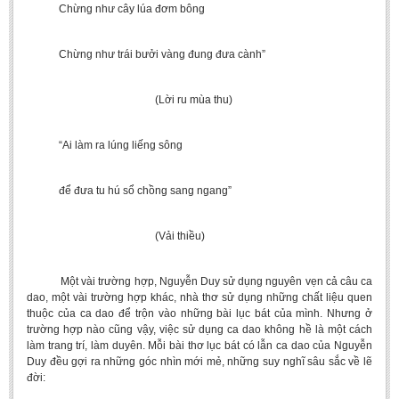
Chừng như cây lúa đơm bông
Chừng như trái bưởi vàng đung đưa cành”
(Lời ru mùa thu)
“Ai làm ra lúng liếng sông
để đưa tu hú sổ chồng sang ngang”
(Vải thiều)
Một vài trường hợp, Nguyễn Duy sử dụng nguyên vẹn cả câu ca
dao, một vài trường hợp khác, nhà thơ sử dụng những chất liệu quen
thuộc của ca dao để trộn vào những bài lục bát của mình. Nhưng ở
trường hợp nào cũng vậy, việc sử dụng ca dao không hề là một cách
làm trang trí, làm duyên. Mỗi bài thơ lục bát có lẫn ca dao của Nguyễn
Duy đều gợi ra những góc nhìn mới mẻ, những suy nghĩ sâu sắc về lẽ
đời: