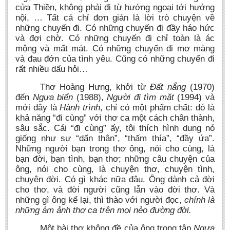
cửa Thiền, không phải đi từ hướng ngoại tới hướng
Literature Club
nội, … Tất cả chỉ đơn giản là lời trò chuyện về
Calligraphy Club
những chuyến đi. Có những chuyến đi đầy háo hức
và đợi chờ. Có những chuyến đi chỉ toàn là ác
mộng và mất mát. Có những chuyến đi mơ màng
và đau đớn của tình yêu. Cũng có những chuyến đi
rất nhiều dấu hỏi…
Thơ Hoàng Hưng, khởi từ
Đất nắng
(1970)
đến
Ngựa biển
(1988),
Người đi tìm mặt
(1994) và
mới đây là
Hành trình
, chỉ có một phẩm chất: đó là
khả năng “đi cùng” với thơ ca một cách chân thành,
sâu sắc. Cái “đi cùng” ấy, tôi thích hình dung nó
giống như sự “dấn thân”, “thấm thía”, “đầy ứa”.
Những người bạn trong thơ ông, nói cho cùng, là
bạn đời, bạn tình, bạn thơ; những câu chuyện của
ông, nói cho cùng, là chuyện thơ, chuyện tình,
chuyện đời. Có gì khác nữa đâu. Ông dành cả đời
cho thơ, và đời người cũng lẫn vào đời thơ. Và
những gì ông kể lại, thì thào với người đọc,
chính là
những ám ảnh thơ ca trên mọi nẻo đường đời.
Một bài thơ không đề của ông trong tập
Ngựa