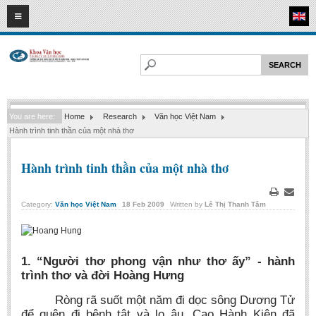
08
08
2026
HOME
ABOUT FL
Faculty of Literature
You are here:
Home
Research
Văn học Việt Nam
Departments
Hành trình tinh thần của một nhà thơ
Department of Vietnamese Literature
Hành trình tinh thần của một nhà thơ
Department of Literary Theory and Criticism
Department of Foreign Literatures and Comparative Literature
Print
Email
Category:
Văn học Việt Nam
18
Feb
2009
Written by
Lê Thị Thanh Tâm
Department of Sinology-Nom Studies
Department of Arts Studies
Center of Sinology and Nom Studies
1. “Người thơ phong vận như thơ ấy” - hành
trình thơ và đời Hoàng Hưng
Images - Events
Ròng rã suốt một năm đi dọc sông Dương Tử
ACADEMIC
để quên đi bệnh tật và lo âu, Cao Hành Kiện đã