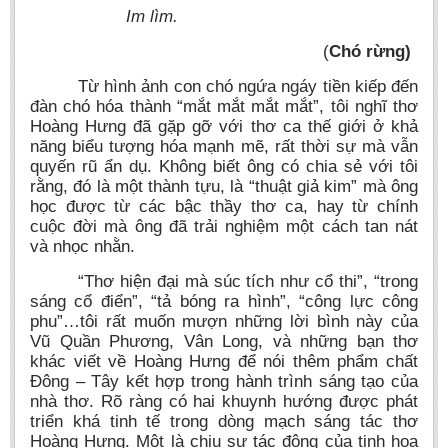
Im lìm.
(
Chó rừng)
Từ hình ảnh con chó ngứa ngáy tiền kiếp đến
đàn chó hóa thành “mắt mắt mắt mắt”, tôi nghĩ thơ
Hoàng Hưng đã gặp gỡ với thơ ca thế giới ở khả
năng biểu tượng hóa mạnh mẽ, rất thời sự mà vẫn
quyến rũ ẩn dụ. Không biết ông có chia sẻ với tôi
rằng, đó là một thành tựu, là “thuật giả kim” mà ông
học được từ các bậc thầy thơ ca, hay từ chính
cuộc đời mà ông đã trải nghiệm một cách tan nát
và nhọc nhằn.
“Thơ hiện đại mà súc tích như cổ thi”, “trong
sáng cổ điển”, “tả bóng ra hình”, “công lực công
phu”…tôi rất muốn mượn những lời bình này của
Vũ Quần Phương, Vân Long, và những bạn thơ
khác viết về Hoàng Hưng để nói thêm phẩm chất
Đông – Tây kết hợp trong hành trình sáng tạo của
nhà thơ. Rõ ràng có hai khuynh hướng được phát
triển khá tinh tế trong dòng mạch sáng tác thơ
Hoàng Hưng. Một là chịu sự tác động của tinh hoa