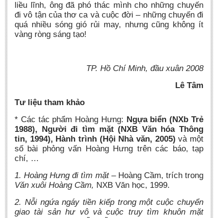
liều lĩnh, ông đã phó thác mình cho những chuyến
đi vô tận của thơ ca và cuộc đời – những chuyến đi
quá nhiều sóng gió rủi may, nhưng cũng không ít
vàng ròng sáng tạo!
TP. Hồ Chí Minh, đầu xuân 2008
Lê Tâm
Tư liệu tham khảo
* Các tác phẩm Hoàng Hưng:
Ngựa biển (NXb Trẻ
1988), Người đi tìm mặt (NXB Văn hóa Thông
tin, 1994), Hành trình (Hội Nhà văn, 2005)
và một
số bài phỏng vấn Hoàng Hưng trên các báo, tạp
chí, …
1. Hoàng Hưng đi tìm mặt –
Hoàng Cầm, trích trong
Văn xuôi Hoàng Cầm,
NXB Văn học, 1999.
2. Nỗi ngứa ngáy tiền kiếp trong một cuộc chuyển
giao tài sản hư vô và cuộc truy tìm khuôn mặt