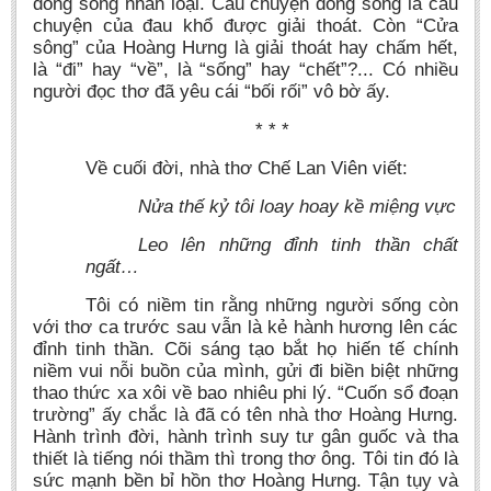
dòng sông nhân loại. Câu chuyện dòng sông là câu
chuyện của đau khổ được giải thoát. Còn “Cửa
sông” của Hoàng Hưng là giải thoát hay chấm hết,
là “đi” hay “về”, là “sống” hay “chết”?... Có nhiều
người đọc thơ đã yêu cái “bối rối” vô bờ ấy.
* * *
Về cuối đời, nhà thơ Chế Lan Viên viết:
Nửa thế kỷ tôi loay hoay kề miệng vực
Leo lên những đỉnh tinh thần chất
ngất…
Tôi có niềm tin rằng những người sống còn
với thơ ca trước sau vẫn là kẻ hành hương lên các
đỉnh tinh thần. Cõi sáng tạo bắt họ hiến tế chính
niềm vui nỗi buồn của mình, gửi đi biền biệt những
thao thức xa xôi về bao nhiêu phi lý. “Cuốn sổ đoạn
trường” ấy chắc là đã có tên nhà thơ Hoàng Hưng.
Hành trình đời, hành trình suy tư gân guốc và tha
thiết là tiếng nói thầm thì trong thơ ông. Tôi tin đó là
sức mạnh bền bỉ hồn thơ Hoàng Hưng. Tận tụy và