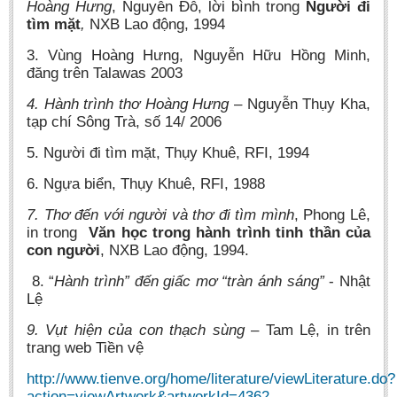
Hoàng Hưng
, Nguyễn Đỗ, lời bình trong
Người đi
tìm mặt
,
NXB Lao động, 1994
3. Vùng Hoàng Hưng, Nguyễn Hữu Hồng Minh,
đăng trên Talawas 2003
4. Hành trình thơ Hoàng Hưng
– Nguyễn Thụy Kha,
tạp chí Sông Trà, số 14/ 2006
5. Người đi tìm mặt, Thụy Khuê, RFI, 1994
6. Ngựa biển, Thụy Khuê, RFI, 1988
7. Thơ đến với người và thơ đi tìm mình
, Phong Lê,
in trong
Văn học trong hành trình tinh thần của
con người
, NXB Lao động, 1994.
8. “
Hành trình” đến giấc mơ “tràn ánh sáng”
- Nhật
Lệ
9. Vụt hiện của con thạch sùng
– Tam Lệ, in trên
trang web Tiền vệ
http://www.tienve.org/home/literature/viewLiterature.do?
action=viewArtwork&artworkId=4362