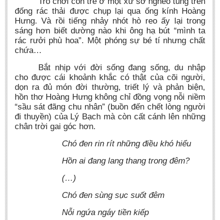
Trò chơi con trẻ ở một xứ sở nghèo túng trên
đống rác thải được chụp lại qua ống kính Hoàng
Hưng. Và rồi tiếng nhảy nhót hò reo ấy lại trong
sáng hơn biết dường nào khi ông hạ bút “mình ta
rác rưởi phù hoa”. Một phóng sự bé tí nhưng chất
chứa…
Bắt nhịp với đời sống đang sống, du nhập
cho được cái khoảnh khắc có thật của cõi người,
dọn ra đủ món đời thường, triết lý và phản biện,
hồn thơ Hoàng Hưng không chỉ đồng vọng nỗi niềm
“sầu sát đãng chu nhân” (buồn đến chết lòng người
đi thuyền) của Lý Bạch mà còn cất cánh lên những
chân trời gai góc hơn.
Chó đen rin rít những điều khó hiểu
Hồn ai đang lang thang trong đêm?
(…)
Chó đen sùng sục suốt đêm
Nỗi ngứa ngáy tiền kiếp