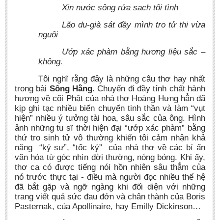
Xin nước sông rửa sạch tội tình
Lão du-già sát đầy mình tro tử thi vừa
nguội
Ướp xác phàm bằng hương liệu sắc –
không.
Tôi nghĩ rằng đây là những câu thơ hay nhất
trong bài
Sông Hằng.
Chuyến đi đầy tính chất hành
hương về cõi Phật của nhà thơ Hoàng Hưng hẳn đã
kịp ghi tạc nhiều biến chuyển tinh thần và làm “vụt
hiện” nhiều ý tưởng tài hoa, sâu sắc của ông. Hình
ảnh những tu sĩ thời hiện đại “ướp xác phàm” bằng
thứ tro sinh tử vô thường khiến tôi cảm nhận khả
năng “ký sự”, “tốc ký” của nhà thơ về các bí ẩn
văn hóa từ góc nhìn đời thường, nóng bỏng. Khi ấy,
thơ ca có được tiếng nói hồn nhiên sâu thẳm của
nó trước thực tại - điều mà người đọc nhiều thế hệ
đã bắt gặp và ngỡ ngàng khi đối diện với những
trang viết quá sức đau đớn và chân thành của Boris
Pasternak, của Apollinaire, hay Emilly Dickinson…