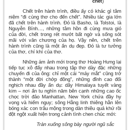
chết
)
Chết trên hành trình, điều ấy có khác gì tâm
niệm “đi cùng thơ cho đến chết”. Nhiều tác gia lớn
đã chết trên hành trình. Đó là Basho, là Tolstoi, là
Nguyễn Bính…, những tâm hồn đi cùng mưa gió
của đời, chết trong rét mướt bất ngờ và sống sót
mãi với văn chương của họ. Vậy nên, chết trên
hành trình cũng là một ẩn dụ đẹp. Đó là tư tưởng
của thơ, chí khí của thơ.
Những ám ảnh mới trong thơ Hoàng Hưng lại
tiếp tục xô đẩy nhau trong tập thơ dày đặc những
chuyến đi của ông: chỉ một cái “máy mắt” cũng trở
thành “một đời chớp đông”, những đỉnh cao đối
nghịch nhau đầy ẩn dụ: dãy Himalaya tuyết vàng
kim – nơi ẩn tu nghìn năm bên cạnh những cao ốc
chọc trời đảo Manhattan, New York chứa đầy hy
vọng và hiểm nguy; sông Hằng linh thiêng hằn lên
bóng xác con trâu mộng trong dàn thiêu quá khứ rồi
đột ngột xuất hiện trong cảnh tình chen chúc mới:
Tràn xuống sông bày người ngũ sắc