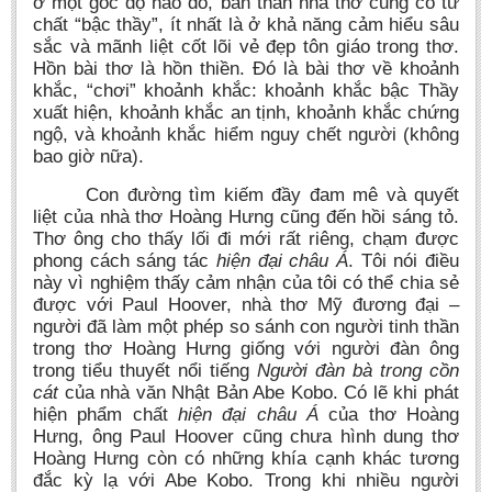
ở một góc độ nào đó, bản thân nhà thơ cũng có tư
chất “bậc thầy”, ít nhất là ở khả năng cảm hiểu sâu
sắc và mãnh liệt cốt lõi vẻ đẹp tôn giáo trong thơ.
Hồn bài thơ là hồn thiền. Đó là bài thơ về khoảnh
khắc, “chơi” khoảnh khắc: khoảnh khắc bậc Thầy
xuất hiện, khoảnh khắc an tịnh, khoảnh khắc chứng
ngộ, và khoảnh khắc hiểm nguy chết người (không
bao giờ nữa).
Con đường tìm kiếm đầy đam mê và quyết
liệt của nhà thơ Hoàng Hưng cũng đến hồi sáng tỏ.
Thơ ông cho thấy lối đi mới rất riêng, chạm được
phong cách sáng tác
hiện đại châu Á
. Tôi nói điều
này vì nghiệm thấy cảm nhận của tôi có thể chia sẻ
được với Paul Hoover, nhà thơ Mỹ đương đại –
người đã làm một phép so sánh con người tinh thần
trong thơ Hoàng Hưng giống với người đàn ông
trong tiểu thuyết nổi tiếng
Người đàn bà trong cồn
cát
của nhà văn Nhật Bản Abe Kobo. Có lẽ khi phát
hiện phẩm chất
hiện đại châu Á
của thơ Hoàng
Hưng, ông Paul Hoover cũng chưa hình dung thơ
Hoàng Hưng còn có những khía cạnh khác tương
đắc kỳ lạ với Abe Kobo. Trong khi nhiều người