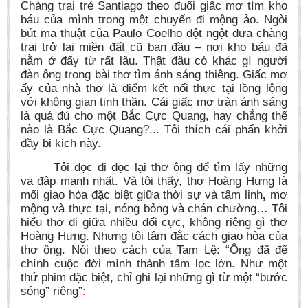
Chàng trai trẻ Santiago theo đuổi giấc mơ tìm kho
báu của mình trong một chuyến đi mộng ảo. Ngòi
bút ma thuật của Paulo Coelho đột ngột đưa chàng
trai trở lại miền đất cũ ban đầu – nơi kho báu đã
nằm ở đấy từ rất lâu. Thật đâu có khác gì người
đàn ông trong bài thơ tìm ánh sáng thiêng. Giấc mơ
ấy của nhà thơ là điểm kết nối thực tại lồng lộng
với không gian tinh thần. Cái giấc mơ tràn ánh sáng
là quá đủ cho một Bắc Cực Quang, hay chẳng thể
nào là Bắc Cực Quang?... Tôi thích cái phấn khởi
đầy bi kịch này.
Tôi đọc đi đọc lại thơ ông để tìm lấy những
va đập mạnh nhất. Và tôi thấy, thơ Hoàng Hưng là
mối giao hòa đặc biệt giữa thời sự và tâm linh
,
mơ
mộng và thực tại, nóng bỏng và chán chường… Tôi
hiểu thơ đi giữa nhiều đối cực, không riêng gì thơ
Hoàng Hưng. Nhưng tôi tâm đắc cách giao hòa của
thơ ông. Nói theo cách của Tam Lệ: “Ông đã để
chính cuộc đời mình thành tấm lọc lớn. Như một
thứ phim đặc biệt, chỉ ghi lại những gì từ một “bước
sóng” riêng”
: