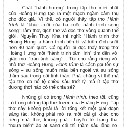
BA, MA, PhD. Theses
Chất “hành hương” trong tập thơ mới nhất
của Hoàng Hưng tạo ra một mạch ngầm cảm thụ
CONFERENCE
cho độc giả. Vì thế, có người thấy tập thơ
Hành
trình
là “khúc cuối của ba cuộc hành trình song
Studies on Vietnamese and Korean Literature and Films
song”: làm thơ, dịch thơ và đọc thơ vòng quanh thế
Modernization process in Japanese literature and in the literatures of
giới. Nguyễn Thụy Kha thì nghĩ: “Hành trình thơ
East-Asian region
Hoàng Hưng là hành trình bền bỉ và kiên định suốt
hơn 40 năm qua”. Có người lại đọc thấy trong thơ
Studies on Sinology & Nom
Hoàng Hưng một “hành trình tâm linh” tìm đến với
Vietnamese and Japanese Literature Viewed from an East Asian
giấc mơ “tràn ánh sáng”… Tôi cho rằng riêng với
Perspective
nhà thơ Hoàng Hưng,
Hành trình
là cách gọi tên sự
sống – sự sống muôn màu bên ngoài và sự sống
To Build a Standard Orthography in Schools and the Media
thẳm sâu trong cõi tinh thần. Phải chăng vì thế mà
tập thơ đã hé lộ chiều sâu triết lý mà ít tập thơ
80 Years of New Poetry and the Self-Reliant Literary Group
đương thời nào có thể chia sẻ?
ALUMNI
Những gì có trong
Hành trình,
theo tôi, cũng
Alumni Association
có trong những tập thơ trước của Hoàng Hưng. Tập
thơ này không phải là lời tổng kết một giai đoạn
Scholarship Fund
sáng tác, không phải mở ra một cái gì khác cho
riêng nhà thơ, không phải chuyển từ trạng thái
STUDENT ACTIVITIES
“ngựa biển” ào ạt sang cái thì thầm sâu lắng nơi