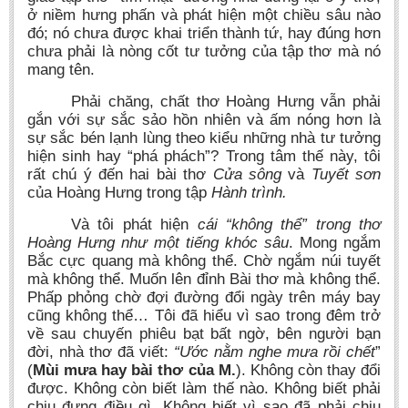
ở niềm hưng phấn và phát hiện một chiều sâu nào
đó; nó chưa được khai triển thành tứ, hay đúng hơn
chưa phải là nòng cốt tư tưởng của tập thơ mà nó
mang tên.
Phải chăng, chất thơ Hoàng Hưng vẫn phải
gắn với sự sắc sảo hồn nhiên và ấm nóng hơn là
sự sắc bén lạnh lùng theo kiểu những nhà tư tưởng
hiện sinh hay “phá phách”? Trong tâm thế này, tôi
rất chú ý đến hai bài thơ
Cửa sông
và
Tuyết sơn
của Hoàng Hưng trong tập
Hành trình.
Và tôi phát hiện
cái “không thể” trong thơ
Hoàng Hưng như một tiếng khóc sâu
. Mong ngắm
Bắc cực quang mà không thể. Chờ ngắm núi tuyết
mà không thể. Muốn lên đỉnh Bài thơ mà không thể.
Phấp phỏng chờ đợi đường đổi ngày trên máy bay
cũng không thể… Tôi đã hiểu vì sao trong đêm trở
về sau chuyến phiêu bạt bất ngờ, bên người bạn
đời, nhà thơ đã viết:
“Ước nằm nghe mưa rồi chết
”
(
Mùi mưa hay bài thơ của M.
). Không còn thay đổi
được. Không còn biết làm thế nào. Không biết phải
chịu đựng điều gì. Không biết vì sao đã phải chịu