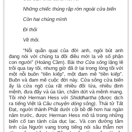
Những chiếc thúng rập rờn ngoài cửa biển
Còn hai chúng mình
Đi thôi
Về thôi.
“Nỗi quằn quại của đời anh, ngòi bút anh
đang nói với chúng ta đôi điều mới lạ về số phận
con người” (Hoàng Cầm). Bài thơ
Cửa sông
lặng lẽ
trôi qua tay tôi, nhưng giờ đã ở lại trong lòng tôi với
một nỗi buồn “tiền kiếp”, một đam mê “tiền kiếp”.
Buồn và đam mê cuộc đời này. Cửa sông cửa biển
ấy là cửa ngõ của rất nhiều đôi lứa, nhiều định
mệnh, đưa đẩy và úa tàn, chấm dứt và mênh mang.
Tôi nhớ Herman Hess với
Shiddhartha
(được dịch
ra tiếng Việt là
Câu chuyện dòng sông)
. Thái tử Tất
Đạt, người thành Phật dưới cội bồ đề hơn hai ngàn
năm trước, được Herman Hess mô tả trong những
biến cố tan tành của dục lạc. Và con đường tâm
linh của Người vang trong tiếng nói sâu thẳm nơi