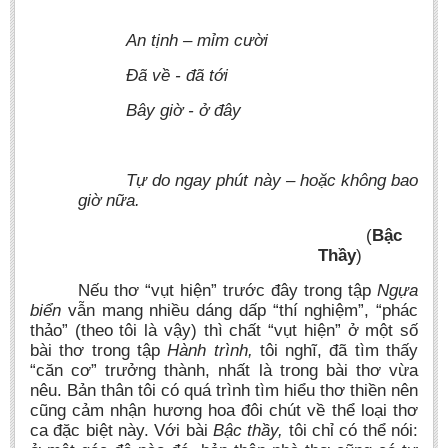
An tịnh – mỉm cười
Đã về - đã tới
Bây giờ - ở đây
Tự do ngay phút này – hoặc không bao
giờ nữa.
(
Bậc
Thầy
)
Nếu thơ “vụt hiện” trước đây trong tập
Ngựa
biển
vẫn mang nhiều dáng dấp “thí nghiệm”, “phác
thảo” (theo tôi là vậy) thì chất “vụt hiện” ở một số
bài thơ trong tập
Hành trình,
tôi nghĩ, đã tìm thấy
“căn cơ” trưởng thành, nhất là trong bài thơ vừa
nêu. Bản thân tôi có quá trình tìm hiểu thơ thiền nên
cũng cảm nhận hương hoa đôi chút về thể loại thơ
ca đặc biệt này. Với bài
Bậc thầy,
tôi chỉ có thể nói: