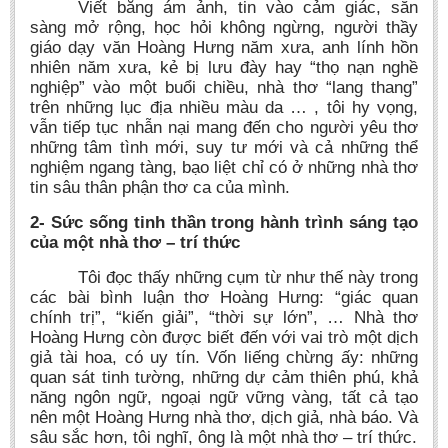
Viết bằng ám ảnh, tin vào cảm giác, sẵn
sàng mở rộng, học hỏi không ngừng, người thầy
giáo dạy văn Hoàng Hưng năm xưa, anh lính hồn
nhiên năm xưa, kẻ bị lưu đày hay “thọ nạn nghề
nghiệp” vào một buổi chiều, nhà thơ “lang thang”
trên những lục địa nhiều màu da … , tôi hy vọng,
vẫn tiếp tục nhẫn nại mang đến cho người yêu thơ
những tâm tình mới, suy tư mới và cả những thể
nghiệm ngang tàng, bạo liệt chỉ có ở những nhà thơ
tin sâu thân phận thơ ca của mình.
2- Sức sống tinh thần trong hành trình sáng tạo
của một nhà thơ – trí thức
Tôi đọc thấy những cụm từ như thế này trong
các bài bình luận thơ Hoàng Hưng: “giác quan
chính trị”, “kiến giải”, “thời sự lớn”, … Nhà thơ
Hoàng Hưng còn được biết đến với vai trò một dịch
giả tài hoa, có uy tín. Vốn liếng chừng ấy: những
quan sát tinh tường, những dự cảm thiên phú, khả
năng ngôn ngữ, ngoại ngữ vững vàng, tất cả tạo
nên một Hoàng Hưng nhà thơ, dịch giả, nhà báo. Và
sâu sắc hơn, tôi nghĩ, ông là một nhà thơ – trí thức.