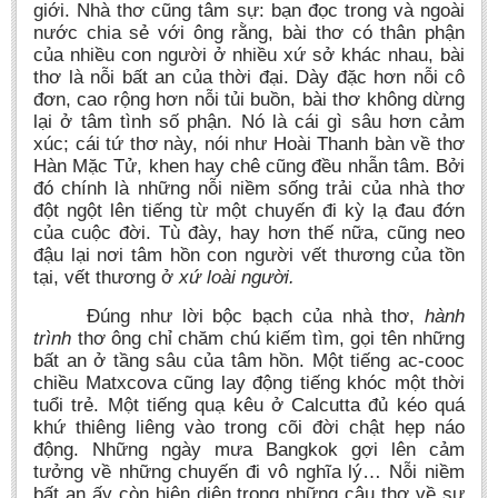
giới. Nhà thơ cũng tâm sự: bạn đọc trong và ngoài
nước chia sẻ với ông rằng, bài thơ có thân phận
của nhiều con người ở nhiều xứ sở khác nhau, bài
thơ là nỗi bất an của thời đại. Dày đặc hơn nỗi cô
đơn, cao rộng hơn nỗi tủi buồn, bài thơ không dừng
lại ở tâm tình số phận. Nó là cái gì sâu hơn cảm
xúc; cái tứ thơ này, nói như Hoài Thanh bàn về thơ
Hàn Mặc Tử, khen hay chê cũng đều nhẫn tâm. Bởi
đó chính là những nỗi niềm sống trải của nhà thơ
đột ngột lên tiếng từ một chuyến đi kỳ lạ đau đớn
của cuộc đời. Tù đày, hay hơn thế nữa, cũng neo
đậu lại nơi tâm hồn con người vết thương của tồn
tại, vết thương ở
xứ loài người.
Đúng như lời bộc bạch của nhà thơ,
hành
trình
thơ ông chỉ chăm chú kiếm tìm, gọi tên những
bất an ở tầng sâu của tâm hồn. Một tiếng ac-cooc
chiều Matxcova cũng lay động tiếng khóc một thời
tuổi trẻ. Một tiếng quạ kêu ở Calcutta đủ kéo quá
khứ thiêng liêng vào trong cõi đời chật hẹp náo
động. Những ngày mưa Bangkok gợi lên cảm
tưởng về những chuyến đi vô nghĩa lý… Nỗi niềm
bất an ấy còn hiện diện trong những câu thơ về sự