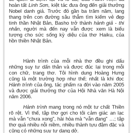
Undergraduate: Regular Degree
hoàn tất
Linh Sơn
, kiệt tác đưa ông đến giải thưởng
Nobel danh giá. Trước đó gần ba trăm năm, lang
Undergraduate: Honor Degree
thang trên con đường sâu thẳm tìm kiếm vẻ đẹp
tinh thần Nhật Bản, Basho trở thành
hành giả - thi
Postgraduate
nhân
, người mà đến nay vẫn được xem là biểu
LITERARY WRITINGS & TRANSLATING
tượng cho sức sống kỳ diệu của thơ Haiku, của
hồn thiền Nhật Bản.
RESEARCH
Sinology & Nom
Hành trình của mỗi nhà thơ đều ghi dấu
Linguistics
những suy tư dấn thân và được đúc lại trong mỗi
con chữ, trang thơ. Tôi hình dung Hoàng Hưng
Vietnamese Folk Culture
cũng là một trường hợp như thế; nhất là khi đọc
Literary Theory & Criticism
Hành trình
của ông, tác phẩm ra đời vào năm 2005
và được giải thưởng thơ của Hội Nhà văn Hà Nội
Vietnamese Literature
năm 2006.
Foreign Literatures & Comparative Literature
Hành trình
mang trong nó một tư chất Thiền
Theater and Film
rõ rệt. Vì thế, tập thơ gợi cho tôi cảm giác an lạc
mà vẫn “chưa xong”, hài hòa mà “vẫn đang” …; tập
Culture - History - Philosophy
thơ quá nhiều nỗi niềm, nhiều thành tựu đậm đặc và
Education
cũng có những suy tư dang dở.