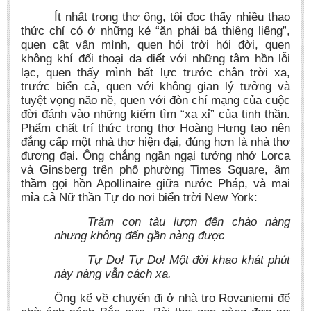
Ít nhất trong thơ ông, tôi đọc thấy nhiều thao
thức chỉ có ở những kẻ “ăn phải bả thiêng liêng”,
quen cật vấn mình, quen hỏi trời hỏi đời, quen
không khí đối thoại da diết với những tâm hồn lỗi
lạc, quen thấy mình bất lực trước chân trời xa,
trước biển cả, quen với không gian lý tưởng và
tuyệt vọng não nề, quen với đòn chí mạng của cuộc
đời đánh vào những kiếm tìm “xa xỉ” của tinh thần.
Phẩm chất trí thức trong thơ Hoàng Hưng tạo nên
đẳng cấp một nhà thơ hiện đại, đúng hơn là nhà thơ
đương đại. Ông chẳng ngần ngại tưởng nhớ Lorca
và Ginsberg trên phố phường Times Square, âm
thầm gọi hồn Apollinaire giữa nước Pháp, và mai
mỉa cả Nữ thần Tự do nơi biển trời New York:
Trăm con tàu lượn đến chào nàng
nhưng không đến gần nàng được
Tự Do! Tự Do! Một đời khao khát phút
này nàng vẫn cách xa.
Ông kể về chuyến đi ở nhà trọ Rovaniemi để