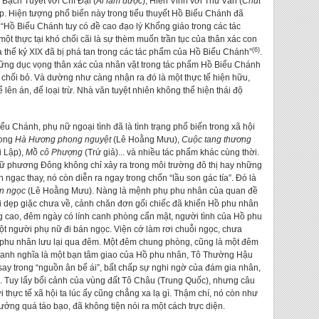
Bạch Tuyết với Chí Đại (
Ai làm được
), Hiển Vinh với Thu Vân (
Chút
ặp. Hiện tượng phổ biến này trong tiểu thuyết Hồ Biểu Chánh đã
 “Hồ Biểu Chánh tuy có đề cao đạo lý Khổng giáo trong các tác
 thực tại khó chối cãi là sự thèm muốn trần tục của thân xác con
(6)
thế kỷ XIX đã bị phá tan trong các tác phẩm của Hồ Biểu Chánh”
.
hững dục vọng thân xác của nhân vật trong tác phẩm Hồ Biểu Chánh
 chối bỏ. Và dường như càng nhận ra đó là một thực tế hiện hữu,
lên án, để loại trừ. Nhà văn tuyệt nhiên không thể hiện thái độ
u Chánh, phụ nữ ngoại tình đã là tình trạng phổ biến trong xã hội
rong
Hà Hương phong nguyệt
(Lê Hoằng Mưu),
Cuộc tang thương
 Lập),
Mồ cô Phượng
(Trứ giả)... và nhiều tác phẩm khác cùng thời.
nữ phương Đông không chỉ xảy ra trong môi trường đô thị hay những
ngạc thay, nó còn diễn ra ngay trong chốn “lầu son gác tía”. Đó là
n ngọc
(Lê Hoằng Mưu). Nàng là mệnh phụ phu nhân của quan đề
i dẹp giặc chưa về, cảnh chăn đơn gối chiếc đã khiến Hồ phu nhân
g cao, đêm ngày có lính canh phòng cẩn mật, người tình của Hồ phu
t người phụ nữ đi bán ngọc. Viện cớ làm rơi chuỗi ngọc, chưa
hu nhân lưu lại qua đêm. Một đêm chung phòng, cũng là một đêm
 danh nghĩa là một bạn tâm giao của Hồ phu nhân, Tô Thường Hậu
 say trong “nguồn ân bể ái”, bất chấp sự nghi ngờ của đám gia nhân,
về. Tuy lấy bối cảnh của vùng đất Tô Châu (Trung Quốc), nhưng câu
thực tế xã hội ta lúc ấy cũng chẳng xa lạ gì. Thậm chí, nó còn như
ởng quá táo bạo, đã không tiện nói ra một cách trực diện.