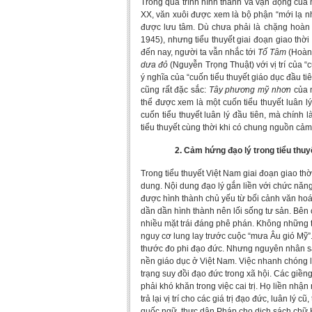
Trong quá trình hình thành và vận động của 
XX, văn xuôi được xem là bộ phận “mới lạ nhất
được lưu tâm. Dù chưa phải là chặng hoàn t
1945), nhưng tiểu thuyết giai đoạn giao th
đến nay, người ta vẫn nhắc tới
Tố Tâm
(Hoàng
dưa đỏ
(Nguyễn Trọng Thuật) với vị trí của “c
ý nghĩa của “cuốn tiểu thuyết giáo dục đầu ti
cũng rất đặc sắc:
Tây phương mỹ nhơn
của n
thể được xem là một cuốn tiểu thuyết luân 
cuốn tiểu thuyết luân lý đầu tiên, mà chính 
tiểu thuyết cùng thời khi có chung nguồn cảm
2. Cảm hứng đạo lý trong tiểu thuy
Trong tiểu thuyết Việt Nam giai đoạn giao thờ
dung. Nội dung đạo lý gắn liền với chức năng 
được hình thành chủ yếu từ bối cảnh văn hoá, 
dần dần hình thành nên lối sống tư sản. Bên 
nhiều mặt trái đáng phê phán. Không những th
nguy cơ lung lay trước cuộc “mưa Âu gió Mỹ”.
thước đo phi đạo đức. Nhưng nguyên nhân sâ
nền giáo dục ở Việt Nam. Việc nhanh chóng 
trạng suy đồi đạo đức trong xã hội. Các giề
phải khó khăn trong việc cai trị. Họ liền nhậ
trả lại vị trí cho các giá trị đạo đức, luân lý 
quốc ngữ, thực dân Pháp cho dịch sách chữ 