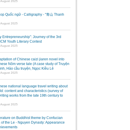
7 August 2025
op Quốc ngữ - Calligraphy - "青山 Thanh
1 August 2025
ry Entrepreneurship”: Journey of the 3rd
M Youth Literary Contest
7 August 2025
ptation of Chinese caizi jiaren novel into
ese Nôm verse tale (A case study of Truyện
inh, Hảo cầu truyện, Ngọc Kiều Lê
7 August 2025
ese national language travel writing about
ld: content and characteristics (survey of
writing works from the late 19th century to
7 August 2025
terature on Buddhist theme by Confucian
 of the Le - Nguyen Dynasty: Appearance
hievements