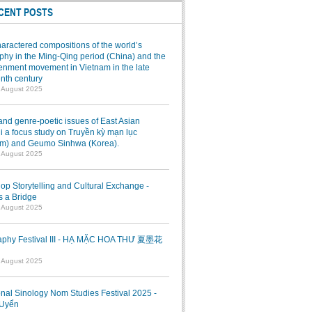
CENT POSTS
aractered compositions of the world’s
hy in the Ming-Qing period (China) and the
enment movement in Vietnam in the late
nth century
7 August 2025
and genre-poetic issues of East Asian
 a focus study on Truyền kỳ mạn lục
am) and Geumo Sinhwa (Korea).
7 August 2025
p Storytelling and Cultural Exchange -
s a Bridge
7 August 2025
raphy Festival III - HẠ MẶC HOA THƯ 夏墨花
1 August 2025
onal Sinology Nom Studies Festival 2025 -
Uyển