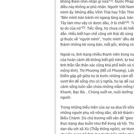
(3)
không thèm nhìn-nhận gì nữa”
. Nước Pháp 
điều này không ai phủ nhận. Người Việt Nam
minh ấy. Những điều Vĩnh Thái hay Trần Thìn
“Bên mình bán bánh-mì ngang tàng quá, bán 
(4)
Tây làm như vậy có được đâu, ở tù chết”
. 
(5)
tự do của nó”
. Tiếc rằng, họ chưa có đủ hi
đắn. Hiểu biết hạn chế cộng với thái độ sùn
gì thuộc về “người mình”, “nước mình” đều đáng
thành những kẻ vong bản, mất gốc, không còn 
Ngoài ra, tình trạng nhiều thanh niên trong 
của hoàn cảnh đã không biết giữ mình, tự bu
tinh thần lẫn thân xác cũng khá phổ biến và r
mộng tỉnh
), Thị Phượng (
Mồ cô Phượng
), Li
Điểm gặp gỡ giữa họ là trước những cám dỗ 
vượt lên để sống cho có ý nghĩa, họ lại để c
cảnh sống luôn sẵn chứa những mầm mống tộ
Khanh, Bạc Bà... Chúng vuốt ve, nuôi dưỡng đ
người.
Trong những biểu hiện của sự sa đọa lối sống
những người phụ nữ nông dân, đã trở thành m
Biểu Chánh. Dù chủ trương viết văn để “gieo
thực trạng đau buồn như thế trong xã hội. Th
dan díu với xã Xù (
Thầy thông ngôn
), vợ Hươ