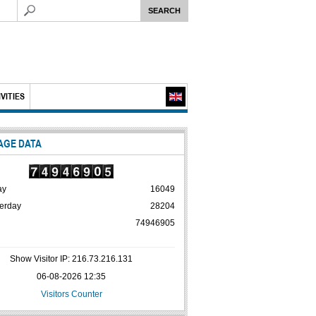
VITIES
AGE DATA
ay
16049
erday
28204
74946905
Show Visitor IP: 216.73.216.131
06-08-2026 12:35
Visitors Counter