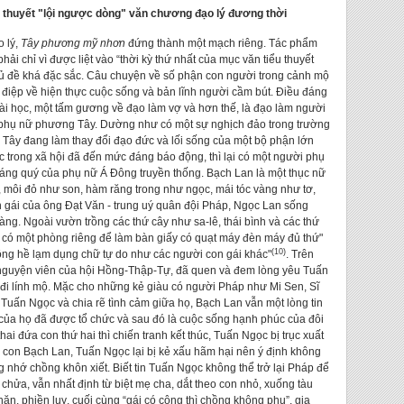
u thuyết "lội ngược dòng" văn chương đạo lý đương thời
 lý,
Tây phương mỹ nhơn
đứng thành một mạch riêng. Tác phẩm
ải chỉ vì được liệt vào “thời kỳ thứ nhất của mục văn tiểu thuyết
chủ đề khá đặc sắc. Câu chuyện về số phận con người trong cảnh mộ
 điệp về hiện thực cuộc sống và bản lĩnh người cầm bút. Điều đáng
 bài học, một tấm gương về đạo làm vợ và hơn thế, là đạo làm người
 phụ nữ phương Tây. Dường như có một sự nghịch đảo trong trường
ây đang làm thay đổi đạo đức và lối sống của một bộ phận lớn
c trong xã hội đã đến mức đáng báo động, thì lại có một người phụ
ng quý của phụ nữ Á Đông truyền thống. Bạch Lan là một thục nữ
ết, môi đỏ như son, hàm răng trong như ngọc, mái tóc vàng như tơ,
n gái của ông Đạt Văn - trung uý quân đội Pháp, Ngọc Lan sống
oàng. Ngoài vườn trồng các thứ cây như sa-lê, thái bình và các thứ
hà có một phòng riêng để làm bàn giấy có quạt máy đèn máy đủ thứ"
(10)
hông hề lạm dụng chữ tự do như các người con gái khác"
. Trên
 nguyện viên của hội Hồng-Thập-Tự, đã quen và đem lòng yêu Tuấn
 đi lính mộ. Mặc cho những kẻ giàu có người Pháp như Mi Sen, Sĩ
 Tuấn Ngọc và chia rẽ tình cảm giữa họ, Bạch Lan vẫn một lòng tin
của họ đã được tổ chức và sau đó là cuộc sống hạnh phúc của đôi
i đứa con thứ hai thì chiến tranh kết thúc, Tuấn Ngọc bị trục xuất
ẹ con Bạch Lan, Tuấn Ngọc lại bị kẻ xấu hãm hại nên ý định không
 nhớ chồng khôn xiết. Biết tin Tuấn Ngọc không thể trở lại Pháp để
chửa, vẫn nhất định từ biệt mẹ cha, dắt theo con nhỏ, xuống tàu
ăn, phiền luỵ, cuối cùng “gái có công thì chồng không phụ”, gia