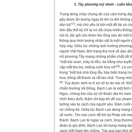
3.
Tây phương mỹ nhơn
- cuốn tiể
Trong dòng chảy chung đó của cảm hứng đạo
gây được ấn tượng ngay từ khi ra đời không ph
(7)
đàn bà”
, mà chủ yếu là bởi một đề tài và 
lính đầu thế kỷ XX tự nó đã chứa nhiều thông
nói là, tác giả còn khéo léo lồng vào đó một
thông qua hình tượng nhân vật là một người
hợp này. Giữa lúc những ảnh hưởng phương T
người Việt Nam, tình trạng tha hoá về đạo đứ
nữ phương Tây mang những phẩm chất rất đá
"mặt trái xoan, mày lá liễu, da trắng như tuy
(8)
cặp mắt thu ba, miệng cười hoa nở"
. Là co
trong "một toà nhà lộng lẫy, bày biện trang h
hoa, trông rất thanh và rất tao nhã. Trong n
(9)
. Tuy được sinh ra ở xứ sở tự do mà cô "k
chiến trường Vệ Đông, Bạch Lan là một tình
Ngọc, chàng trai của xứ sở thuộc địa An nam
Vinh theo đuổi, thậm chí bày trò để xúc phạm
tưởng vào tư cách của người yêu. Đám cưới 
vợ chồng trẻ. Giữa lúc Bạch Lan đang mang tha
về nước. Tìm mọi cách để trở lại Pháp với m
thành. Bạch Lan từ ngày xa cách, lòng thương
đoàn tụ gia đình, Bạch Lan dù bụng mang dạ 
sang Việt Nam tìm chồng. Trải qua bao khó kh