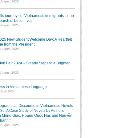
1 August 2025
lls journeys of Vietnamese immigrants to the
earch of better lives
1 August 2025
025 New Student Welcome Day: A Heartfelt
e from the President
7 August 2025
b Fair 2024 – Steady Steps to a Brighter
7 August 2025
ress in Vietnamese language
 April 2024
iographical Discourse in Vietnamese Novels
986: A Case Study of Novels by Authors
 Mộng Giác, Hoàng Quốc Hải, and Nguyễn
hánh.”
1 August 2025