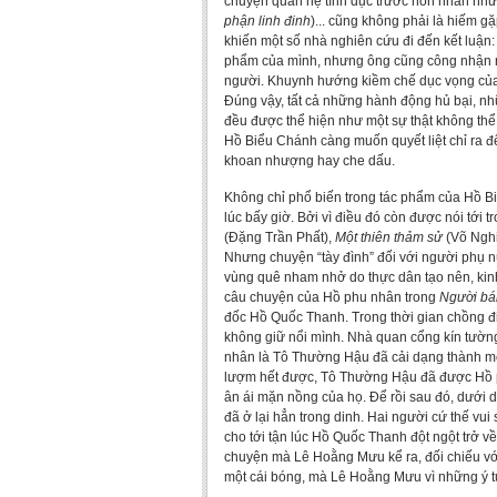
chuyện quan hệ tình dục trước hôn nhân như 
phận linh đinh
)... cũng không phải là hiếm g
khiến một số nhà nghiên cứu đi đến kết luận:
phẩm của mình, nhưng ông cũng công nhận một
người. Khuynh hướng kiềm chế dục vọng của 
Đúng vậy, tất cả những hành động hủ bại, n
đều được thể hiện như một sự thật không thể
Hồ Biểu Chánh càng muốn quyết liệt chỉ ra để 
khoan nhượng hay che dấu.
Không chỉ phổ biến trong tác phẩm của Hồ Biể
lúc bấy giờ. Bởi vì điều đó còn được nói tới t
(Đặng Trần Phất),
Một thiên thảm sử
(Võ Nghi
Nhưng chuyện “tày đình” đối với người phụ 
vùng quê nham nhở do thực dân tạo nên, kinh 
câu chuyện của Hồ phu nhân trong
Người bá
đốc Hồ Quốc Thanh. Trong thời gian chồng đ
không giữ nổi mình. Nhà quan cổng kín tườn
nhân là Tô Thường Hậu đã cải dạng thành mộ
lượm hết được, Tô Thường Hậu đã được Hồ p
ân ái mặn nồng của họ. Để rồi sau đó, dưới
đã ở lại hẳn trong dinh. Hai người cứ thế vui
cho tới tận lúc Hồ Quốc Thanh đột ngột trở 
chuyện mà Lê Hoằng Mưu kể ra, đối chiếu với 
một cái bóng, mà Lê Hoằng Mưu vì những ý tư