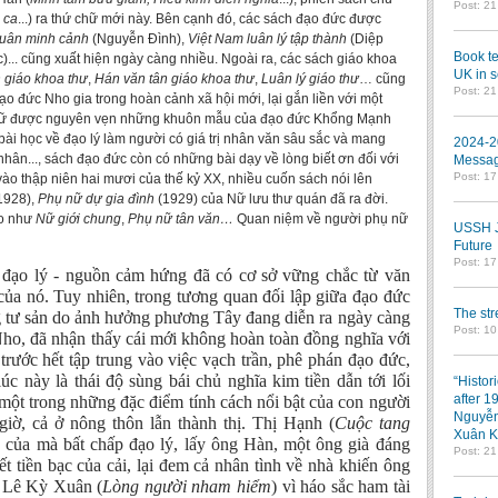
Post: 2
 ca
...) ra thứ chữ mới này. Bên cạnh đó, các sách đạo đức được
luân minh cảnh
(Nguyễn Đình),
Việt Nam luân lý tập thành
(Diệp
Book te
... cũng xuất hiện ngày càng nhiều. Ngoài ra, các sách giáo khoa
UK in s
 giáo khoa thư
,
Hán văn tân giáo khoa thư
,
Luân lý giáo thư
… cũng
Post: 2
ạo đức Nho gia trong hoàn cảnh xã hội mới, lại gắn liền với một
giữ được nguyên vẹn những khuôn mẫu của đạo đức Khổng Mạnh
ài học về đạo lý làm người có giá trị nhân văn sâu sắc và mang
2024-2
 nhân..., sách đạo đức còn có những bài dạy về lòng biết ơn đối với
Messag
Post: 1
ào thập niên hai mươi của thế kỷ XX, nhiều cuốn sách nói lên
1928),
Phụ nữ dự gia đình
(1929) của Nữ lưu thư quán đã ra đời.
áo như
Nữ giới chung
,
Phụ nữ tân văn…
Quan niệm về người phụ nữ
USSH Jo
Future
Post: 1
 đạo lý - nguồn cảm hứng đã có cơ sở vững chắc từ văn
 của nó. Tuy nhiên, trong tương quan đối lập giữa đạo đức
The st
 tư sản do ảnh hưởng phương Tây đang diễn ra ngày càng
Post: 10
Nho, đã nhận thấy cái mới không hoàn toàn đồng nghĩa với
trước hết tập trung vào việc vạch trần, phê phán đạo đức,
úc này là thái độ sùng bái chủ nghĩa kim tiền dẫn tới lối
“Histor
after 1
 một trong những đặc điểm tính cách nổi bật của con người
Nguyễn
giờ, cả ở nông thôn lẫn thành thị. Thị Hạnh (
Cuộc tang
Xuân K
ền của mà bất chấp đạo lý, lấy ông Hàn, một ông già đáng
Post: 2
hết tiền bạc của cải, lại đem cả nhân tình về nhà khiến ông
. Lê Kỳ Xuân (
Lòng người nham hiểm
) vì háo sắc ham tài