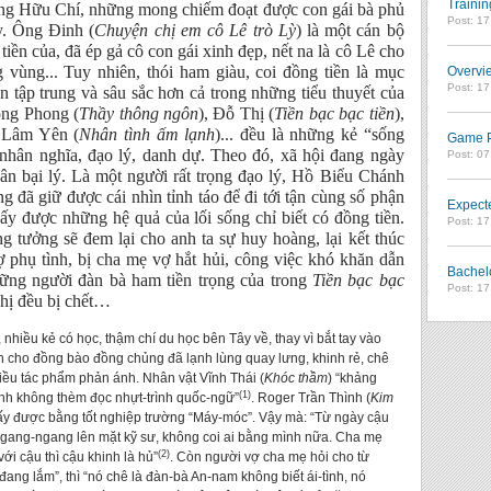
Trainin
ng Hữu Chí, những mong chiếm đoạt được con gái bà phủ
Post: 1
y. Ông Đinh (
Chuyện chị em cô Lê trò Lỳ
) là một cán bộ
ền của, đã ép gả cô con gái xinh đẹp, nết na là cô Lê cho
vùng... Tuy nhiên, thói ham giàu, coi đồng tiền là mục
Overvie
Post: 1
n tập trung và sâu sắc hơn cả trong những tiểu thuyết của
ông Phong (
Thầy thông ngôn
), Đỗ Thị (
Tiền bạc bạc tiền
),
g Lâm Yên (
Nhân tình ấm lạnh
)... đều là những kẻ “sống
Game Pl
n nhân nghĩa, đạo lý, danh dự. Theo đó, xã hội đang ngày
Post: 0
ân bại lý. Là một người rất trọng đạo lý, Hồ Biểu Chánh
ng đã giữ được cái nhìn tỉnh táo để đi tới tận cùng số phận
Expect
ấy được những hệ quả của lối sống chỉ biết có đồng tiền.
Post: 1
tưởng sẽ đem lại cho anh ta sự huy hoàng, lại kết thúc
phụ tình, bị cha mẹ vợ hắt hủi, công việc khó khăn dẫn
Bachel
ững người đàn bà ham tiền trọng của trong
Tiền bạc bạc
Post: 1
hị đều bị chết…
 nhiều kẻ có học, thậm chí du học bên Tây về, thay vì bắt tay vào
nh cho đồng bào đồng chủng đã lạnh lùng quay lưng, khinh rẻ, chê
iều tác phẩm phản ánh. Nhân vật Vĩnh Thái (
Khóc thầm
) “khảng
(1)
định không thèm đọc nhựt-trình quốc-ngữ”
. Roger Trần Thình (
Kim
ấy được bằng tốt nghiệp trường “Máy-móc”. Vậy mà: “Từ ngày cậu
gang-ngang lên mặt kỹ sư, không coi ai bằng mình nữa. Cha mẹ
(2)
ới cậu thì cậu khinh là hủ”
. Còn người vợ cha mẹ hỏi cho từ
đang lắm”, thì “nó chê là đàn-bà An-nam không biết ái-tình, nó