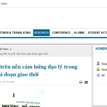
6 10pm
ITINGS & TRANSLATING
RESEARCH
CONFERENCE
ALUMNI
STUDENT ACTI
HOMEP
iệt Nam
 tiểu thuyết Việt Nam giai đoạn giao thời
rên nền cảm hứng đạo lý trong
Tod
Yest
i đoạn giao thời
All
 by
Lê Tú Anh
Print
Email