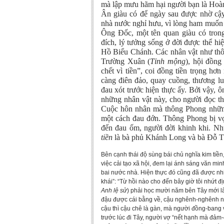
mà lập mưu hãm hại người bạn là Hoà
Ân giàu có để ngày sau được nhờ cậ
nhà nước nghỉ hưu, vì lòng ham muốn ti
Ông Đốc, một tên quan giàu có trong 
đích, lý tưởng sống ở đời được thể hiệ
Hồ Biểu Chánh. Các nhân vật như th
Trường Xuân (
Tỉnh mộng
), hội đồn
chết vì tiền”, coi đồng tiền trọng hơ
càng điên đảo, quay cuồng, thương lu
đau xót trước hiện thực ấy. Bởi vậy, ô
những nhân vật này, cho người đọc th
Cuộc hôn nhân mà thông Phong những 
một cách đau đớn. Thông Phong bị vợ 
đến đau ốm, người đời khinh khi. Nh
tiền
là bà phủ Khánh Long và bà Đỗ T
Bên cạnh thái độ sùng bái chủ nghĩa kim tiền,
việc cải tạo xã hội, đem lại ánh sáng văn mi
bai nước nhà. Hiện thực đó cũng đã được nh
khái”: “Từ hồi nào cho đến bây giờ tôi nhứt 
Anh lệ sử
) phải học mười năm bên Tây mới l
đậu được cái bằng về, cậu nghênh-nghênh n
cậu thì cậu chê là gàn, mà người đồng-bang v
trước lúc đi Tây, người vợ “nết hạnh mà đảm-