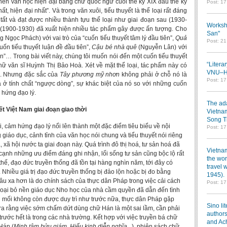
nền văn học hiện đại bằng chữ quốc ngữ cuối thế kỷ XIX đầu thế kỷ
Post: 1
, hiện đại nhất”. Và trong văn xuôi, tiểu thuyết là thể loại rất đáng
ất và đạt được nhiều thành tựu thể loại như giai đoạn sau (1930-
Worksh
ời (1900-1930) đã xuất hiện nhiều tác phẩm gây được ấn tượng. Cho
San"
 Ngọc Phách) với vai trò của “cuốn tiểu thuyết tâm lý đầu tiên”,
Quả
Post: 2
uốn tiểu thuyết luận đề đầu tiên”,
Cậu bé nhà quê
(Nguyễn Lân) với
ên”… Trong bài viết này, chúng tôi muốn nói đến một cuốn tiểu thuyết
“Litera
ữ văn sĩ Huỳnh Thị Bảo Hoà. Xét về mặt thể loại, tác phẩm này có
VNU–HC
lý. Nhưng đặc sắc của
Tây phương mỹ nhơn
không phải ở chỗ nó là
Post: 1
là ở tính chất “ngược dòng”, sự khác biệt của nó so với những cuốn
 hứng đạo lý.
The ada
ết Việt Nam giai đoạn giao thời
Vietnam
Song T
i, cảm hứng đạo lý nổi lên thành một đặc điểm tiêu biểu về nội
Post: 1
giáo dục, cảnh tỉnh của văn học nói chung và tiểu thuyết nói riêng
xã hội nước ta giai đoạn này. Quá trình đô thị hoá, tư sản hoá đã
Vietnam
cạnh những ưu điểm đáng ghi nhận, lối sống tư sản cũng bộc lộ rất
the wor
ế, đạo đức truyền thống đã tồn tại hàng nghìn năm, tới đây có
travel 
 Nhiều giá trị đạo đức truyền thống bị đảo lộn hoặc bị đo bằng
1945).
u xa hơn là do chính sách của thực dân Pháp trong việc cải cách
Post: 1
loại bỏ nền giáo dục Nho học của nhà cầm quyền đã dẫn đến tình
ng mối không còn được duy trì như trước nữa, thực dân Pháp gặp
Sino li
n ra rằng việc sớm chấm dứt dùng chữ Hán là một sai lầm, cần phải
authors
cũ, trước hết là trong các nhà trường. Kết hợp với việc truyền bá chữ
and Ac
Hán (
Minh tâm bửu giám, Hiếu kinh diễn nghĩa
...), phiên sách chữ