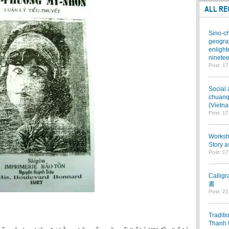
ALL RE
Sino-ch
geograp
enlight
ninetee
Post: 1
Social 
chuanqi
(Vietn
Post: 1
Worksho
Story a
Post: 1
Callig
書
Post: 2
Traditi
Thanh 