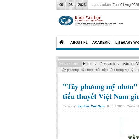
06
08
2026
Last update
Tue, 04 Aug 202
ABOUT FL
ACADEMIC
LITERARY WR
You are here:
Home
Research
Văn học V
"Tây phương mỹ nhơn" trên nền cảm hứng đạo lý trong
"Tây phương mỹ nhơn" t
tiểu thuyết Việt Nam gia
Category:
Văn học Việt Nam
07
Jul
2015
Written