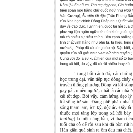
Nôm (
Huấn nữ ca, Thơ mẹ dạy con, Gia huấn
biên soạn mới bằng chữ quốc ngữ như
Ngũ 
Văn Cương),
Ấu viên tất độc
(Trần Phong Sắc)
của Nha học chính Đông Pháp như
Quốc văn
dạy về đạo đức. Tuy nhiên, cuộc tái hồi của đ
phương tiện ngôn ngữ mới nên không còn 
mà có nhiều sự điều chỉnh. Bên cạnh những b
tính chất vĩnh hằng như phụ từ, tử hiếu, lòng
nước đại Pháp đã có công bảo hộ. Đặc biệt, v
quyền của nữ giới như
Nam nữ bình quyền
(
Cùng với đó là sự xuất hiện của một số tờ b
trong xã hội, do vậy, đã có rất nhiều thay đổi.
Trong bối cảnh đó, cảm hứng
học trung đại, vẫn tiếp tục dòng chảy
truyền thống phương Đông và lối sống
gay gắt,
nhiều người, nhất là các nhà 
cái tốt đẹp. Bởi vậy, cảm hứng đạo lý 
lối sống tư sản. Đáng phê phán nhất l
sống tham lam, ích kỷ, độc ác. Đây là
thuộc mọi tầng lớp trong xã hội bấy 
thương
) là một nàng hầu, vì tham ti
tuổi cha cô để rồi sau khi đã bòn rút 
Hàn giận quá sinh ra ốm đau mà chết