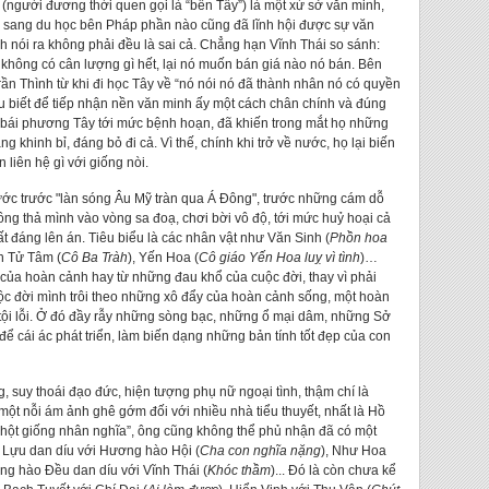
(người đương thời quen gọi là “bên Tây”) là một xứ sở văn minh,
 sang du học bên Pháp phần nào cũng đã lĩnh hội được sự văn
h nói ra không phải đều là sai cả. Chẳng hạn Vĩnh Thái so sánh:
không có cân lượng gì hết, lại nó muốn bán giá nào nó bán. Bên
Trần Thình từ khi đi học Tây về “nó nói nó đã thành nhân nó có quyền
ểu biết để tiếp nhận nền văn minh ấy một cách chân chính và đúng
g bái phương Tây tới mức bệnh hoạn, đã khiến trong mắt họ những
 khinh bỉ, đáng bỏ đi cả. Vì thế, chính khi trở về nước, họ lại biến
liên hệ gì với giống nòi.
nước trước "làn sóng Âu Mỹ tràn qua Á Đông", trước những cám dỗ
ông thả mình vào vòng sa đoạ, chơi bời vô độ, tới mức huỷ hoại cả
ất đáng lên án. Tiêu biểu là các nhân vật như Văn Sinh (
Phồn hoa
ên Tử Tâm (
Cô Ba Tràh
), Yến Hoa (
Cô giáo Yến Hoa luỵ vì tình
)…
của hoàn cảnh hay từ những đau khổ của cuộc đời, thay vì phải
uộc đời mình trôi theo những xô đẩy của hoàn cảnh sống, một hoàn
i lỗi. Ở đó đầy rẫy những sòng bạc, những ổ mại dâm, những Sở
ể cái ác phát triển, làm biến dạng những bản tính tốt đẹp của con
, suy thoái đạo đức, hiện tượng phụ nữ ngoại tình, thậm chí là
ột nỗi ám ảnh ghê gớm đối với nhiều nhà tiểu thuyết, nhất là Hồ
 hột giống nhân nghĩa”, ông cũng không thể phủ nhận đã có một
ị Lựu dan díu với Hương hào Hội (
Cha con nghĩa nặng
), Như Hoa
ng hào Đều dan díu với Vĩnh Thái (
Khóc thầm
)... Đó là còn chưa kể