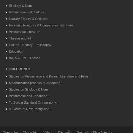
Sinology & Nom
Vietnamese Folk Culture
Literary Theory & Criticism
Foreign Literatures & Comparative Literature
Vietnamese Literature
Theater and Film
Culture - History - Philosophy
Education
BA, MA, PhD. Theses
CONFERENCE
Studies on Vietnamese and Korean Literature and Films
Modernization process in Japanese....
Studies on Sinology & Nom
Vietnamese and Japanese....
To Build a Standard Orthography....
80 Years of New Poetry and....
Trang chủ
Thông báo
Videos
Biểu mẫu
Đoàn - Hội Khoa Văn học