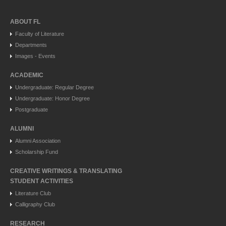
ABOUT FL
Faculty of Literature
Departments
Images - Events
ACADEMIC
Undergraduate: Regular Degree
Undergraduate: Honor Degree
Postgraduate
ALUMNI
Alumni Association
Scholarship Fund
CREATIVE WRITINGS & TRANSLATING
STUDENT ACTIVITIES
Literature Club
Calligraphy Club
RESEARCH