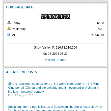
HOMEPAGE DATA
Today
6628
Yesterday
37411
All
75006178
Show Visitor IP: 216.73.216.206
08-08-2026 05:32
Visitors Counter
ALL RECENT POSTS
Sino-charactered compositions of the world’s geography in the Ming-
Qing period (China) and the enlightenment movement in Vietnam in
the late nineteenth century
Post: 17 August 2025
Social and genre-poetic issues of East Asian chuanqi a focus study on
Truyền kỳ mạn lục (Vietnam) and Geumo Sinhwa (Korea).