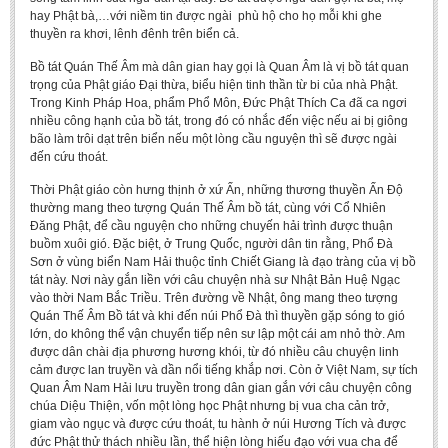
Undergraduate: Regular Degree
hay Phật bà,…với niềm tin được ngài phù hộ cho họ mỗi khi ghe
thuyền ra khơi, lênh đênh trên biển cả.
Undergraduate: Honor Degree
Bồ tát Quán Thế Âm mà dân gian hay gọi là Quan Âm là vị bồ tát quan
Postgraduate
trọng của Phật giáo Đại thừa, biểu hiện tinh thần từ bi của nhà Phật.
Trong Kinh Pháp Hoa, phẩm Phổ Môn, Đức Phật Thích Ca đã ca ngơi
LITERARY WRITINGS & TRANSLATING
nhiều công hạnh của bồ tát, trong đó có nhắc đến việc nếu ai bị giông
bão làm trôi dạt trên biển nếu một lòng cầu nguyện thì sẽ được ngài
RESEARCH
đến cứu thoát.
Sinology & Nom
Thời Phật giáo còn hưng thịnh ở xứ Ấn, những thương thuyền Ấn Độ
thường mang theo tượng Quán Thế Âm bồ tát, cùng với Cổ Nhiên
Linguistics
Đăng Phật, để cầu nguyện cho những chuyến hải trình được thuận
buồm xuôi gió. Đặc biệt, ở Trung Quốc, người dân tin rằng, Phổ Đà
Vietnamese Folk Culture
Sơn ở vùng biển Nam Hải thuộc tỉnh Chiết Giang là đạo tràng của vị bồ
tát này. Nơi này gắn liền với câu chuyện nhà sư Nhật Bản Huệ Ngạc
Literary Theory & Criticism
vào thời Nam Bắc Triều. Trên đường về Nhật, ông mang theo tượng
Vietnamese Literature
Quán Thế Âm Bồ tát và khi đến núi Phổ Đà thì thuyền gặp sóng to gió
lớn, do không thể vận chuyển tiếp nên sư lập một cái am nhỏ thờ. Am
Foreign Literatures & Comparative Literature
được dân chài địa phương hương khói, từ đó nhiều câu chuyện linh
cảm được lan truyền và dần nổi tiếng khắp nơi. Còn ở Việt Nam, sự tích
Theater and Film
Quan Âm Nam Hải lưu truyền trong dân gian gắn với câu chuyện công
Culture - History - Philosophy
chúa Diệu Thiện, vốn một lòng học Phật nhưng bị vua cha cản trở,
giam vào ngục và được cứu thoát, tu hành ở núi Hương Tích và được
Education
đức Phật thử thách nhiều lần, thể hiện lòng hiếu đạo với vua cha để