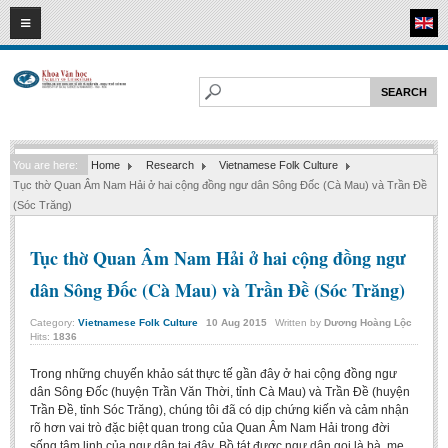
08
08
2026
HOME
ABOUT FL
Faculty of Literature
You are here:
Home
Research
Vietnamese Folk Culture
Departments
Tục thờ Quan Âm Nam Hải ở hai cộng đồng ngư dân Sông Đốc (Cà Mau) và Trần Đề
Department of Vietnamese Literature
(Sóc Trăng)
Department of Literary Theory and Criticism
Tục thờ Quan Âm Nam Hải ở hai cộng đồng ngư
Department of Foreign Literatures and Comparative Literature
dân Sông Đốc (Cà Mau) và Trần Đề (Sóc Trăng)
Department of Sinology-Nom Studies
Category:
Vietnamese Folk Culture
10
Aug
2015
Written by
Dương Hoàng Lộc
Department of Arts Studies
Hits:
1836
Center of Sinology and Nom Studies
Trong những chuyến khảo sát thực tế gần đây ở hai cộng đồng ngư
Images - Events
dân Sông Đốc (huyện Trần Văn Thời, tỉnh Cà Mau) và Trần Đề (huyện
Trần Đề, tỉnh Sóc Trăng), chúng tôi đã có dịp chứng kiến và cảm nhận
ACADEMIC
rõ hơn vai trò đặc biệt quan trong của Quan Âm Nam Hải trong đời
sống tâm linh của ngư dân tại đây. Bồ tát được ngư dân gọi là bà, mẹ