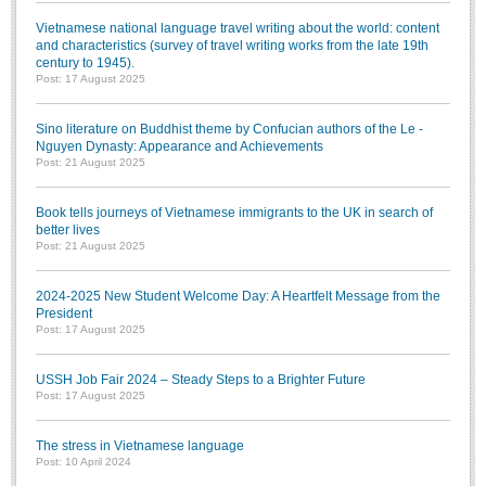
Vietnamese national language travel writing about the world: content
and characteristics (survey of travel writing works from the late 19th
century to 1945).
Post: 17 August 2025
Sino literature on Buddhist theme by Confucian authors of the Le -
Nguyen Dynasty: Appearance and Achievements
Post: 21 August 2025
Book tells journeys of Vietnamese immigrants to the UK in search of
better lives
Post: 21 August 2025
2024-2025 New Student Welcome Day: A Heartfelt Message from the
President
Post: 17 August 2025
USSH Job Fair 2024 – Steady Steps to a Brighter Future
Post: 17 August 2025
The stress in Vietnamese language
Post: 10 April 2024