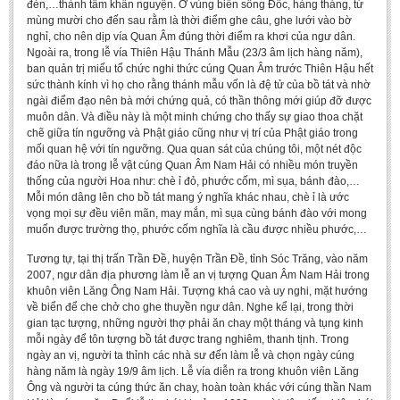
đèn,…thành tâm khấn nguyện. Ở vùng biển sông Đốc, hàng tháng, từ
Literature Club
mùng mười cho đến sau rằm là thời điểm ghe câu, ghe lưới vào bờ
nghỉ, cho nên dịp vía Quan Âm đúng thời điểm ra khơi của ngư dân.
Calligraphy Club
Ngoài ra, trong lễ vía Thiên Hậu Thánh Mẫu (23/3 âm lịch hàng năm),
ban quản trị miếu tổ chức nghi thức cúng Quan Âm trước Thiên Hậu hết
sức thành kính vì họ cho rằng thánh mẫu vốn là đệ tử của bồ tát và nhờ
ngài điểm đạo nên bà mới chứng quả, có thần thông mới giúp đỡ được
muôn dân. Và điều này là một minh chứng cho thấy sự giao thoa chặt
chẽ giữa tín ngưỡng và Phật giáo cũng như vị trí của Phật giáo trong
mối quan hệ với tín ngưỡng. Qua quan sát của chúng tôi, một nét độc
đáo nữa là trong lễ vật cúng Quan Âm Nam Hải có nhiều món truyền
thống của người Hoa như: chè ỉ đỏ, phước cốm, mì sụa, bánh đào,…
Mỗi món dâng lên cho bồ tát mang ý nghĩa khác nhau, chè ỉ là ước
vọng mọi sự đều viên mãn, may mắn, mì sụa cùng bánh đào với mong
muốn được trường thọ, phước cốm nghĩa là cầu được nhiều phước,…
Tương tự, tại thị trấn Trần Đề, huyện Trần Đề, tỉnh Sóc Trăng, vào năm
2007, ngư dân địa phương làm lễ an vị tượng Quan Âm Nam Hải trong
khuôn viên Lăng Ông Nam Hải. Tượng khá cao và uy nghi, mặt hướng
về biển để che chở cho ghe thuyền ngư dân. Nghe kể lại, trong thời
gian tạc tượng, những người thợ phải ăn chay một tháng và tụng kinh
mỗi ngày để tôn tượng bồ tát được trang nghiêm, thanh tịnh. Trong
ngày an vị, người ta thỉnh các nhà sư đến làm lễ và chọn ngày cúng
hàng năm là ngày 19/9 âm lịch. Lễ vía diễn ra trong khuôn viên Lăng
Ông và người ta cúng thức ăn chay, hoàn toàn khác với cúng thần Nam