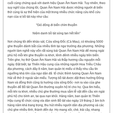
cuối cùng chứng quả với danh hiệu Quan Âm Nam Hải. Tuy nhiên, theo
BA, MA, PhD. Theses
suy nghĩ của chúng tôi, Quan Âm Nam Hải được những người đi biển
thờ cúng là sự thể hiện của một trong nhiều chức năng cứu khổ cứu
CONFERENCE
nạn của vị bồ tát này như câu:
Studies on Vietnamese and Korean Literature and Films
"Gió đông đi biển chìm thuyền
Modernization process in Japanese literature and in the literatures of
Niệm danh bồ tát sóng tan hết liền”
East-Asian region
Nơi chúng tôi đến khảo sát, Cửa sông Đốc (Cà Mau), có khoảng 5000
Studies on Sinology & Nom
ghe thuyền đánh bắt của nhiều tỉnh tại ngư trường địa phương. Những
người làm nghề này vốn rất sùng bái Quan Âm Nam Hải để mong ngài
Vietnamese and Japanese Literature Viewed from an East Asian
phù hộ mỗi khi ghe thuyền ra khơi, lênh đênh nhiều ngày trên biển.
Perspective
Trên ghe, họ thờ Quan Âm Nam Hải và thắp hương cầu nguyện mỗi
To Build a Standard Orthography in Schools and the Media
ngày. Đặt biệt, tại Thiên Hậu cung của những người Hoa Triều Châu
địa phương, cách đây 8 năm, ban quản trị miếu vì thấy nhu cầu tín
80 Years of New Poetry and the Self-Reliant Literary Group
ngưỡng khá lớn của ngư dân đã tổ chức thỉnh tượng Quan Âm Nam
Hải về thờ ở ngoài sân miếu. Tượng bồ tát được đặt theo hướng Đông
ALUMNI
Nam và đồng thời cũng là hướng cửa sông Đốc- nơi ra vào của ghe
thuyền để Bồ tát Quan Âm thường xuyên hộ trì cho họ. Qua tìm hiểu,
Alumni Association
mỗi khi ra khơi, nhiều chủ ghe thường mua sắm lễ vật đến cầu xin ngài
phù hộ cho bình an, tai qua nạn khỏi. Hàng năm, ban quản trị Thiên
Scholarship Fund
Hậu cung tổ chức cúng vía đản sinh Bồ tát vào ngày 19 tháng 2 âm lịch
hàng năm khá trang trọng, thu hút nhiều người dân địa phương và các
STUDENT ACTIVITIES
chủ ghe nhiều tỉnh, thành đến dự. Họ mang xôi, chè, trái cây, nhang