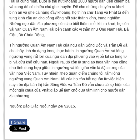
Hải là cúng mặn. Buổi lễ thu hút khoảng 1000 người dân đến chiêm bái
và trong đó có nhiều chủ ghe thuyền. Để cho những chuyến ra khơi
bình an và ghe cá nặng đầy khoang, họ thỉnh chư Tăng và Phật tử đến
tụng kinh cầu an cho cộng đồng hết sức thành kính, trang nghiêm.
Những ngư dân địa phương còn cho biết thêm, mỗi khi ra khơi, họ còn
vái van Quan Âm Nam Hải bên cạnh các vị thần như Ông Nam Hải, Bà
Cậu, Bà Chúa Động,…
Tín ngưỡng Quan Âm Nam Hải của ngư dân Sông Đốc và Trần Đề đã
cho thấy tính đa dạng trong thực hành tín ngưỡng Quan Âm và lòng
ngưỡng vọng rất lớn của ngư dân địa phương vào vị bồ tát có lòng từ
bi và cứu khổ cứu nạn. Ngoài ra, đó còn là sự giao thoa văn hóa cũng
như tính dung hợp giữa tín ngưỡng và tôn giáo vốn là đặc trưng của
văn hóa Việt Nam. Tuy nhiên, theo quan điểm chúng tôi, tấm lòng
ngưỡng vọng Quan Âm Nam Hải của họ còn bắt nguồn từ việc hiện
nay trên địa bàn thị trấn Sông Đốc và Trần Đề vẫn chưa có sự hiện của
một ngôi chùa của Phật giáo để làm chỗ dựa tâm linh cho người dân
địa phương.
Nguồn: Báo Giác Ngộ, ngày 24/7/2015.
f
Share