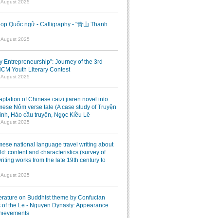
7 August 2025
op Quốc ngữ - Calligraphy - "青山 Thanh
1 August 2025
ry Entrepreneurship”: Journey of the 3rd
M Youth Literary Contest
7 August 2025
ptation of Chinese caizi jiaren novel into
ese Nôm verse tale (A case study of Truyện
inh, Hảo cầu truyện, Ngọc Kiều Lê
7 August 2025
ese national language travel writing about
ld: content and characteristics (survey of
writing works from the late 19th century to
7 August 2025
terature on Buddhist theme by Confucian
 of the Le - Nguyen Dynasty: Appearance
hievements