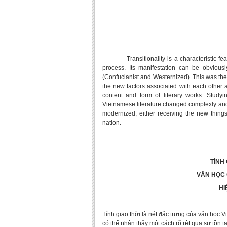
Transitionality is a characteristic f
process. Its manifestation can be obviousl
(Confucianist and Westernized). This was the 
the new factors associated with each other an
content and form of literary works. Study
Vietnamese literature changed complexly and di
modernized, either receiving the new things
nation.
TÍNH
VĂN HỌC 
HI
Tính giao thời là nét đặc trưng của văn học V
có thể nhận thấy một cách rõ rệt qua sự tồn 