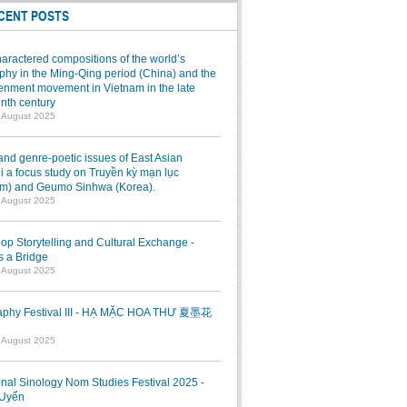
CENT POSTS
aractered compositions of the world’s
hy in the Ming-Qing period (China) and the
enment movement in Vietnam in the late
nth century
7 August 2025
and genre-poetic issues of East Asian
 a focus study on Truyền kỳ mạn lục
am) and Geumo Sinhwa (Korea).
7 August 2025
p Storytelling and Cultural Exchange -
s a Bridge
7 August 2025
raphy Festival III - HẠ MẶC HOA THƯ 夏墨花
1 August 2025
onal Sinology Nom Studies Festival 2025 -
Uyển