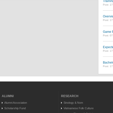
Trainin
Post: 1
Overvie
Post: 1
Game Pl
Post: 0
Expect
Post: 1
Bachel
Post: 1
ALUMNI
RESEARCH
Alumni Association
Sinology & Nom
Scholarship Fund
Vietnamese Folk Culture