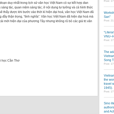
Post: 1
i đoạn duy nhất trong lịch sử văn học Việt Nam có sự kết hợp đan
 sáng tác, quan niệm sáng tác; ở nội dung tư tưởng và cả hình thức
 sẽ thấy được khi bước vào thời kì hiện đại hoá, văn học Việt Nam đã
Worksh
 đầy thận trọng, “tình nghĩa”. Văn học Việt Nam đã hiện đại hoá mà
San"
Post: 2
cái mới hiện đại của phương Tây nhưng không rũ bỏ các giá trị văn
“Litera
VNU–HC
Post: 1
The ada
Vietnam
Song T
i học Cần Thơ
Post: 1
Vietnam
the wor
travel 
1945).
Post: 1
Sino li
authors
and Ac