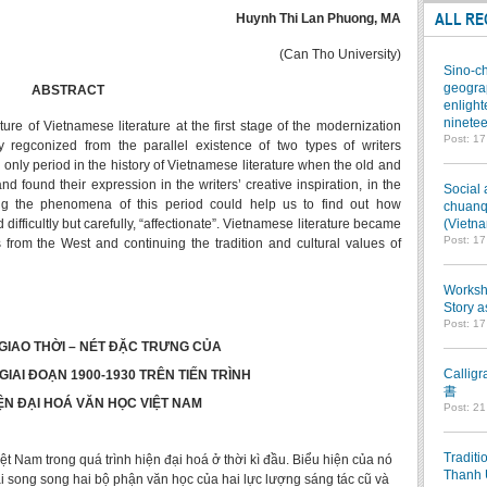
ALL RE
Huynh Thi Lan Phuong, MA
(Can Tho University)
Sino-ch
geograp
ABSTRACT
enlight
ninetee
eature of Vietnamese literature at the first stage of the modernization
Post: 1
y regconized from the parallel existence of two types of writers
only period in the history of Vietnamese literature when the old and
d found their expression in the writers’ creative inspiration, in the
Social 
ing the phenomena of this period could help us to find out how
chuanqi
fficultly but carefully, “affectionate”. Vietnamese literature became
(Vietn
Post: 1
 from the West and continuing the tradition and cultural values of
Worksho
Story a
Post: 1
 GIAO THỜI – NÉT ĐẶC TRƯNG CỦA
Callig
GIAI ĐOẠN 1900-1930 TRÊN TIẾN TRÌNH
書
ỆN ĐẠI HOÁ VĂN HỌC VIỆT NAM
Post: 2
Traditi
iệt Nam trong quá trình hiện đại hoá ở thời kì đầu. Biểu hiện của nó
Thanh 
tại song song hai bộ phận văn học của hai lực lượng sáng tác cũ và