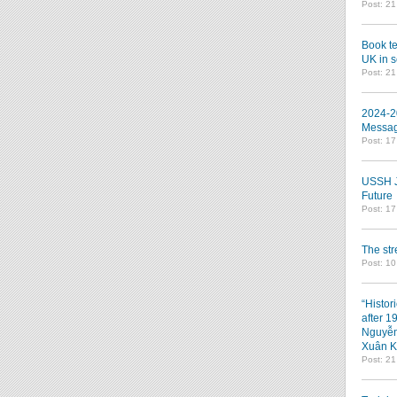
Post: 2
Book te
UK in s
Post: 2
2024-2
Messag
Post: 1
USSH Jo
Future
Post: 1
The st
Post: 10
“Histor
after 1
Nguyễn
Xuân K
Post: 2