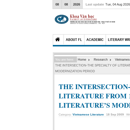
08
08
2026
Last update
Tue, 04 Aug 202
ABOUT FL
ACADEMIC
LITERARY WR
You are here:
Home
Research
Vietnamese
THE INTERSECTION-THE SPECIALTY OF LITERAT
MODERNIZATION PERIOD
THE INTERSECTION-
LITERATURE FROM 1
LITERATURE’S MOD
Category:
Vietnamese Literature
18
Sep
2009
Wr