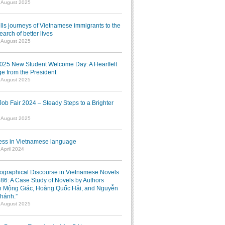
1 August 2025
lls journeys of Vietnamese immigrants to the
earch of better lives
1 August 2025
025 New Student Welcome Day: A Heartfelt
e from the President
7 August 2025
b Fair 2024 – Steady Steps to a Brighter
7 August 2025
ress in Vietnamese language
 April 2024
iographical Discourse in Vietnamese Novels
986: A Case Study of Novels by Authors
 Mộng Giác, Hoàng Quốc Hải, and Nguyễn
hánh.”
1 August 2025