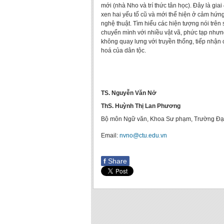
mới (nhà Nho và trí thức tân học). Đây là gia
xen hai yếu tố cũ và mới thể hiện ở cảm hứng
nghệ thuật. Tìm hiểu các hiện tượng nói trên
chuyển mình với nhiều vật vã, phức tạp nhưng
không quay lưng với truyền thống, tiếp nhận 
hoá của dân tộc.
TS. Nguyễn Văn Nở
ThS. Huỳnh Thị Lan Phương
Bộ môn Ngữ văn, Khoa Sư phạm, Trường Đạ
Email:
nvno@ctu.edu.vn
f
Share