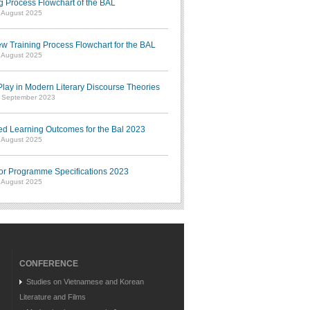
g Process Flowchart of the BAL
7 August 2025
w Training Process Flowchart for the BAL
7 August 2025
ay in Modern Literary Discourse Theories
7 September 2023
ed Learning Outcomes for the Bal 2023
7 August 2025
or Programme Specifications 2023
7 August 2025
CONFERENCE
Studies on Vietnamese and Korean
Literature and Films