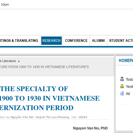
6 10pm
ITINGS & TRANSLATING
RESEARCH
CONFERENCE
ALUMNI
STUDENT ACTI
HOMEP
 Literature
URE FROM 1900 TO 1930 IN VIETNAMESE LITERATURE’S
Tod
THE SPECIALTY OF
Yest
All
900 TO 1930 IN VIETNAMESE
ERNIZATION PERIOD
itten by
Nguyễn Văn Nở - Huỳnh Thị Lan Phương
Hits:
18263
Nguyen Van No, PhD