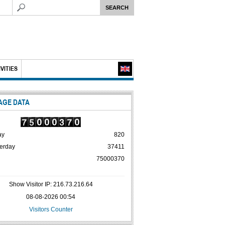
VITIES
AGE DATA
ay
820
erday
37411
75000370
Show Visitor IP: 216.73.216.64
08-08-2026 00:54
Visitors Counter