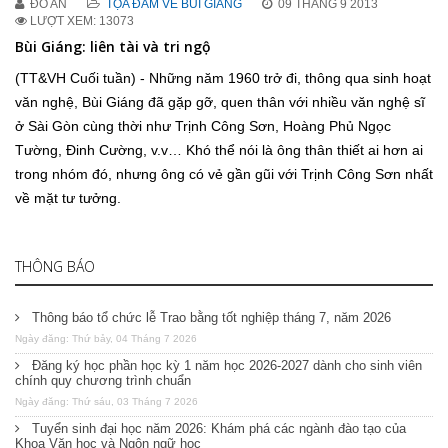
ĐỖ AN
TỌA ĐÀM VỀ BÙI GIÁNG
09 THÁNG 9 2013
LƯỢT XEM: 13073
Bùi Giáng: liên tài và tri ngộ
(TT&VH Cuối tuần) - Những năm 1960 trở đi, thông qua sinh hoạt
văn nghệ, Bùi Giáng đã gặp gỡ, quen thân với nhiều văn nghệ sĩ
ở Sài Gòn cùng thời như Trịnh Công Sơn, Hoàng Phủ Ngọc
Tường, Đinh Cường, v.v… Khó thể nói là ông thân thiết ai hơn ai
trong nhóm đó, nhưng ông có vẻ gần gũi với Trịnh Công Sơn nhất
về mặt tư tưởng.
THÔNG BÁO
Thông báo tổ chức lễ Trao bằng tốt nghiệp tháng 7, năm 2026
Ngày đăng: Thứ bảy, 04 Tháng 7 2026
Đăng ký học phần học kỳ 1 năm học 2026-2027 dành cho sinh viên
chính quy chương trình chuẩn
Ngày đăng: Thứ sáu, 03 Tháng 7 2026
Tuyển sinh đại học năm 2026: Khám phá các ngành đào tạo của
Khoa Văn học và Ngôn ngữ học