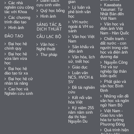
Danh sách
gian
Các nhà
cựu sinh viên
Kawabata
nghiên cứu cộng
Lý luận và
Yasunari: Từ
Quỹ học bổng
tác với Khoa
phê bình văn
Nhật Bản đến
Hình ảnh
học
Các chương
Việt Nam
trình đào tạo
VH nước
SÁNG TÁC &
Văn học và
ngoài & VH so
Hình ảnh
DỊCH THUẬT
điện ảnh Việt
sánh
Nam - Hàn Quốc
ĐÀO TẠO
CÂU LẠC BỘ
Văn học Việt
Chiến tranh -
Nam
đất nước - con
Đại học hệ
Văn học -
Sân khấu và
người trong văn
chính quy
Nghệ thuật
điện ảnh
học và điện ảnh
Đại học hệ
Thư pháp
đương đại
Văn hóa, lịch
vừa làm vừa
sử, triết học
Nguyễn Công
học
Trứ và sự
Giáo dục
Đại học hệ
nghiệp lập thân
Luận văn
đào tạo từ xa
kiến quốc
NCS, HVCH &
Đại học hệ cử
Phật giáo và
SV
nhân tài năng
văn học Bình
Đề tài nghiên
Cao học và
Định
cứu
Nghiên cứu sinh
Những vấn đề
Kết nối văn
văn học và ngôn
hóa Việt
ngữ Nam Bộ
Kỷ niệm 255
Việt Nam -
năm năm sinh
Giao lưu văn
đại thi hào
hóa tư tưởng
Nguyễn Du
Phương Đông
Quá trình hiện