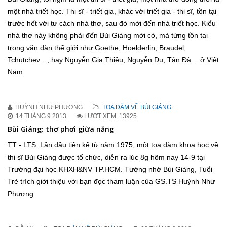
một nhà triết học. Thi sĩ - triết gia, khác với triết gia - thi sĩ, tồn tại
trước hết với tư cách nhà thơ, sau đó mới đến nhà triết học. Kiểu
nhà thơ này không phải đến Bùi Giáng mới có, mà từng tồn tại
trong văn đàn thế giới như Goethe, Hoelderlin, Braudel,
Tchutchev…, hay Nguyễn Gia Thiều, Nguyễn Du, Tản Đà… ở Việt
Nam.
HUỲNH NHƯ PHƯƠNG
TỌA ĐÀM VỀ BÙI GIÁNG
14 THÁNG 9 2013
LƯỢT XEM: 13925
Bùi Giáng: thơ phơi giữa nắng
TT - LTS: Lần đầu tiên kể từ năm 1975, một tọa đàm khoa học về
thi sĩ Bùi Giáng được tổ chức, diễn ra lúc 8g hôm nay 14-9 tại
Trường đại học KHXH&NV TP.HCM. Tưởng nhớ Bùi Giáng, Tuổi
Trẻ trích giới thiệu với bạn đọc tham luận của GS.TS Huỳnh Như
Phương.