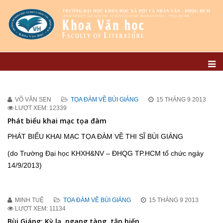
VÕ VĂN SEN
TỌA ĐÀM VỀ BÙI GIÁNG
15 THÁNG 9 2013
LƯỢT XEM: 12339
Phát biểu khai mạc tọa đàm
PHÁT BIỂU KHAI MẠC TỌA ĐÀM VỀ THI SĨ BÙI GIÁNG
(do Trường Đại học KHXH&NV – ĐHQG TP.HCM tổ chức ngày
14/9/2013)
MINH TUỆ
TỌA ĐÀM VỀ BÙI GIÁNG
15 THÁNG 9 2013
LƯỢT XEM: 11134
Bùi Giáng: Kỳ lạ, ngang tàng, tận hiến