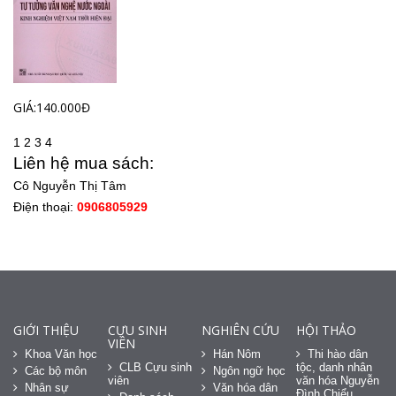
GIÁ:140.000Đ
1
2
3
4
Liên hệ mua sách:
Cô Nguyễn Thị Tâm
Điện thoại:
0906805929
GIỚI THIỆU
CỰU SINH
NGHIÊN CỨU
HỘI THẢO
VIÊN
Khoa Văn học
Hán Nôm
Thi hào dân
CLB Cựu sinh
tộc, danh nhân
Các bộ môn
Ngôn ngữ học
viên
văn hóa Nguyễn
Nhân sự
Văn hóa dân
Đình Chiểu