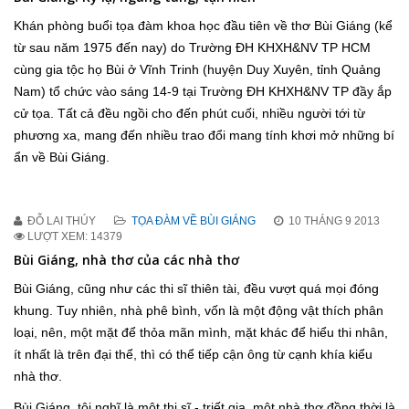
Khán phòng buổi tọa đàm khoa học đầu tiên về thơ Bùi Giáng (kể
từ sau năm 1975 đến nay) do Trường ĐH KHXH&NV TP HCM
cùng gia tộc họ Bùi ở Vĩnh Trinh (huyện Duy Xuyên, tỉnh Quảng
Nam) tổ chức vào sáng 14-9 tại Trường ĐH KHXH&NV TP đầy ắp
cử tọa. Tất cả đều ngồi cho đến phút cuối, nhiều người tới từ
phương xa, mang đến nhiều trao đổi mang tính khơi mở những bí
ẩn về Bùi Giáng.
ĐỖ LAI THÚY
TỌA ĐÀM VỀ BÙI GIÁNG
10 THÁNG 9 2013
LƯỢT XEM: 14379
Bùi Giáng, nhà thơ của các nhà thơ
Bùi Giáng, cũng như các thi sĩ thiên tài, đều vượt quá mọi đóng
khung. Tuy nhiên, nhà phê bình, vốn là một động vật thích phân
loại, nên, một mặt để thỏa mãn mình, mặt khác để hiểu thi nhân,
ít nhất là trên đại thể, thì có thể tiếp cận ông từ cạnh khía kiểu
nhà thơ.
Bùi Giáng, tôi nghĩ là một thi sĩ - triết gia, một nhà thơ đồng thời là