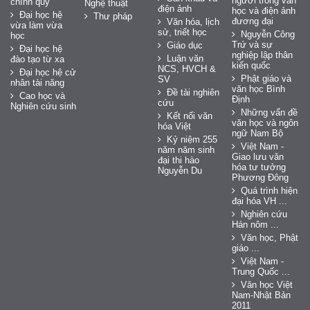
người trong văn
chính quy
Nghệ thuật
điện ảnh
học và điện ảnh
Đại học hệ
Thư pháp
đương đại
Văn hóa, lịch
vừa làm vừa
sử, triết học
Nguyễn Công
học
Trứ và sự
Giáo dục
Đại học hệ
nghiệp lập thân
Luận văn
đào tạo từ xa
kiến quốc
NCS, HVCH &
Đại học hệ cử
Phật giáo và
SV
nhân tài năng
văn học Bình
Đề tài nghiên
Cao học và
Định
cứu
Nghiên cứu sinh
Những vấn đề
Kết nối văn
văn học và ngôn
hóa Việt
ngữ Nam Bộ
Kỷ niệm 255
Việt Nam -
năm năm sinh
Giao lưu văn
đại thi hào
hóa tư tưởng
Nguyễn Du
Phương Đông
Quá trình hiện
đại hóa VH ...
Nghiên cứu
Hán nôm ...
Văn học, Phật
giáo ...
Việt Nam -
Trung Quốc ...
Văn học Việt
Nam-Nhật Bản
2011