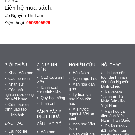
1
2
3
4
Liên hệ mua sách:
Cô Nguyễn Thị Tâm
Điện thoại:
0906805929
GIỚI THIỆU
CỰU SINH
NGHIÊN CỨU
HỘI THẢO
VIÊN
Khoa Văn học
Hán Nôm
Thi hào dân
CLB Cựu sinh
tộc, danh nhân
Các bộ môn
Ngôn ngữ học
viên
văn hóa Nguyễn
Nhân sự
Văn hóa dân
Đình Chiểu
Danh sách
gian
Các nhà
cựu sinh viên
Kawabata
nghiên cứu cộng
Lý luận và
Yasunari: Từ
Quỹ học bổng
tác với Khoa
phê bình văn
Nhật Bản đến
Hình ảnh
học
Các chương
Việt Nam
trình đào tạo
VH nước
SÁNG TÁC &
Văn học và
ngoài & VH so
Hình ảnh
DỊCH THUẬT
điện ảnh Việt
sánh
Nam - Hàn Quốc
ĐÀO TẠO
CÂU LẠC BỘ
Văn học Việt
Chiến tranh -
Nam
đất nước - con
Đại học hệ
Văn học -
Sân khấu và