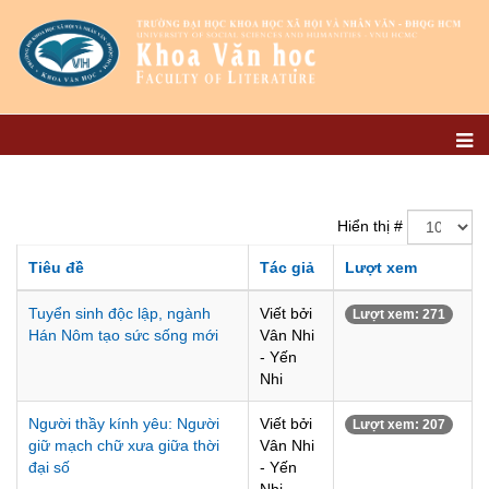
Hiển thị #
Tiêu đề
Tác giả
Lượt xem
Tuyển sinh độc lập, ngành
Viết bởi
Lượt xem: 271
Hán Nôm tạo sức sống mới
Vân Nhi
- Yến
Nhi
Người thầy kính yêu: Người
Viết bởi
Lượt xem: 207
giữ mạch chữ xưa giữa thời
Vân Nhi
đại số
- Yến