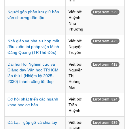
Nhi
Người góp phần lưu giữ hồn
Viết bởi
Lượt xem: 529
văn chương dân tộc
Huỳnh
Như
Phương
Nhà giáo và nhà sư họp mặt
Viết bởi
Lượt xem: 425
đầu xuân tại pháp viện Minh
Nguyện
Đăng Quang (TP.Thủ Đức)
Truyền
Đại hội Hội Nghiên cứu và
Viết bởi
Lượt xem: 418
Giảng dạy Văn học TP.HCM
Nguyễn
lần thứ I (Nhiệm kỳ 2025-
Thị
2030) thành công tốt đẹp
Hoàng
Mai
Cơ hội phát triển các ngành
Viết bởi
Lượt xem: 824
khoa học cơ bản
Trần
Huỳnh
Đà Lạt - gặp gỡ và chia tay
Viết bởi
Lượt xem: 939
Huỳnh