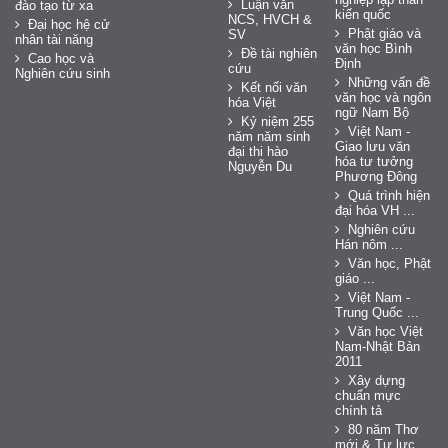
Luận văn
đào tạo từ xa
kiến quốc
NCS, HVCH &
Đại học hệ cử
Phật giáo và
SV
nhân tài năng
văn học Bình
Đề tài nghiên
Cao học và
Định
cứu
Nghiên cứu sinh
Những vấn đề
Kết nối văn
văn học và ngôn
hóa Việt
ngữ Nam Bộ
Kỷ niệm 255
Việt Nam -
năm năm sinh
Giao lưu văn
đại thi hào
hóa tư tưởng
Nguyễn Du
Phương Đông
Quá trình hiện
đại hóa VH ...
Nghiên cứu
Hán nôm ...
Văn học, Phật
giáo ...
Việt Nam -
Trung Quốc ...
Văn học Việt
Nam-Nhật Bản
2011
Xây dựng
chuẩn mực
chính tả
80 năm Thơ
mới & Tự lực