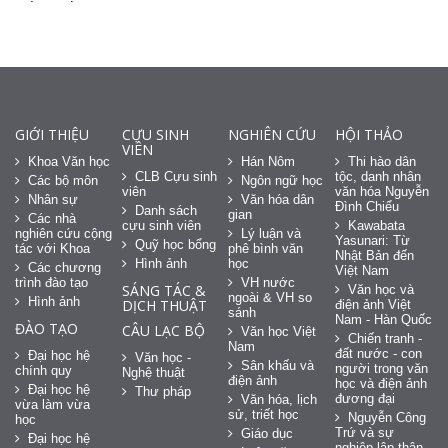
GIỚI THIỆU
CỰU SINH
NGHIÊN CỨU
HỘI THẢO
VIÊN
Khoa Văn học
Hán Nôm
Thi hào dân
CLB Cựu sinh
tộc, danh nhân
Các bộ môn
Ngôn ngữ học
viên
văn hóa Nguyễn
Nhân sự
Văn hóa dân
Đình Chiểu
Danh sách
gian
Các nhà
cựu sinh viên
Kawabata
nghiên cứu cộng
Lý luận và
Yasunari: Từ
Quỹ học bổng
tác với Khoa
phê bình văn
Nhật Bản đến
Hình ảnh
học
Các chương
Việt Nam
trình đào tạo
VH nước
SÁNG TÁC &
Văn học và
ngoài & VH so
Hình ảnh
DỊCH THUẬT
điện ảnh Việt
sánh
Nam - Hàn Quốc
ĐÀO TẠO
CÂU LẠC BỘ
Văn học Việt
Chiến tranh -
Nam
đất nước - con
Đại học hệ
Văn học -
Sân khấu và
người trong văn
chính quy
Nghệ thuật
điện ảnh
học và điện ảnh
Đại học hệ
Thư pháp
đương đại
Văn hóa, lịch
vừa làm vừa
sử, triết học
Nguyễn Công
học
Trứ và sự
Giáo dục
Đại học hệ
nghiệp lập thân