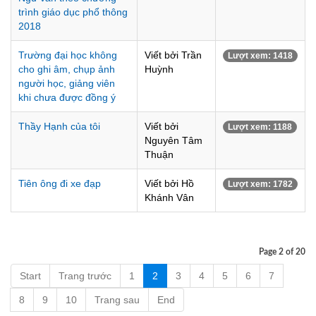
trình giáo dục phổ thông
2018
Trường đại học không
Viết bởi Trần
Lượt xem: 1418
cho ghi âm, chụp ảnh
Huỳnh
người học, giảng viên
khi chưa được đồng ý
Thầy Hạnh của tôi
Viết bởi
Lượt xem: 1188
Nguyên Tâm
Thuận
Tiên ông đi xe đạp
Viết bởi Hồ
Lượt xem: 1782
Khánh Vân
Page 2 of 20
Start
Trang trước
1
2
3
4
5
6
7
8
9
10
Trang sau
End