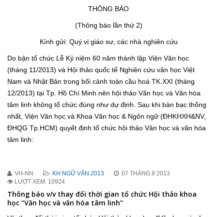
THÔNG BÁO
(Thông báo lần thứ 2)
Kính gửi: Quý vị giáo sư, các nhà nghiên cứu
Do bận tổ chức Lễ Kỷ niệm 60 năm thành lập Viện Văn học
(tháng 11/2013) và Hội thảo quốc tế Nghiên cứu văn học Việt
Nam và Nhật Bản trong bối cảnh toàn cầu hoá TK.XXI (tháng
12/2013) tại Tp. Hồ Chí Minh nên hội thảo Văn học và Văn hóa
tâm linh không tổ chức đúng như dự định. Sau khi bàn bạc thống
nhất, Viện Văn học và Khoa Văn học & Ngôn ngữ (ĐHKHXH&NV,
ĐHQG Tp.HCM) quyết định tổ chức hội thảo Văn học và văn hóa
tâm linh:
VH-NN
KH NGỮ VĂN 2013
07 THÁNG 9 2013
LƯỢT XEM: 10924
Thông báo v/v thay đổi thời gian tổ chức Hội thảo khoa
học “Văn học và văn hóa tâm linh”