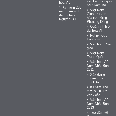
văn học và ngôn
hóa Việt
ngữ Nam Bộ
Kỷ niệm 255
Việt Nam -
năm năm sinh
Giao lưu văn
đại thi hào
hóa tư tưởng
Nguyễn Du
Phương Đông
Quá trình hiện
đại hóa VH ...
Nghiên cứu
Hán nôm ...
Văn học, Phật
giáo ...
Việt Nam -
Trung Quốc ...
Văn học Việt
Nam-Nhật Bản
2011
Xây dựng
chuẩn mực
chính tả
80 năm Thơ
mới & Tự lực
văn đoàn
Văn học Việt
Nam-Nhật Bản
2013
Tọa đàm về