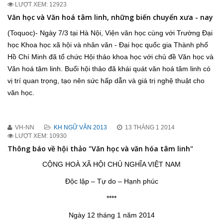
LƯỢT XEM: 12923
Văn học và Văn hoá tâm linh, những biến chuyển xưa - nay
(Toquoc)- Ngày 7/3 tại Hà Nội, Viện văn học cùng với Trường Đại
học Khoa học xã hội và nhân văn - Đại học quốc gia Thành phố
Hồ Chí Minh đã tổ chức Hội thảo khoa học với chủ đề Văn học và
Văn hoá tâm linh. Buổi hội thảo đã khái quát văn hoá tâm linh có
vị trí quan trọng, tạo nên sức hấp dẫn và giá trị nghệ thuật cho
văn học.
VH-NN
KH NGỮ VĂN 2013
13 THÁNG 1 2014
LƯỢT XEM: 10930
Thông báo về hội thảo "Văn học và văn hóa tâm linh"
CỘNG HOÀ XÃ HỘI CHỦ NGHĨA VIỆT NAM
Độc lập – Tự do – Hạnh phúc
****
Ngày 12 tháng 1 năm 2014