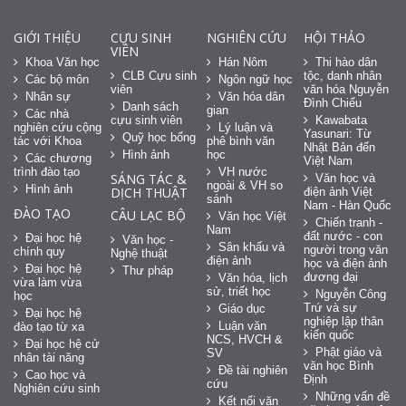
GIỚI THIỆU
CỰU SINH
NGHIÊN CỨU
HỘI THẢO
VIÊN
Khoa Văn học
Hán Nôm
Thi hào dân
CLB Cựu sinh
tộc, danh nhân
Các bộ môn
Ngôn ngữ học
viên
văn hóa Nguyễn
Nhân sự
Văn hóa dân
Đình Chiểu
Danh sách
gian
Các nhà
cựu sinh viên
Kawabata
nghiên cứu cộng
Lý luận và
Yasunari: Từ
Quỹ học bổng
tác với Khoa
phê bình văn
Nhật Bản đến
Hình ảnh
học
Các chương
Việt Nam
trình đào tạo
VH nước
SÁNG TÁC &
Văn học và
ngoài & VH so
Hình ảnh
DỊCH THUẬT
điện ảnh Việt
sánh
Nam - Hàn Quốc
ĐÀO TẠO
CÂU LẠC BỘ
Văn học Việt
Chiến tranh -
Nam
đất nước - con
Đại học hệ
Văn học -
Sân khấu và
người trong văn
chính quy
Nghệ thuật
điện ảnh
học và điện ảnh
Đại học hệ
Thư pháp
đương đại
Văn hóa, lịch
vừa làm vừa
sử, triết học
Nguyễn Công
học
Trứ và sự
Giáo dục
Đại học hệ
nghiệp lập thân
Luận văn
đào tạo từ xa
kiến quốc
NCS, HVCH &
Đại học hệ cử
Phật giáo và
SV
nhân tài năng
văn học Bình
Đề tài nghiên
Cao học và
Định
cứu
Nghiên cứu sinh
Những vấn đề
Kết nối văn