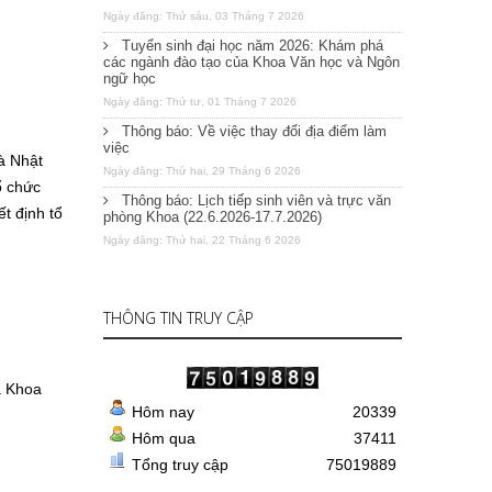
Ngày đăng: Thứ sáu, 03 Tháng 7 2026
Tuyển sinh đại học năm 2026: Khám phá
các ngành đào tạo của Khoa Văn học và Ngôn
ngữ học
Ngày đăng: Thứ tư, 01 Tháng 7 2026
Thông báo: Về việc thay đổi địa điểm làm
việc
à Nhật
Ngày đăng: Thứ hai, 29 Tháng 6 2026
ổ chức
Thông báo: Lịch tiếp sinh viên và trực văn
t định tổ
phòng Khoa (22.6.2026-17.7.2026)
Ngày đăng: Thứ hai, 22 Tháng 6 2026
THÔNG TIN TRUY CẬP
à Khoa
Hôm nay
20339
Hôm qua
37411
Tổng truy cập
75019889