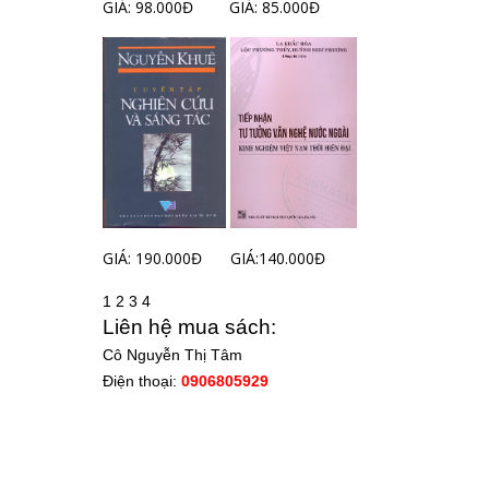
GIÁ: 98.000Đ
GIÁ: 85.000Đ
GIÁ: 190.000Đ
GIÁ:140.000Đ
1
2
3
4
Liên hệ mua sách:
Cô Nguyễn Thị Tâm
Điện thoại:
0906805929