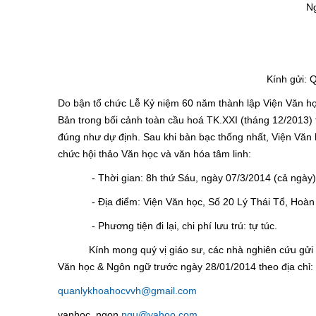
N
Kính gửi: 
Do bận tổ chức Lễ Kỷ niệm 60 năm thành lập Viện Văn họ
Bản trong bối cảnh toàn cầu hoá TK.XXI (tháng 12/2013) ta
đúng như dự định. Sau khi bàn bạc thống nhất, Viện V
chức hội thảo Văn học và văn hóa tâm linh:
- Thời gian: 8h thứ Sáu, ngày 07/3/2014 (cả ngày)
- Địa điểm: Viện Văn học, Số 20 Lý Thái Tổ, Hoàn K
- Phương tiện đi lại, chi phí lưu trú: tự túc.
Kính mong quý vị giáo sư, các nhà nghiên cứu gửi toà
Văn học & Ngôn ngữ trước ngày 28/01/2014 theo địa chỉ:
quanlykhoahocvvh@gmail.com
vanhoc_ngon
ngu@yahoo.com