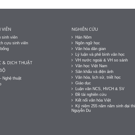
 VIÊN
NGHIÊN CỨU
 sinh viên
Hán Nôm
h cựu sinh viên
Ngôn ngữ học
 bổng
Văn hóa dân gian
h
Lý luận và phê bình văn học
VH nước ngoài & VH so sánh
C & DỊCH THUẬT
Văn học Việt Nam
 BỘ
Sân khấu và điện ảnh
Văn hóa, lịch sử, triết học
- Nghệ thuật
Giáo dục
p
Luận văn NCS, HVCH & SV
Đề tài nghiên cứu
Kết nối văn hóa Việt
Kỷ niệm 255 năm năm sinh đại thi
Nguyễn Du