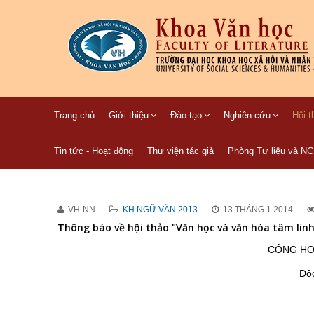
Trang chủ
Giới thiệu
Đào tạo
Nghiên cứu
Hội t
Tin tức - Hoạt động
Thư viện tác giả
Phòng Tư liệu và N
VH-NN
KH NGỮ VĂN 2013
13 THÁNG 1 2014
Thông báo về hội thảo "Văn học và văn hóa tâm linh
CỘNG HOÀ
Độ