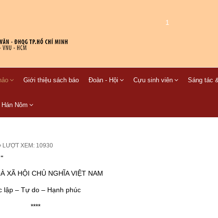
1
hảo
Giới thiệu sách báo
Đoàn - Hội
Cựu sinh viên
Sáng tác &
C Hán Nôm
LƯỢT XEM: 10930
"
 XÃ HỘI CHỦ NGHĨA VIỆT NAM
c lập – Tự do – Hạnh phúc
****