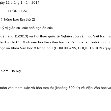
gày 12 tháng 1 năm 2014
THÔNG BÁO
(Thông báo lần thứ 2)
Quý vị giáo sư, các nhà nghiên cứu
c (tháng 11/2013) và Hội thảo quốc tế Nghiên cứu văn học Việt Nam v
̣i Tp. Hồ Chí Minh nên hội thảo Văn học và Văn hóa tâm linh không t
ăn học và Khoa Văn học & Ngôn ngữ (ĐHKHXH&NV, ĐHQG Tp.HCM) quyế
iếm, Hà Nội
n văn tham luận và bản tóm tắt (khoảng 300 từ) về Viện Văn học v