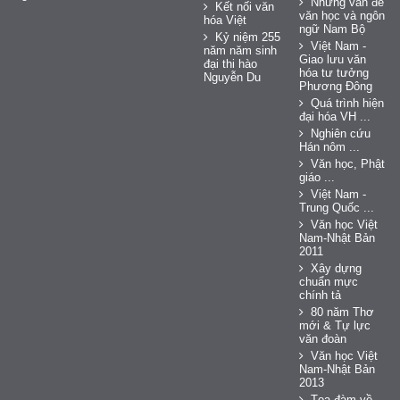
Những vấn đề
Kết nối văn
văn học và ngôn
hóa Việt
ngữ Nam Bộ
Kỷ niệm 255
Việt Nam -
năm năm sinh
Giao lưu văn
đại thi hào
hóa tư tưởng
Nguyễn Du
Phương Đông
Quá trình hiện
đại hóa VH ...
Nghiên cứu
Hán nôm ...
Văn học, Phật
giáo ...
Việt Nam -
Trung Quốc ...
Văn học Việt
Nam-Nhật Bản
2011
Xây dựng
chuẩn mực
chính tả
80 năm Thơ
mới & Tự lực
văn đoàn
Văn học Việt
Nam-Nhật Bản
2013
Tọa đàm về