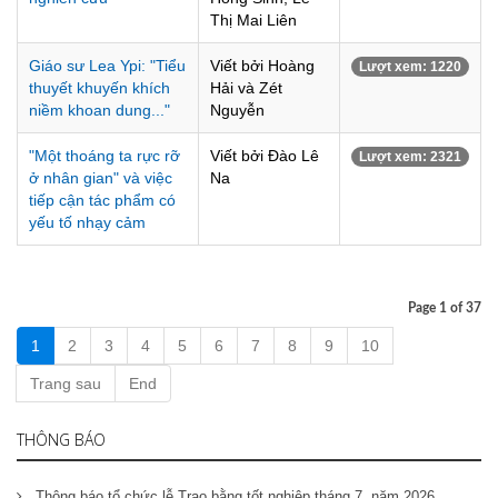
Thị Mai Liên
Giáo sư Lea Ypi: "Tiểu
Viết bởi Hoàng
Lượt xem: 1220
thuyết khuyến khích
Hải và Zét
niềm khoan dung..."
Nguyễn
"Một thoáng ta rực rỡ
Viết bởi Đào Lê
Lượt xem: 2321
ở nhân gian" và việc
Na
tiếp cận tác phẩm có
yếu tố nhạy cảm
Page 1 of 37
1
2
3
4
5
6
7
8
9
10
Trang sau
End
THÔNG BÁO
Thông báo tổ chức lễ Trao bằng tốt nghiệp tháng 7, năm 2026