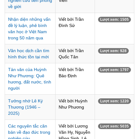
nghiên cứu tiên phong
Viên
về giới
Nhận diện những vấn
Viết bởi Trần
Lượt xem: 1505
đề lý luận, phê bình
Đình Sử
văn học ở Việt Nam
trong 50 năm qua
Văn học dịch cần tìm
Viết bởi Trần
Lượt xem: 928
hình thức tồn tại mới
Quốc Tân
Tản văn của Huỳnh
Viết bởi Trần
Lượt xem: 1797
Như Phương: Quê
Bảo Định
hương, đất nước, tình
người
Tưởng nhớ Lê Ký
Viết bởi Huỳnh
Lượt xem: 1220
Thương (1946 –
Như Phương
2025)
Các nguyên tắc căn
Viết bởi Lương
Lượt xem: 5035
bản về đạo đức trong
Văn Hy, Nguyễn
nghiên cứu
Hồng Sinh, Lê