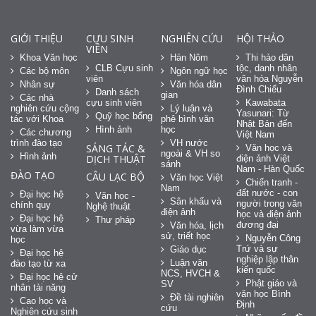
GIỚI THIỆU
CỰU SINH
NGHIÊN CỨU
HỘI THẢO
VIÊN
Khoa Văn học
Hán Nôm
Thi hào dân
CLB Cựu sinh
tộc, danh nhân
Các bộ môn
Ngôn ngữ học
viên
văn hóa Nguyễn
Nhân sự
Văn hóa dân
Đình Chiểu
Danh sách
gian
Các nhà
cựu sinh viên
Kawabata
nghiên cứu cộng
Lý luận và
Yasunari: Từ
Quỹ học bổng
tác với Khoa
phê bình văn
Nhật Bản đến
Hình ảnh
học
Các chương
Việt Nam
trình đào tạo
VH nước
SÁNG TÁC &
Văn học và
ngoài & VH so
Hình ảnh
DỊCH THUẬT
điện ảnh Việt
sánh
Nam - Hàn Quốc
ĐÀO TẠO
CÂU LẠC BỘ
Văn học Việt
Chiến tranh -
Nam
đất nước - con
Đại học hệ
Văn học -
Sân khấu và
người trong văn
chính quy
Nghệ thuật
điện ảnh
học và điện ảnh
Đại học hệ
Thư pháp
đương đại
Văn hóa, lịch
vừa làm vừa
sử, triết học
Nguyễn Công
học
Trứ và sự
Giáo dục
Đại học hệ
nghiệp lập thân
Luận văn
đào tạo từ xa
kiến quốc
NCS, HVCH &
Đại học hệ cử
Phật giáo và
SV
nhân tài năng
văn học Bình
Đề tài nghiên
Cao học và
Định
cứu
Nghiên cứu sinh