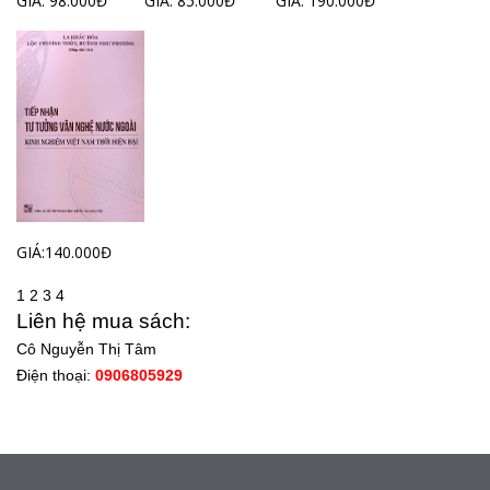
GIÁ: 98.000Đ
GIÁ: 85.000Đ
GIÁ: 190.000Đ
GIÁ:140.000Đ
1
2
3
4
Liên hệ mua sách:
Cô Nguyễn Thị Tâm
Điện thoại:
0906805929