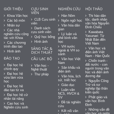
GIỚI THIỆU
CỰU SINH
NGHIÊN CỨU
HỘI THẢO
VIÊN
Khoa Văn học
Hán Nôm
Thi hào dân
CLB Cựu sinh
tộc, danh nhân
Các bộ môn
Ngôn ngữ học
viên
văn hóa Nguyễn
Nhân sự
Văn hóa dân
Đình Chiểu
Danh sách
gian
Các nhà
cựu sinh viên
Kawabata
nghiên cứu cộng
Lý luận và
Yasunari: Từ
Quỹ học bổng
tác với Khoa
phê bình văn
Nhật Bản đến
Hình ảnh
học
Các chương
Việt Nam
trình đào tạo
VH nước
SÁNG TÁC &
Văn học và
ngoài & VH so
Hình ảnh
DỊCH THUẬT
điện ảnh Việt
sánh
Nam - Hàn Quốc
ĐÀO TẠO
CÂU LẠC BỘ
Văn học Việt
Chiến tranh -
Nam
đất nước - con
Đại học hệ
Văn học -
Sân khấu và
người trong văn
chính quy
Nghệ thuật
điện ảnh
học và điện ảnh
Đại học hệ
Thư pháp
đương đại
Văn hóa, lịch
vừa làm vừa
sử, triết học
Nguyễn Công
học
Trứ và sự
Giáo dục
Đại học hệ
nghiệp lập thân
Luận văn
đào tạo từ xa
kiến quốc
NCS, HVCH &
Đại học hệ cử
Phật giáo và
SV
nhân tài năng
văn học Bình
Đề tài nghiên
Cao học và
Định
cứu
Nghiên cứu sinh
Những vấn đề
Kết nối văn
văn học và ngôn