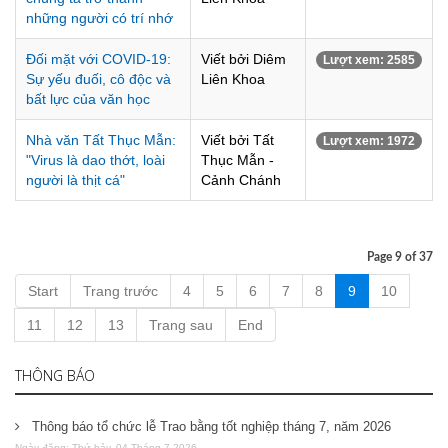
những người có trí nhớ
Đối mặt với COVID-19:
Viết bởi Diêm
Lượt xem: 2585
Sự yếu đuối, cô độc và
Liên Khoa
bất lực của văn học
Nhà văn Tất Thục Mẫn:
Viết bởi Tất
Lượt xem: 1972
"Virus là dao thớt, loài
Thục Mẫn -
người là thịt cá"
Cảnh Chánh
Page 9 of 37
Start
Trang trước
4
5
6
7
8
9
10
11
12
13
Trang sau
End
THÔNG BÁO
Thông báo tổ chức lễ Trao bằng tốt nghiệp tháng 7, năm 2026
Ngày đăng: Thứ bảy, 04 Tháng 7 2026