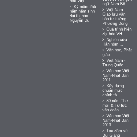
hóa Việt
ngữ Nam Bộ
Kỷ niệm 255
Việt Nam -
năm năm sinh
Giao lưu văn
đại thi hào
hóa tư tưởng
Nguyễn Du
Phương Đông
Quá trình hiện
đại hóa VH ...
Nghiên cứu
Hán nôm ...
Văn học, Phật
giáo ...
Việt Nam -
Trung Quốc ...
Văn học Việt
Nam-Nhật Bản
2011
Xây dựng
chuẩn mực
chính tả
80 năm Thơ
mới & Tự lực
văn đoàn
Văn học Việt
Nam-Nhật Bản
2013
Tọa đàm về
Bùi Giáng