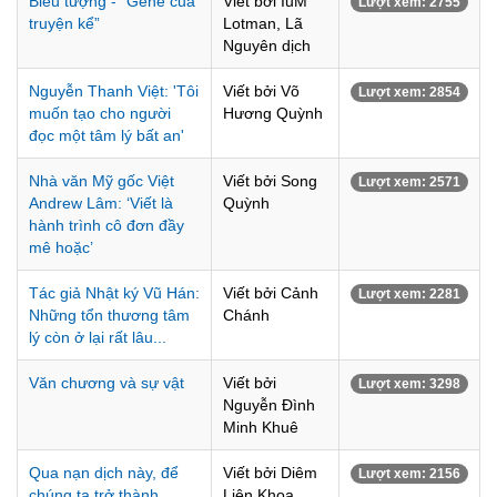
Biểu tượng - “Gène của
Viết bởi IuM
Lượt xem: 2755
truyện kể”
Lotman, Lã
Nguyên dịch
Nguyễn Thanh Việt: 'Tôi
Viết bởi Võ
Lượt xem: 2854
muốn tạo cho người
Hương Quỳnh
đọc một tâm lý bất an'
Nhà văn Mỹ gốc Việt
Viết bởi Song
Lượt xem: 2571
Andrew Lâm: ‘Viết là
Quỳnh
hành trình cô đơn đầy
mê hoặc’
Tác giả Nhật ký Vũ Hán:
Viết bởi Cảnh
Lượt xem: 2281
Những tổn thương tâm
Chánh
lý còn ở lại rất lâu...
Văn chương và sự vật
Viết bởi
Lượt xem: 3298
Nguyễn Đình
Minh Khuê
Qua nạn dịch này, để
Viết bởi Diêm
Lượt xem: 2156
chúng ta trở thành
Liên Khoa