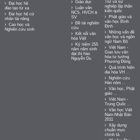
Trứ và sự
Giáo dục
Đại học hệ
nghiệp lập thân
Luận văn
đào tạo từ xa
kiến quốc
NCS, HVCH &
Đại học hệ cử
Phật giáo và
SV
nhân tài năng
văn học Bình
Đề tài nghiên
Cao học và
Định
cứu
Nghiên cứu sinh
Những vấn đề
Kết nối văn
văn học và ngôn
hóa Việt
ngữ Nam Bộ
Kỷ niệm 255
Việt Nam -
năm năm sinh
Giao lưu văn
đại thi hào
hóa tư tưởng
Nguyễn Du
Phương Đông
Quá trình hiện
đại hóa VH ...
Nghiên cứu
Hán nôm ...
Văn học, Phật
giáo ...
Việt Nam -
Trung Quốc ...
Văn học Việt
Nam-Nhật Bản
2011
Xây dựng
chuẩn mực
chính tả