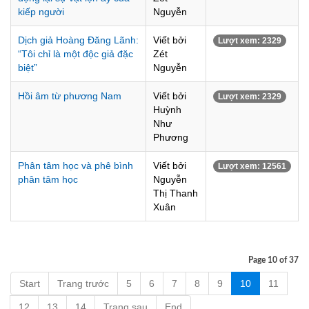
kiếp người
Nguyễn
Dịch giả Hoàng Đăng Lãnh:
Viết bởi
Lượt xem: 2329
“Tôi chỉ là một độc giả đặc
Zét
biệt”
Nguyễn
Hồi âm từ phương Nam
Viết bởi
Lượt xem: 2329
Huỳnh
Như
Phương
Phân tâm học và phê bình
Viết bởi
Lượt xem: 12561
phân tâm học
Nguyễn
Thị Thanh
Xuân
Page 10 of 37
Start
Trang trước
5
6
7
8
9
10
11
12
13
14
Trang sau
End