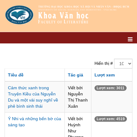
Hiển thị #
Tiêu đề
Tác giả
Lượt xem
Cảm thức xanh trong
Viết bởi
Lượt xem: 3011
Truyện Kiều của Nguyễn
Nguyễn
Du và một vài suy nghĩ về
Thị Thanh
phê bình sinh thái
Xuân
Ý Nhi và những bến bờ của
Viết bởi
Lượt xem: 4519
sáng tạo
Huỳnh
Như