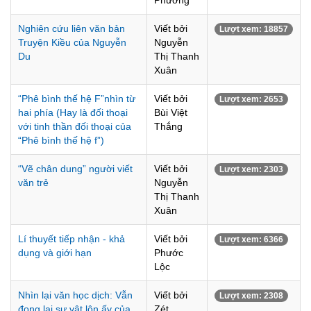
Phương
Nghiên cứu liên văn bản
Viết bởi
Lượt xem: 18857
Truyện Kiều của Nguyễn
Nguyễn
Du
Thị Thanh
Xuân
“Phê bình thế hệ F”nhìn từ
Viết bởi
Lượt xem: 2653
hai phía (Hay là đối thoại
Bùi Việt
với tinh thần đối thoại của
Thắng
“Phê bình thế hệ f”)
“Vẽ chân dung” người viết
Viết bởi
Lượt xem: 2303
văn trẻ
Nguyễn
Thị Thanh
Xuân
Lí thuyết tiếp nhận - khả
Viết bởi
Lượt xem: 6366
dụng và giới hạn
Phước
Lộc
Nhìn lại văn học dịch: Vẫn
Viết bởi
Lượt xem: 2308
đọng lại sự vật lộn ấy của
Zét