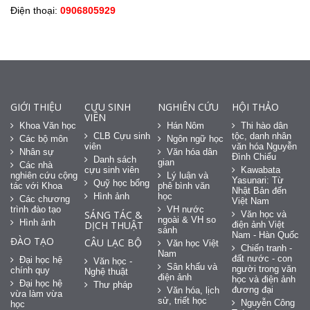
Điện thoại:
0906805929
GIỚI THIỆU
CỰU SINH
NGHIÊN CỨU
HỘI THẢO
VIÊN
Khoa Văn học
Hán Nôm
Thi hào dân
CLB Cựu sinh
tộc, danh nhân
Các bộ môn
Ngôn ngữ học
viên
văn hóa Nguyễn
Nhân sự
Văn hóa dân
Đình Chiểu
Danh sách
gian
Các nhà
cựu sinh viên
Kawabata
nghiên cứu cộng
Lý luận và
Yasunari: Từ
Quỹ học bổng
tác với Khoa
phê bình văn
Nhật Bản đến
Hình ảnh
học
Các chương
Việt Nam
trình đào tạo
VH nước
SÁNG TÁC &
Văn học và
ngoài & VH so
Hình ảnh
DỊCH THUẬT
điện ảnh Việt
sánh
Nam - Hàn Quốc
ĐÀO TẠO
CÂU LẠC BỘ
Văn học Việt
Chiến tranh -
Nam
đất nước - con
Đại học hệ
Văn học -
Sân khấu và
người trong văn
chính quy
Nghệ thuật
điện ảnh
học và điện ảnh
Đại học hệ
Thư pháp
đương đại
Văn hóa, lịch
vừa làm vừa
sử, triết học
Nguyễn Công
học