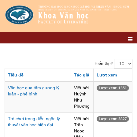
Hiển thị #
Tiêu đề
Tác giả
Lượt xem
Văn học qua tấm gương lý
Viết bởi
Lượt xem: 1351
luận - phê bình
Huỳnh
Như
Phương
Trò chơi trong diễn ngôn lý
Viết bởi
Lượt xem: 3827
thuyết văn học hiện đại
Trần
Ngọc