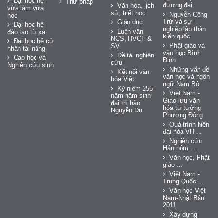
Đại học hệ
Thư pháp
đương đại
Văn hóa, lịch
vừa làm vừa
sử, triết học
Nguyễn Công
học
Trứ và sự
Giáo dục
Đại học hệ
nghiệp lập thân
Luận văn
đào tạo từ xa
kiến quốc
NCS, HVCH &
Đại học hệ cử
Phật giáo và
SV
nhân tài năng
văn học Bình
Đề tài nghiên
Cao học và
Định
cứu
Nghiên cứu sinh
Những vấn đề
Kết nối văn
văn học và ngôn
hóa Việt
ngữ Nam Bộ
Kỷ niệm 255
Việt Nam -
năm năm sinh
Giao lưu văn
đại thi hào
hóa tư tưởng
Nguyễn Du
Phương Đông
Quá trình hiện
đại hóa VH ...
Nghiên cứu
Hán nôm ...
Văn học, Phật
giáo ...
Việt Nam -
Trung Quốc ...
Văn học Việt
Nam-Nhật Bản
2011
Xây dựng