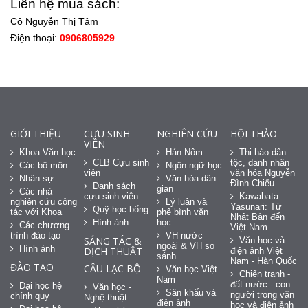
Liên hệ mua sách:
Cô Nguyễn Thị Tâm
Điện thoại:
0906805929
GIỚI THIỆU
CỰU SINH
NGHIÊN CỨU
HỘI THẢO
VIÊN
Khoa Văn học
Hán Nôm
Thi hào dân
CLB Cựu sinh
tộc, danh nhân
Các bộ môn
Ngôn ngữ học
viên
văn hóa Nguyễn
Nhân sự
Văn hóa dân
Đình Chiểu
Danh sách
gian
Các nhà
cựu sinh viên
Kawabata
nghiên cứu cộng
Lý luận và
Yasunari: Từ
Quỹ học bổng
tác với Khoa
phê bình văn
Nhật Bản đến
Hình ảnh
học
Các chương
Việt Nam
trình đào tạo
VH nước
SÁNG TÁC &
Văn học và
ngoài & VH so
Hình ảnh
DỊCH THUẬT
điện ảnh Việt
sánh
Nam - Hàn Quốc
ĐÀO TẠO
CÂU LẠC BỘ
Văn học Việt
Chiến tranh -
Nam
đất nước - con
Đại học hệ
Văn học -
Sân khấu và
người trong văn
chính quy
Nghệ thuật
điện ảnh
học và điện ảnh