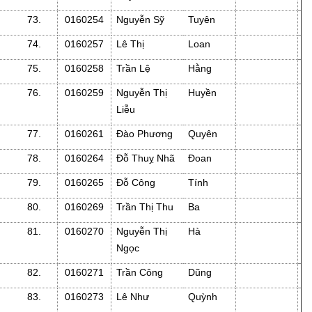
73.
0160254
Nguyễn Sỹ
Tuyên
74.
0160257
Lê Thị
Loan
75.
0160258
Trần Lệ
Hằng
76.
0160259
Nguyễn Thị
Huyền
Liễu
77.
0160261
Đào Phương
Quyên
78.
0160264
Đỗ Thuỵ Nhã
Đoan
79.
0160265
Đỗ Công
Tính
80.
0160269
Trần Thị Thu
Ba
81.
0160270
Nguyễn Thị
Hà
Ngọc
82.
0160271
Trần Công
Dũng
83.
0160273
Lê Như
Quỳnh