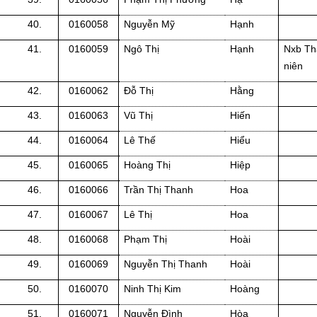
40.
0160058
Nguyễn Mỹ
Hạnh
41.
0160059
Ngô Thị
Hạnh
Nxb Th
niên
42.
0160062
Đỗ Thị
Hằng
43.
0160063
Vũ Thị
Hiến
44.
0160064
Lê Thế
Hiểu
45.
0160065
Hoàng Thị
Hiệp
46.
0160066
Trần Thị Thanh
Hoa
47.
0160067
Lê Thị
Hoa
48.
0160068
Phạm Thị
Hoài
49.
0160069
Nguyễn Thị Thanh
Hoài
50.
0160070
Ninh Thị Kim
Hoàng
51.
0160071
Nguyễn Đình
Hòa