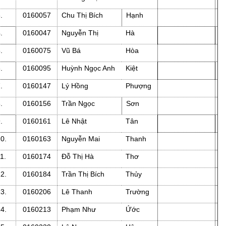
3.
0160057
Chu Thị Bích
Hạnh
4.
0160047
Nguyễn Thị
Hà
5.
0160075
Vũ Bá
Hòa
6.
0160095
Huỳnh Ngọc Anh
Kiệt
7.
0160147
Lý Hồng
Phượng
8.
0160156
Trần Ngọc
Sơn
9.
0160161
Lê Nhật
Tân
10.
0160163
Nguyễn Mai
Thanh
11.
0160174
Đỗ Thị Hà
Thơ
12.
0160184
Trần Thị Bích
Thủy
13.
0160206
Lê Thanh
Trường
14.
0160213
Phạm Như
Ứớc