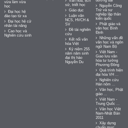
đương đại
Văn hóa, lịch
vừa làm vừa
sử, triết học
Nguyễn Công
học
Trứ và sự
Giáo dục
Đại học hệ
nghiệp lập thân
Luận văn
đào tạo từ xa
kiến quốc
NCS, HVCH &
Đại học hệ cử
Phật giáo và
SV
nhân tài năng
văn học Bình
Đề tài nghiên
Cao học và
Định
cứu
Nghiên cứu sinh
Những vấn đề
Kết nối văn
văn học và ngôn
hóa Việt
ngữ Nam Bộ
Kỷ niệm 255
Việt Nam -
năm năm sinh
Giao lưu văn
đại thi hào
hóa tư tưởng
Nguyễn Du
Phương Đông
Quá trình hiện
đại hóa VH ...
Nghiên cứu
Hán nôm ...
Văn học, Phật
giáo ...
Việt Nam -
Trung Quốc ...
Văn học Việt
Nam-Nhật Bản
2011
Xây dựng
chuẩn mực