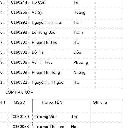
23.
0160244
Hồ Cẩm
Tú
24.
0160266
Vũ Sỹ
Hoàng
25.
0160292
Nguyễn Thị Thái
Trân
26.
0160298
Lê Hồng Bảo
Trâm
27.
0160300
Phạm Thị Thu
Hà
28.
0160302
Đỗ Thị
Liễu
29.
0160305
Võ Thị Trúc
Phương
30.
0160309
Phạm Thị Hồng
Nhung
31.
0160322
Nguyễn Thị Ngọc
Hà
LỚP HÁN NÔM
STT
MSSV
HỌ và TÊN
Ghi chú
1.
0060179
Trương Văn
Trà
2.
0160053
Trương Thị Lam
Hà