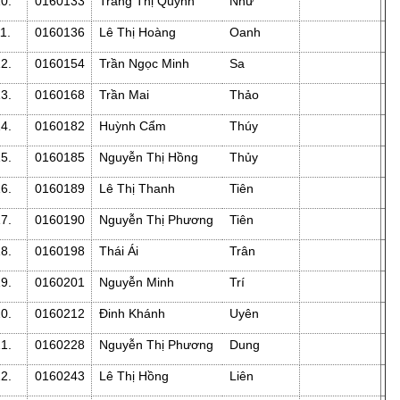
10.
0160133
Trang Thị Quỳnh
Như
11.
0160136
Lê Thị Hoàng
Oanh
12.
0160154
Trần Ngọc Minh
Sa
13.
0160168
Trần Mai
Thảo
14.
0160182
Huỳnh Cẩm
Thúy
15.
0160185
Nguyễn Thị Hồng
Thủy
16.
0160189
Lê Thị Thanh
Tiên
17.
0160190
Nguyễn Thị Phương
Tiên
18.
0160198
Thái Ái
Trân
19.
0160201
Nguyễn Minh
Trí
20.
0160212
Đinh Khánh
Uyên
21.
0160228
Nguyễn Thị Phương
Dung
22.
0160243
Lê Thị Hồng
Liên