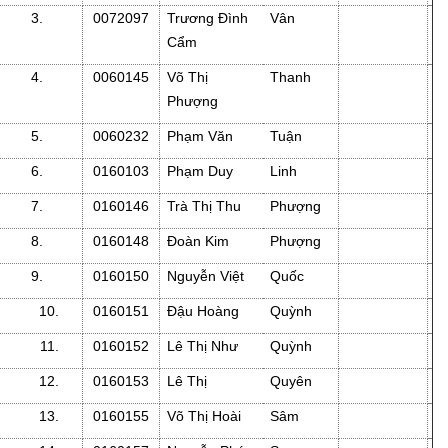
3.
0072097
Trương Đình
Vân
Cẩm
4.
0060145
Võ Thị
Thanh
Phượng
5.
0060232
Phạm Văn
Tuận
6.
0160103
Phạm Duy
Linh
7.
0160146
Trà Thị Thu
Phượng
8.
0160148
Đoàn Kim
Phượng
9.
0160150
Nguyễn Việt
Quốc
10.
0160151
Đậu Hoàng
Quỳnh
11.
0160152
Lê Thị Như
Quỳnh
12.
0160153
Lê Thị
Quyên
13.
0160155
Võ Thị Hoài
Sâm