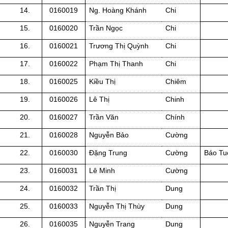
14.
0160019
Ng. Hoàng Khánh
Chi
15.
0160020
Trần Ngọc
Chi
16.
0160021
Trương Thị Quỳnh
Chi
17.
0160022
Phạm Thị Thanh
Chi
18.
0160025
Kiều Thị
Chiêm
19.
0160026
Lê Thị
Chinh
20.
0160027
Trần Văn
Chính
21.
0160028
Nguyễn Bảo
Cường
22.
0160030
Đặng Trung
Cường
Báo Tu
23.
0160031
Lê Minh
Cường
24.
0160032
Trần Thị
Dung
25.
0160033
Nguyễn Thị Thùy
Dung
26.
0160035
Nguyễn Trang
Dung