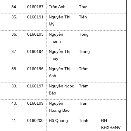
34.
0160187
Trần Anh
Thư
35.
0160191
Nguyễn Thị
Tiến
Mỹ
36.
0160193
Nguyễn
Tòng
Thanh
37.
0160194
Nguyễn Thị
Trang
Thùy
38.
0160196
Nguyễn Thị
Trâm
Anh
39.
0160197
Nguyễn Ngọc
Trâm
Bảo
40.
0160199
Nguyễn
Trân
Hoàng Bảo
41.
0160200
Hồ Quang
Trinh
ĐH
KHXH&NV