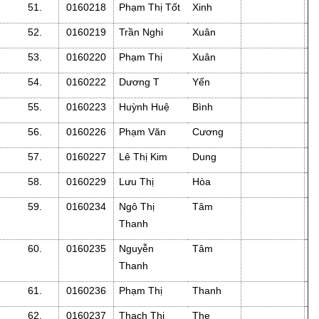
51.
0160218
Phạm Thị Tốt
Xinh
52.
0160219
Trần Nghi
Xuân
53.
0160220
Phạm Thị
Xuân
54.
0160222
Dương T
Yến
55.
0160223
Huỳnh Huệ
Bình
56.
0160226
Phạm Văn
Cương
57.
0160227
Lê Thị Kim
Dung
58.
0160229
Lưu Thị
Hòa
59.
0160234
Ngô Thị
Tâm
Thanh
60.
0160235
Nguyễn
Tâm
Thanh
61.
0160236
Phạm Thị
Thanh
62.
0160237
Thạch Thị
The