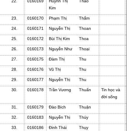
22.
0160169
Huỳnh Thị
Thảo
Kim
23.
0160170
Phạm Thị
Thắm
24.
0160171
Nguyễn Thị
Thoan
25.
0160172
Bùi Thị Kim
Thoa
26.
0160173
Nguyễn Như
Thoại
27.
0160175
Đàm Thị
Thu
28.
0160176
Vũ Thị
Thu
29.
0160177
Nguyễn Thị
Thu
30.
0160178
Trần Vương
Thuấn
Tin học và
đời sống
31.
0160179
Đào Bích
Thuận
32.
0160183
Nguyễn Thị
Thúy
33.
0160186
Đinh Thái
Thụy