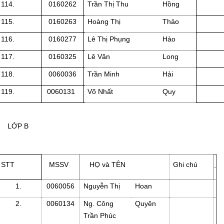
114.
0160262
Trần Thị Thu
Hồng
115.
0160263
Hoàng Thị
Thảo
116.
0160277
Lê Thị Phụng
Hảo
117.
0160325
Lê Văn
Long
118.
0060036
Trần Minh
Hải
119.
0060131
Võ Nhất
Quy
LỚP B
STT
MSSV
HỌ và TÊN
Ghi chú
1.
0060056
Nguyễn Thị
Hoan
2.
0060134
Ng. Công
Quyên
Trần Phúc