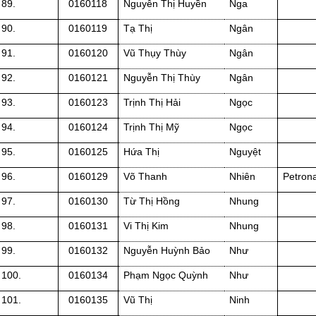
89.
0160118
Nguyễn Thị Huyền
Nga
90.
0160119
Tạ Thị
Ngân
91.
0160120
Vũ Thụy Thùy
Ngân
92.
0160121
Nguyễn Thị Thùy
Ngân
93.
0160123
Trịnh Thị Hải
Ngọc
94.
0160124
Trịnh Thị Mỹ
Ngọc
95.
0160125
Hứa Thị
Nguyệt
96.
0160129
Võ Thanh
Nhiên
Petron
97.
0160130
Từ Thị Hồng
Nhung
98.
0160131
Vi Thị Kim
Nhung
99.
0160132
Nguyễn Huỳnh Bảo
Như
100.
0160134
Phạm Ngọc Quỳnh
Như
101.
0160135
Vũ Thị
Ninh