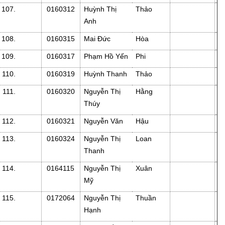
107.
0160312
Huỳnh Thị
Thảo
Anh
108.
0160315
Mai Đức
Hòa
109.
0160317
Phạm Hồ Yến
Phi
110.
0160319
Huỳnh Thanh
Thảo
111.
0160320
Nguyễn Thị
Hằng
Thúy
112.
0160321
Nguyễn Văn
Hậu
113.
0160324
Nguyễn Thị
Loan
Thanh
114.
0164115
Nguyễn Thị
Xuân
Mỹ
115.
0172064
Nguyễn Thị
Thuần
Hạnh