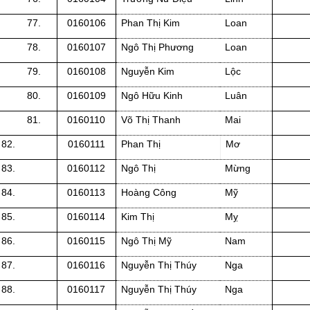
77.
0160106
Phan Thị Kim
Loan
78.
0160107
Ngô Thị Phương
Loan
79.
0160108
Nguyễn Kim
Lộc
80.
0160109
Ngô Hữu Kinh
Luân
81.
0160110
Võ Thị Thanh
Mai
82.
0160111
Phan Thị
Mơ
83.
0160112
Ngô Thị
Mừng
84.
0160113
Hoàng Công
Mỹ
85.
0160114
Kim Thị
Mỵ
86.
0160115
Ngô Thị Mỹ
Nam
87.
0160116
Nguyễn Thị Thúy
Nga
88.
0160117
Nguyễn Thị Thúy
Nga