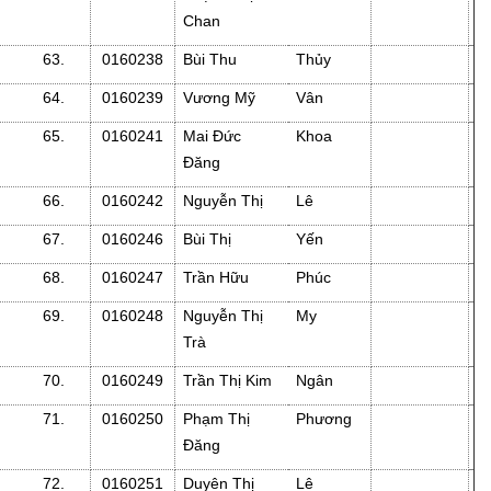
Chan
63.
0160238
Bùi Thu
Thủy
64.
0160239
Vương Mỹ
Vân
65.
0160241
Mai Đức
Khoa
Đăng
66.
0160242
Nguyễn Thị
Lê
67.
0160246
Bùi Thị
Yến
68.
0160247
Trần Hữu
Phúc
69.
0160248
Nguyễn Thị
My
Trà
70.
0160249
Trần Thị Kim
Ngân
71.
0160250
Phạm Thị
Phương
Đăng
72.
0160251
Duyên Thị
Lê