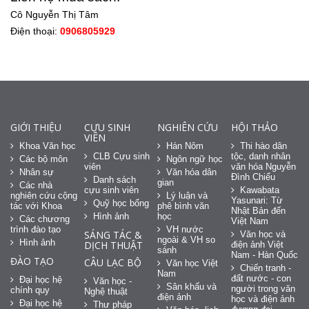
Cô Nguyễn Thị Tâm
Điện thoại:
0906805929
GIỚI THIỆU
CỰU SINH
NGHIÊN CỨU
HỘI THẢO
VIÊN
Khoa Văn học
Hán Nôm
Thi hào dân
CLB Cựu sinh
tộc, danh nhân
Các bộ môn
Ngôn ngữ học
viên
văn hóa Nguyễn
Nhân sự
Văn hóa dân
Đình Chiểu
Danh sách
gian
Các nhà
cựu sinh viên
Kawabata
nghiên cứu cộng
Lý luận và
Yasunari: Từ
Quỹ học bổng
tác với Khoa
phê bình văn
Nhật Bản đến
Hình ảnh
học
Các chương
Việt Nam
trình đào tạo
VH nước
SÁNG TÁC &
Văn học và
ngoài & VH so
Hình ảnh
DỊCH THUẬT
điện ảnh Việt
sánh
Nam - Hàn Quốc
ĐÀO TẠO
CÂU LẠC BỘ
Văn học Việt
Chiến tranh -
Nam
đất nước - con
Đại học hệ
Văn học -
Sân khấu và
người trong văn
chính quy
Nghệ thuật
điện ảnh
học và điện ảnh
Đại học hệ
Thư pháp