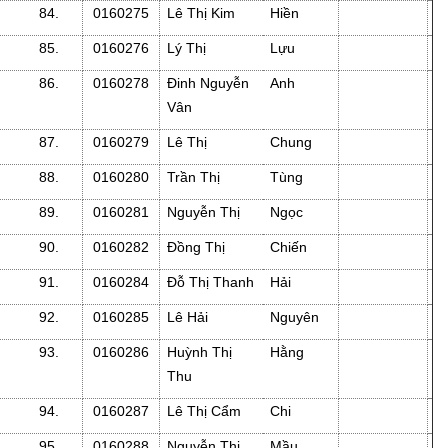
84.
0160275
Lê Thị Kim
Hiền
85.
0160276
Lý Thị
Lựu
86.
0160278
Đinh Nguyễn
Anh
Vân
87.
0160279
Lê Thị
Chung
88.
0160280
Trần Thị
Tùng
89.
0160281
Nguyễn Thị
Ngọc
90.
0160282
Đồng Thị
Chiến
91.
0160284
Đỗ Thị Thanh
Hải
92.
0160285
Lê Hải
Nguyên
93.
0160286
Huỳnh Thị
Hằng
Thu
94.
0160287
Lê Thị Cẩm
Chi
95.
0160288
Nguyễn Thị
Mầu