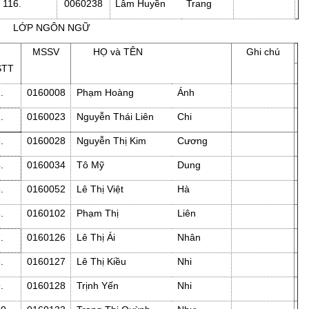
116.
0060238
Lâm Huyền
Trang
LỚP NGÔN NGỮ
MSSV
HỌ và TÊN
Ghi chú
STT
1.
0160008
Phạm Hoàng
Ánh
2.
0160023
Nguyễn Thái Liên
Chi
3.
0160028
Nguyễn Thị Kim
Cương
4.
0160034
Tô Mỹ
Dung
5.
0160052
Lê Thị Việt
Hà
6.
0160102
Phạm Thị
Liên
7.
0160126
Lê Thị Ái
Nhân
8.
0160127
Lê Thị Kiều
Nhi
9.
0160128
Trịnh Yến
Nhi