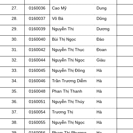
27.
0160036
Cao Mỹ
Dung
28.
0160037
Võ Bá
Dũng
29.
0160039
Nguyễn Thị
Dương
30.
0160040
Bùi Thị Ngọc
Đào
31.
0160042
Nguyễn Thị Thục
Đoan
32.
0160044
Nguyễn Thị Ngọc
Giàu
33.
0160045
Nguyễn Thị Đông
Hà
34.
0160046
Trần Trương Diễm
Hà
35.
0160048
Phan Thị Thanh
Hà
36.
0160051
Nguyễn Thị Thúy
Hà
37.
0160054
Trương Thị
Hà
38.
0160055
Nguyễn Thị Ngọc
Hà
39.
0160056
Phạm Thị Phương
Hạ