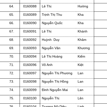
64.
0160088
Lê Thị
Hường
65.
0160089
Trịnh Thị Thu
Kha
66.
0160090
Nguyễn Quốc
Kha
67.
0160091
Lê Thị
Khánh
68.
0160092
Huỳnh Duy
Khâm
69.
0160093
Nguyễn Văn
Khương
70.
0160094
Lê Thị Hoàng
Kiếm
71.
0160096
Võ Anh
Kiệt
72.
0160097
Nguyễn Thị Phương
Lan
73.
0160098
Nguyễn Thị Hồng
Lan
74.
0160099
Đinh Nguyễn Mai
Lan
75.
0160100
Nguyễn Thị
Lên
76.
0160104
Trương Nữ Diệu
Linh