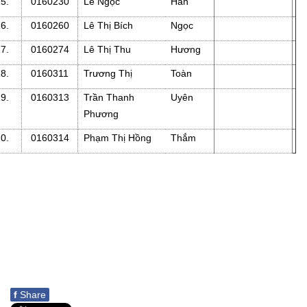
15.
0160230
Lê Ngọc
Hân
16.
0160260
Lê Thị Bích
Ngọc
17.
0160274
Lê Thị Thu
Hương
18.
0160311
Trương Thị
Toàn
19.
0160313
Trần Thanh
Uyên
Phương
20.
0160314
Phạm Thị Hồng
Thắm
f
Share