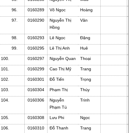
96.
0160289
Võ Ngọc
Hoàng
97.
0160290
Nguyễn Thị
Vân
Hồng
98.
0160293
Lê Ngọc
Đặng
99.
0160295
Lê Thị Anh
Huê
100.
0160297
Nguyễn Quan
Thoại
101.
0160299
Cao Thị Mỹ
Trang
102.
0160301
Đỗ Tiến
Trọng
103.
0160304
Phạm Thị
Thúy
104.
0160306
Nguyễn
Trinh
Phạm Tú
105.
0160308
Lưu Phi
Ngọc
106.
0160310
Đỗ Thanh
Trang