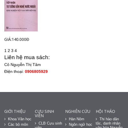
GIÁ:140.000Đ
1
2
3
4
Liên hệ mua sách:
Cô Nguyễn Thị Tâm
Điện thoại:
0906805929
GIỚI THIỆU
CỰU SINH
NGHIÊN CỨU
HỘI THẢO
VIÊN
Khoa Văn học
Hán Nôm
Thi hào dân
CLB Cựu sinh
tộc, danh nhân
Các bộ môn
Ngôn ngữ học
viên
văn hóa Nguyễn