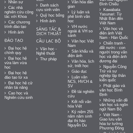
Nhân sự
Văn hóa dân
Đình Chiểu
Danh sách
gian
Các nhà
cựu sinh viên
Kawabata
nghiên cứu cộng
Lý luận và
Yasunari: Từ
Quỹ học bổng
tác với Khoa
phê bình văn
Nhật Bản đến
Hình ảnh
học
Các chương
Việt Nam
trình đào tạo
VH nước
SÁNG TÁC &
Văn học và
ngoài & VH so
Hình ảnh
DỊCH THUẬT
điện ảnh Việt
sánh
Nam - Hàn Quốc
ĐÀO TẠO
CÂU LẠC BỘ
Văn học Việt
Chiến tranh -
Nam
đất nước - con
Đại học hệ
Văn học -
Sân khấu và
người trong văn
chính quy
Nghệ thuật
điện ảnh
học và điện ảnh
Đại học hệ
Thư pháp
đương đại
Văn hóa, lịch
vừa làm vừa
sử, triết học
Nguyễn Công
học
Trứ và sự
Giáo dục
Đại học hệ
nghiệp lập thân
Luận văn
đào tạo từ xa
kiến quốc
NCS, HVCH &
Đại học hệ cử
Phật giáo và
SV
nhân tài năng
văn học Bình
Đề tài nghiên
Cao học và
Định
cứu
Nghiên cứu sinh
Những vấn đề
Kết nối văn
văn học và ngôn
hóa Việt
ngữ Nam Bộ
Kỷ niệm 255
Việt Nam -
năm năm sinh
Giao lưu văn
đại thi hào
hóa tư tưởng
Nguyễn Du
Phương Đông