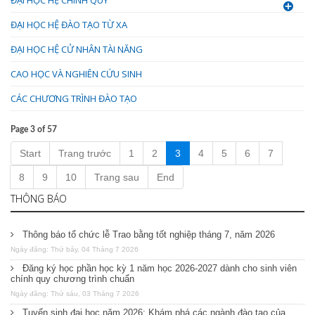
ĐẠI HỌC HỆ ĐÀO TẠO TỪ XA
ĐẠI HỌC HỆ CỬ NHÂN TÀI NĂNG
CAO HỌC VÀ NGHIÊN CỨU SINH
CÁC CHƯƠNG TRÌNH ĐÀO TẠO
Page 3 of 57
Start
Trang trước
1
2
3
4
5
6
7
8
9
10
Trang sau
End
THÔNG BÁO
Thông báo tổ chức lễ Trao bằng tốt nghiệp tháng 7, năm 2026
Ngày đăng: Thứ bảy, 04 Tháng 7 2026
Đăng ký học phần học kỳ 1 năm học 2026-2027 dành cho sinh viên
chính quy chương trình chuẩn
Ngày đăng: Thứ sáu, 03 Tháng 7 2026
Tuyển sinh đại học năm 2026: Khám phá các ngành đào tạo của