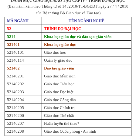
DANH MỤC GIÁO DỤC ĐÀO TẠO CẤP IV - TRÌNH ĐỘ ĐẠI HỌC
(Ban hành kèm theo Thông tư số 14 /2010/TT-BGDĐT ngày 27 / 4 / 2010
của Bộ trưởng Bộ Giáo dục và Đào tạo)
MÃ NGÀNH
TÊN NGÀNH NGHỀ
52
TRÌNH ĐỘ ĐẠI HỌC
5214
Khoa học giáo dục và đào tạo giáo viên
521401
Khoa học giáo dục
52140101
Giáo dục học
52140114
Quản lý giáo dục
521402
Đào tạo giáo viên
52140201
Giáo dục Mầm non
52140202
Giáo dục Tiểu học
52140203
Giáo dục Đặc biệt
52140204
Giáo dục Công dân
52140205
Giáo dục Chính trị
52140206
Giáo dục Thể chất
52140207
Huấn luyện thể thao*
52140208
Giáo dục Quốc phòng - An ninh