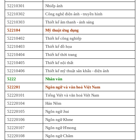
52210301
Nhiếp ảnh
52210302
Công nghệ điện ảnh - truyền hình
52210303
Thiết kế âm thanh - ánh sáng
522104
Mỹ thuật ứng dụng
52210402
Thiết kế công nghiệp
52210403
Thiết kế đồ họa
52210404
Thiết kế thời trang
52210405
Thiết kế nội thất
52210406
Thiết kế mỹ thuật sân khấu - điện ảnh
5222
Nhân văn
522201
Ngôn ngữ và văn hoá Việt Nam
52220101
Tiếng Việt và văn hoá Việt Nam
52220104
Hán Nôm
52220105
Ngôn ngữ Jrai
52220106
Ngôn ngữ Khme
52220107
Ngôn ngữ H'mong
52220108
Ngôn ngữ Chăm