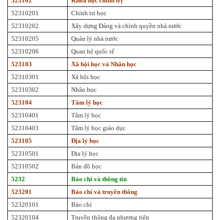
523102
Khoa học chính trị
52310201
Chính trị học
52310202
Xây dựng Đảng và chính quyền nhà nước
52310205
Quản lý nhà nước
52310206
Quan hệ quốc tế
523103
Xã hội học và Nhân học
52310301
Xã hội học
52310302
Nhân học
523104
Tâm lý học
52310401
Tâm lý học
52310403
Tâm lý học giáo dục
523105
Địa lý học
52310501
Địa lý học
52310502
Bản đồ học
5232
Báo chí và thông tin
523201
Báo chí và truyền thông
52320101
Báo chí
52320104
Truyền thông đa phương tiện