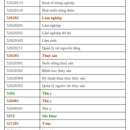
52620115
Kinh tế nông nghiệp
52620116
Phát triển nông thôn
526202
Lâm nghiệp
52620201
Lâm nghiệp
52620202
Lâm nghiệp đô thị
52620205
Lâm sinh
52620211
Quản lý tài nguyên rừng
526203
Thuỷ sản
52620301
Nuôi trồng thuỷ sản
52620302
Bệnh học thủy sản
52620304
Kỹ thuật khai thác thủy sản
52620305
Quản lý nguồn lợi thủy sản
5264
Thú y
526401
Thú y
52640101
Thú y
5272
Sức khoẻ
527201
Y học