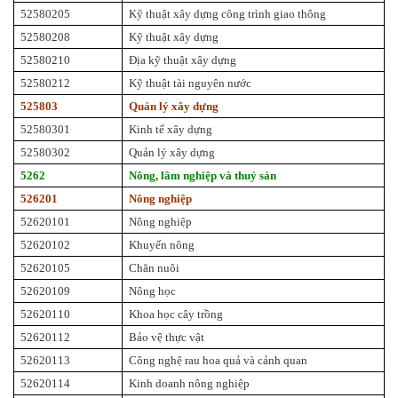
52580205
Kỹ thuật xây dựng công trình giao thông
52580208
Kỹ thuật xây dựng
52580210
Địa kỹ thuật xây dựng
52580212
Kỹ thuật tài nguyên nước
525803
Quản lý xây dựng
52580301
Kinh tế xây dựng
52580302
Quản lý xây dựng
5262
Nông, lâm nghiệp và thuỷ sản
526201
Nông nghiệp
52620101
Nông nghiệp
52620102
Khuyến nông
52620105
Chăn nuôi
52620109
Nông học
52620110
Khoa học cây trồng
52620112
Bảo vệ thực vật
52620113
Công nghệ rau hoa quả và cảnh quan
52620114
Kinh doanh nông nghiệp