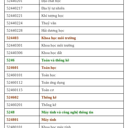
52440201
Địa chất học
52440217
Địa lý tự nhiên
52440221
Khí tượng học
52440224
Thuỷ văn
52440228
Hải dương học
524403
Khoa học môi trường
52440301
Khoa học môi trường
52440306
Khoa học đất
5246
Toán và thống kê
524601
Toán học
52460101
Toán học
52460112
Toán ứng dụng
52460115
Toán cơ
524602
Thống kê
52460201
Thống kê
5248
Máy tính và công nghệ thông tin
524801
Máy tính
52480101
Khoa học máy tính