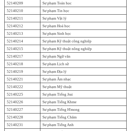
52140209
Sư phạm Toán học
52140210
Sư phạm Tin học
52140211
Sư phạm Vật lý
52140212
Sư phạm Hoá học
52140213
Sư phạm Sinh học
52140214
Sư phạm Kỹ thuật công nghiệp
52140215
Sư phạm Kỹ thuật nông nghiệp
52140217
Sư phạm Ngữ văn
52140218
Sư phạm Lịch sử
52140219
Sư phạm Địa lý
52140221
Sư phạm Âm nhạc
52140222
Sư phạm Mỹ thuật
52140225
Sư phạm Tiếng Jrai
52140226
Sư phạm Tiếng Khme
52140227
Sư phạm Tiếng H'mong
52140228
Sư phạm Tiếng Chăm
52140231
Sư phạm Tiếng Anh