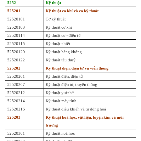
5252
Kỹ thuật
525201
Kỹ thuật cơ khí và cơ kỹ thuật
52520101
Cơ kỹ thuật
52520103
Kỹ thuật cơ khí
52520114
Kỹ thuật cơ - điện tử
52520115
Kỹ thuật nhiệt
52520120
Kỹ thuật hàng không
52520122
Kỹ thuật tàu thuỷ
525202
Kỹ thuật điện, điện tử và viễn thông
52520201
Kỹ thuật điện, điện tử
52520207
Kỹ thuật điện tử, truyền thông
52520212
Kỹ thuật y sinh*
52520214
Kỹ thuật máy tính
52520216
Kỹ thuật điều khiển và tự động hoá
525203
Kỹ thuật hoá học, vật liệu, luyện kim và môi
trường
52520301
Kỹ thuật hoá học