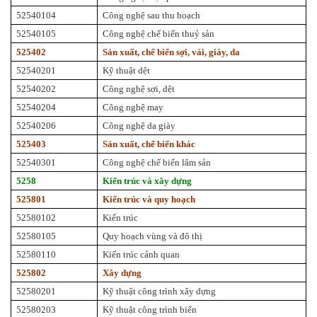
52540104
Công nghệ sau thu hoạch
52540105
Công nghệ chế biến thuỷ sản
525402
Sản xuất, chế biến sợi, vải, giày, da
52540201
Kỹ thuật dệt
52540202
Công nghệ sợi, dệt
52540204
Công nghệ may
52540206
Công nghệ da giày
525403
Sản xuất, chế biến khác
52540301
Công nghệ chế biến lâm sản
5258
Kiến trúc và xây dựng
525801
Kiến trúc và quy hoạch
52580102
Kiến trúc
52580105
Quy hoạch vùng và đô thị
52580110
Kiến trúc cảnh quan
525802
Xây dựng
52580201
Kỹ thuật công trình xây dựng
52580203
Kỹ thuật công trình biển