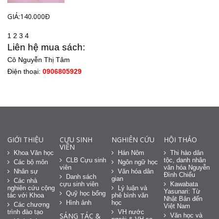
GIÁ:140.000Đ
1
2
3
4
Liên hệ mua sách:
Cô Nguyễn Thị Tâm
Điện thoại:
0906805929
GIỚI THIỆU
CỰU SINH
NGHIÊN CỨU
HỘI THẢO
VIÊN
Khoa Văn học
Hán Nôm
Thi hào dân
CLB Cựu sinh
tộc, danh nhân
Các bộ môn
Ngôn ngữ học
viên
văn hóa Nguyễn
Nhân sự
Văn hóa dân
Đình Chiểu
Danh sách
gian
Các nhà
cựu sinh viên
Kawabata
nghiên cứu cộng
Lý luận và
Yasunari: Từ
Quỹ học bổng
tác với Khoa
phê bình văn
Nhật Bản đến
Hình ảnh
học
Các chương
Việt Nam
trình đào tạo
VH nước
SÁNG TÁC &
Văn học và