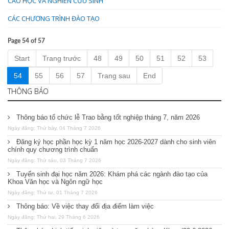
CAO HỌC VÀ NGHIÊN CỨU SINH
CÁC CHƯƠNG TRÌNH ĐÀO TẠO
Page 54 of 57
Start
Trang trước
48
49
50
51
52
53
54
55
56
57
Trang sau
End
THÔNG BÁO
Thông báo tổ chức lễ Trao bằng tốt nghiệp tháng 7, năm 2026
Ngày đăng: Thứ bảy, 04 Tháng 7 2026
Đăng ký học phần học kỳ 1 năm học 2026-2027 dành cho sinh viên
chính quy chương trình chuẩn
Ngày đăng: Thứ sáu, 03 Tháng 7 2026
Tuyển sinh đại học năm 2026: Khám phá các ngành đào tạo của
Khoa Văn học và Ngôn ngữ học
Ngày đăng: Thứ tư, 01 Tháng 7 2026
Thông báo: Về việc thay đổi địa điểm làm việc
Ngày đăng: Thứ hai, 29 Tháng 6 2026