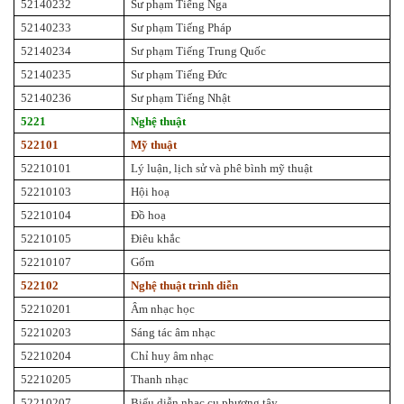
52140232
Sư phạm Tiếng Nga
52140233
Sư phạm Tiếng Pháp
52140234
Sư phạm Tiếng Trung Quốc
52140235
Sư phạm Tiếng Đức
52140236
Sư phạm Tiếng Nhật
5221
Nghệ thuật
522101
Mỹ thuật
52210101
Lý luận, lịch sử và phê bình mỹ thuật
52210103
Hội hoạ
52210104
Đồ hoạ
52210105
Điêu khắc
52210107
Gốm
522102
Nghệ thuật trình diễn
52210201
Âm nhạc học
52210203
Sáng tác âm nhạc
52210204
Chỉ huy âm nhạc
52210205
Thanh nhạc
52210207
Biểu diễn nhạc cụ phương tây