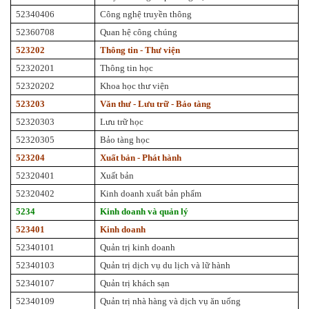
52340406
Công nghệ truyền thông
52360708
Quan hệ công chúng
523202
Thông tin - Thư viện
52320201
Thông tin học
52320202
Khoa học thư viện
523203
Văn thư - Lưu trữ - Bảo tàng
52320303
Lưu trữ học
52320305
Bảo tàng học
523204
Xuất bản - Phát hành
52320401
Xuất bản
52320402
Kinh doanh xuất bản phẩm
5234
Kinh doanh và quản lý
523401
Kinh doanh
52340101
Quản trị kinh doanh
52340103
Quản trị dịch vụ du lịch và lữ hành
52340107
Quản trị khách sạn
52340109
Quản trị nhà hàng và dịch vụ ăn uống