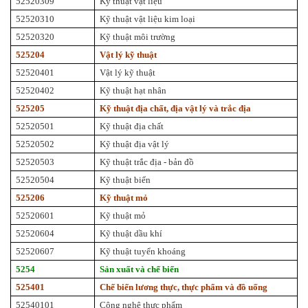
52520309
Kỹ thuật vật liệu
52520310
Kỹ thuật vật liệu kim loại
52520320
Kỹ thuật môi trường
525204
Vật lý kỹ thuật
52520401
Vật lý kỹ thuật
52520402
Kỹ thuật hạt nhân
525205
Kỹ thuật địa chất, địa vật lý và trắc địa
52520501
Kỹ thuật địa chất
52520502
Kỹ thuật địa vật lý
52520503
Kỹ thuật trắc địa - bản đồ
52520504
Kỹ thuật biển
525206
Kỹ thuật mỏ
52520601
Kỹ thuật mỏ
52520604
Kỹ thuật dầu khí
52520607
Kỹ thuật tuyển khoáng
5254
Sản xuất và chế biến
525401
Chế biến lương thực, thực phẩm và đồ uống
52540101
Công nghệ thực phẩm