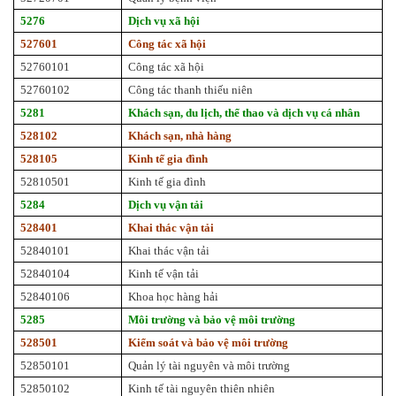
5276
Dịch vụ xã hội
527601
Công tác xã hội
52760101
Công tác xã hội
52760102
Công tác thanh thiếu niên
5281
Khách sạn, du lịch, thể thao và dịch vụ cá nhân
528102
Khách sạn, nhà hàng
528105
Kinh tế gia đình
52810501
Kinh tế gia đình
5284
Dịch vụ vận tải
528401
Khai thác vận tải
52840101
Khai thác vận tải
52840104
Kinh tế vận tải
52840106
Khoa học hàng hải
5285
Môi trường và bảo vệ môi trường
528501
Kiểm soát và bảo vệ môi trường
52850101
Quản lý tài nguyên và môi trường
52850102
Kinh tế tài nguyên thiên nhiên