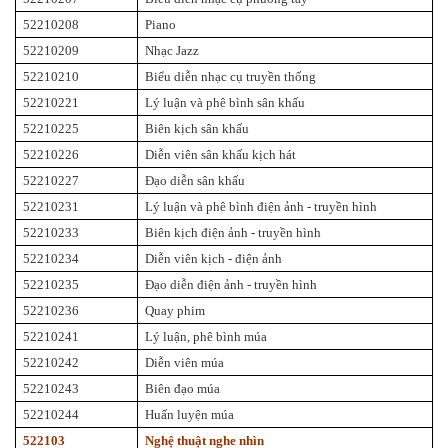
52210208
Piano
52210209
Nhạc Jazz
52210210
Biểu diễn nhạc cụ truyền thống
52210221
Lý luận và phê bình sân khấu
52210225
Biên kịch sân khấu
52210226
Diễn viên sân khấu kịch hát
52210227
Đạo diễn sân khấu
52210231
Lý luận và phê bình điện ảnh - truyền hình
52210233
Biên kịch điện ảnh - truyền hình
52210234
Diễn viên kịch - điện ảnh
52210235
Đạo diễn điện ảnh - truyền hình
52210236
Quay phim
52210241
Lý luận, phê bình múa
52210242
Diễn viên múa
52210243
Biên đạo múa
52210244
Huấn luyện múa
522103
Nghệ thuật nghe nhìn