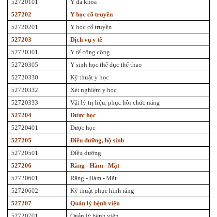
52720101
Y đa khoa
527202
Y học cổ truyền
52720201
Y học cổ truyền
527203
Dịch vụ y tế
52720301
Y tế công cộng
52720305
Y sinh học thể dục thể thao
52720330
Kỹ thuật y học
52720332
Xét nghiệm y học
52720333
Vật lý trị liệu, phục hồi chức năng
527204
Dược học
52720401
Dược học
527205
Điều dưỡng, hộ sinh
52720501
Điều dưỡng
527206
Răng - Hàm - Mặt
52720601
Răng - Hàm - Mặt
52720602
Kỹ thuật phục hình răng
527207
Quản lý bệnh viện
52720701
Quản lý bệnh viện