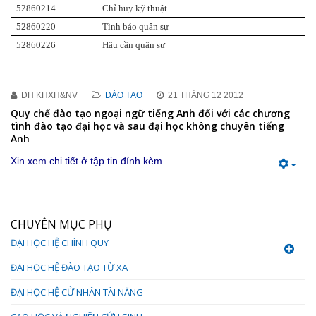
52860214
Chỉ huy kỹ thuật
52860220
Tình báo quân sự
52860226
Hậu cần quân sự
ĐH KHXH&NV
ĐÀO TẠO
21 THÁNG 12 2012
Quy chế đào tạo ngoại ngữ tiếng Anh đối với các chương
tình đào tạo đại học và sau đại học không chuyên tiếng
Anh
Xin xem chi tiết ở tập tin đính kèm.
CHUYÊN MỤC PHỤ
ĐẠI HỌC HỆ CHÍNH QUY
ĐẠI HỌC HỆ ĐÀO TẠO TỪ XA
ĐẠI HỌC HỆ CỬ NHÂN TÀI NĂNG