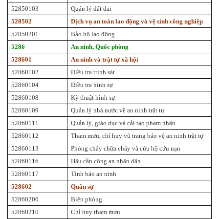
52850103
Quản lý đất đai
528502
Dịch vụ an toàn lao động và vệ sinh công nghiệp
52850201
Bảo hộ lao động
5286
An ninh, Quốc phòng
528601
An ninh và trật tự xã hội
52860102
Điều tra trinh sát
52860104
Điều tra hình sự
52860108
Kỹ thuật hình sự
52860109
Quản lý nhà nước về an ninh trật tự
52860111
Quản lý, giáo dục và cải tạo phạm nhân
52860112
Tham mưu, chỉ huy vũ trang bảo vệ an ninh trật tự
52860113
Phòng cháy chữa cháy và cứu hộ cứu nạn
52860116
Hậu cần công an nhân dân
52860117
Tình báo an ninh
528602
Quân sự
52860206
Biên phòng
52860210
Chỉ huy tham mưu