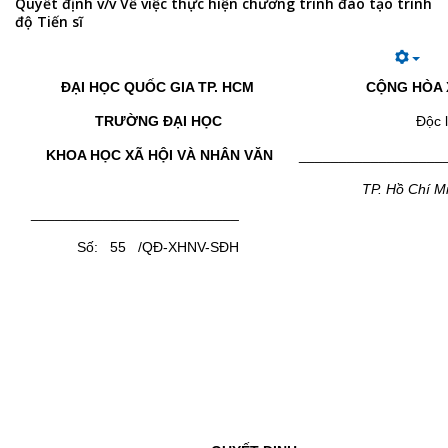
Quyết định v/v Về việc thực hiện chương trình đào tạo trình
độ Tiến sĩ
ĐẠI HỌC QUỐC GIA TP. HCM
CỘNG HÒA 
TRƯỜNG ĐẠI HỌC
Độc 
KHOA HỌC XÃ HỘI VÀ NHÂN VĂN
__________________
TP. Hồ Chí M
__________________________
Số: 55 /QĐ-XHNV-SĐH