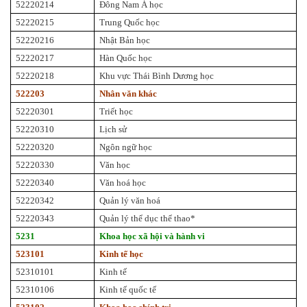
52220214
Đông Nam Á học
52220215
Trung Quốc học
52220216
Nhật Bản học
52220217
Hàn Quốc học
52220218
Khu vực Thái Bình Dương học
522203
Nhân văn khác
52220301
Triết học
52220310
Lịch sử
52220320
Ngôn ngữ học
52220330
Văn học
52220340
Văn hoá học
52220342
Quản lý văn hoá
52220343
Quản lý thể dục thể thao*
5231
Khoa học xã hội và hành vi
523101
Kinh tế học
52310101
Kinh tế
52310106
Kinh tế quốc tế