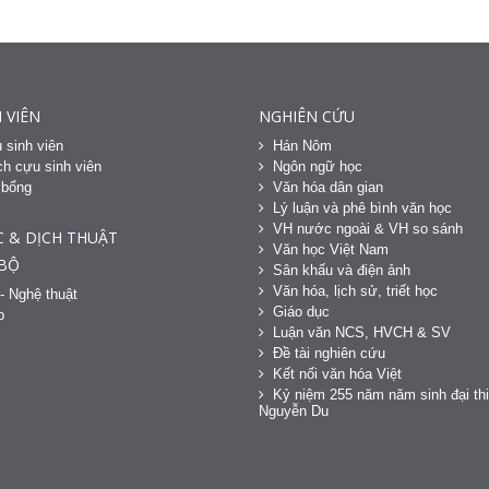
 VIÊN
NGHIÊN CỨU
 sinh viên
Hán Nôm
h cựu sinh viên
Ngôn ngữ học
 bổng
Văn hóa dân gian
h
Lý luận và phê bình văn học
VH nước ngoài & VH so sánh
C & DỊCH THUẬT
Văn học Việt Nam
 BỘ
Sân khấu và điện ảnh
Văn hóa, lịch sử, triết học
- Nghệ thuật
Giáo dục
p
Luận văn NCS, HVCH & SV
Đề tài nghiên cứu
Kết nối văn hóa Việt
Kỷ niệm 255 năm năm sinh đại thi
Nguyễn Du