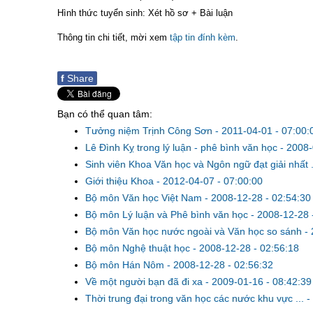
Hình thức tuyển sinh: Xét hồ sơ + Bài luận
Thông tin chi tiết, mời xem
tập tin đính kèm
.
f
Share
Bạn có thể quan tâm:
Tưởng niệm Trịnh Công Sơn
-
2011-04-01 - 07:00:
Lê Đình Kỵ trong lý luận - phê bình văn học
-
2008-
Sinh viên Khoa Văn học và Ngôn ngữ đạt giải nhất .
Giới thiệu Khoa
-
2012-04-07 - 07:00:00
Bộ môn Văn học Việt Nam
-
2008-12-28 - 02:54:30
Bộ môn Lý luận và Phê bình văn học
-
2008-12-28 
Bộ môn Văn học nước ngoài và Văn học so sánh
-
Bộ môn Nghệ thuật học
-
2008-12-28 - 02:56:18
Bộ môn Hán Nôm
-
2008-12-28 - 02:56:32
Về một người bạn đã đi xa
-
2009-01-16 - 08:42:39
Thời trung đại trong văn học các nước khu vực ...
-