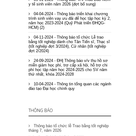
y tế sinh viên năm 2026 (đợt bổ sung)
04-04-2024 - Thông báo triển khai chương
trình sinh viên vay ưu đãi để học tập học kỳ 2,
năm học 2023-2024 (Quỹ Phát triển ĐHQG-
HCM) (2)
04-11-2024 - Thông báo tổ chức Lễ trao
bằng tốt nghiệp dành cho Tân Tiến sĩ, Thạc sĩ
(tốt nghiệp đợt 3/2024), Cử nhân (tốt nghiệp
đợt 2/2024)
24-09-2024 - ĐH| Thông báo v/v thu hồ sơ
miễn giảm học phí, trợ cấp xã hội, hỗ trợ chi
phí học tập năm học 2024-2025 cho SV năm
thứ nhất, khóa 2024-2028
10-04-2024 - Thông tin tổng quan các ngành
đào tạo Đại học chính quy
THÔNG BÁO
Thông báo tổ chức lễ Trao bằng tốt nghiệp
tháng 7, năm 2026