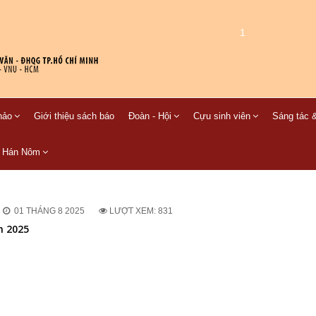
1
hảo
Giới thiệu sách báo
Đoàn - Hội
Cựu sinh viên
Sáng tác &
C Hán Nôm
01 THÁNG 8 2025
LƯỢT XEM: 831
m 2025