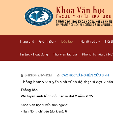
Trang chủ
Giới thiệu
Đào tạo
Nghiên cứu
Hội t
Tin tức - Hoạt động
Thư viện tác giả
Phòng Tư liệu và N
ĐHKHXH&NV-HCM
CAO HỌC VÀ NGHIÊN CỨU SINH
Thông báo: V/v tuyển sinh trình độ thạc sĩ đợt 2 nă
Thông báo
V/v tuyển sinh trình độ thạc sĩ đợt 2 năm 2025
Khoa Văn học tuyển sinh ngành:
- Hán Nôm, chỉ tiêu (dự kiến): 6