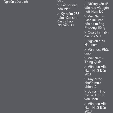
cứu
Nghiên cứu sinh
Những vấn đề
Kết nối văn
văn học và ngôn
hóa Việt
ngữ Nam Bộ
Kỷ niệm 255
Việt Nam -
năm năm sinh
Giao lưu văn
đại thi hào
hóa tư tưởng
Nguyễn Du
Phương Đông
Quá trình hiện
đại hóa VH ...
Nghiên cứu
Hán nôm ...
Văn học, Phật
giáo ...
Việt Nam -
Trung Quốc ...
Văn học Việt
Nam-Nhật Bản
2011
Xây dựng
chuẩn mực
chính tả
80 năm Thơ
mới & Tự lực
văn đoàn
Văn học Việt
Nam-Nhật Bản
2013