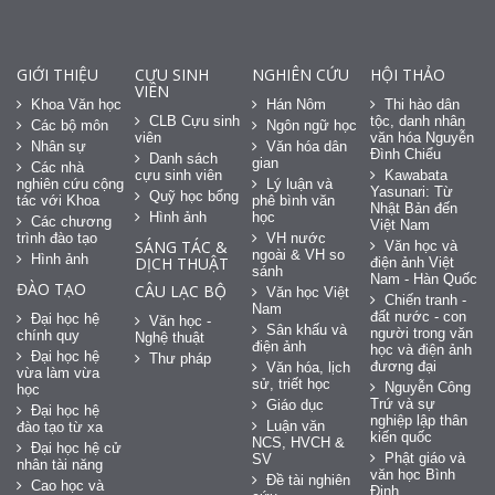
GIỚI THIỆU
CỰU SINH
NGHIÊN CỨU
HỘI THẢO
VIÊN
Khoa Văn học
Hán Nôm
Thi hào dân
CLB Cựu sinh
tộc, danh nhân
Các bộ môn
Ngôn ngữ học
viên
văn hóa Nguyễn
Nhân sự
Văn hóa dân
Đình Chiểu
Danh sách
gian
Các nhà
cựu sinh viên
Kawabata
nghiên cứu cộng
Lý luận và
Yasunari: Từ
Quỹ học bổng
tác với Khoa
phê bình văn
Nhật Bản đến
Hình ảnh
học
Các chương
Việt Nam
trình đào tạo
VH nước
SÁNG TÁC &
Văn học và
ngoài & VH so
Hình ảnh
DỊCH THUẬT
điện ảnh Việt
sánh
Nam - Hàn Quốc
ĐÀO TẠO
CÂU LẠC BỘ
Văn học Việt
Chiến tranh -
Nam
đất nước - con
Đại học hệ
Văn học -
Sân khấu và
người trong văn
chính quy
Nghệ thuật
điện ảnh
học và điện ảnh
Đại học hệ
Thư pháp
đương đại
Văn hóa, lịch
vừa làm vừa
sử, triết học
Nguyễn Công
học
Trứ và sự
Giáo dục
Đại học hệ
nghiệp lập thân
Luận văn
đào tạo từ xa
kiến quốc
NCS, HVCH &
Đại học hệ cử
Phật giáo và
SV
nhân tài năng
văn học Bình
Đề tài nghiên
Cao học và
Định