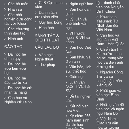
CLB Cựu sinh
tộc, danh nhân
Các bộ môn
Ngôn ngữ học
viên
văn hóa Nguyễn
Nhân sự
Văn hóa dân
Đình Chiểu
Danh sách
gian
Các nhà
cựu sinh viên
Kawabata
nghiên cứu cộng
Lý luận và
Yasunari: Từ
Quỹ học bổng
tác với Khoa
phê bình văn
Nhật Bản đến
Hình ảnh
học
Các chương
Việt Nam
trình đào tạo
VH nước
SÁNG TÁC &
Văn học và
ngoài & VH so
Hình ảnh
DỊCH THUẬT
điện ảnh Việt
sánh
Nam - Hàn Quốc
ĐÀO TẠO
CÂU LẠC BỘ
Văn học Việt
Chiến tranh -
Nam
đất nước - con
Đại học hệ
Văn học -
Sân khấu và
người trong văn
chính quy
Nghệ thuật
điện ảnh
học và điện ảnh
Đại học hệ
Thư pháp
đương đại
Văn hóa, lịch
vừa làm vừa
sử, triết học
Nguyễn Công
học
Trứ và sự
Giáo dục
Đại học hệ
nghiệp lập thân
Luận văn
đào tạo từ xa
kiến quốc
NCS, HVCH &
Đại học hệ cử
Phật giáo và
SV
nhân tài năng
văn học Bình
Đề tài nghiên
Cao học và
Định
cứu
Nghiên cứu sinh
Những vấn đề
Kết nối văn
văn học và ngôn
hóa Việt
ngữ Nam Bộ
Kỷ niệm 255
Việt Nam -
năm năm sinh
Giao lưu văn
đại thi hào
hóa tư tưởng
Nguyễn Du