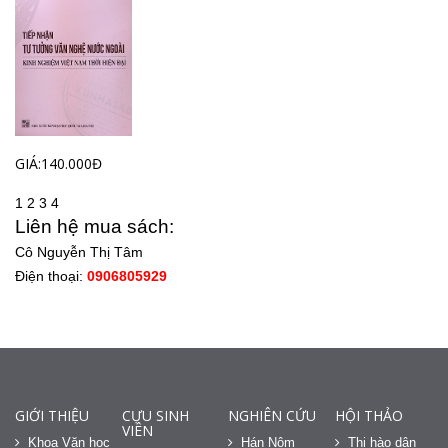
GIÁ:140.000Đ
1
2
3
4
Liên hệ mua sách:
Cô Nguyễn Thị Tâm
Điện thoại:
0906805929
GIỚI THIỆU
CỰU SINH
NGHIÊN CỨU
HỘI THẢO
VIÊN
Khoa Văn học
Hán Nôm
Thi hào dân