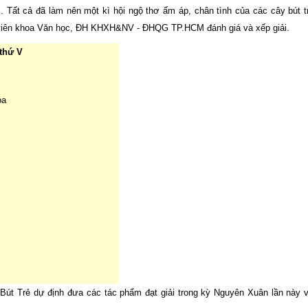
. Tất cả đã làm nên một kì hội ngộ thơ ấm áp, chân tình của các cây bút t
 viên khoa Văn học, ĐH KHXH&NV - ĐHQG TP.HCM đánh giá và xếp giải.
 thứ V
òa
út Trẻ dự định đưa các tác phẩm đạt giải trong kỳ Nguyên Xuân lần này v