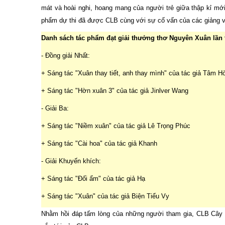
mát và hoài nghi, hoang mang của người trẻ giữa thập kỉ mới
phẩm dự thi đã được CLB cùng với sự cố vấn của các giảng
Danh sách
tác phẩm đạt giải
thưởng thơ
Nguyên Xuân
lần
- Đồng giải Nhất:
+ Sáng tác "Xuân thay tiết, anh thay mình" của tác giả Tâm H
+ Sáng tác "Hờn xuân 3" của tác giả Jinlver Wang
- Giải Ba:
+ Sáng tác "Niềm xuân" của tác giả Lê Trọng Phúc
+ Sáng tác "Cài hoa" của tác giả Khanh
- Giải Khuyến khích:
+ Sáng tác "Đối ẩm" của tác giả Hạ
+ Sáng tác "Xuân" của tác giả Biện Tiểu Vy
Nhằm hồi đáp tấm lòng của những người tham gia, CLB Cây B