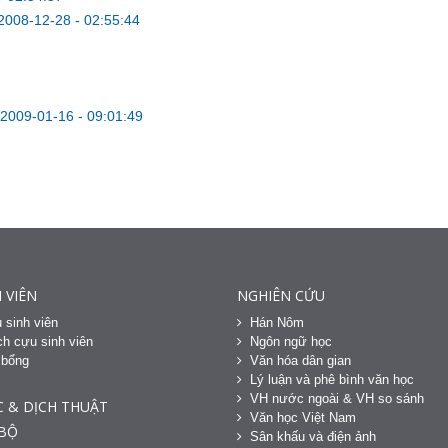
2008-12-28 - 02:55:44
2009-01-16 - 09:01:49
 VIÊN
NGHIÊN CỨU
 sinh viên
Hán Nôm
h cựu sinh viên
Ngôn ngữ học
 bổng
Văn hóa dân gian
h
Lý luận và phê bình văn học
VH nước ngoài & VH so sánh
C & DỊCH THUẬT
Văn học Việt Nam
 BỘ
Sân khấu và điện ảnh