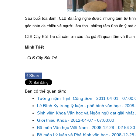
Sau buổi tọa đàm, CLB đã lắng nghe được những tâm tư tình
góc nhìn đa chiều về người làm thơ, những tâm tình ẩn ý mà 
CLB Cây Bút Trẻ rất cảm ơn các tác giả đã quan tâm và tham 
Minh Triết
- CLB Cây Bút Trẻ -
f
Share
Bạn có thể quan tâm:
Tưởng niệm Trịnh Công Sơn
-
2011-04-01 - 07:00:
Lê Đình Kỵ trong lý luận - phê bình văn học
-
2008-
Sinh viên Khoa Văn học và Ngôn ngữ đạt giải nhất .
Giới thiệu Khoa
-
2012-04-07 - 07:00:00
Bộ môn Văn học Việt Nam
-
2008-12-28 - 02:54:30
Bộ môn Lý luận và Phê bình văn học
-
2008-12-28 