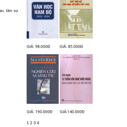
tạo, tâm sự
GIÁ: 98.000Đ
GIÁ: 85.000Đ
GIÁ: 190.000Đ
GIÁ:140.000Đ
1
2
3
4