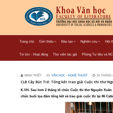
Trang chủ
Giới thiệu
Đào tạo
Nghiên cứu
Hội t
Tin tức - Hoạt động
Thư viện tác giả
Phòng Tư liệu và N
MINH TRIẾT
VĂN HỌC - NGHỆ THUẬT
26 THÁNG 
CLB Cây Bút Trẻ: Tổng kết trao giải Cuộc thi thơ N
K.VH- Sau hơn 2 tháng tổ chức Cuộc thi thơ Nguyên Xuân l
chức buổi tọa đàm tổng kết và trao giải cuộc thi tại 86 Caf