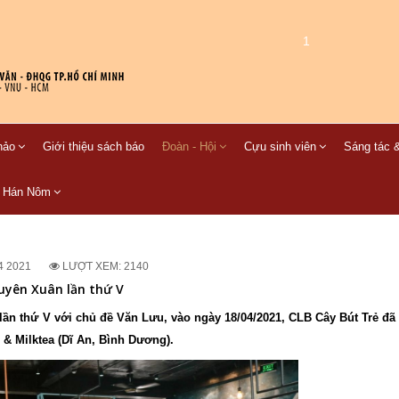
1
hảo
Giới thiệu sách báo
Đoàn - Hội
Cựu sinh viên
Sáng tác &
C Hán Nôm
4 2021
LƯỢT XEM: 2140
guyên Xuân lần thứ V
ần thứ V với chủ đề Văn Lưu, vào ngày 18/04/2021, CLB Cây Bút Trẻ đã 
e & Milktea (Dĩ An, Bình Dương).