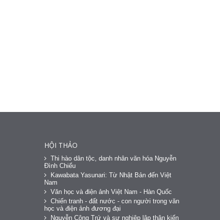
HỘI THẢO
Thi hào dân tộc, danh nhân văn hóa Nguyễn
Đình Chiểu
Kawabata Yasunari: Từ Nhật Bản đến Việt
Nam
Văn học và điện ảnh Việt Nam - Hàn Quốc
Chiến tranh - đất nước - con người trong văn
học và điện ảnh đương đại
Nguyễn Công Trứ và sự nghiệp lập thân kiến