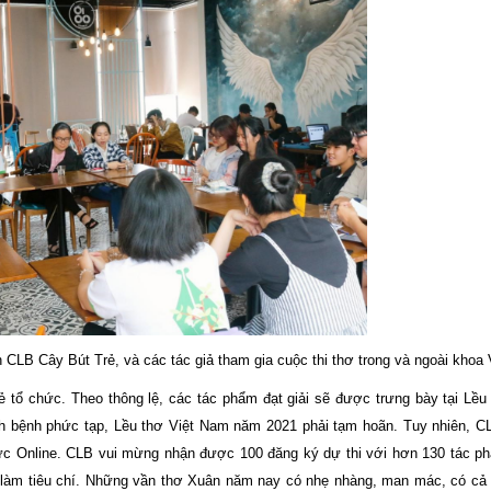
 CLB Cây Bút Trẻ, và các tác giả tham gia cuộc thi thơ trong và ngoài khoa
 tổ chức. Theo thông lệ, các tác phẩm đạt giải sẽ được trưng bày tại Lều
ịch bệnh phức tạp, Lều thơ Việt Nam năm 2021 phải tạm hoãn. Tuy nhiên, 
hức Online. CLB vui mừng nhận được 100 đăng ký dự thi với hơn 130 tác p
n làm tiêu chí. Những vần thơ Xuân năm nay có nhẹ nhàng, man mác, có cả