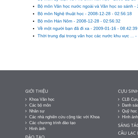
Bộ môn Văn học nước ngoài và Văn học so sánh
-
Bộ môn Nghệ thuật học
-
2008-12-28 - 02:56:18
Bộ môn Hán Nôm
-
2008-12-28 - 02:56:32
Về một người bạn đã đi xa
-
2009-01-16 - 08:42:39
Thời trung đại trong văn học các nước khu vực ...
-
GIỚI THIỆU
CỰU SINH
Khoa Văn học
CLB Cựu
Các bộ môn
Danh sác
Nhân sự
Quỹ học
Các nhà nghiên cứu cộng tác với Khoa
Hình ản
Các chương trình đào tạo
SÁNG TÁ
Hình ảnh
CÂU LẠC
ĐÀO TẠO