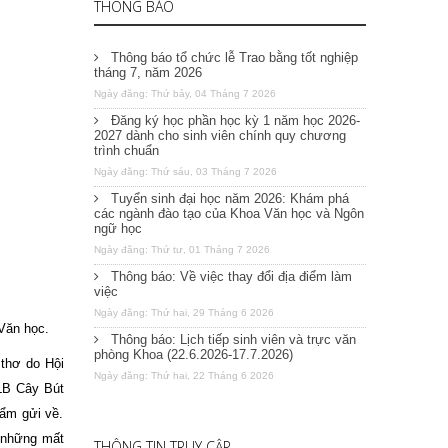
THÔNG BÁO
Thông báo tổ chức lễ Trao bằng tốt nghiệp
tháng 7, năm 2026
Ngày đăng: Thứ bảy, 04 Tháng 7 2026
Đăng ký học phần học kỳ 1 năm học 2026-
2027 dành cho sinh viên chính quy chương
trình chuẩn
Ngày đăng: Thứ sáu, 03 Tháng 7 2026
Tuyển sinh đại học năm 2026: Khám phá
các ngành đào tạo của Khoa Văn học và Ngôn
ngữ học
Ngày đăng: Thứ tư, 01 Tháng 7 2026
Thông báo: Về việc thay đổi địa điểm làm
việc
Ngày đăng: Thứ hai, 29 Tháng 6 2026
 Văn học.
Thông báo: Lịch tiếp sinh viên và trực văn
phòng Khoa (22.6.2026-17.7.2026)
 thơ do Hội
Ngày đăng: Thứ hai, 22 Tháng 6 2026
CLB Cây Bút
hẩm gửi về.
 những mất
THÔNG TIN TRUY CẬP