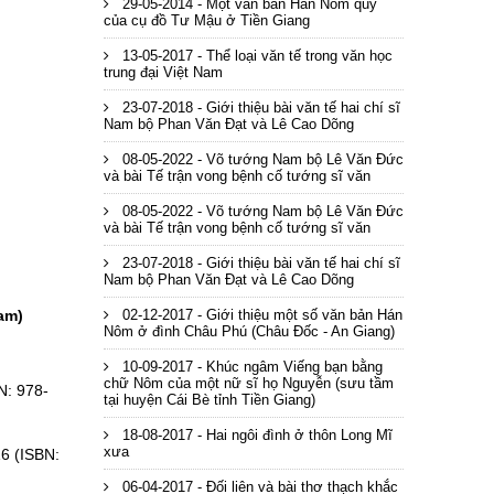
29-05-2014 - Một văn bản Hán Nôm quý
của cụ đồ Tư Mậu ở Tiền Giang
13-05-2017 - Thể loại văn tế trong văn học
trung đại Việt Nam
23-07-2018 - Giới thiệu bài văn tế hai chí sĩ
Nam bộ Phan Văn Đạt và Lê Cao Dõng
08-05-2022 - Võ tướng Nam bộ Lê Văn Đức
và bài Tế trận vong bệnh cố tướng sĩ văn
08-05-2022 - Võ tướng Nam bộ Lê Văn Đức
và bài Tế trận vong bệnh cố tướng sĩ văn
23-07-2018 - Giới thiệu bài văn tế hai chí sĩ
Nam bộ Phan Văn Đạt và Lê Cao Dõng
02-12-2017 - Giới thiệu một số văn bản Hán
am)
Nôm ở đình Châu Phú (Châu Đốc - An Giang)
10-09-2017 - Khúc ngâm Viếng bạn bằng
chữ Nôm của một nữ sĩ họ Nguyễn (sưu tầm
N: 978-
tại huyện Cái Bè tỉnh Tiền Giang)
18-08-2017 - Hai ngôi đình ở thôn Long Mĩ
xưa
16 (ISBN:
06-04-2017 - Đối liên và bài thơ thạch khắc