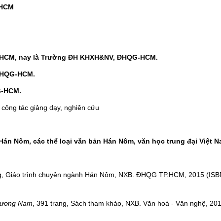
PHCM
CM, nay là Trường ĐH KHXH&NV, ĐHQG-HCM.
ĐHQG-HCM.
-HCM.
a công tác giảng dạy, nghiên cứu
Hán Nôm, các thể loại văn bản Hán Nôm, văn học trung đại Việt N
ng, Giáo trình chuyên ngành Hán Nôm, NXB. ĐHQG TP.HCM, 2015 (ISB
phương Nam
, 391 trang, Sách tham khảo, NXB. Văn hoá - Văn nghệ, 20