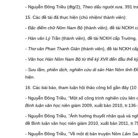
- Nguyễn Đông Triều (đtg/2),
Theo dấu người xưa
, 391 t
15. Các đề tài đã thực hiện (chủ nhiệm/ thành viên):
-
Đặc điểm chữ Nôm Nam Bộ
(thành viên), đề tài NCKH 
-
Hán văn Lý Trần
(thành viên), đề tài NCKH cấp Trường,
-
Thơ văn Phan Thanh Giản
(thành viên), đề tài NCKH c
-
Văn học Hán Nôm Nam Bộ từ thế kỷ XVII đến đầu thế k
-
Sưu tầm, phiên dịch, nghiên cứu di sản Hán Nôm tỉnh 
hiện.
16. Các bài báo, tham luận hội thảo công bố gần đây (10
- Nguyễn Đông Triều, “Một số công trình nghiên cứu liên 
Bình luận văn học
niên giám 2009, xuất bản 2010, tr.136-
- Nguyễn Đông Triều, “Ảnh hưởng thuyết nhân quả và ng
đề Bình luận văn học niên giám 2010, xuất bản 2011, tr.7
- Nguyễn Đông Triều, “Về một dị bản truyện Nôm
Lâm San