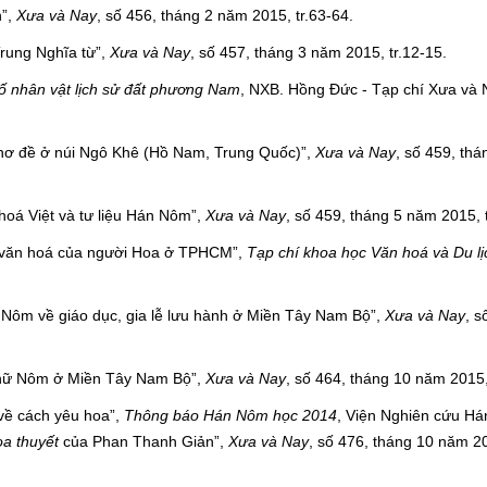
n”,
Xưa và Nay
, số 456, tháng 2 năm 2015, tr.63-64.
Trung Nghĩa từ”,
Xưa và Nay
, số 457, tháng 3 năm 2015, tr.12-15.
ố nhân vật lịch sử đất phương Nam
, NXB. Hồng Đức - Tạp chí Xưa và 
thơ đề ở núi Ngô Khê (Hồ Nam, Trung Quốc)”,
Xưa và Nay
, số 459, th
oá Việt và tư liệu Hán Nôm”,
Xưa và Nay
, số 459, tháng 5 năm 2015, t
sử văn hoá của người Hoa ở TPHCM”,
Tạp chí khoa học Văn hoá và Du lị
n Nôm về giáo dục, gia lễ lưu hành ở Miền Tây Nam Bộ”,
Xưa và Nay
, s
 chữ Nôm ở Miền Tây Nam Bộ”,
Xưa và Nay
, số 464, tháng 10 năm 2015,
về cách yêu hoa”,
Thông báo Hán Nôm học 2014
, Viện Nghiên cứu H
oa thuyết
của Phan Thanh Giản”,
Xưa và Nay
, số 476, tháng 10 năm 20