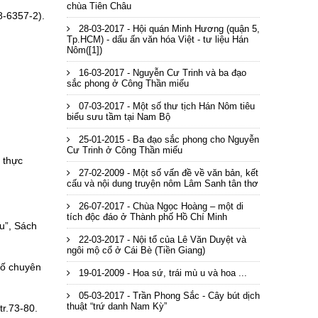
chùa Tiên Châu
8-6357-2).
28-03-2017 - Hội quán Minh Hương (quận 5,
Tp.HCM) - dấu ấn văn hóa Việt - tư liệu Hán
Nôm([1])
16-03-2017 - Nguyễn Cư Trinh và ba đạo
sắc phong ở Công Thần miếu
07-03-2017 - Một số thư tịch Hán Nôm tiêu
biểu sưu tầm tại Nam Bộ
25-01-2015 - Ba đạo sắc phong cho Nguyễn
Cư Trinh ở Công Thần miếu
 thực
27-02-2009 - Một số vấn đề về văn bản, kết
cấu và nội dung truyện nôm Lâm Sanh tân thơ
26-07-2017 - Chùa Ngọc Hoàng – một di
tích độc đáo ở Thành phố Hồ Chí Minh
u”, Sách
22-03-2017 - Nội tổ của Lê Văn Duyệt và
ngôi mộ cổ ở Cái Bè (Tiền Giang)
số chuyên
19-01-2009 - Hoa sứ, trái mù u và hoa ...
05-03-2017 - Trần Phong Sắc - Cây bút dịch
thuật “trứ danh Nam Kỳ”
tr.73-80.