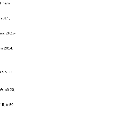
 1 năm
 2014,
 học 2013-
ăm 2014,
r.57-59.
ch
, số 20,
5, tr.50-