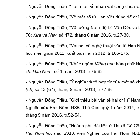
- Nguyễn Đông Triều, “Tản mạn về nhân vật công chúa va
- Nguyễn Đông Triều, “Về một số từ Hán Việt dùng để chỉ
- Nguyễn Đông Triều, “Võ tướng Nam Bộ Lê Văn Đức và 
76;
Xưa và Nay
, số 472, tháng 6 năm 2016, tr.27-30.
- Nguyễn Đông Triều, “Vài nét về nghệ thuật văn tế Hán
học niên giám 2011, xuất bản năm 2012, tr.166-175.
- Nguyễn Đông Triều, “Khúc ngâm
Viếng bạn
bằng chữ Nô
chí Hán Nôm
, số 1, năm 2013, tr.76-83.
- Nguyễn Đông Triều, “Ý nghĩa và tổ hợp từ của một số ch
lịch
, số 13 (67), tháng 9 năm 2013, tr.77-86.
- Nguyễn Đông Triều, “Giới thiệu bài văn tế hai chí sĩ 
Nghiên cứu Hán Nôm, NXB. Thế Giới, quý 1 năm 2014, tr
tháng 9 năm 2016, tr.52-54.
- Nguyễn Đông Triều, “Hoành phi, đối liên ở Thị xã Gò Cô
Hán Nôm học năm 2013
, Viện Nghiên cứu Hán Nôm, NXB.