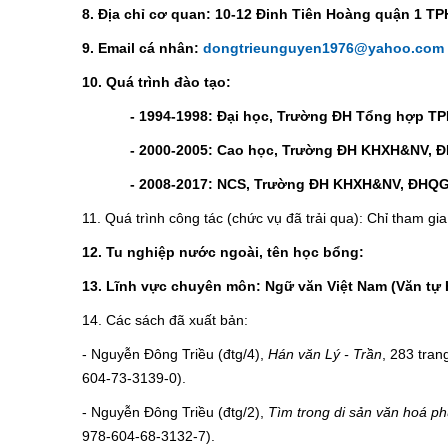
8. Địa chỉ cơ quan: 10-12 Đinh Tiên Hoàng quận 1 T
9. Email cá nhân:
dongtrieunguyen1976@yahoo.com
10. Quá trình đào tạo:
- 1994-1998: Đại học, Trường ĐH Tổng hợp TPH
- 2000-2005: Cao học, Trường ĐH KHXH&NV, 
- 2008-2017: NCS, Trường ĐH KHXH&NV, ĐHQG
11. Quá trình công tác (chức vụ đã trải qua): Chỉ tham gi
12. Tu nghiệp nước ngoài, tên học bổng:
13. Lĩnh vực chuyên môn: Ngữ văn Việt Nam (Văn tự 
14. Các sách đã xuất bản:
- Nguyễn Đông Triều (đtg/4),
Hán văn Lý - Trần
, 283 tra
604-73-3139-0).
- Nguyễn Đông Triều (đtg/2),
Tìm trong di sản văn hoá 
978-604-68-3132-7).