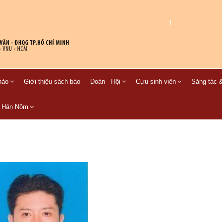
1
hảo
Giới thiệu sách báo
Đoàn - Hội
Cựu sinh viên
Sáng tác &
C Hán Nôm