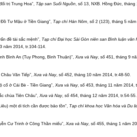
 đối trị Trung Hoa”,
Tập san Suối Nguồn
, số 13, NXB. Hồng Đức, tháng
 Đồ Tư Mậu ở Tiền Giang”,
Tạp chí Hán Nôm
, số 2 (123), tháng 5 năm
vấn đề tài sắc mệnh”,
Tạp chí Đại học Sài Gòn niên san Bình luận văn
3 năm 2014, tr.104-114.
ình Bình An (Tuy Phong, Bình Thuận)”,
Xưa và Nay
, số 451, tháng 9 n
ờ Châu Văn Tiếp”,
Xưa và Nay
, số 452, tháng 10 năm 2014, tr.48-50.
ộ cổ ở Cái Bè - Tiền Giang”,
Xưa và Nay
, số 453, tháng 11 năm 2014, t
khắc chùa Tiên Châu”,
Xưa và Nay
, số 454, tháng 12 năm 2014, tr.54-55.
iêu) một di tích cần được bảo tồn”,
Tạp chí khoa học Văn hóa và Du lị
uyễn Cư Trinh ở Công Thần miếu”,
Xưa và Nay
, số 455, tháng 1 năm 201