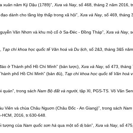
mùa xuân năm Kỷ Dậu (1789)”,
Xưa và Nay
, số 468, tháng 2 năm 2016, t
đạo dành cho tầng lớp thấp trong xã hội”,
Xưa và Nay
, số 469, tháng
h Nguyễn Văn Nhơn và khu mộ cổ ở Sa-Đéc - Đồng Tháp”,
Xưa và Nay
, 
”,
Tạp chí khoa học quốc tế Văn hoá và Du lịch
, số 2&3, tháng 3&5 nă
 đáo ở Thành phố Hồ Chí Minh” (bản lược),
Xưa và Nay
, số 473, tháng
 Thành phố Hồ Chí Minh” (bản đủ),
Tạp chí khoa học quốc tế Văn hoá v
i quán”, trong sách
Nam Bộ đất và người
, tập XI, PGS-TS. Võ Văn Sen
hâu Viên và chùa Châu Nguơn (Châu Đốc - An Giang)”, trong sách
Nam 
-HCM, 2016, tr.630-648.
ối tượng của
Nam quốc sơn hà
qua một số dị bản”,
Xưa và Nay
, số 475