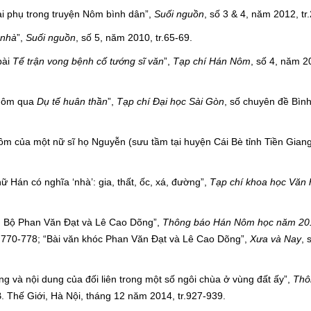
i phụ trong truyện Nôm bình dân”,
Suối nguồn
, số 3 & 4, năm 2012, tr
nhà
”,
Suối nguồn
, số 5, năm 2010, tr.65-69.
bài
Tế trận vong bệnh cố tướng sĩ văn
”,
Tạp chí Hán Nôm
, số 4, năm 20
 Nôm qua
Dụ tế huân thần
”,
Tạp chí Đại học Sài Gòn
, số chuyên đề Bình
m của một nữ sĩ họ Nguyễn (sưu tầm tại huyện Cái Bè tỉnh Tiền Giang
ữ Hán có nghĩa ‘nhà’: gia, thất, ốc, xá, đường”,
Tạp chí khoa học Văn 
Nam Bộ Phan Văn Đạt và Lê Cao Dõng”,
Thông báo Hán Nôm học năm 20
.770-778; “Bài văn khóc Phan Văn Đạt và Lê Cao Dõng”,
Xưa và Nay
, 
ng và nội dung của đối liên trong một số ngôi chùa ở vùng đất ấy”,
Thô
 Thế Giới, Hà Nội, tháng 12 năm 2014, tr.927-939.