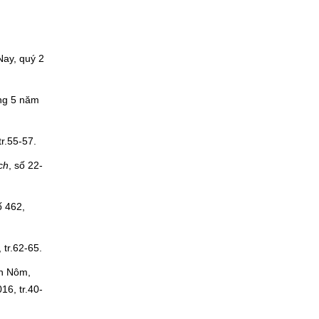
Nay, quý 2
áng 5 năm
r.55-57.
ch
, số 22-
ố 462,
 tr.62-65.
án Nôm,
16, tr.40-