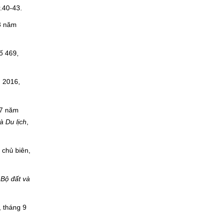
r.40-43.
 3 năm
số 469,
m 2016,
 7 năm
à Du lịch
,
 chủ biên,
Bộ đất và
, tháng 9