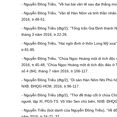
- Nguyễn Đông Triều, “Về hai bài văn tế sau đại thắng 
- Nguyễn Đông Triều, “Văn tế Hán Nôm và tinh thần nhân 
2016, tr.48-51.
- Nguyễn Đông Triều (đtg/2), “Tổng trấn Gia Định thàn
tháng 3 năm 2016, tr.22-26.
- Nguyễn Đông Triều, “Hai ngôi đình ở thôn Long Mỹ xưa
tr.81-85.
- Nguyễn Đông Triều, “Chùa Ngọc Hoàng một di tích độc
2016, tr.45-48; “Chùa Ngọc Hoàng một di tích độc đáo ở
số 4 (84), tháng 7 năm 2016, tr.106-117.
- Nguyễn Đông Triều (đtg/2), “Di sản Hán Nôm Nhị Phủ hộ
NXB. ĐHQG-HCM, 2016, tr.96-117.
- Nguyễn Đông Triều (đtg/2), “Thơ đề tháp cốt ở chùa C
người
, tập XI, PGS-TS. Võ Văn Sen chủ biên, NXB. ĐHQG
- Nguyễn Triều (bút danh của Nguyễn Đông Triều), “Về đ
năm 2016, tr.24-27, 37.