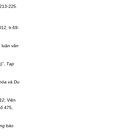
.213-225.
12, tr.69-
 luận văn
)”,
Tạp
hóa và Du
12
, Viện
số 475,
ng báo