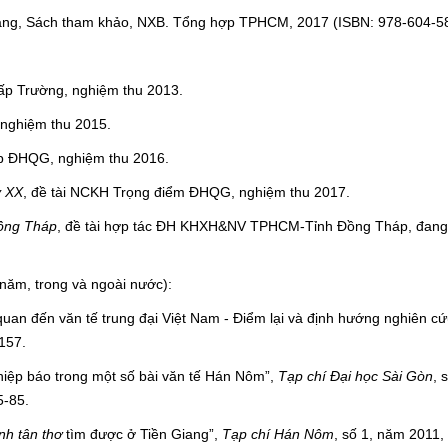
rang, Sách tham khảo, NXB. Tổng hợp TPHCM, 2017 (ISBN: 978-604-5
cấp Trường, nghiệm thu 2013.
 nghiệm thu 2015.
ấp ĐHQG, nghiệm thu 2016.
ỷ XX
, đề tài NCKH Trọng điểm ĐHQG, nghiệm thu 2017.
Đồng Tháp
, đề tài hợp tác ĐH KHXH&NV TPHCM-Tỉnh Đồng Tháp, đang
 năm, trong và ngoài nước):
quan đến văn tế trung đại Việt Nam - Điểm lại và định hướng nghiên cứ
157.
hiệp báo trong một số bài văn tế Hán Nôm”,
Tạp chí Đại học Sài Gòn
, 
5-85.
h tân thơ
tìm được ở Tiền Giang”,
Tạp chí Hán Nôm
, số 1, năm 2011, 