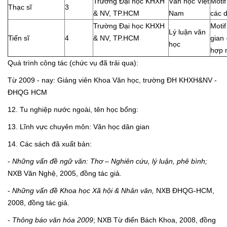
Trường Đại học KHXH
Văn học Việt
Motif
Thạc sĩ
3
& NV, TP.HCM
Nam
các 
Trường Đại học KHXH
Motif
Lý luận văn
Tiến sĩ
4
& NV, TP.HCM
gian 
học
hợp m
Quá trình công tác (chức vụ đã trải qua):
Từ 2009 - nay: Giảng viên Khoa Văn học, trường ĐH KHXH&NV -
ĐHQG HCM
12. Tu nghiệp nước ngoài, tên học bổng:
13. Lĩnh vực chuyên môn: Văn học dân gian
14. Các sách đã xuất bản:
-
Những vấn đề ngữ văn: Thơ – Nghiên cứu, lý luận, phê bình;
NXB Văn Nghệ, 2005, đồng tác giả.
-
Những vấn đề Khoa học Xã hội & Nhân văn,
NXB ĐHQG-HCM,
2008, đồng tác giả.
-
Thông báo văn hóa 2009
; NXB Từ điển Bách Khoa, 2008, đồng