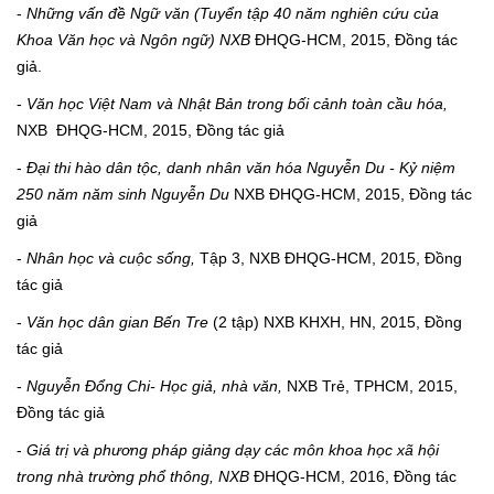
-
Những vấn đề Ngữ văn (Tuyển tập 40 năm nghiên cứu của
Khoa Văn học và Ngôn ngữ)
NXB
ĐHQG-HCM, 2015, Đồng tác
giả.
-
Văn học Việt Nam và Nhật Bản trong bối cảnh toàn cầu hóa,
NXB
ĐHQG-HCM, 2015, Đồng tác giả
-
Đại thi hào dân tộc, danh nhân văn hóa Nguyễn Du - Kỷ niệm
250 năm năm sinh Nguyễn Du
NXB ĐHQG-HCM, 2015, Đồng tác
giả
-
Nhân học và cuộc sống,
Tập 3, NXB ĐHQG-HCM, 2015, Đồng
tác giả
-
Văn học dân gian Bến Tre
(2 tập) NXB KHXH, HN, 2015, Đồng
tác giả
-
Nguyễn Đổng Chi- Học giả, nhà văn,
NXB Trẻ, TPHCM, 2015,
Đồng tác giả
-
Giá trị và phương pháp giảng dạy các môn khoa học xã hội
trong nhà trường phổ thông, NXB
ĐHQG-HCM, 2016, Đồng tác