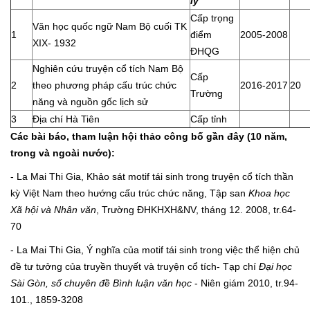
lý
Cấp trọng
Văn học quốc ngữ Nam Bộ cuối TK
1
điểm
2005-2008
XIX- 1932
ĐHQG
Nghiên cứu truyện cổ tích Nam Bộ
Cấp
2
theo phương pháp cấu trúc chức
2016-2017
20
Trường
năng và nguồn gốc lịch sử
3
Địa chí Hà Tiên
Cấp tỉnh
Các bài báo, tham luận hội thảo công bố gần đây (10 năm,
trong và ngoài nước):
- La Mai Thi Gia, Khảo sát motif tái sinh trong truyện cổ tích thần
kỳ Việt Nam theo hướng cấu trúc chức năng, Tập san
Khoa học
Xã hội và Nhân văn
, Trường ĐHKHXH&NV, tháng 12. 2008, tr.64-
70
- La Mai Thi Gia, Ý nghĩa của motif tái sinh trong việc thể hiện chủ
đề tư tưởng của truyền thuyết và truyện cổ tích- Tạp chí
Đại học
Sài Gòn, số chuyên đề Bình luận văn học
- Niên giám 2010, tr.94-
101., 1859-3208