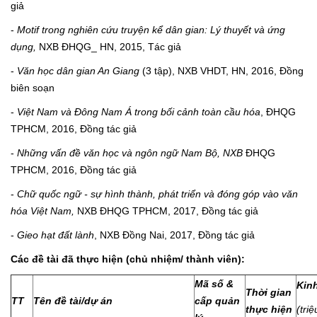
giả
-
Motif trong nghiên cứu truyện kể dân gian: Lý thuyết và ứng
dụng,
NXB ĐHQG_ HN, 2015, Tác giả
-
Văn học dân gian An Giang
(3 tập), NXB VHDT, HN, 2016, Đồng
biên soạn
-
Việt Nam và Đông Nam Á trong bối cảnh toàn cầu hóa
, ĐHQG
TPHCM, 2016, Đồng tác giả
-
Những vấn đề văn học và ngôn ngữ Nam Bộ, NXB
ĐHQG
TPHCM, 2016, Đồng tác giả
-
Chữ quốc ngữ - sự hình thành, phát triển và đóng góp vào văn
hóa Việt Nam,
NXB ĐHQG TPHCM, 2017, Đồng tác giả
-
Gieo hạt đất lành
, NXB Đồng Nai, 2017, Đồng tác giả
Các đề tài đã thực hiện (chủ nhiệm/ thành viên):
Mã số &
Kinh
Thời gian
TT
Tên đề tài/dự án
cấp quản
thực hiện
(tri