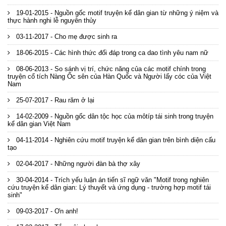
19-01-2015 - Nguồn gốc motif truyện kể dân gian từ những ý niệm và
thực hành nghi lễ nguyên thủy
03-11-2017 - Cho mẹ được sinh ra
18-06-2015 - Các hình thức đối đáp trong ca dao tình yêu nam nữ
08-06-2013 - So sánh vị trí, chức năng của các motif chính trong
truyện cổ tích Nàng Ốc sên của Hàn Quốc và Người lấy cóc của Việt
Nam
25-07-2017 - Rau răm ở lại
14-02-2009 - Nguồn gốc dân tộc học của môtíp tái sinh trong truyện
kể dân gian Việt Nam
04-11-2014 - Nghiên cứu motif truyện kể dân gian trên bình diện cấu
tạo
02-04-2017 - Những người đàn bà thợ xây
30-04-2014 - Trích yếu luận án tiến sĩ ngữ văn "Motif trong nghiên
cứu truyện kể dân gian: Lý thuyết và ứng dụng - trường hợp motif tái
sinh"
09-03-2017 - Ơn anh!