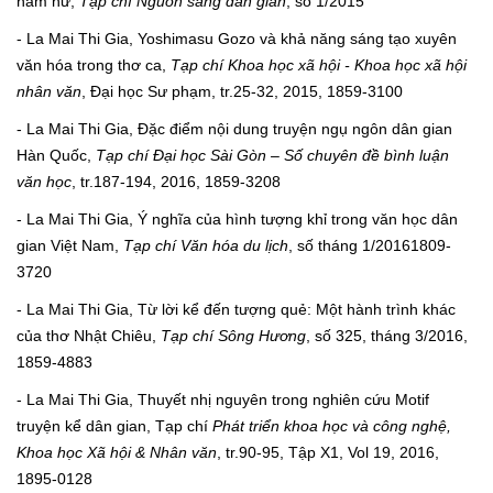
nam nữ,
Tạp chí Nguồn sáng dân gian
, số 1/2015
- La Mai Thi Gia, Yoshimasu Gozo và khả năng sáng tạo xuyên
văn hóa trong thơ ca,
Tạp chí Khoa học xã hội - Khoa học xã hội
nhân văn
, Đại học Sư phạm, tr.25-32, 2015, 1859-3100
- La Mai Thi Gia, Đặc điểm nội dung truyện ngụ ngôn dân gian
Hàn Quốc,
Tạp chí Đại học Sài Gòn – Số chuyên đề bình luận
văn học
, tr.187-194, 2016, 1859-3208
- La Mai Thi Gia, Ý nghĩa của hình tượng khỉ trong văn học dân
gian Việt Nam,
Tạp chí Văn hóa du lịch
, số tháng 1/20161809-
3720
- La Mai Thi Gia, Từ lời kể đến tượng quẻ: Một hành trình khác
của thơ Nhật Chiêu,
Tạp chí Sông Hương
, số 325, tháng 3/2016,
1859-4883
- La Mai Thi Gia, Thuyết nhị nguyên trong nghiên cứu Motif
truyện kể dân gian, Tạp chí
Phát triển khoa học và công nghệ,
Khoa học Xã hội & Nhân văn
, tr.90-95, Tập X1, Vol 19, 2016,
1895-0128