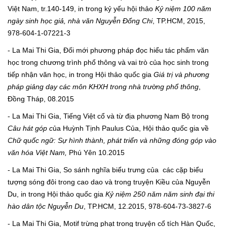
Việt Nam, tr.140-149, in trong kỷ yếu hội thảo
Kỷ niệm 100 năm
ngày sinh học giả, nhà văn Nguyễn Đổng Chi
, TP.HCM, 2015,
978-604-1-07221-3
- La Mai Thi Gia, Đối mới phương pháp đọc hiểu tác phẩm văn
học trong chương trình phổ thông và vai trò của học sinh trong
tiếp nhận văn học, in trong Hội thảo quốc gia
Giá trị và phương
pháp giảng dạy các môn KHXH trong nhà trường phổ thông
,
Đồng Tháp, 08.2015
- La Mai Thi Gia, Tiếng Việt cổ và từ địa phương Nam Bộ trong
Câu hát góp c
ủa Huỳnh Tịnh Paulus Của, Hội thảo quốc gia về
Chữ quốc ngữ: Sự hình thành, phát triển và những đóng góp vào
văn hóa Việt Nam,
Phú Yên
10.2015
- La Mai Thi Gia, So sánh nghĩa biểu trưng của các cặp biểu
tượng sóng đôi trong cao dao và trong truyện Kiều của Nguyễn
Du, in trong Hội thảo quốc gia
Kỷ niệm 250 năm năm sinh đại thi
hào dân tộc Nguyễn Du
, TP.HCM, 12.2015, 978-604-73-3827-6
- La Mai Thi Gia, Motif trừng phạt trong truyện cổ tích Hàn Quốc,