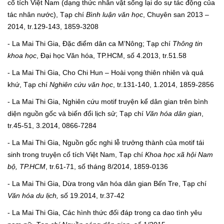
cổ tích Việt Nam (dạng thức nhân vật sống lại do sự tác động của
tác nhân nước), Tạp chí
Bình luận văn học
, Chuyên san 2013 –
2014, tr.129-143, 1859-3208
- La Mai Thi Gia, Đặc điểm dân ca M’Nông; Tạp chí
Thông tin
khoa học
, Đại học Văn hóa, TP.HCM, số 4.2013, tr.51.58
- La Mai Thi Gia, Cho Chi Hun – Hoài vọng thiên nhiên và quá
khứ, Tạp chí
Nghiên cứu văn học
, tr.131-140, 1.2014, 1859-2856
- La Mai Thi Gia, Nghiên cứu motif truyện kể dân gian trên bình
diện nguồn gốc và biến đổi lịch sử; Tạp chí
Văn hóa dân gian
,
tr.45-51, 3.2014, 0866-7284
- La Mai Thi Gia, Nguồn gốc nghi lễ trưởng thành của motif tái
sinh trong truyện cổ tích Việt Nam, Tạp chí
Khoa học xã hội Nam
bộ, TP.HCM
, tr.61-71, số tháng 8/2014, 1859-0136
- La Mai Thi Gia, Dừa trong văn hóa dân gian Bến Tre, Tạp chí
Văn hóa du lịch,
số 19.2014, tr.37-42
- La Mai Thi Gia, Các hình thức đối đáp trong ca dao tình yêu