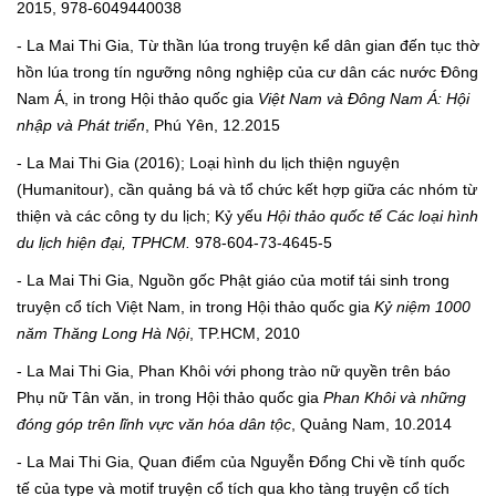
2015, 978-6049440038
- La Mai Thi Gia, Từ thần lúa trong truyện kể dân gian đến tục thờ
hồn lúa trong tín ngưỡng nông nghiệp của cư dân các nước Đông
Nam Á, in trong Hội thảo quốc gia
Việt Nam và Đông Nam Á: Hội
nhập và Phát triển
, Phú Yên, 12.2015
- La Mai Thi Gia (2016); Loại hình du lịch thiện nguyện
(Humanitour), cần quảng bá và tổ chức kết hợp giữa các nhóm từ
thiện và các công ty du lịch; Kỷ yếu
Hội thảo quốc tế Các loại hình
du lịch hiện đại, TPHCM.
978-604-73-4645-5
- La Mai Thi Gia, Nguồn gốc Phật giáo của motif tái sinh trong
truyện cổ tích Việt Nam, in trong Hội thảo quốc gia
Kỷ niệm 1000
năm Thăng Long Hà Nội
, TP.HCM, 2010
- La Mai Thi Gia, Phan Khôi với phong trào nữ quyền trên báo
Phụ nữ Tân văn, in trong Hội thảo quốc gia
Phan Khôi và những
đóng góp trên lĩnh vực văn hóa dân tộc
, Quảng Nam, 10.2014
- La Mai Thi Gia, Quan điểm của Nguyễn Đổng Chi về tính quốc
tế của type và motif truyện cổ tích qua kho tàng truyện cổ tích