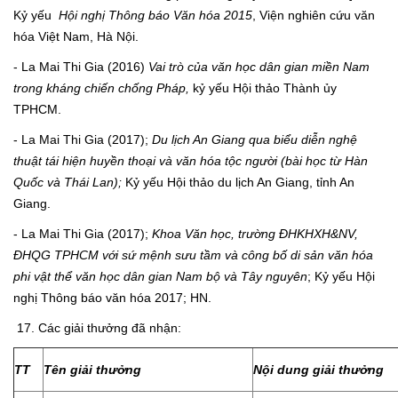
Kỷ yếu
Hội nghị
Thông báo Văn hóa 2015
, Viện nghiên cứu văn
hóa Việt Nam, Hà Nội.
- La Mai Thi Gia (2016)
Vai trò của văn học dân gian miền Nam
trong kháng chiến chống Pháp,
kỷ yếu Hội thảo Thành ủy
TPHCM.
- La Mai Thi Gia (2017);
Du lịch An Giang qua biểu diễn nghệ
thuật tái hiện huyền thoại và văn hóa tộc người (bài học từ Hàn
Quốc và Thái Lan);
Kỷ yếu Hội thảo du lịch An Giang, tỉnh An
Giang.
- La Mai Thi Gia (2017);
Khoa Văn học, trường ĐHKHXH&NV,
ĐHQG TPHCM với sứ mệnh sưu tầm và công bố di sản văn hóa
phi vật thể văn học dân gian Nam bộ và Tây nguyên
; Kỷ yếu Hội
nghị Thông báo văn hóa 2017; HN.
17. Các giải thưởng đã nhận:
TT
Tên giải thưởng
Nội dung giải thưởng