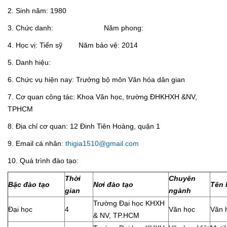
2. Sinh năm: 1980
3. Chức danh: Năm phong:
4. Học vị: Tiến sỹ Năm bảo vệ: 2014
5. Danh hiệu:
6. Chức vụ hiện nay: Trưởng bộ môn Văn hóa dân gian
7. Cơ quan công tác: Khoa Văn học, trường ĐHKHXH &NV,
TPHCM
8. Địa chỉ cơ quan: 12 Đinh Tiên Hoàng, quận 1
9. Email cá nhân:
thigia1510@gmail.com
10. Quá trình đào tạo:
Thời
Chuyên
Bậc đào tạo
Nơi đào tạo
Tên 
gian
ngành
Trường Đại học KHXH
Đại học
4
Văn học
Văn 
& NV, TP.HCM