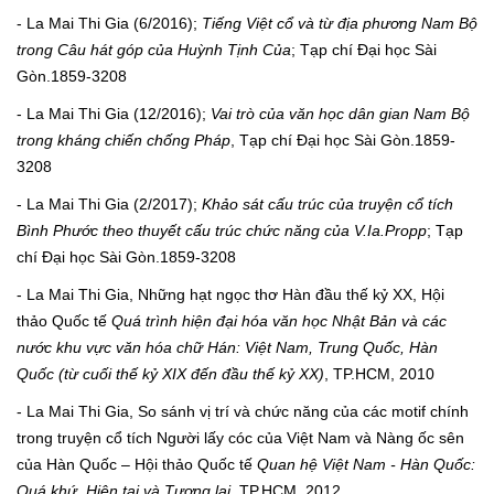
- La Mai Thi Gia (6/2016);
Tiếng Việt cổ và từ địa phương Nam Bộ
trong Câu hát góp của Huỳnh Tịnh Của
; Tạp chí Đại học Sài
Gòn.1859-3208
- La Mai Thi Gia (12/2016);
Vai trò của văn học dân gian Nam Bộ
trong kháng chiến chống Pháp
, Tạp chí Đại học Sài Gòn.1859-
3208
- La Mai Thi Gia (2/2017);
Khảo sát cấu trúc của truyện cổ tích
Bình Phước theo thuyết cấu trúc chức năng của V.Ia.Propp
; Tạp
chí Đại học Sài Gòn.1859-3208
- La Mai Thi Gia, Những hạt ngọc thơ Hàn đầu thế kỷ XX, Hội
thảo Quốc tế
Quá trình hiện đại hóa văn học Nhật Bản và các
nước khu vực văn hóa chữ Hán: Việt Nam, Trung Quốc, Hàn
Quốc (từ cuối thế kỷ XIX đến đầu thế kỷ XX)
, TP.HCM, 2010
- La Mai Thi Gia, So sánh vị trí và chức năng của các motif chính
trong truyện cổ tích Người lấy cóc của Việt Nam và Nàng ốc sên
của Hàn Quốc – Hội thảo Quốc tế
Quan hệ Việt Nam - Hàn Quốc:
Quá khứ, Hiện tại và Tương lai
, TP.HCM, 2012.