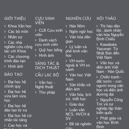
GIỚI THIỆU
CỰU SINH
NGHIÊN CỨU
HỘI THẢO
VIÊN
Khoa Văn học
Hán Nôm
Thi hào dân
CLB Cựu sinh
tộc, danh nhân
Các bộ môn
Ngôn ngữ học
viên
văn hóa Nguyễn
Nhân sự
Văn hóa dân
Đình Chiểu
Danh sách
gian
Các nhà
cựu sinh viên
Kawabata
nghiên cứu cộng
Lý luận và
Yasunari: Từ
Quỹ học bổng
tác với Khoa
phê bình văn
Nhật Bản đến
Hình ảnh
học
Các chương
Việt Nam
trình đào tạo
VH nước
SÁNG TÁC &
Văn học và
ngoài & VH so
Hình ảnh
DỊCH THUẬT
điện ảnh Việt
sánh
Nam - Hàn Quốc
ĐÀO TẠO
CÂU LẠC BỘ
Văn học Việt
Chiến tranh -
Nam
đất nước - con
Đại học hệ
Văn học -
Sân khấu và
người trong văn
chính quy
Nghệ thuật
điện ảnh
học và điện ảnh
Đại học hệ
Thư pháp
đương đại
Văn hóa, lịch
vừa làm vừa
sử, triết học
Nguyễn Công
học
Trứ và sự
Giáo dục
Đại học hệ
nghiệp lập thân
Luận văn
đào tạo từ xa
kiến quốc
NCS, HVCH &
Đại học hệ cử
Phật giáo và
SV
nhân tài năng
văn học Bình
Đề tài nghiên
Cao học và
Định
cứu