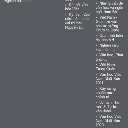
Nghiên cứu sinh
Những vấn đề
Kết nối văn
văn học và ngôn
hóa Việt
ngữ Nam Bộ
Kỷ niệm 255
Việt Nam -
năm năm sinh
Giao lưu văn
đại thi hào
hóa tư tưởng
Nguyễn Du
Phương Đông
Quá trình hiện
đại hóa VH ...
Nghiên cứu
Hán nôm ...
Văn học, Phật
giáo ...
Việt Nam -
Trung Quốc ...
Văn học Việt
Nam-Nhật Bản
2011
Xây dựng
chuẩn mực
chính tả
80 năm Thơ
mới & Tự lực
văn đoàn
Văn học Việt
Nam-Nhật Bản
2013