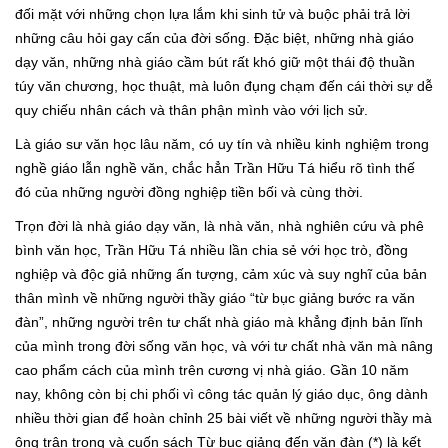
đối mặt với những chọn lựa lắm khi sinh tử và buộc phải trả lời
những câu hỏi gay cấn của đời sống. Đặc biệt, những nhà giáo
dạy văn, những nhà giáo cầm bút rất khó giữ một thái độ thuần
túy văn chương, học thuật, mà luôn đụng chạm đến cái thời sự dễ
quy chiếu nhân cách và thân phận mình vào với lịch sử.
Là giáo sư văn học lâu năm, có uy tín và nhiều kinh nghiệm trong
nghề giáo lẫn nghề văn, chắc hẳn Trần Hữu Tá hiểu rõ tình thế
đó của những người đồng nghiệp tiền bối và cùng thời.
Trọn đời là nhà giáo dạy văn, là nhà văn, nhà nghiên cứu và phê
bình văn học, Trần Hữu Tá nhiều lần chia sẻ với học trò, đồng
nghiệp và độc giả những ấn tượng, cảm xúc và suy nghĩ của bản
thân mình về những người thầy giáo “từ bục giảng bước ra văn
đàn”, những người trên tư chất nhà giáo mà khẳng định bản lĩnh
của mình trong đời sống văn học, và với tư chất nhà văn mà nâng
cao phẩm cách của mình trên cương vị nhà giáo. Gần 10 năm
nay, không còn bị chi phối vì công tác quản lý giáo dục, ông dành
nhiều thời gian để hoàn chỉnh 25 bài viết về những người thầy mà
ông trân trọng và cuốn sách Từ bục giảng đến văn đàn (*) là kết