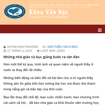
HUỲNH NHƯ PHƯƠNG
GIỚI THIỆU SÁCH BÁO
17 THÁNG 11 2015
LƯỢT XEM: 12043
Những nhà giáo từ bục giảng bước ra văn đàn
Hơn một thế kỷ qua, hình ảnh và quan niệm về người thầy ở
nước ta thay đổi rất nhiều.
Những biến động và biến đổi xã hội làm cho vị trí người thầy
không yên ổn giữa bốn bức tường lớp học mà được thử thách
trong nắng gió và bão táp của thời cuộc.
Bao lần thay đổi chế độ, bao cuộc chiến tranh, bao chương trình
cải cách xã hội... đã kéo nhà giáo ra khỏi khuôn viên trường học,