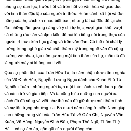
phụng sự dân tộc, trước hết và trên hết về văn hóa và giáo dục,
với tinh thần độc lập của người trí thức. Hoàn cảnh xã hội và đời
riêng của họ cách xa nhau biết bao, nhưng tất cả đều để lại cho
đời những tấm gương sáng về ý chí tự học, vượt gian khổ, vượt
cả những rào cản và định kiến để nói lên tiếng nói trung thực của
người trí thức trên bục giảng và trên văn đàn. Có thể nói chất lý
tưởng trong nghề giáo và chất thẩm mỹ trong nghề văn đã cộng
hưởng với nhau, tạo nên gương mặt tinh thần của họ, mặc dù đã
là người mấy ai không có tì vết.
Qua sự phân tích của Trần Hữu Tá, ta cảm nhận được tình nghĩa
của Vũ Đình Hòe, Nguyễn Lương Ngọc dành cho Đoàn Phú Tứ,
Nghiêm Toản - những người bạn một thời cách xa về danh phận
và cách trở về giao tiếp. Và ta cũng hiểu những con người xa
cách đó đã sống và viết như thế nào để giữ được mối thâm tình
và sự tôn trọng nhường kia. Ba mươi năm sống ở miền Nam giúp
cho những trang viết của Trần Hữu Tá về Giản Chi, Nguyễn Văn
Xuân, Võ Hồng, Nguyễn Đình Đầu, Phạm Thế Ngũ, Thẩm Thệ
Hà… có sự ấm áp, gần gũi của người đồng cảm.