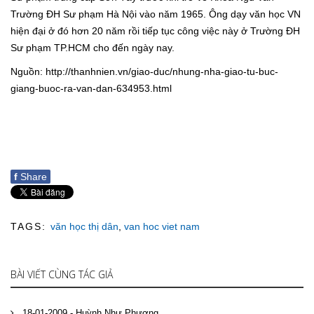
Trường ĐH Sư phạm Hà Nội vào năm 1965. Ông dạy văn học VN
hiện đại ở đó hơn 20 năm rồi tiếp tục công việc này ở Trường ĐH
Sư phạm TP.HCM cho đến ngày nay.
Nguồn: http://thanhnien.vn/giao-duc/nhung-nha-giao-tu-buc-
giang-buoc-ra-van-dan-634953.html
f
Share
TAGS:
văn học thị dân
,
van hoc viet nam
BÀI VIẾT CÙNG TÁC GIẢ
18-01-2009 - Huỳnh Như Phương