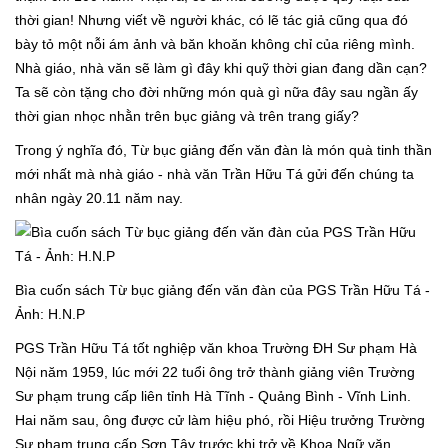
thời gian! Nhưng viết về người khác, có lẽ tác giả cũng qua đó
bày tỏ một nỗi ám ảnh và băn khoăn không chỉ của riêng mình.
Nhà giáo, nhà văn sẽ làm gì đây khi quỹ thời gian đang dần cạn?
Ta sẽ còn tặng cho đời những món quà gì nữa đây sau ngần ấy
thời gian nhọc nhằn trên bục giảng và trên trang giấy?
Trong ý nghĩa đó, Từ bục giảng đến văn đàn là món quà tinh thần
mới nhất mà nhà giáo - nhà văn Trần Hữu Tá gửi đến chúng ta
nhân ngày 20.11 năm nay.
Bìa cuốn sách Từ bục giảng đến văn đàn của PGS Trần Hữu Tá -
Ảnh: H.N.P
PGS Trần Hữu Tá tốt nghiệp văn khoa Trường ĐH Sư phạm Hà
Nội năm 1959, lúc mới 22 tuổi ông trở thành giảng viên Trường
Sư phạm trung cấp liên tỉnh Hà Tĩnh - Quảng Bình - Vĩnh Linh.
Hai năm sau, ông được cử làm hiệu phó, rồi Hiệu trưởng Trường
Sư phạm trung cấp Sơn Tây trước khi trở về Khoa Ngữ văn