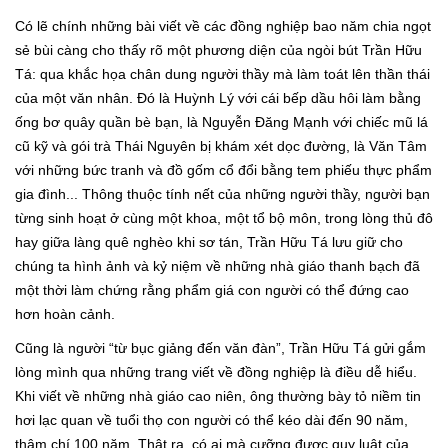
Có lẽ chính những bài viết về các đồng nghiệp bao năm chia ngọt
sẻ bùi càng cho thấy rõ một phương diện của ngòi bút Trần Hữu
Tá: qua khắc họa chân dung người thầy mà làm toát lên thần thái
của một văn nhân. Đó là Huỳnh Lý với cái bếp dầu hôi làm bằng
ống bơ quây quần bè bạn, là Nguyễn Đăng Mạnh với chiếc mũ lá
cũ kỹ và gói trà Thái Nguyên bị khám xét dọc đường, là Văn Tâm
với những bức tranh và đồ gốm cổ đổi bằng tem phiếu thực phẩm
gia đình... Thông thuộc tính nết của những người thầy, người bạn
từng sinh hoạt ở cùng một khoa, một tổ bộ môn, trong lòng thủ đô
hay giữa làng quê nghèo khi sơ tán, Trần Hữu Tá lưu giữ cho
chúng ta hình ảnh và kỷ niệm về những nhà giáo thanh bạch đã
một thời làm chứng rằng phẩm giá con người có thể đứng cao
hơn hoàn cảnh.
Cũng là người “từ bục giảng đến văn đàn”, Trần Hữu Tá gửi gắm
lòng mình qua những trang viết về đồng nghiệp là điều dễ hiểu.
Khi viết về những nhà giáo cao niên, ông thường bày tỏ niềm tin
hơi lạc quan về tuổi thọ con người có thể kéo dài đến 90 năm,
thậm chí 100 năm. Thật ra, có ai mà cưỡng được quy luật của