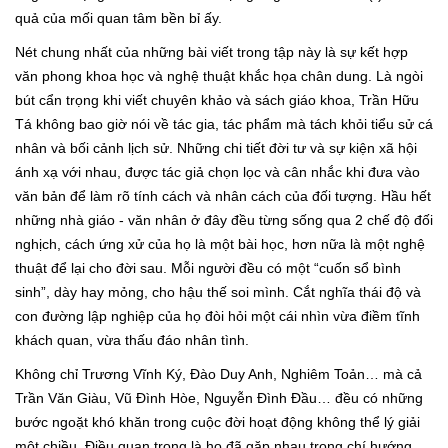
quả của mối quan tâm bền bỉ ấy.
Nét chung nhất của những bài viết trong tập này là sự kết hợp
văn phong khoa học và nghệ thuật khắc họa chân dung. Là ngòi
bút cẩn trọng khi viết chuyên khảo và sách giáo khoa, Trần Hữu
Tá không bao giờ nói về tác gia, tác phẩm mà tách khỏi tiểu sử cá
nhân và bối cảnh lịch sử. Những chi tiết đời tư và sự kiện xã hội
ánh xạ với nhau, được tác giả chọn lọc và cân nhắc khi đưa vào
văn bản để làm rõ tính cách và nhân cách của đối tượng. Hầu hết
những nhà giáo - văn nhân ở đây đều từng sống qua 2 chế độ đối
nghịch, cách ứng xử của họ là một bài học, hơn nữa là một nghệ
thuật để lại cho đời sau. Mỗi người đều có một “cuốn sổ bình
sinh”, dày hay mỏng, cho hậu thế soi mình. Cắt nghĩa thái độ và
con đường lập nghiệp của họ đòi hỏi một cái nhìn vừa điềm tĩnh
khách quan, vừa thấu đáo nhân tình.
Không chỉ Trương Vĩnh Ký, Đào Duy Anh, Nghiêm Toản… mà cả
Trần Văn Giàu, Vũ Đình Hòe, Nguyễn Đình Đầu… đều có những
bước ngoặt khó khăn trong cuộc đời hoạt động không thể lý giải
một chiều. Điều quan trọng là họ đã gặp nhau trong chí hướng