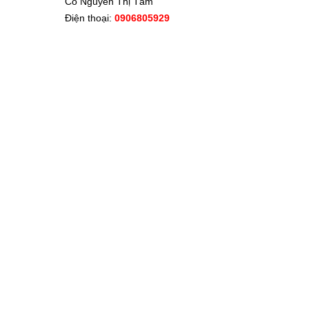
Cô Nguyễn Thị Tâm
Điện thoại:
0906805929