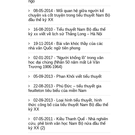
ngộ
08-05-2014 - Mối quan hệ giữa người kể
chuyện và cốt truyện trong tiểu thuyết Nam Bộ
đầu thế kỷ XX
16-08-2010 - Tiểu thuyết Nam Bộ đầu thế
kỷ xx viết về lịch sử Thăng Long – Hà Nội
19-11-2014 - Bài văn khóc thầy của các
nhà văn Quốc ngữ tiên phong
02-01-2017 - “Người khổng lồ” trong văn
học đại chúng (Nhân 50 năm mất Lê Văn
Trương 1906-1964)
05-09-2013 - Phan Khôi viết tiểu thuyết
22-08-2013 - Phú Đức – tiểu thuyết gia
feuilleton tiêu biểu của miền Nam
02-09-2013 - Loại hình tiểu thuyết, hình
thức công bố của tiểu thuyết Nam Bộ đầu thế
kỷ XX
07-05-2011 - Kiều Thanh Quế - Nhà nghiên
cứu, phê bình văn học Nam Bộ nửa đầu thế
kỷ XX (2)