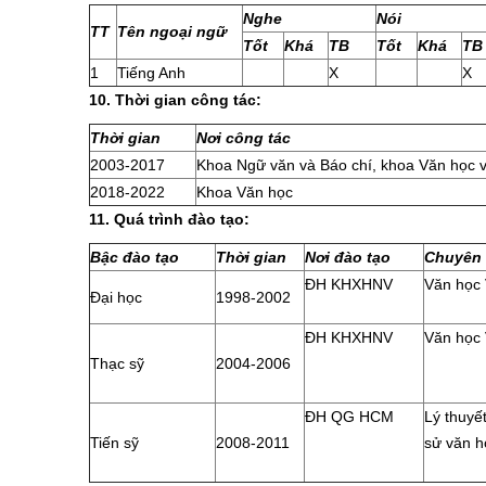
Nghe
Nói
TT
Tên ngoại ngữ
Tốt
Khá
TB
Tốt
Khá
TB
1
Tiếng Anh
X
X
10. Thời gian công tác:
Thời gian
Nơi công tác
2003-2017
Khoa Ngữ văn và Báo chí, khoa Văn học 
2018-2022
Khoa Văn học
11. Quá trình đào tạo:
Bậc đào tạo
Thời gian
Nơi đào tạo
Chuyên
ĐH KHXHNV
Văn học
Đại học
1998-2002
ĐH KHXHNV
Văn học
Thạc sỹ
2004-2006
ĐH QG HCM
Lý thuyết
Tiến sỹ
2008-2011
sử văn h