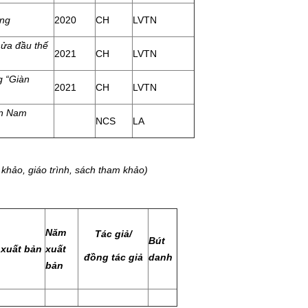
ộng
2020
CH
LVTN
ửa đầu thế
2021
CH
LVTN
g “Giàn
2021
CH
LVTN
ền Nam
NCS
LA
khảo, giáo trình, sách tham khảo)
Năm
Tác giả/
Bút
 xuất bản
xuất
đồng tác giả
danh
bản