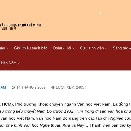
1
hảo
Giới thiệu sách báo
Đoàn - Hội
Cựu sinh viên
Sáng tác &
C Hán Nôm
NAM
14 THÁNG 9 2009
LƯỢT XEM: 24057
HCM), Phó trưởng Khoa; chuyên ngành Văn học Việt Nam. Là đồng tá
 sự trong tiểu thuyết Nam Bộ trước 1932, Tìm trong di sản văn hoá p
về văn học Việt Nam, văn học Nam Bộ đăng trên các tạp chí
Nghiên cứ
uận phê bình Văn học Nghệ thuật
,
Xưa và Nay
… Thành viên ban thư ký