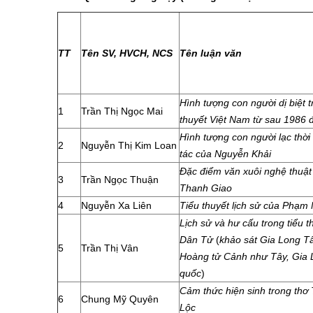
TT
Tên SV, HVCH, NCS
Tên luận văn
Hình tượng con người dị biệt t
1
Trần Thị Ngọc Mai
thuyết Việt Nam từ sau 1986 
Hình tượng con người lạc thời
2
Nguyễn Thị Kim Loan
tác của Nguyễn Khải
Đặc điểm văn xuôi nghệ thuật
3
Trần Ngọc Thuận
Thanh Giao
4
Nguyễn Xa Liên
Tiểu thuyết lịch sử của Phạm
Lịch sử và hư cấu trong tiểu 
Dân Tử
(
khảo sát Gia Long T
5
Trần Thị Vân
Hoàng tử Cảnh như Tây, Gia 
quốc
)
Cảm thức hiện sinh trong thơ
6
Chung Mỹ Quyên
Lộc