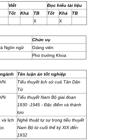
Viết
Đọc hiểu tài liệu
Tốt
Khá
TB
Tốt
Khá
TB
X
X
Chức vụ
và Ngôn ngữ
Giảng viên
Phó trưởng Khoa
 ngành
Tên luận án tốt nghiệp
 VN
Tiểu thuyết lịch sử cuả Tân Dân
Tử
 VN
Tiểu thuyết Nam Bộ giai đoạn
1930 -1945 - Đặc điểm và thành
tựu
 và lịch
Ngh
ệ thuật tự sự
trong ti
ểu thuyết
ọc
Nam Bộ từ cuối thế kỷ XIX đến
1932