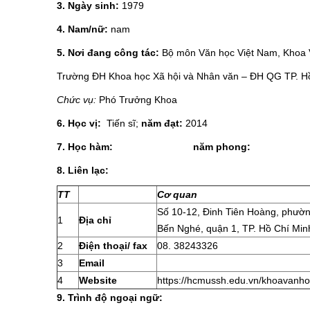
3. Ngày sinh:
1979
4. Nam/nữ:
nam
5. Nơi đang công tác:
Bộ môn Văn học Việt Nam, Khoa 
Trường ĐH Khoa học Xã hội và Nhân văn – ĐH QG TP. H
Chức vụ:
Phó Trưởng Khoa
6. Học vị:
Tiến sĩ;
năm đạt:
2014
7. Học hàm: năm phong:
8. Liên lạc:
TT
Cơ quan
Số 10-12, Đinh Tiên Hoàng, phườ
1
Địa chỉ
Bến Nghé, quận 1, TP. Hồ Chí Min
2
Điện thoại/ fax
08. 38243326
3
Email
4
Website
https://hcmussh.edu.vn/khoavanh
9. Trình độ ngoại ngữ: