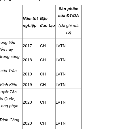
Sản phẩm
của
ĐT
/
DA
Năm tốt
Bậc
nghiệp
đào tạo
(chỉ ghi mã
số
)
rong tiểu
2017
CH
LVTN
đến nay
 trong sáng
2018
CH
LVTN
 của Trần
2019
CH
LVTN
 Minh Kiên
2019
CH
LVTN
thuyết Tân
ẩu Quốc,
2020
CH
LVTN
Long phục
 Trịnh Công
2020
CH
LVTN