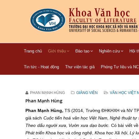
Trang chủ
Giới thiệu
Đào tạo
Nghiên cứu
Hội t
Tin tức - Hoạt động
Thư viện tác giả
Phòng Tư liệu và N
PHAN MẠNH HÙNG
GIẢNG VIÊN
VĂN HỌC VIỆT 
Phan Mạnh Hùng
Phan Mạnh Hùng
,
TS (2014, Trường ĐHKHXH và NV TP. 
giả sách
Cuộc tiến hoá văn học Việt Nam, Nghệ thuật tự
Theo dấu người xưa
,
Vườn xưa dạo bước
. Có bài viết 
Phát triển Khoa học và công nghệ
,
Khoa học Xã hội
,
Lý l