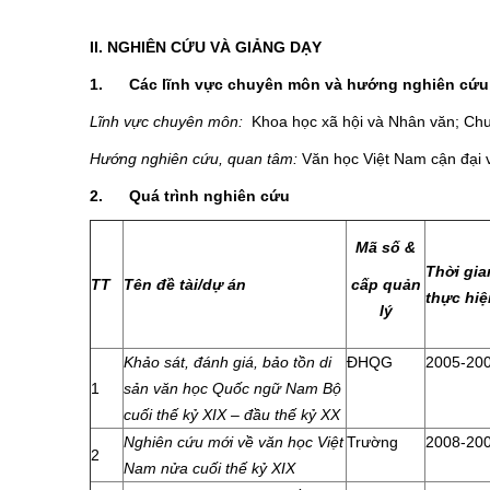
II. NGHIÊN CỨU VÀ GIẢNG DẠY
1.
Các lĩnh vực chuyên môn và hướng nghiên cứu
Lĩnh vực chuyên môn:
Khoa học xã hội và Nhân văn; Ch
Hướng nghiên cứu
, quan tâm:
Văn học Việt Nam cận đại v
2.
Quá trình nghiên cứu
Mã số &
Thời gia
TT
Tên đề tài/dự án
cấp quản
thực hiệ
lý
Khảo sát, đánh giá, bảo tồn di
ĐHQG
2005-20
1
sản văn học Quốc ngữ Nam Bộ
cuối thế kỷ XIX – đầu thế kỷ XX
Nghiên cứu mới về văn học Việt
Trường
2008-20
2
Nam nửa cuối thế kỷ XIX