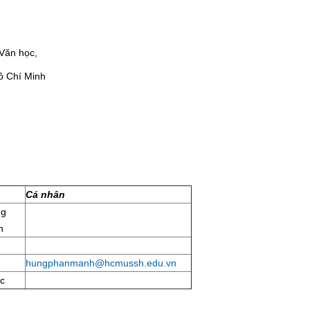
Văn học,
ồ Chí Minh
Cá nhân
ng
h
hungphanmanh@hcmussh.edu.vn
oc