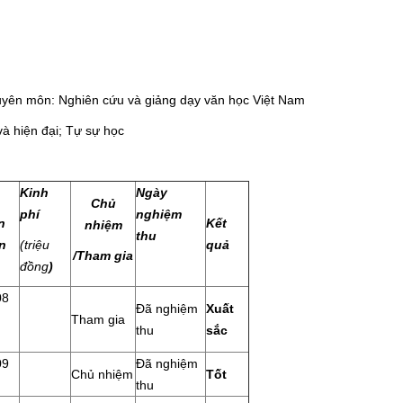
uyên môn: Nghiên cứu và giảng dạy văn học Việt Nam
à hiện đại; Tự sự học
Kinh
Ngày
Chủ
phí
nghiệm
n
Kết
nhiệm
thu
n
(triệu
quả
/Tham gia
đồng
)
08
Đã nghiệm
Xuất
Tham gia
thu
sắc
09
Đã nghiệm
Chủ nhiệm
Tốt
thu