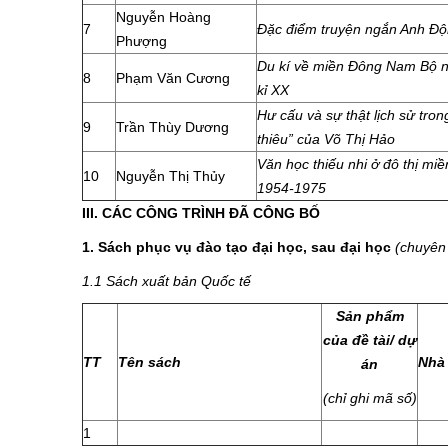
Nguyễn Hoàng
7
Đặc điểm truyện ngắn Anh Đ
Phượng
Du kí về miền Đông Nam Bộ n
8
Phạm Văn Cương
kỉ XX
Hư cấu và sự thật lịch sử tron
9
Trần Thùy Dương
thiêu” của Võ Thị Hảo
Văn học thiếu nhi ở đô thị mi
10
Nguyễn Thị Thủy
1954-1975
III. CÁC CÔNG TRÌNH ĐÃ CÔNG BỐ
1. Sách phục vụ đào tạo đại học, sau đại học
(chuyên 
1.1 Sách xuất bản Quốc tế
Sản phẩm
của đề tài/ dự
TT
Tên sách
Nhà
án
(chỉ ghi mã số)
1