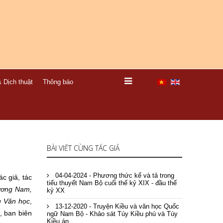
 Dịch thuật
Thông báo
BÀI VIẾT CÙNG TÁC GIẢ
04-04-2024 - Phương thức kể và tả trong
c giả, tác
tiểu thuyết Nam Bộ cuối thế kỷ XIX - đầu thế
hương Nam,
kỷ XX
u Văn học
,
13-12-2020 - Truyện Kiều và văn học Quốc
, ban biên
ngữ Nam Bộ - Khảo sát Túy Kiều phú và Túy
Kiều án