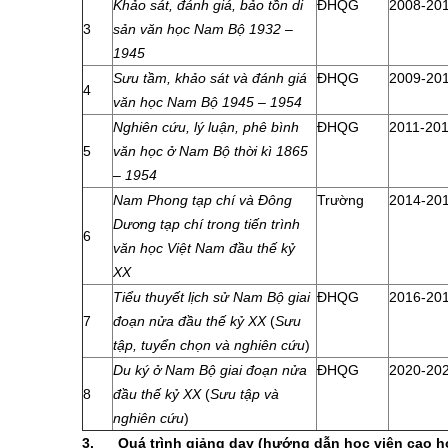
Khảo sát, đánh giá, bảo tồn di
ĐHQG
2008-20
3
sản văn học Nam Bộ 1932 –
1945
Sưu tầm, khảo sát và đánh giá
ĐHQG
2009-20
4
văn học Nam Bộ 1945 – 1954
Nghiên cứu, lý luận, phê bình
ĐHQG
2011-20
5
văn học ở Nam Bộ thời kì 1865
– 1954
Nam Phong tạp chí và Đông
Trường
2014-20
Dương tạp chí trong tiến trình
6
văn học Việt Nam đầu thế kỷ
XX
Tiểu thuyết lịch sử Nam Bộ giai
ĐHQG
2016-20
7
đoạn nửa đầu thế kỷ XX
(
Sưu
tập, tuyển chọn và nghiên cứu
)
Du ký ở Nam Bộ giai đoạn nửa
ĐHQG
2020-20
8
đầu thế kỷ XX
(
Sưu tập và
nghiên cứu
)
3.
Quá trình giảng dạy (hướng dẫn học viên cao h