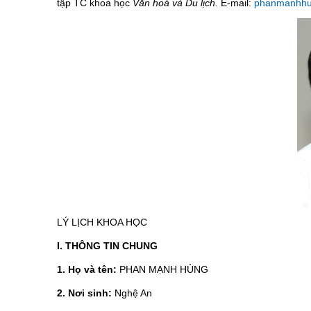
tập TC khoa học
Văn hoá và Du lịch.
E-mail:
phanmanhhu
LÝ LỊCH KHOA HỌC
I. THÔNG TIN CHUNG
1. Họ và tên:
PHAN MẠNH HÙNG
2. Nơi sinh:
Nghệ An