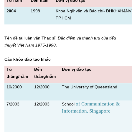
Từ năm
Đến năm
Đơn vị đào tạo
2004
1998
Khoa Ngữ văn và Báo chí- ĐHKHXH&NV
TP.HCM
Tên đề tài luận văn Thạc sĩ:
Đặc điểm và thành tựu của tiểu
thuyết Việt Nam 1975-1990
.
Các khóa đào tạo khác
Từ
Đến
Đơn vị đào tạo
tháng/năm
tháng/năm
10/2000
12/2000
The University of Queensland
of Communication &
7/2003
12/2003
School
Information, Singapore