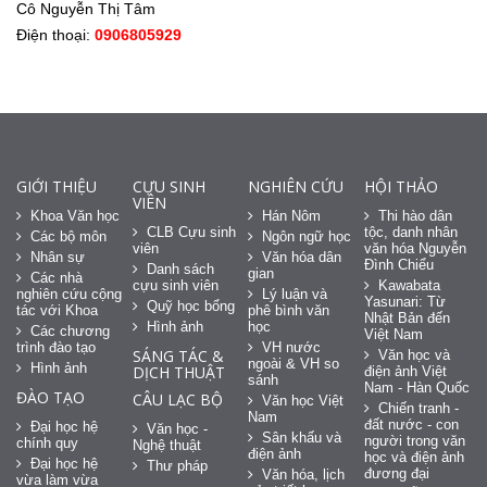
Cô Nguyễn Thị Tâm
Điện thoại:
0906805929
GIỚI THIỆU
CỰU SINH
NGHIÊN CỨU
HỘI THẢO
VIÊN
Khoa Văn học
Hán Nôm
Thi hào dân
CLB Cựu sinh
tộc, danh nhân
Các bộ môn
Ngôn ngữ học
viên
văn hóa Nguyễn
Nhân sự
Văn hóa dân
Đình Chiểu
Danh sách
gian
Các nhà
cựu sinh viên
Kawabata
nghiên cứu cộng
Lý luận và
Yasunari: Từ
Quỹ học bổng
tác với Khoa
phê bình văn
Nhật Bản đến
Hình ảnh
học
Các chương
Việt Nam
trình đào tạo
VH nước
SÁNG TÁC &
Văn học và
ngoài & VH so
Hình ảnh
DỊCH THUẬT
điện ảnh Việt
sánh
Nam - Hàn Quốc
ĐÀO TẠO
CÂU LẠC BỘ
Văn học Việt
Chiến tranh -
Nam
đất nước - con
Đại học hệ
Văn học -
Sân khấu và
người trong văn
chính quy
Nghệ thuật
điện ảnh
học và điện ảnh
Đại học hệ
Thư pháp
đương đại
Văn hóa, lịch
vừa làm vừa