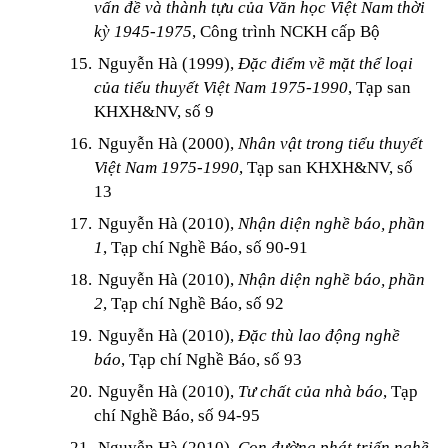
vấn đề và thành tựu của Văn học Việt Nam thời
kỳ 1945-1975
, Công trình NCKH cấp Bộ
15.
Nguyễn Hà (1999),
Đặc điểm về mặt thể loại
của tiểu thuyết Việt Nam 1975-1990
, Tạp san
KHXH&NV, số 9
16.
Nguyễn Hà (2000),
Nhân vật trong tiểu thuyết
Việt Nam 1975-1990
, Tạp san KHXH&NV, số
13
17.
Nguyễn Hà (2010),
Nhận diện nghề báo, phần
1
, Tạp chí Nghề Báo, số 90-91
18.
Nguyễn Hà (2010),
Nhận diện nghề báo, phần
2
, Tạp chí Nghề Báo, số 92
19.
Nguyễn Hà (2010),
Đặc thù lao động nghề
báo
, Tạp chí Nghề Báo, số 93
20.
Nguyễn Hà (2010),
Tư chất của nhà báo
, Tạp
chí Nghề Báo, số 94-95
21.
Nguyễn Hà (2010),
Con đường phát triển nghề