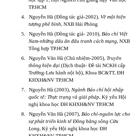
TP.HCM
4.
Nguyễn Hà (Đồng tác giả-2002),
Về một hiện
tượng phê bình
, NXB Hải Phòng
5.
Nguyễn Hà (Đồng tác giả- 2010),
Báo chí Việt
Nam-những dấu ấn đấu tranh cách mạng
, NXB
Tổng hợp TP.HCM
6.
Nguyễn Văn Hà (Chủ nhiệm-2005),
Truyền
thông hiện đại
(Dịch thuật- Đề tài NCKH cấp
Trường-Lưu hành nội bộ), Khoa BC&TT, ĐH
KHXH&NV TP.HCM
7.
Nguyễn Hà (2003),
Ngành Báo chí hội nhập
quốc tế: Thực trạng và giải pháp
, Kỷ yếu Hội
nghị khoa học ĐH KHXH&NV TP.HCM
8.
Nguyễn Văn Hà (2007),
Báo chí-nguồn lực cho
sự phát triển kinh tế Đồng bằng sông Cửu
Long
, Kỷ yếu Hội nghị khoa học ĐH
KHXH&NV TP.HCM