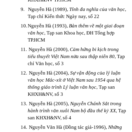
9.
Nguyễn Hà (1989),
Tính đa nghĩa của văn học
,
Tạp chí Kiến thức Ngày nay, số 22
10.
Nguyễn Hà (1993),
Bàn thêm về một giai đoạn
văn học
, Tạp san Khoa học, ĐH Tổng hợp
TP.HCM
11.
Nguyễn Hà (2000),
Cảm hứng bi kịch trong
tiểu thuyết Việt Nam nửa sau thập niên 80
, Tạp
chí Văn học, số 3
12.
Nguyễn Hà (2004),
Sự vận động của lý luận
văn học Mác-xít ở Việt Nam sau 1954 qua hệ
thống giáo trình Lý luận văn học
, Tạp san
KHXH&NV, số 3
13.
Nguyễn Hà (2005),
Nguyễn Chánh Sắt trong
hành trình văn xuôi Nam bộ đầu thế kỷ XX
, Tạp
san KHXH&NV, số 4
14.
Nguyễn Văn Hà (Đồng tác giả-1996),
Những