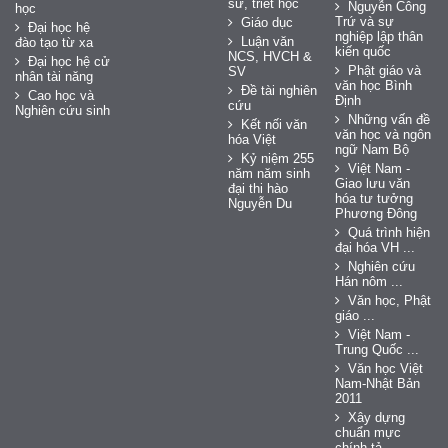
sử, triết học
Nguyễn Công
học
Trứ và sự
Giáo dục
Đại học hệ
nghiệp lập thân
Luận văn
đào tạo từ xa
kiến quốc
NCS, HVCH &
Đại học hệ cử
Phật giáo và
SV
nhân tài năng
văn học Bình
Đề tài nghiên
Cao học và
Định
cứu
Nghiên cứu sinh
Những vấn đề
Kết nối văn
văn học và ngôn
hóa Việt
ngữ Nam Bộ
Kỷ niệm 255
Việt Nam -
năm năm sinh
Giao lưu văn
đại thi hào
hóa tư tưởng
Nguyễn Du
Phương Đông
Quá trình hiện
đại hóa VH ...
Nghiên cứu
Hán nôm ...
Văn học, Phật
giáo ...
Việt Nam -
Trung Quốc ...
Văn học Việt
Nam-Nhật Bản
2011
Xây dựng
chuẩn mực
chính tả