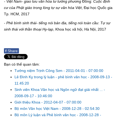
- Việt Nam- giao lưu văn hóa
tư tưởng
phương
Đông:
Cuộc định
cư của Phật
giáo
trong lòng tự sự văn hóa Việt
, Đại học Quốc gia
Tp. HCM, 2017
- Phê bình
sinh thái
- tiếng nói bản địa, tiếng nói toàn cầu
:
Tự sự
sinh thái
với
thần thoại
Hy-lạp
, Khoa học xã hội, Hà Nội, 2017
f
Share
Bạn có thể quan tâm:
Tưởng niệm Trịnh Công Sơn
-
2011-04-01 - 07:00:00
Lê Đình Kỵ trong lý luận - phê bình văn học
-
2008-09-13 -
11:45:20
Sinh viên Khoa Văn học và Ngôn ngữ đạt giải nhất ...
-
2008-09-17 - 10:46:00
Giới thiệu Khoa
-
2012-04-07 - 07:00:00
Bộ môn Văn học Việt Nam
-
2008-12-28 - 02:54:30
Bộ môn Lý luận và Phê bình văn học
-
2008-12-28 -