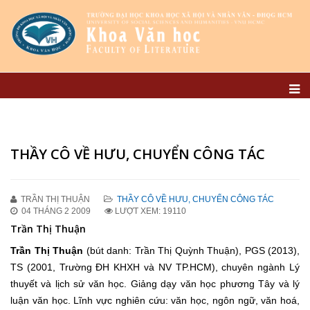
THẦY CÔ VỀ HƯU, CHUYỂN CÔNG TÁC
TRẦN THỊ THUẬN
THẦY CÔ VỀ HƯU, CHUYỂN CÔNG TÁC
04 THÁNG 2 2009
LƯỢT XEM: 19110
Trần Thị Thuận
Trần Thị Thuận
(bút danh: Trần Thị Quỳnh Thuận), PGS (2013),
TS (2001, Trường ĐH KHXH và NV TP.HCM), chuyên ngành Lý
thuyết và lịch sử văn học. Giảng dạy văn học phương Tây và lý
luận văn học. Lĩnh vực nghiên cứu: văn học, ngôn ngữ, văn hoá,