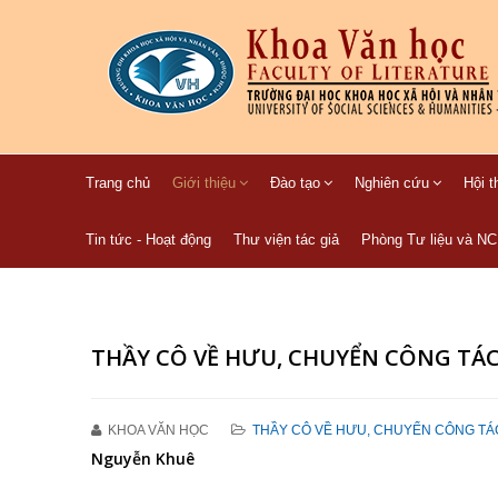
Trang chủ
Giới thiệu
Đào tạo
Nghiên cứu
Hội t
Tin tức - Hoạt động
Thư viện tác giả
Phòng Tư liệu và N
THẦY CÔ VỀ HƯU, CHUYỂN CÔNG TÁ
KHOA VĂN HỌC
THẦY CÔ VỀ HƯU, CHUYỂN CÔNG TÁ
Nguyễn Khuê