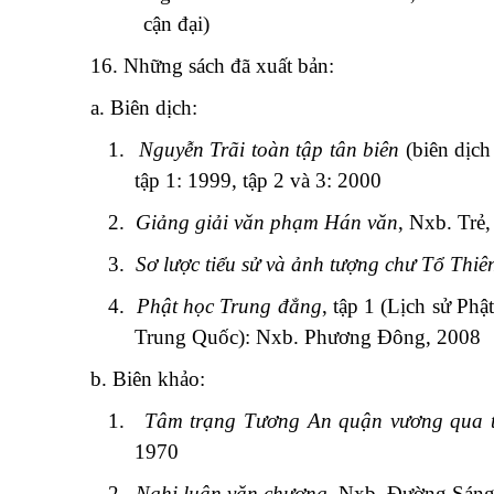
cận đại)
16. Những sách đã xuất bản:
a. Biên dịch:
1.
Nguyễn Trãi toàn tập tân biên
(biên dịch
tập 1: 1999, tập 2 và 3: 2000
2.
Giảng giải văn phạm Hán văn
, Nxb. Trẻ
3.
Sơ lược tiểu sử và ảnh tượng chư Tổ Thiê
4.
Phật học Trung đẳng
, tập 1 (Lịch sử Ph
Trung Quốc): Nxb. Phương Đông, 2008
b. Biên khảo:
1.
Tâm trạng Tương An quận vương qua t
1970
2.
Nghị luận văn chương
, Nxb. Đường Sáng