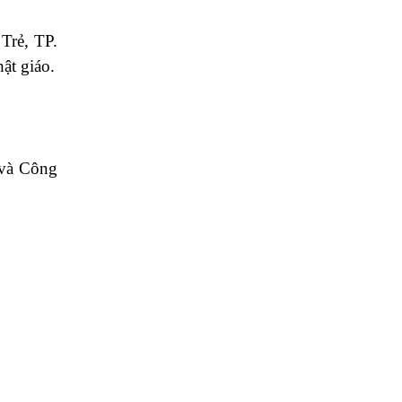
Trẻ, TP.
ật giáo.
 và Công