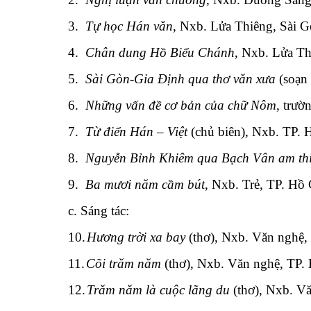
3.
Tự học Hán văn
, Nxb. Lửa Thiêng, Sài 
4.
Chân dung Hồ Biểu Chánh
, Nxb. Lửa Th
5.
Sài Gòn-Gia Định qua thơ văn xưa
(soạn
6.
Những vấn đề cơ bản của chữ Nôm
, trư
7.
Từ điển Hán – Việt
(chủ biên), Nxb. TP. 
8.
Nguyễn Bỉnh Khiêm qua Bạch Vân am thi
9.
Ba mươi năm cầm bút
, Nxb. Trẻ, TP. Hồ
c. Sáng tác:
10.
Hương trời xa bay
(thơ), Nxb. Văn nghệ,
11.
Cõi trăm năm
(thơ), Nxb. Văn nghệ, TP.
12.
Trăm năm là cuộc lãng du
(thơ), Nxb. V